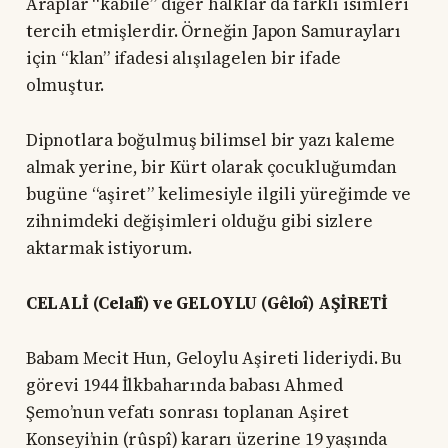
Araplar “kabile” diğer halklar da farklı isimleri
tercih etmişlerdir. Örneğin Japon Samurayları
için “klan” ifadesi alışılagelen bir ifade
olmuştur.
Dipnotlara boğulmuş bilimsel bir yazı kaleme
almak yerine, bir Kürt olarak çocukluğumdan
bugüne “aşiret” kelimesiyle ilgili yüreğimde ve
zihnimdeki değişimleri olduğu gibi sizlere
aktarmak istiyorum.
CELALİ (Celalî) ve GELOYLU (Gêloî) AŞİRETİ
Babam Mecit Hun, Geloylu Aşireti lideriydi. Bu
görevi 1944 İlkbaharında babası Ahmed
Şemo’nun vefatı sonrası toplanan Aşiret
Konseyi’nin (rûspî) kararı üzerine 19 yaşında