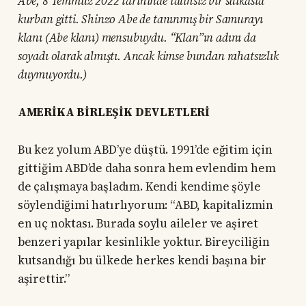
Abe, 8 Temmuz 2022 tarihinde talihsiz bir suikasta
kurban gitti. Shinzo Abe de tanınmış bir Samurayı
klanı (Abe klanı) mensubuydu. “Klan”ın adını da
soyadı olarak almıştı. Ancak kimse bundan rahatsızlık
duymuyordu.)
AMERİKA BİRLEŞİK DEVLETLERİ
Bu kez yolum ABD’ye düştü. 1991’de eğitim için
gittiğim ABD’de daha sonra hem evlendim hem
de çalışmaya başladım. Kendi kendime şöyle
söylendiğimi hatırlıyorum: “ABD, kapitalizmin
en uç noktası. Burada soylu aileler ve aşiret
benzeri yapılar kesinlikle yoktur. Bireyciliğin
kutsandığı bu ülkede herkes kendi başına bir
aşirettir.”