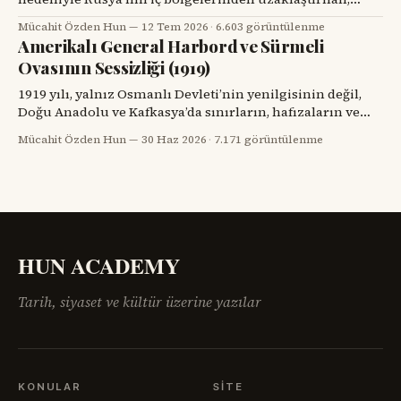
Kars’ta köyler kurup toprağa kök salan ve tarihin başka
Mücahit Özden Hun
12 Tem 2026
·
6.603 görüntülenme
bir döneminde yeniden göç yollarına düşen iki
Amerikalı General Harbord ve Sürmeli
topluluğun hikâyesini dikkatinize sunacağım. Kars’ın
Ovasının Sessizliği (1919)
eski köylerinde kalın taş duvarlı bir eve, ahşap bir
verandaya, artık dönmeyen bir su değirmenine veya
1919 yılı, yalnız Osmanlı Devleti’nin yenilgisinin değil,
Doğu Anadolu ve Kafkasya’da sınırların, hafızaların ve
komşulukların parçalandığı bir yıldı. Savaş bitmiş
Mücahit Özden Hun
30 Haz 2026
·
7.171 görüntülenme
görünüyordu; fakat savaşın geride bıraktığı öfke, açlık,
göç, intikam ve güvensizlik henüz bitmemişti. Paris Barış
Konferansı’nın salonlarında çizilmeye çalışılan haritalar,
sahadaki insan gerçeğini anlamakta zorlanıyordu.
Ermenistan meselesi,
HUN ACADEMY
Tarih, siyaset ve kültür üzerine yazılar
KONULAR
SITE