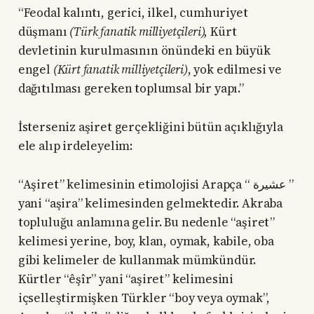
“Feodal kalıntı, gerici, ilkel, cumhuriyet
düşmanı
(Türk fanatik milliyetçileri),
Kürt
devletinin kurulmasının önündeki en büyük
engel
(Kürt fanatik milliyetçileri)
, yok edilmesi ve
dağıtılması gereken toplumsal bir yapı.”
İsterseniz aşiret gerçekliğini bütün açıklığıyla
ele alıp irdeleyelim:
“Aşiret” kelimesinin etimolojisi Arapça “ عشيرة ”
yani “aşira” kelimesinden gelmektedir. Akraba
topluluğu anlamına gelir. Bu nedenle “aşiret”
kelimesi yerine, boy, klan, oymak, kabile, oba
gibi kelimeler de kullanmak mümkündür.
Kürtler “êşîr” yani “aşiret” kelimesini
içselleştirmişken Türkler “boy veya oymak”,