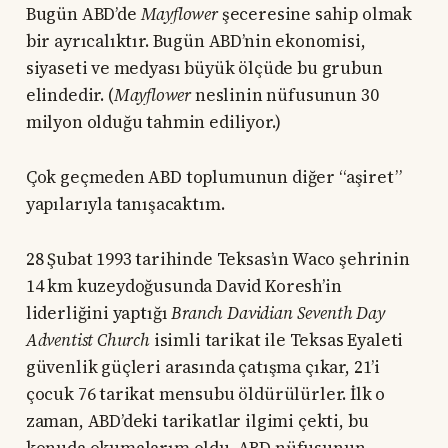
Bugün ABD’de
Mayflower
şeceresine sahip olmak
bir ayrıcalıktır. Bugün ABD’nin ekonomisi,
siyaseti ve medyası büyük ölçüde bu grubun
elindedir. (
Mayflower
neslinin nüfusunun 30
milyon olduğu tahmin ediliyor.)
Çok geçmeden ABD toplumunun diğer “aşiret”
yapılarıyla tanışacaktım.
28 Şubat 1993 tarihinde Teksas’ın Waco şehrinin
14 km kuzeydoğusunda David Koresh’in
liderliğini yaptığı
Branch Davidian Seventh Day
Adventist Church
isimli tarikat ile Teksas Eyaleti
güvenlik güçleri arasında çatışma çıkar, 21’i
çocuk 76 tarikat mensubu öldürülürler. İlk o
zaman, ABD’deki tarikatlar ilgimi çekti, bu