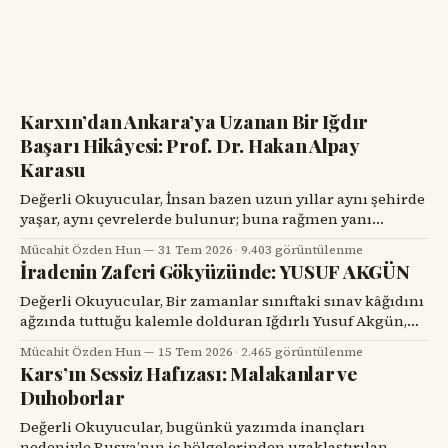
Karxın’dan Ankara’ya Uzanan Bir Iğdır
Başarı Hikâyesi: Prof. Dr. Hakan Alpay
Karasu
Değerli Okuyucular, İnsan bazen uzun yıllar aynı şehirde
yaşar, aynı çevrelerde bulunur; buna rağmen yanı
başındaki değerli bir hemşehrisini tanımak için bir
Mücahit Özden Hun
31 Tem 2026
·
9.403 görüntülenme
tesadüfü beklemek zorunda kalır. Prof. Dr. Hakan Alpay
İradenin Zaferi Gökyüzünde: YUSUF AKGÜN
Karasu’yla tanışmam da böyle oldu. Onu ilk gördüğümde,
karşımdaki kişinin başarılı bir diş hekimi, bilim insanı ve
Değerli Okuyucular, Bir zamanlar sınıftaki sınav kâğıdını
üniversite yöneticisi
ağzında tuttuğu kalemle dolduran Iğdırlı Yusuf Akgün,
bugün aynı kalemle Türkiye’nin millî muharip uçağı
Mücahit Özden Hun
15 Tem 2026
·
2.465 görüntülenme
KAAN’ı çiziyor. Çocuk yuvalarından dünya spor
Kars’ın Sessiz Hafızası: Malakanlar ve
sahnelerine, resim atölyelerinden TUSAŞ hangarlarına
Duhoborlar
uzanan bu yol, yalnızca bir başarı hikâyesi değil; insanın
kendi kaderine karşı verdiği büyük mücadelenin adıdır.
Değerli Okuyucular, bugünkü yazımda inançları
nedeniyle Rusya’nın iç bölgelerinden uzaklaştırılan,