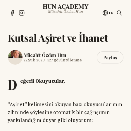
HUN ACADEMY
Mücahit Özden Hun
TR
Kutsal Aşiret ve İhanet
Mücahit Özden Hun
Paylaş
22 Şub 2023
·
327 görüntülenme
D
eğerli Okuyucular,
“Aşiret” kelimesini okuyan bazı okuyucularımın
zihninde şöylesine otomatik bir çağrışımın
yankılandığını duyar gibi oluyorum: