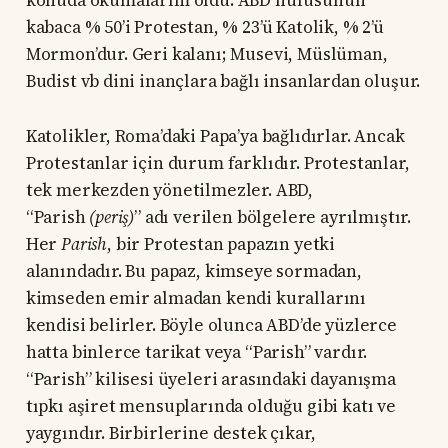
konuda okumalarım oldu. ABD nüfusunun
kabaca % 50’i Protestan, % 23’ü Katolik, % 2’ü
Mormon’dur. Geri kalanı; Musevi, Müslüman,
Budist vb dini inançlara bağlı insanlardan oluşur.
Katolikler, Roma’daki Papa’ya bağlıdırlar. Ancak
Protestanlar için durum farklıdır. Protestanlar,
tek merkezden yönetilmezler. ABD,
“Parish
(periş)
” adı verilen bölgelere ayrılmıştır.
Her
Parish
, bir Protestan papazın yetki
alanındadır. Bu papaz, kimseye sormadan,
kimseden emir almadan kendi kurallarını
kendisi belirler. Böyle olunca ABD’de yüzlerce
hatta binlerce tarikat veya “Parish” vardır.
“Parish” kilisesi üyeleri arasındaki dayanışma
tıpkı aşiret mensuplarında olduğu gibi katı ve
yaygındır. Birbirlerine destek çıkar,