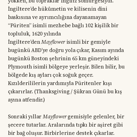
yokken, bu topraklar İngiliz sömürgesiydi.
İngiltere’de hükûmetin ve kilisenin dini
baskısına ve ayrımcılığına dayanamayan
“Püriten” isimli mezhebe bağlı 102 kişilik bir
topluluk, 1620 yılında
İngiltere’den
Mayflower
isimli bir gemiyle
bugünkü ABD’ye doğru yola çıkar, Kasım ayında
bugünkü Boston şehrinin 65 km güneyindeki
Plymouth isimli bölgeye yerleşir. Bilen bilir, bu
bölgede kış ayları çok soğuk geçer.
Kızılderililerin yardımıyla Püritenler kışı
çıkarırlar. (Thanksgiving / Şükran Günü bu kış
ayına atfendir.)
Sonraki yıllar
Mayflower
gemisiyle gelenler, bir
şecere tutarlar. Aralarında tıpkı bir aşiret gibi
bir bağ oluşur. Birbirlerine destek çıkarlar.