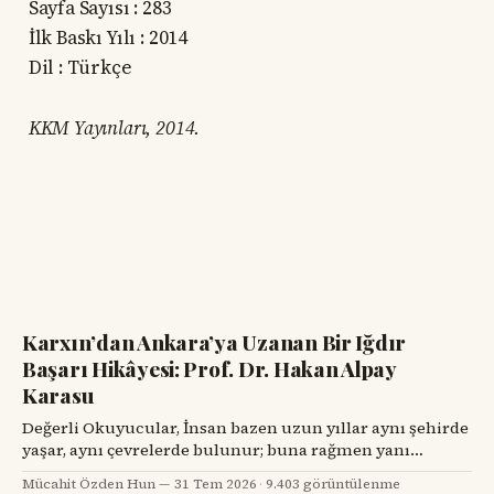
Sayfa Sayısı : 283
İlk Baskı Yılı : 2014
Dil : Türkçe
KKM Yayınları, 2014.
Karxın’dan Ankara’ya Uzanan Bir Iğdır
Başarı Hikâyesi: Prof. Dr. Hakan Alpay
Karasu
Değerli Okuyucular, İnsan bazen uzun yıllar aynı şehirde
yaşar, aynı çevrelerde bulunur; buna rağmen yanı
başındaki değerli bir hemşehrisini tanımak için bir
Mücahit Özden Hun
31 Tem 2026
·
9.403 görüntülenme
tesadüfü beklemek zorunda kalır. Prof. Dr. Hakan Alpay