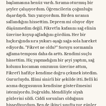
başlamasına henüz vardı. Sırama oturmuş bir
şeyler çalışıyordum. Öğrencilerin çoğunluğu
dışardaydı. Yazı yazıyordum. Birden sıranın
sallandığını hissettim. Deprem mi oluyor diye
düşünmedim değil. Fikret'in kafasını sağ elinin
üzerine koyup ağladığını gördüm. Her bir
hıçkırığında sıra yukarı-aşağı sağa-sola hareket
ediyordu. "Fikret ne oldu?" Soruyu sormamla
ağlama temposu daha da arttı. Kendimi suçlu
hissettim. Hiç yapmadığım bir şeyi yaptım, sağ
kolumu kocaman omzunun üzerine attım,
Fikret'i hafifçe kendime doğru çekmek istedim.
Gururluydu. Elimi sinirli bir şekilde itti. Belli ki
acıma duygusunun kendisine gösterilmesini
istemiyordu. Doğruldu. Mendiliyle siyah
gözlerini sildi. Ciddi sorunları olduğunu
hissediyordum. Ben de ikinci sınıfta zor günler