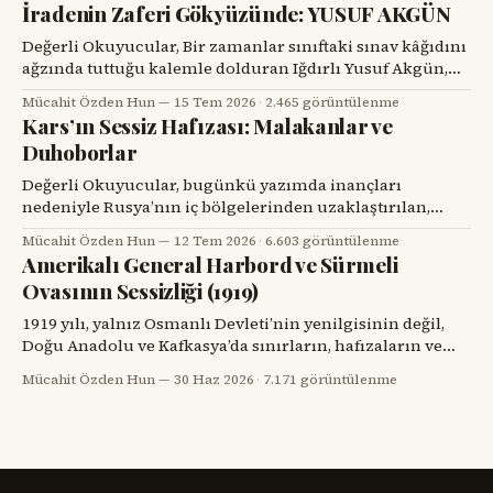
İradenin Zaferi Gökyüzünde: YUSUF AKGÜN
Karasu’yla tanışmam da böyle oldu. Onu ilk gördüğümde,
karşımdaki kişinin başarılı bir diş hekimi, bilim insanı ve
Değerli Okuyucular, Bir zamanlar sınıftaki sınav kâğıdını
üniversite yöneticisi
ağzında tuttuğu kalemle dolduran Iğdırlı Yusuf Akgün,
bugün aynı kalemle Türkiye’nin millî muharip uçağı
Mücahit Özden Hun
15 Tem 2026
·
2.465 görüntülenme
KAAN’ı çiziyor. Çocuk yuvalarından dünya spor
Kars’ın Sessiz Hafızası: Malakanlar ve
sahnelerine, resim atölyelerinden TUSAŞ hangarlarına
Duhoborlar
uzanan bu yol, yalnızca bir başarı hikâyesi değil; insanın
kendi kaderine karşı verdiği büyük mücadelenin adıdır.
Değerli Okuyucular, bugünkü yazımda inançları
nedeniyle Rusya’nın iç bölgelerinden uzaklaştırılan,
Kars’ta köyler kurup toprağa kök salan ve tarihin başka
Mücahit Özden Hun
12 Tem 2026
·
6.603 görüntülenme
bir döneminde yeniden göç yollarına düşen iki
Amerikalı General Harbord ve Sürmeli
topluluğun hikâyesini dikkatinize sunacağım. Kars’ın
Ovasının Sessizliği (1919)
eski köylerinde kalın taş duvarlı bir eve, ahşap bir
verandaya, artık dönmeyen bir su değirmenine veya
1919 yılı, yalnız Osmanlı Devleti’nin yenilgisinin değil,
Doğu Anadolu ve Kafkasya’da sınırların, hafızaların ve
komşulukların parçalandığı bir yıldı. Savaş bitmiş
Mücahit Özden Hun
30 Haz 2026
·
7.171 görüntülenme
görünüyordu; fakat savaşın geride bıraktığı öfke, açlık,
göç, intikam ve güvensizlik henüz bitmemişti. Paris Barış
Konferansı’nın salonlarında çizilmeye çalışılan haritalar,
sahadaki insan gerçeğini anlamakta zorlanıyordu.
Ermenistan meselesi,