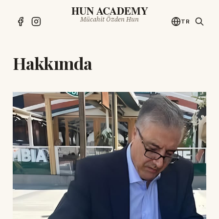
HUN ACADEMY
Mücahit Özden Hun
TR
Hakkımda