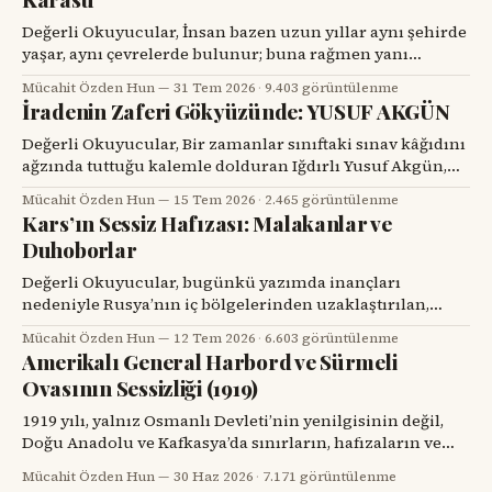
Değerli Okuyucular, İnsan bazen uzun yıllar aynı şehirde
yaşar, aynı çevrelerde bulunur; buna rağmen yanı
başındaki değerli bir hemşehrisini tanımak için bir
Mücahit Özden Hun
31 Tem 2026
·
9.403 görüntülenme
tesadüfü beklemek zorunda kalır. Prof. Dr. Hakan Alpay
İradenin Zaferi Gökyüzünde: YUSUF AKGÜN
Karasu’yla tanışmam da böyle oldu. Onu ilk gördüğümde,
karşımdaki kişinin başarılı bir diş hekimi, bilim insanı ve
Değerli Okuyucular, Bir zamanlar sınıftaki sınav kâğıdını
üniversite yöneticisi
ağzında tuttuğu kalemle dolduran Iğdırlı Yusuf Akgün,
bugün aynı kalemle Türkiye’nin millî muharip uçağı
Mücahit Özden Hun
15 Tem 2026
·
2.465 görüntülenme
KAAN’ı çiziyor. Çocuk yuvalarından dünya spor
Kars’ın Sessiz Hafızası: Malakanlar ve
sahnelerine, resim atölyelerinden TUSAŞ hangarlarına
Duhoborlar
uzanan bu yol, yalnızca bir başarı hikâyesi değil; insanın
kendi kaderine karşı verdiği büyük mücadelenin adıdır.
Değerli Okuyucular, bugünkü yazımda inançları
nedeniyle Rusya’nın iç bölgelerinden uzaklaştırılan,
Kars’ta köyler kurup toprağa kök salan ve tarihin başka
Mücahit Özden Hun
12 Tem 2026
·
6.603 görüntülenme
bir döneminde yeniden göç yollarına düşen iki
Amerikalı General Harbord ve Sürmeli
topluluğun hikâyesini dikkatinize sunacağım. Kars’ın
Ovasının Sessizliği (1919)
eski köylerinde kalın taş duvarlı bir eve, ahşap bir
verandaya, artık dönmeyen bir su değirmenine veya
1919 yılı, yalnız Osmanlı Devleti’nin yenilgisinin değil,
Doğu Anadolu ve Kafkasya’da sınırların, hafızaların ve
komşulukların parçalandığı bir yıldı. Savaş bitmiş
Mücahit Özden Hun
30 Haz 2026
·
7.171 görüntülenme
görünüyordu; fakat savaşın geride bıraktığı öfke, açlık,