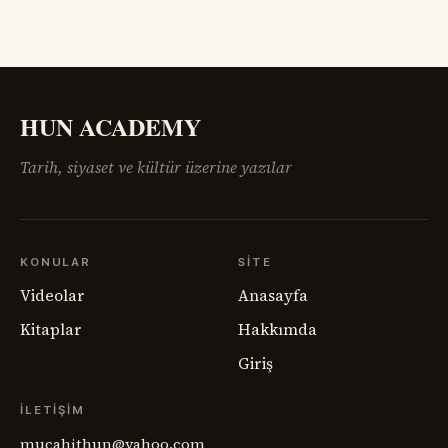
göç, intikam ve güvensizlik henüz bitmemişti. Paris Barış
Konferansı’nın salonlarında çizilmeye çalışılan haritalar,
sahadaki insan gerçeğini anlamakta zorlanıyordu.
Ermenistan meselesi,
HUN ACADEMY
Tarih, siyaset ve kültür üzerine yazılar
KONULAR
SITE
Videolar
Anasayfa
Kitaplar
Hakkımda
Giriş
İLETIŞIM
mucahithun@yahoo.com