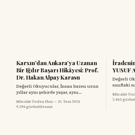
Karxın’dan Ankara’ya Uzanan
İradeni
Bir Iğdır Başarı Hikâyesi: Prof.
YUSUF 
Dr. Hakan Alpay Karasu
Değerli Okuyucul
sınıftaki 
Değerli Okuyucular, İnsan bazen uzun
kalemle do
yıllar aynı şehirde yaşar, aynı
Mücahit Öz
bugün aynı
çevrelerde bulunur; buna rağmen yanı
2.463 görün
Mücahit Özden Hun
31 Tem 2026
·
muharip uç
başındaki değerli bir hemşehrisini
9.396 görüntülenme
yuvaların
tanımak için bir tesadüfü beklemek
resim atö
zorunda kalır. Prof. Dr. Hakan Alpay
hangarları
Karasu’yla tanışmam da böyle oldu.
bir başarı
Onu ilk gördüğümde, karşımdaki
kaderine k
kişinin başarılı bir diş hekimi, bilim