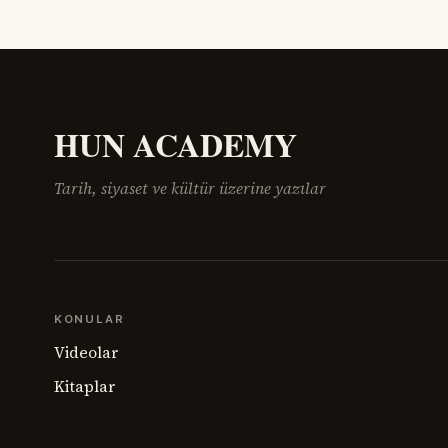
mücadelen
insanı ve üniversite yöneticisi
HUN ACADEMY
Tarih, siyaset ve kültür üzerine yazılar
KONULAR
Videolar
Kitaplar