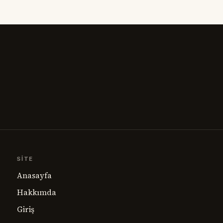
in adıdır.
veya
SITE
Anasayfa
Hakkımda
Giriş