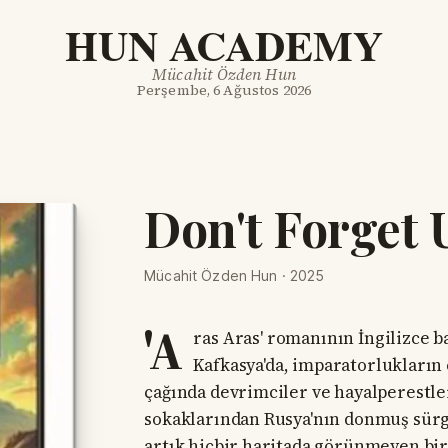
HUN ACADEMY
Mücahit Özden Hun
Perşembe, 6 Ağustos 2026
Don't Forget 
Mücahit Özden Hun · 2025
'A
ras Aras' romanının İngilizce ba
Kafkasya'da, imparatorlukların 
çağında devrimciler ve hayalperestleri
sokaklarından Rusya'nın donmuş sürgü
artık hiçbir haritada görünmeyen bir