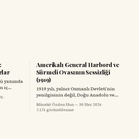
:
Amerikalı General Harbord ve
rlar
Sürmeli Ovasının Sessizliği
(1919)
kü yazımda
n iç
1919 yılı, yalnız Osmanlı Devleti’nin
 Kars’ta
yenilgisinin değil, Doğu Anadolu ve
26
·
lan ve
Kafkasya’da sınırların, hafızaların ve
Mücahit Özden Hun
30 Haz 2026
·
e yeniden
komşulukların parçalandığı bir yıldı.
7.171 görüntülenme
uluğun
Savaş bitmiş görünüyordu; fakat
cağım.
savaşın geride bıraktığı öfke, açlık, göç,
 taş
intikam ve güvensizlik henüz
randaya,
bitmemişti. Paris Barış Konferansı’nın
rmenine
salonlarında çizilmeye çalışılan