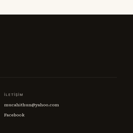
haritalar, sahadaki insan gerçeğini
anlamakta zorlanıyordu. Ermenistan
meselesi,
İLETIŞIM
mucahithun@yahoo.com
Facebook