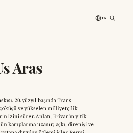
TR
Us Aras
skısı. 20. yüzyıl başında Trans-
çöküşü ve yükselen milliyetçilik
n izini sürer. Anlatı, Erivan'ın yitik
n kamplarına uzanır; aşkı, direnişi ve
 vatana duyulan özlemi işler. Resmî