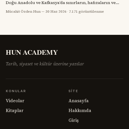
Doğu Anadolu ve Kafkasya’da sınırların, hafızaların ve
komşulukların parçalandığı bir yıldı. Savaş bitmiş
Mücahit Özden Hun
30 Haz 2026
·
7.171 görüntülenme
görünüyordu; fakat savaşın geride bıraktığı öfke, açlık,
göç, intikam ve güvensizlik henüz bitmemişti. Paris Barış
Konferansı’nın salonlarında çizilmeye çalışılan haritalar,
sahadaki insan gerçeğini anlamakta zorlanıyordu.
Ermenistan meselesi,
HUN ACADEMY
Tarih, siyaset ve kültür üzerine yazılar
KONULAR
SITE
Videolar
Anasayfa
Kitaplar
Hakkımda
Giriş