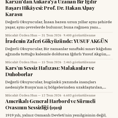
Karxın’dan Ankara’ya Uzanan Bir Iğdır
Başarı Hikâyesi: Prof. Dr. Hakan Alpay
Karasu
Değerli Okuyucular, İnsan bazen uzun yıllar aynı şehirde
yaşar, aynı çevrelerde bulunur; buna rağmen yanı
başındaki değerli bir hemşehrisini tanımak için bir
Mücahit Özden Hun
31 Tem 2026
·
9.400 görüntülenme
tesadüfü beklemek zorunda kalır. Prof. Dr. Hakan Alpay
İradenin Zaferi Gökyüzünde: YUSUF AKGÜN
Karasu’yla tanışmam da böyle oldu. Onu ilk gördüğümde,
karşımdaki kişinin başarılı bir diş hekimi, bilim insanı ve
Değerli Okuyucular, Bir zamanlar sınıftaki sınav kâğıdını
üniversite yöneticisi
ağzında tuttuğu kalemle dolduran Iğdırlı Yusuf Akgün,
bugün aynı kalemle Türkiye’nin millî muharip uçağı
Mücahit Özden Hun
15 Tem 2026
·
2.465 görüntülenme
KAAN’ı çiziyor. Çocuk yuvalarından dünya spor
Kars’ın Sessiz Hafızası: Malakanlar ve
sahnelerine, resim atölyelerinden TUSAŞ hangarlarına
Duhoborlar
uzanan bu yol, yalnızca bir başarı hikâyesi değil; insanın
kendi kaderine karşı verdiği büyük mücadelenin adıdır.
Değerli Okuyucular, bugünkü yazımda inançları
nedeniyle Rusya’nın iç bölgelerinden uzaklaştırılan,
Kars’ta köyler kurup toprağa kök salan ve tarihin başka
Mücahit Özden Hun
12 Tem 2026
·
6.603 görüntülenme
bir döneminde yeniden göç yollarına düşen iki
Amerikalı General Harbord ve Sürmeli
topluluğun hikâyesini dikkatinize sunacağım. Kars’ın
Ovasının Sessizliği (1919)
eski köylerinde kalın taş duvarlı bir eve, ahşap bir
verandaya, artık dönmeyen bir su değirmenine veya
1919 yılı, yalnız Osmanlı Devleti’nin yenilgisinin değil,