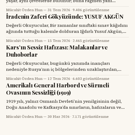
yaşar, aynı çevrelerde bulunur; buna rağmen yanı
başındaki değerli bir hemşehrisini tanımak için bir
Mücahit Özden Hun
31 Tem 2026
·
9.406 görüntülenme
tesadüfü beklemek zorunda kalır. Prof. Dr. Hakan Alpay
İradenin Zaferi Gökyüzünde: YUSUF AKGÜN
Karasu’yla tanışmam da böyle oldu. Onu ilk gördüğümde,
karşımdaki kişinin başarılı bir diş hekimi, bilim insanı ve
Değerli Okuyucular, Bir zamanlar sınıftaki sınav kâğıdını
üniversite yöneticisi
ağzında tuttuğu kalemle dolduran Iğdırlı Yusuf Akgün,
bugün aynı kalemle Türkiye’nin millî muharip uçağı
Mücahit Özden Hun
15 Tem 2026
·
2.465 görüntülenme
KAAN’ı çiziyor. Çocuk yuvalarından dünya spor
Kars’ın Sessiz Hafızası: Malakanlar ve
sahnelerine, resim atölyelerinden TUSAŞ hangarlarına
Duhoborlar
uzanan bu yol, yalnızca bir başarı hikâyesi değil; insanın
kendi kaderine karşı verdiği büyük mücadelenin adıdır.
Değerli Okuyucular, bugünkü yazımda inançları
nedeniyle Rusya’nın iç bölgelerinden uzaklaştırılan,
Kars’ta köyler kurup toprağa kök salan ve tarihin başka
Mücahit Özden Hun
12 Tem 2026
·
6.603 görüntülenme
bir döneminde yeniden göç yollarına düşen iki
Amerikalı General Harbord ve Sürmeli
topluluğun hikâyesini dikkatinize sunacağım. Kars’ın
Ovasının Sessizliği (1919)
eski köylerinde kalın taş duvarlı bir eve, ahşap bir
verandaya, artık dönmeyen bir su değirmenine veya
1919 yılı, yalnız Osmanlı Devleti’nin yenilgisinin değil,
Doğu Anadolu ve Kafkasya’da sınırların, hafızaların ve
komşulukların parçalandığı bir yıldı. Savaş bitmiş
Mücahit Özden Hun
30 Haz 2026
·
7.171 görüntülenme
görünüyordu; fakat savaşın geride bıraktığı öfke, açlık,
göç, intikam ve güvensizlik henüz bitmemişti. Paris Barış
Konferansı’nın salonlarında çizilmeye çalışılan haritalar,