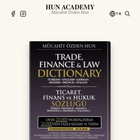
HUN ACADEMY
Mücahit Özden Hun
TR