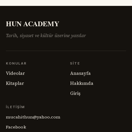
sahadaki insan gerçeğini anlamakta zorlanıyordu.
Ermenistan meselesi,
HUN ACADEMY
Tarih, siyaset ve kültür üzerine yazılar
KONULAR
SITE
Videolar
Anasayfa
Kitaplar
Hakkımda
Giriş
İLETIŞIM
mucahithun@yahoo.com
Facebook