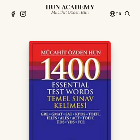
HUN ACADEMY
Mücahit Özden Hun
TR