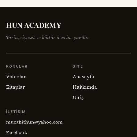
sahadaki insan gerçeğini anlamakta zorlanıyordu.
Ermenistan meselesi,
HUN ACADEMY
Tarih, siyaset ve kültür üzerine yazılar
KONULAR
SITE
Videolar
Anasayfa
Kitaplar
Hakkımda
Giriş
İLETIŞIM
mucahithun@yahoo.com
Facebook