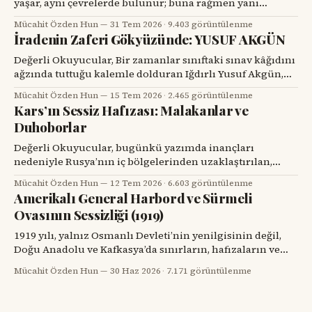
yaşar, aynı çevrelerde bulunur; buna rağmen yanı
başındaki değerli bir hemşehrisini tanımak için bir
Mücahit Özden Hun
31 Tem 2026
·
9.403 görüntülenme
tesadüfü beklemek zorunda kalır. Prof. Dr. Hakan Alpay
İradenin Zaferi Gökyüzünde: YUSUF AKGÜN
Karasu’yla tanışmam da böyle oldu. Onu ilk gördüğümde,
karşımdaki kişinin başarılı bir diş hekimi, bilim insanı ve
Değerli Okuyucular, Bir zamanlar sınıftaki sınav kâğıdını
üniversite yöneticisi
ağzında tuttuğu kalemle dolduran Iğdırlı Yusuf Akgün,
bugün aynı kalemle Türkiye’nin millî muharip uçağı
Mücahit Özden Hun
15 Tem 2026
·
2.465 görüntülenme
KAAN’ı çiziyor. Çocuk yuvalarından dünya spor
Kars’ın Sessiz Hafızası: Malakanlar ve
sahnelerine, resim atölyelerinden TUSAŞ hangarlarına
Duhoborlar
uzanan bu yol, yalnızca bir başarı hikâyesi değil; insanın
kendi kaderine karşı verdiği büyük mücadelenin adıdır.
Değerli Okuyucular, bugünkü yazımda inançları
nedeniyle Rusya’nın iç bölgelerinden uzaklaştırılan,
Kars’ta köyler kurup toprağa kök salan ve tarihin başka
Mücahit Özden Hun
12 Tem 2026
·
6.603 görüntülenme
bir döneminde yeniden göç yollarına düşen iki
Amerikalı General Harbord ve Sürmeli
topluluğun hikâyesini dikkatinize sunacağım. Kars’ın
Ovasının Sessizliği (1919)
eski köylerinde kalın taş duvarlı bir eve, ahşap bir
verandaya, artık dönmeyen bir su değirmenine veya
1919 yılı, yalnız Osmanlı Devleti’nin yenilgisinin değil,
Doğu Anadolu ve Kafkasya’da sınırların, hafızaların ve
komşulukların parçalandığı bir yıldı. Savaş bitmiş
Mücahit Özden Hun
30 Haz 2026
·
7.171 görüntülenme
görünüyordu; fakat savaşın geride bıraktığı öfke, açlık,
göç, intikam ve güvensizlik henüz bitmemişti. Paris Barış
Konferansı’nın salonlarında çizilmeye çalışılan haritalar,