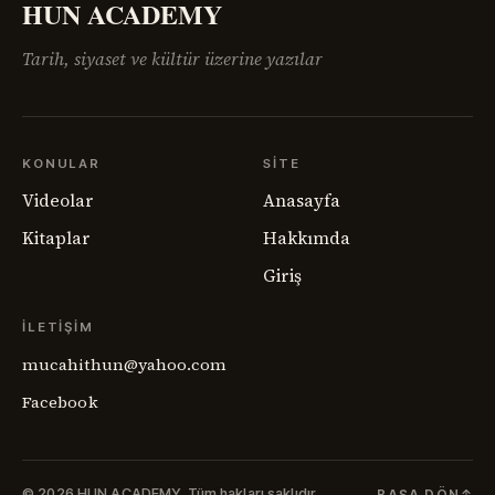
HUN ACADEMY
Tarih, siyaset ve kültür üzerine yazılar
KONULAR
SITE
Videolar
Anasayfa
Kitaplar
Hakkımda
Giriş
İLETIŞIM
mucahithun@yahoo.com
Facebook
© 2026 HUN ACADEMY.
Tüm hakları saklıdır.
BAŞA DÖN