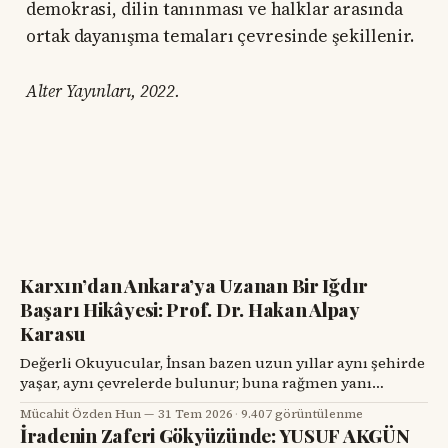
demokrasi, dilin tanınması ve halklar arasında
ortak dayanışma temaları çevresinde şekillenir.
Alter Yayınları, 2022.
Karxın’dan Ankara’ya Uzanan Bir Iğdır
Başarı Hikâyesi: Prof. Dr. Hakan Alpay
Karasu
Değerli Okuyucular, İnsan bazen uzun yıllar aynı şehirde
yaşar, aynı çevrelerde bulunur; buna rağmen yanı
başındaki değerli bir hemşehrisini tanımak için bir
Mücahit Özden Hun
31 Tem 2026
·
9.407 görüntülenme
tesadüfü beklemek zorunda kalır. Prof. Dr. Hakan Alpay
İradenin Zaferi Gökyüzünde: YUSUF AKGÜN
Karasu’yla tanışmam da böyle oldu. Onu ilk gördüğümde,