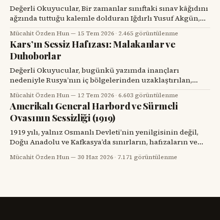
karşımdaki kişinin başarılı bir diş hekimi, bilim insanı ve
Değerli Okuyucular, Bir zamanlar sınıftaki sınav kâğıdını
üniversite yöneticisi
ağzında tuttuğu kalemle dolduran Iğdırlı Yusuf Akgün,
bugün aynı kalemle Türkiye’nin millî muharip uçağı
Mücahit Özden Hun
15 Tem 2026
·
2.465 görüntülenme
KAAN’ı çiziyor. Çocuk yuvalarından dünya spor
Kars’ın Sessiz Hafızası: Malakanlar ve
sahnelerine, resim atölyelerinden TUSAŞ hangarlarına
Duhoborlar
uzanan bu yol, yalnızca bir başarı hikâyesi değil; insanın
kendi kaderine karşı verdiği büyük mücadelenin adıdır.
Değerli Okuyucular, bugünkü yazımda inançları
nedeniyle Rusya’nın iç bölgelerinden uzaklaştırılan,
Kars’ta köyler kurup toprağa kök salan ve tarihin başka
Mücahit Özden Hun
12 Tem 2026
·
6.603 görüntülenme
bir döneminde yeniden göç yollarına düşen iki
Amerikalı General Harbord ve Sürmeli
topluluğun hikâyesini dikkatinize sunacağım. Kars’ın
Ovasının Sessizliği (1919)
eski köylerinde kalın taş duvarlı bir eve, ahşap bir
verandaya, artık dönmeyen bir su değirmenine veya
1919 yılı, yalnız Osmanlı Devleti’nin yenilgisinin değil,
Doğu Anadolu ve Kafkasya’da sınırların, hafızaların ve
komşulukların parçalandığı bir yıldı. Savaş bitmiş
Mücahit Özden Hun
30 Haz 2026
·
7.171 görüntülenme
görünüyordu; fakat savaşın geride bıraktığı öfke, açlık,
göç, intikam ve güvensizlik henüz bitmemişti. Paris Barış
Konferansı’nın salonlarında çizilmeye çalışılan haritalar,
sahadaki insan gerçeğini anlamakta zorlanıyordu.
Ermenistan meselesi,