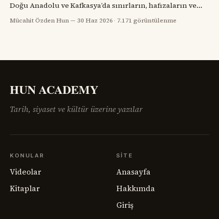
Doğu Anadolu ve Kafkasya’da sınırların, hafızaların ve
komşulukların parçalandığı bir yıldı. Savaş bitmiş
Mücahit Özden Hun
30 Haz 2026
·
7.171 görüntülenme
görünüyordu; fakat savaşın geride bıraktığı öfke, açlık,
göç, intikam ve güvensizlik henüz bitmemişti. Paris Barış
Konferansı’nın salonlarında çizilmeye çalışılan haritalar,
sahadaki insan gerçeğini anlamakta zorlanıyordu.
Ermenistan meselesi,
HUN ACADEMY
Tarih, siyaset ve kültür üzerine yazılar
KONULAR
SITE
Videolar
Anasayfa
Kitaplar
Hakkımda
Giriş