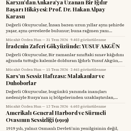
Karxın’dan Ankara’ya Uzanan Bir Iğdır
Başarı Hikâyesi: Prof. Dr. Hakan Alpay
Karasu
Değerli Okuyucular, İnsan bazen uzun yıllar aynı şehirde
yaşar, aynı çevrelerde bulunur; buna rağmen yanı
başındaki değerli bir hemşehrisini tanımak için bir
Mücahit Özden Hun
31 Tem 2026
·
9.403 görüntülenme
tesadüfü beklemek zorunda kalır. Prof. Dr. Hakan Alpay
İradenin Zaferi Gökyüzünde: YUSUF AKGÜN
Karasu’yla tanışmam da böyle oldu. Onu ilk gördüğümde,
karşımdaki kişinin başarılı bir diş hekimi, bilim insanı ve
Değerli Okuyucular, Bir zamanlar sınıftaki sınav kâğıdını
üniversite yöneticisi
ağzında tuttuğu kalemle dolduran Iğdırlı Yusuf Akgün,
bugün aynı kalemle Türkiye’nin millî muharip uçağı
Mücahit Özden Hun
15 Tem 2026
·
2.465 görüntülenme
KAAN’ı çiziyor. Çocuk yuvalarından dünya spor
Kars’ın Sessiz Hafızası: Malakanlar ve
sahnelerine, resim atölyelerinden TUSAŞ hangarlarına
Duhoborlar
uzanan bu yol, yalnızca bir başarı hikâyesi değil; insanın
kendi kaderine karşı verdiği büyük mücadelenin adıdır.
Değerli Okuyucular, bugünkü yazımda inançları
nedeniyle Rusya’nın iç bölgelerinden uzaklaştırılan,
Kars’ta köyler kurup toprağa kök salan ve tarihin başka
Mücahit Özden Hun
12 Tem 2026
·
6.603 görüntülenme
bir döneminde yeniden göç yollarına düşen iki
Amerikalı General Harbord ve Sürmeli
topluluğun hikâyesini dikkatinize sunacağım. Kars’ın
Ovasının Sessizliği (1919)
eski köylerinde kalın taş duvarlı bir eve, ahşap bir
verandaya, artık dönmeyen bir su değirmenine veya
1919 yılı, yalnız Osmanlı Devleti’nin yenilgisinin değil,