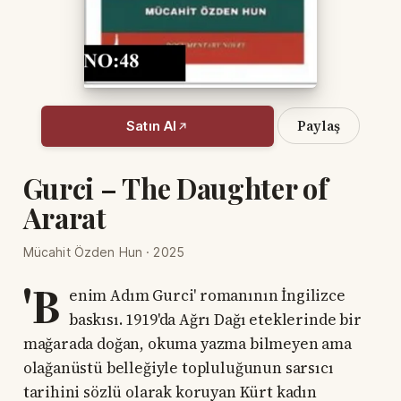
Paylaş
Satın Al
Gurci – The Daughter of
Ararat
Mücahit Özden Hun · 2025
'B
enim Adım Gurci' romanının İngilizce
baskısı. 1919'da Ağrı Dağı eteklerinde bir
mağarada doğan, okuma yazma bilmeyen ama
olağanüstü belleğiyle topluluğunun sarsıcı
tarihini sözlü olarak koruyan Kürt kadın