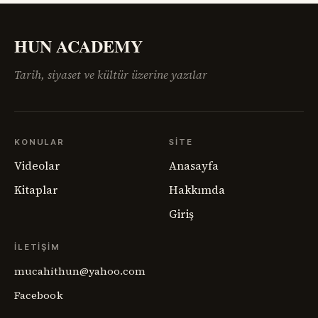
Ermenistan meselesi,
HUN ACADEMY
Tarih, siyaset ve kültür üzerine yazılar
KONULAR
SITE
Videolar
Anasayfa
Kitaplar
Hakkımda
Giriş
İLETIŞIM
mucahithun@yahoo.com
Facebook