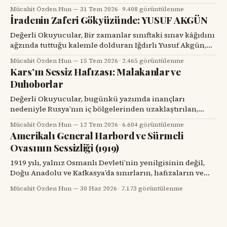
başındaki değerli bir hemşehrisini tanımak için bir
Mücahit Özden Hun
31 Tem 2026
·
9.408 görüntülenme
tesadüfü beklemek zorunda kalır. Prof. Dr. Hakan Alpay
İradenin Zaferi Gökyüzünde: YUSUF AKGÜN
Karasu’yla tanışmam da böyle oldu. Onu ilk gördüğümde,
karşımdaki kişinin başarılı bir diş hekimi, bilim insanı ve
Değerli Okuyucular, Bir zamanlar sınıftaki sınav kâğıdını
üniversite yöneticisi
ağzında tuttuğu kalemle dolduran Iğdırlı Yusuf Akgün,
bugün aynı kalemle Türkiye’nin millî muharip uçağı
Mücahit Özden Hun
15 Tem 2026
·
2.465 görüntülenme
KAAN’ı çiziyor. Çocuk yuvalarından dünya spor
Kars’ın Sessiz Hafızası: Malakanlar ve
sahnelerine, resim atölyelerinden TUSAŞ hangarlarına
Duhoborlar
uzanan bu yol, yalnızca bir başarı hikâyesi değil; insanın
kendi kaderine karşı verdiği büyük mücadelenin adıdır.
Değerli Okuyucular, bugünkü yazımda inançları
nedeniyle Rusya’nın iç bölgelerinden uzaklaştırılan,
Kars’ta köyler kurup toprağa kök salan ve tarihin başka
Mücahit Özden Hun
12 Tem 2026
·
6.604 görüntülenme
bir döneminde yeniden göç yollarına düşen iki
Amerikalı General Harbord ve Sürmeli
topluluğun hikâyesini dikkatinize sunacağım. Kars’ın
Ovasının Sessizliği (1919)
eski köylerinde kalın taş duvarlı bir eve, ahşap bir
verandaya, artık dönmeyen bir su değirmenine veya
1919 yılı, yalnız Osmanlı Devleti’nin yenilgisinin değil,
Doğu Anadolu ve Kafkasya’da sınırların, hafızaların ve
komşulukların parçalandığı bir yıldı. Savaş bitmiş
Mücahit Özden Hun
30 Haz 2026
·
7.173 görüntülenme
görünüyordu; fakat savaşın geride bıraktığı öfke, açlık,
göç, intikam ve güvensizlik henüz bitmemişti. Paris Barış
Konferansı’nın salonlarında çizilmeye çalışılan haritalar,
sahadaki insan gerçeğini anlamakta zorlanıyordu.