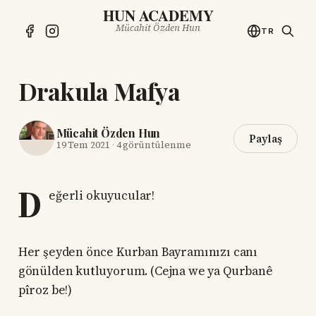
HUN ACADEMY
Mücahit Özden Hun
TR
Drakula Mafya
Mücahit Özden Hun
Paylaş
19 Tem 2021
·
4 görüntülenme
D
eğerli okuyucular!
Her şeyden önce Kurban Bayramınızı canı
gönülden kutluyorum. (Cejna we ya Qurbanê
pîroz be!)