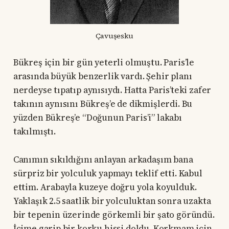
Çavuşesku
Bükreş için bir gün yeterli olmuştu. Paris’le
arasında büyük benzerlik vardı. Şehir planı
nerdeyse tıpatıp aynısıydı. Hatta Paris’teki zafer
takının aynısını Bükreş’e de dikmişlerdi. Bu
yüzden Bükreş’e “Doğunun Paris’i” lakabı
takılmıştı.
Canımın sıkıldığını anlayan arkadaşım bana
sürpriz bir yolculuk yapmayı teklif etti. Kabul
ettim. Arabayla kuzeye doğru yola koyulduk.
Yaklaşık 2.5 saatlik bir yolculuktan sonra uzakta
bir tepenin üzerinde görkemli bir şato göründü.
İçime garip bir korku hissi doldu. Korkmam için