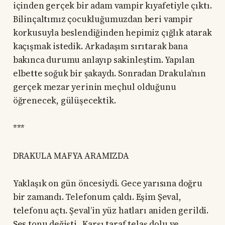
içinden gerçek bir adam vampir kıyafetiyle çıktı.
Bilinçaltımız çocukluğumuzdan beri vampir
korkusuyla beslendiğinden hepimiz çığlık atarak
kaçışmak istedik. Arkadaşım sırıtarak bana
bakınca durumu anlayıp sakinleştim. Yapılan
elbette soğuk bir şakaydı. Sonradan Drakula’nın
gerçek mezar yerinin meçhul olduğunu
öğrenecek, gülüşecektik.
***
DRAKULA MAFYA ARAMIZDA
Yaklaşık on gün öncesiydi. Gece yarısına doğru
bir zamandı. Telefonum çaldı. Eşim Şeval,
telefonu açtı. Şeval’in yüz hatları aniden gerildi.
Ses tonu değişti. Karşı taraf telaş dolu ve