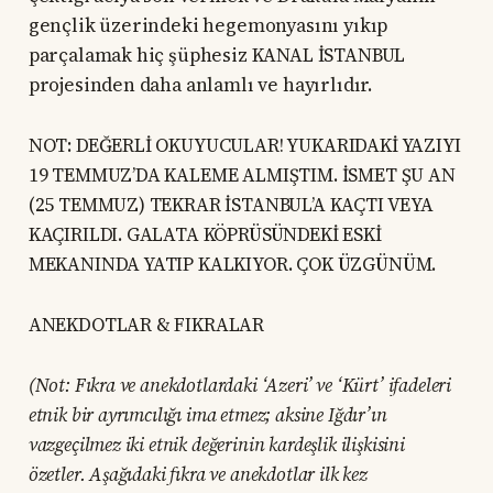
gençlik üzerindeki hegemonyasını yıkıp
parçalamak hiç şüphesiz KANAL İSTANBUL
projesinden daha anlamlı ve hayırlıdır.
NOT: DEĞERLİ OKUYUCULAR! YUKARIDAKİ YAZIYI
19 TEMMUZ’DA KALEME ALMIŞTIM. İSMET ŞU AN
(25 TEMMUZ) TEKRAR İSTANBUL’A KAÇTI VEYA
KAÇIRILDI. GALATA KÖPRÜSÜNDEKİ ESKİ
MEKANINDA YATIP KALKIYOR. ÇOK ÜZGÜNÜM.
ANEKDOTLAR & FIKRALAR
(Not: Fıkra ve anekdotlardaki ‘Azeri’ ve ‘Kürt’ ifadeleri
etnik bir ayrımcılığı ima etmez; aksine Iğdır’ın
vazgeçilmez iki etnik değerinin kardeşlik ilişkisini
özetler. Aşağıdaki fıkra ve anekdotlar ilk kez