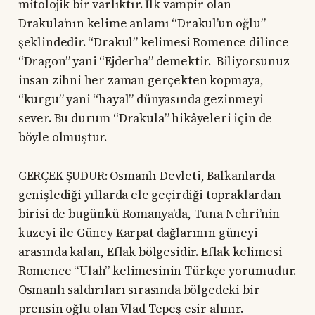
mitolojik bir varlıktır. İlk vampir olan
Drakula’nın kelime anlamı “Drakul’un oğlu”
şeklindedir. “Drakul” kelimesi Romence dilince
“Dragon” yani “Ejderha” demektir. Biliyorsunuz
insan zihni her zaman gerçekten kopmaya,
“kurgu” yani “hayal” dünyasında gezinmeyi
sever. Bu durum “Drakula” hikâyeleri için de
böyle olmuştur.
GERÇEK ŞUDUR: Osmanlı Devleti, Balkanlarda
genişlediği yıllarda ele geçirdiği topraklardan
birisi de bugünkü Romanya’da, Tuna Nehri’nin
kuzeyi ile Güney Karpat dağlarının güneyi
arasında kalan, Eflak bölgesidir. Eflak kelimesi
Romence “Ulah” kelimesinin Türkçe yorumudur.
Osmanlı saldırıları sırasında bölgedeki bir
prensin oğlu olan Vlad Tepeş esir alınır.