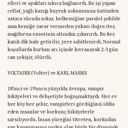
elleri ve ayakları sıkıca bağlanırdı. Bu işi yapan
cellat, yağlı kazığı kuyruk sokumunun üstünden
ustaca vücuda sokar, belkemiğine paralel şekilde
ama kemiğe zarar vermeden yukarı doğru iter,
mağdurun ensesinin altından çıkarırdı. Bu kez
kazık dik hale getirilir, yere sabitlenirdi. Normal
koşullarda kurban acı içinde kıvranarak 2-3 gün
can çekişir, ölürdü.
VOLTAIRE (Volter) ve KARL MARKS
18’inci ve 19’uncu yüzyılda Avrupa, vampir
hikâyeleri ve dehşetiyle boğuşmaktaydı. Her ev
her köy her şehir, vampirleri gördüğünü iddia
eden insanlar ve korkunç hikâyelerle
sarsılıyordu. İnsan yüreğini titreten, korkudan
eve kapanmasına neden olan böyle bir dönemde