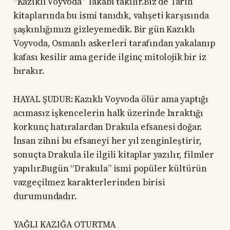
“Kazıklı Voyvoda” lakabı takılır.Biz de Tarih
kitaplarında bu ismi tanıdık, vahşeti karşısında
şaşkınlığımızı gizleyemedik. Bir gün Kazıklı
Voyvoda, Osmanlı askerleri tarafından yakalanıp
kafası kesilir ama geride ilginç mitolojik bir iz
bırakır.
HAYAL ŞUDUR: Kazıklı Voyvoda ölür ama yaptığı
acımasız işkencelerin halk üzerinde bıraktığı
korkunç hatıralardan Drakula efsanesi doğar.
İnsan zihni bu efsaneyi her yıl zenginleştirir,
sonuçta Drakula ile ilgili kitaplar yazılır, filmler
yapılır.Bugün “Drakula” ismi popüler kültürün
vazgeçilmez karakterlerinden birisi
durumundadır.
YAĞLI KAZIĞA OTURTMA