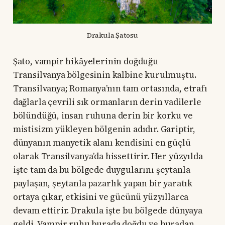
Drakula Şatosu
Şato, vampir hikâyelerinin doğduğu
Transilvanya bölgesinin kalbine kurulmuştu.
Transilvanya; Romanya’nın tam ortasında, etrafı
dağlarla çevrili sık ormanların derin vadilerle
bölündüğü, insan ruhuna derin bir korku ve
mistisizm yükleyen bölgenin adıdır. Gariptir,
dünyanın manyetik alanı kendisini en güçlü
olarak Transilvanya’da hissettirir. Her yüzyılda
işte tam da bu bölgede duygularını şeytanla
paylaşan, şeytanla pazarlık yapan bir yaratık
ortaya çıkar, etkisini ve gücünü yüzyıllarca
devam ettirir. Drakula işte bu bölgede dünyaya
geldi. Vampir ruhu burada doğdu ve buradan