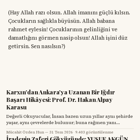
(Hay Allah razı olsun. Allah imanını güçlü kılsın.
Çocukların sağlıkla büyüsün. Allah babana
rahmet eylesin! Çocuklarının gelinliğini ve
damatlığını görmen nasip olsun! Allah işini düz
getirsin. Sen nasılsın?)
Karxın’dan Ankara’ya Uzanan Bir Iğdır
Başarı Hikâyesi: Prof. Dr. Hakan Alpay
Karasu
Değerli Okuyucular, İnsan bazen uzun yıllar aynı şehirde
yaşar, aynı çevrelerde bulunur; buna rağmen yanı
başındaki değerli bir hemşehrisini tanımak için bir
Mücahit Özden Hun
31 Tem 2026
·
9.403 görüntülenme
tesadüfü beklemek zorunda kalır. Prof. Dr. Hakan Alpay
İradenin Zaferi Gökyüzünde: YUSUF AKGÜN