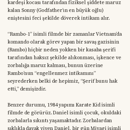
kardeşi kocası tarafından fiziksel şiddete maruz
kalan Sonny (Godfather’ın en büyük oğlu)
eniştesini feci şekilde döverek intikam alır.
“Rambo-1” isimli filmde bir zamanlar Vietnam’da
komando olarak görev yapan bir savaş gazisinin
(Rambo) hiçbir neden yokken bir kasaba şerifi
tarafından haksız şekilde alıkonması, işkence ve
zorbalığa maruz kalması, bunun üzerine
Rambo’nun “engellenmez intikamını”
seyrederken belki de hepimiz, “Şerif bunu hak
etti,” demişizdir.
Benzer durumu, 1984 yapımı Karate Kid isimli
filmde de görürüz. Daniel isimli çocuk, okuldaki
zorbalarla sıkıntı yaşamaktadır. Zorbalardan
sıklıkla dayak yiyen Daniel, bir gün Miyagi isimli