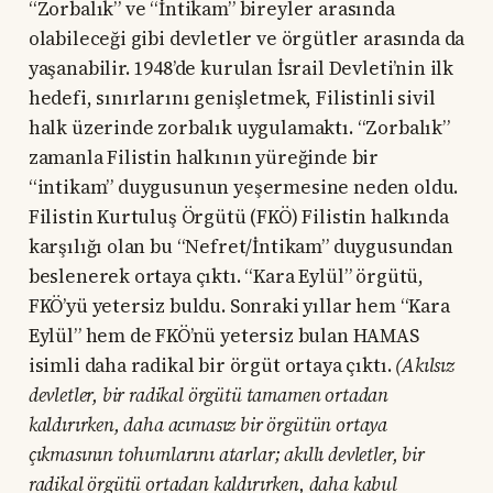
“Zorbalık” ve “İntikam” bireyler arasında
olabileceği gibi devletler ve örgütler arasında da
yaşanabilir. 1948’de kurulan İsrail Devleti’nin ilk
hedefi, sınırlarını genişletmek, Filistinli sivil
halk üzerinde zorbalık uygulamaktı. “Zorbalık”
zamanla Filistin halkının yüreğinde bir
“intikam” duygusunun yeşermesine neden oldu.
Filistin Kurtuluş Örgütü (FKÖ) Filistin halkında
karşılığı olan bu “Nefret/İntikam” duygusundan
beslenerek ortaya çıktı. “Kara Eylül” örgütü,
FKÖ’yü yetersiz buldu. Sonraki yıllar hem “Kara
Eylül” hem de FKÖ’nü yetersiz bulan HAMAS
isimli daha radikal bir örgüt ortaya çıktı.
(Akılsız
devletler, bir radikal örgütü tamamen ortadan
kaldırırken, daha acımasız bir örgütün ortaya
çıkmasının tohumlarını atarlar; akıllı devletler, bir
radikal örgütü ortadan kaldırırken, daha kabul