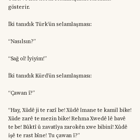
gösterir.
İki tanıdık Türk’ün selamlaşması:
“Nasılsın?”
“Sağ ol! İyiyim!”
İki tanıdık Kürd’ün selamlaşması:
“Çawan î?”
“Hay, Xûdê ji te razî be! Xûdê îmane te kamil bike!
Xûde zarê te mezin bike! Rehma Xwedê lê bavê
te be! Bûktî û zavatîya zarokên xwe bibinî! Xûdê
işê te rast bîne! Tu çawan î?”