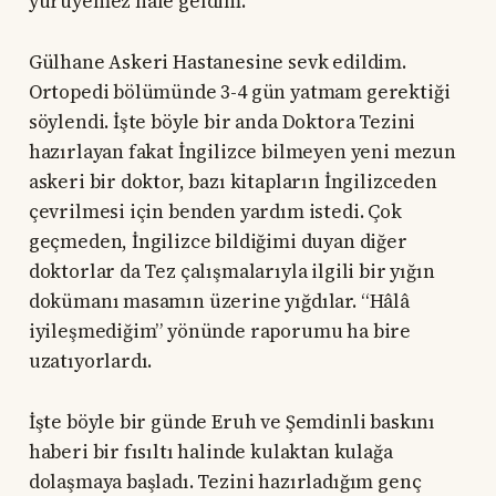
yürüyemez hale geldim.
Gülhane Askeri Hastanesine sevk edildim.
Ortopedi bölümünde 3-4 gün yatmam gerektiği
söylendi. İşte böyle bir anda Doktora Tezini
hazırlayan fakat İngilizce bilmeyen yeni mezun
askeri bir doktor, bazı kitapların İngilizceden
çevrilmesi için benden yardım istedi. Çok
geçmeden, İngilizce bildiğimi duyan diğer
doktorlar da Tez çalışmalarıyla ilgili bir yığın
dokümanı masamın üzerine yığdılar. “Hâlâ
iyileşmediğim” yönünde raporumu ha bire
uzatıyorlardı.
İşte böyle bir günde Eruh ve Şemdinli baskını
haberi bir fısıltı halinde kulaktan kulağa
dolaşmaya başladı. Tezini hazırladığım genç