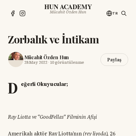
HUN ACADEMY
Mücahit Özden Hun
TR
Zorbalık ve İntikam
Mücahit Özden Hun
Paylaş
28 May 2022
·
10 görüntülenme
D
eğerli Okuyucular;
Ray Liotta ve “GoodFellas” Filminin Afişi
Amerikalı aktör Ray Liotta’nın
(rey liyoda),
26