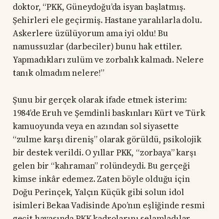
doktor, “PKK, Güneydoğu’da isyan başlatmış.
Şehirleri ele geçirmiş. Hastane yaralılarla dolu.
Askerlere üzülüyorum ama iyi oldu! Bu
namussuzlar (darbeciler) bunu hak ettiler.
Yapmadıkları zulüm ve zorbalık kalmadı. Nelere
tanık olmadım nelere!”
Şunu bir gerçek olarak ifade etmek isterim:
1984’de Eruh ve Şemdinli baskınları Kürt ve Türk
kamuoyunda veya en azından sol siyasette
“zulme karşı direniş” olarak görüldü, psikolojik
bir destek verildi. O yıllar PKK, “zorbaya” karşı
gelen bir “kahraman” rolündeydi. Bu gerçeği
kimse inkâr edemez. Zaten böyle olduğu için
Doğu Perinçek, Yalçın Küçük gibi solun idol
isimleri Bekaa Vadisinde Apo’nın eşliğinde resmi
geçit havasında PKK kadrolarını selamladılar,