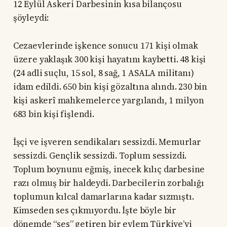
12 Eylül Askeri Darbesinin kısa bilançosu
şöyleydi:
Cezaevlerinde işkence sonucu 171 kişi olmak
üzere yaklaşık 300 kişi hayatını kaybetti. 48 kişi
(24 adli suçlu, 15 sol, 8 sağ, 1 ASALA militanı)
idam edildi. 650 bin kişi gözaltına alındı. 230 bin
kişi askerî mahkemelerce yargılandı, 1 milyon
683 bin kişi fişlendi.
İşçi ve işveren sendikaları sessizdi. Memurlar
sessizdi. Gençlik sessizdi. Toplum sessizdi.
Toplum boynunu eğmiş, inecek kılıç darbesine
razı olmuş bir haldeydi. Darbecilerin zorbalığı
toplumun kılcal damarlarına kadar sızmıştı.
Kimseden ses çıkmıyordu. İşte böyle bir
dönemde “ses” getiren bir eylem Türkiye’yi