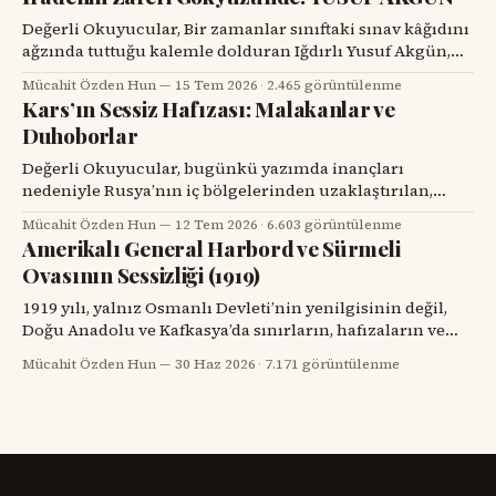
Karasu’yla tanışmam da böyle oldu. Onu ilk gördüğümde,
karşımdaki kişinin başarılı bir diş hekimi, bilim insanı ve
Değerli Okuyucular, Bir zamanlar sınıftaki sınav kâğıdını
üniversite yöneticisi
ağzında tuttuğu kalemle dolduran Iğdırlı Yusuf Akgün,
bugün aynı kalemle Türkiye’nin millî muharip uçağı
Mücahit Özden Hun
15 Tem 2026
·
2.465 görüntülenme
KAAN’ı çiziyor. Çocuk yuvalarından dünya spor
Kars’ın Sessiz Hafızası: Malakanlar ve
sahnelerine, resim atölyelerinden TUSAŞ hangarlarına
Duhoborlar
uzanan bu yol, yalnızca bir başarı hikâyesi değil; insanın
kendi kaderine karşı verdiği büyük mücadelenin adıdır.
Değerli Okuyucular, bugünkü yazımda inançları
nedeniyle Rusya’nın iç bölgelerinden uzaklaştırılan,
Kars’ta köyler kurup toprağa kök salan ve tarihin başka
Mücahit Özden Hun
12 Tem 2026
·
6.603 görüntülenme
bir döneminde yeniden göç yollarına düşen iki
Amerikalı General Harbord ve Sürmeli
topluluğun hikâyesini dikkatinize sunacağım. Kars’ın
Ovasının Sessizliği (1919)
eski köylerinde kalın taş duvarlı bir eve, ahşap bir
verandaya, artık dönmeyen bir su değirmenine veya
1919 yılı, yalnız Osmanlı Devleti’nin yenilgisinin değil,
Doğu Anadolu ve Kafkasya’da sınırların, hafızaların ve
komşulukların parçalandığı bir yıldı. Savaş bitmiş
Mücahit Özden Hun
30 Haz 2026
·
7.171 görüntülenme
görünüyordu; fakat savaşın geride bıraktığı öfke, açlık,
göç, intikam ve güvensizlik henüz bitmemişti. Paris Barış
Konferansı’nın salonlarında çizilmeye çalışılan haritalar,
sahadaki insan gerçeğini anlamakta zorlanıyordu.
Ermenistan meselesi,