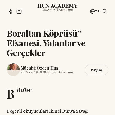
HUN ACADEMY
Mücahit Özden Hun
TR
Boraltan Köprüsü”
Efsanesi, Yalanlar ve
Gerçekler
Mücahit Özden Hun
Paylaş
23 Eki 2019
·
8.484 görüntülenme
B
ÖLÜM 1
Değerli okuyucular! İkinci Dünya Savaşı