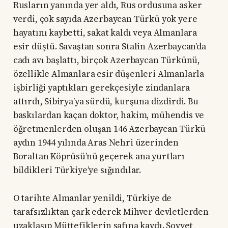
Rusların yanında yer aldı, Rus ordusuna asker
verdi, çok sayıda Azerbaycan Türkü yok yere
hayatını kaybetti, sakat kaldı veya Almanlara
esir düştü. Savaştan sonra Stalin Azerbaycan’da
cadı avı başlattı, birçok Azerbaycan Türkünü,
özellikle Almanlara esir düşenleri Almanlarla
işbirliği yaptıkları gerekçesiyle zindanlara
attırdı, Sibirya’ya sürdü, kurşuna dizdirdi. Bu
baskılardan kaçan doktor, hakim, mühendis ve
öğretmenlerden oluşan 146 Azerbaycan Türkü
aydın 1944 yılında Aras Nehri üzerinden
Boraltan Köprüsü’nü geçerek ana yurtları
bildikleri Türkiye’ye sığındılar.
O tarihte Almanlar yenildi, Türkiye de
tarafsızlıktan çark ederek Mihver devletlerden
uzaklaşıp Müttefiklerin safına kaydı. Sovyet