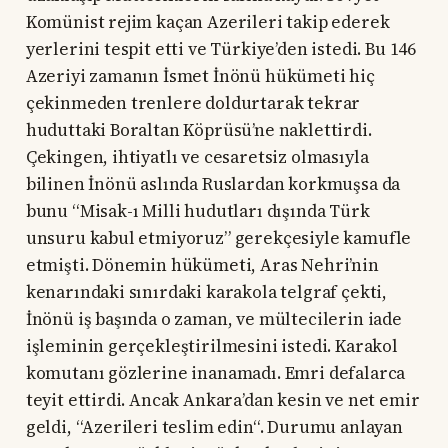
Komünist rejim kaçan Azerileri takip ederek
yerlerini tespit etti ve Türkiye’den istedi. Bu 146
Azeriyi zamanın İsmet İnönü hükümeti hiç
çekinmeden trenlere doldurtarak tekrar
huduttaki Boraltan Köprüsü’ne naklettirdi.
Çekingen, ihtiyatlı ve cesaretsiz olmasıyla
bilinen İnönü aslında Ruslardan korkmuşsa da
bunu “Misak-ı Milli hudutları dışında Türk
unsuru kabul etmiyoruz” gerekçesiyle kamufle
etmişti. Dönemin hükümeti, Aras Nehri’nin
kenarındaki sınırdaki karakola telgraf çekti,
İnönü iş başında o zaman, ve mültecilerin iade
işleminin gerçekleştirilmesini istedi. Karakol
komutanı gözlerine inanamadı. Emri defalarca
teyit ettirdi. Ancak Ankara’dan kesin ve net emir
geldi, “Azerileri teslim edin“. Durumu anlayan