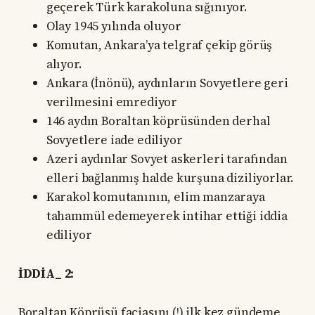
geçerek Türk karakoluna sığınıyor.
Olay 1945 yılında oluyor
Komutan, Ankara’ya telgraf çekip görüş
alıyor.
Ankara (İnönü), aydınların Sovyetlere geri
verilmesini emrediyor
146 aydın Boraltan köprüsünden derhal
Sovyetlere iade ediliyor
Azeri aydınlar Sovyet askerleri tarafından
elleri bağlanmış halde kurşuna diziliyorlar.
Karakol komutanının, elim manzaraya
tahammül edemeyerek intihar ettiği iddia
ediliyor
İDDİA­_ 2:
Boraltan Köprüsü faciasını (!) ilk kez gündeme