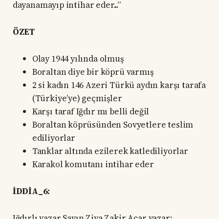
dayanamayıp intihar eder...”
ÖZET
Olay 1944 yılında olmuş
Boraltan diye bir köprü varmış
2 si kadın 146 Azeri Türkü aydın karşı tarafa
(Türkiye’ye) geçmişler
Karşı taraf Iğdır mı belli değil
Boraltan köprüsünden Sovyetlere teslim
ediliyorlar
Tanklar altında ezilerek katlediliyorlar
Karakol komutanı intihar eder
İDDİA_6:
Iğdırlı yazar Sayın Ziya Zakir Acar yazar: