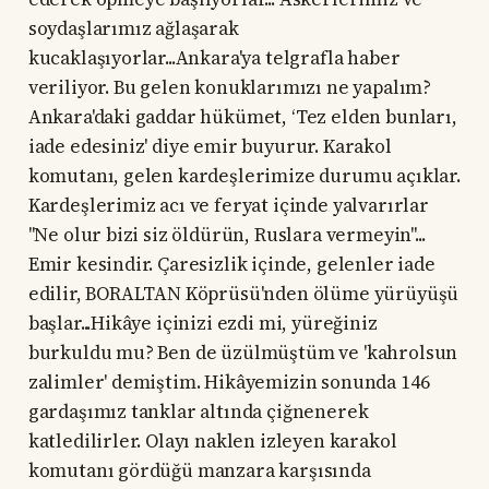
soydaşlarımız ağlaşarak
kucaklaşıyorlar...Ankara'ya telgrafla haber
veriliyor. Bu gelen konuklarımızı ne yapalım?
Ankara'daki gaddar hükümet, ‘Tez elden bunları,
iade edesiniz' diye emir buyurur. Karakol
komutanı, gelen kardeşlerimize durumu açıklar.
Kardeşlerimiz acı ve feryat içinde yalvarırlar
''Ne olur bizi siz öldürün, Ruslara vermeyin''...
Emir kesindir. Çaresizlik içinde, gelenler iade
edilir, BORALTAN Köprüsü'nden ölüme yürüyüşü
başlar...Hikâye içinizi ezdi mi, yüreğiniz
burkuldu mu? Ben de üzülmüştüm ve 'kahrolsun
zalimler' demiştim. Hikâyemizin sonunda 146
gardaşımız tanklar altında çiğnenerek
katledilirler. Olayı naklen izleyen karakol
komutanı gördüğü manzara karşısında