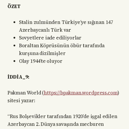
ÖZET
Stalin zulmünden Türkiye’ye sığınan 147
Azerbaycanlı Türk var
Sovyetlere iade ediliyorlar
Boraltan Köprüsünün öbür tarafında
kurşuna dizilmişler
Olay 1944’te oluyor
İDDİA_9:
Pakman World (
https://bpakman.wordpress.com
)
sitesi yazar:
“Rus Bolşevikler tarafından 1920’de işgal edilen
Azerbaycan 2. Dünya savaşında mecburen