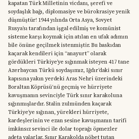
kapatan Türk Milletinin vicdanı, şerefi ve
soydaşlık bağı, diplomasiye ve bürokrasiye yenik
düşmüştür! 1944 yılında Orta Asya, Sovyet
Rusya’sı tarafından işgal edilmiş ve komünist
sisteme karşı koymak için atılan en ufak adımın
bile önüne geçilmek istenmiştir. Bu baskıdan
kaçarak kendileri için “anayurt” olarak
gördükleri Türkiye’ye sığınmak isteyen 417 tane
Azerbaycan Türkü soydaşımız, Iğdır’daki sınır
kapısına yakın yerdeki Aras Nehri üzerindeki
Boraltan Köprüsü‘nü geçmiş ve hürriyete
kavuşmanın sevinciyle Türk sınır karakoluna
sığınmışlardır. Stalin zulmünden kaçarak
Türkiye’ye sığınan, yürekleri hürriyete,
kardeşlerinin ve ezan sesine kavuşmanın tarifi
imkânsız sevinci ile dolar toprağı öpmezler
adeta yalarlar. Sınır Karakolda nöbet tutan