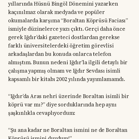
yıllarında Hüsnü Bingöl Dönemini yazarken
kaçınılmaz olarak medyada ve popüler
okumalarda karşıma “Boraltan Köprüsü Faciası”
ismiyle düzinelerce yazı çıktı. Gerçi daha önce
gerek Iğdır’daki gazeteci dostlardan gerekse
farklı üniversitelerdeki öğretim görevlisi
arkadaşlardan bu konuda onlarca telefon
almıştım. Bunun nedeni Iğdır’la ilgili detaylı bir
çalışma yapmış olmam ve Iğdır Sevdası isimli
kapsamlı bir kitabı 2002 yılında yayımlamamdı.
“Iğdır’da Aras nehri üzerinde Boraltan isimli bir
köprü var mı?” diye sorduklarında hep aynı
şaşkınlıkla cevaplıyordum:
“Şu ana kadar ne Boraltan ismini ne de Boraltan
Köprüsü ismini duydum!”