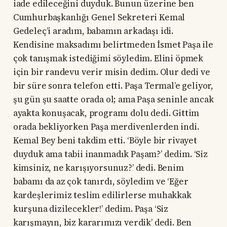
iade edileceğini duyduk. Bunun üzerine ben
Cumhurbaşkanlığı Genel Sekreteri Kemal
Gedeleç’i aradım, babamın arkadaşı idi.
Kendisine maksadımı belirtmeden İsmet Paşa ile
çok tanışmak istediğimi söyledim. Elini öpmek
için bir randevu verir misin dedim. Olur dedi ve
bir süre sonra telefon etti. Paşa Termal’e geliyor,
şu gün şu saatte orada ol; ama Paşa seninle ancak
ayakta konuşacak, programı dolu dedi. Gittim
orada bekliyorken Paşa merdivenlerden indi.
Kemal Bey beni takdim etti. ‘Böyle bir rivayet
duyduk ama tabii inanmadık Paşam?’ dedim. ‘Siz
kimsiniz, ne karışıyorsunuz?’ dedi. Benim
babamı da az çok tanırdı, söyledim ve ‘Eğer
kardeşlerimiz teslim edilirlerse muhakkak
kurşuna dizilecekler!’ dedim. Paşa ‘Siz
karışmayın, biz kararımızı verdik’ dedi. Ben