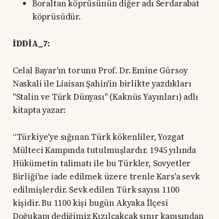
Boraltan köprüsünün diğer adı Serdarabat
köprüsüdür.
İDDİA_7:
Celal Bayar'ın torunu Prof. Dr. Emine Gürsoy
Naskali ile Liaisan Şahin'in birlikte yazdıkları
"Stalin ve Türk Dünyası" (Kaknüs Yayınları) adlı
kitapta yazar:
“Türkiye'ye sığınan Türk kökenliler, Yozgat
Mülteci Kampında tutulmuşlardır. 1945 yılında
Hükümetin talimatı ile bu Türkler, Sovyetler
Birliği'ne iade edilmek üzere trenle Kars'a sevk
edilmişlerdir. Sevk edilen Türk sayısı 1100
kişidir. Bu 1100 kişi bugün Akyaka İlçesi
Doğukapı dediğimiz Kızılçakçak sınır kapısından