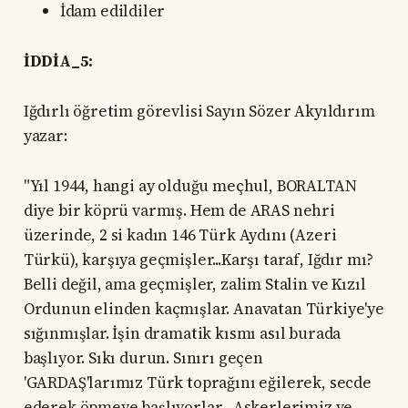
İdam edildiler
İDDİA_5:
Iğdırlı öğretim görevlisi Sayın Sözer Akyıldırım
yazar:
"Yıl 1944, hangi ay olduğu meçhul, BORALTAN
diye bir köprü varmış. Hem de ARAS nehri
üzerinde, 2 si kadın 146 Türk Aydını (Azeri
Türkü), karşıya geçmişler...Karşı taraf, Iğdır mı?
Belli değil, ama geçmişler, zalim Stalin ve Kızıl
Ordunun elinden kaçmışlar. Anavatan Türkiye'ye
sığınmışlar. İşin dramatik kısmı asıl burada
başlıyor. Sıkı durun. Sınırı geçen
'GARDAŞ'larımız Türk toprağını eğilerek, secde
ederek öpmeye başlıyorlar... Askerlerimiz ve