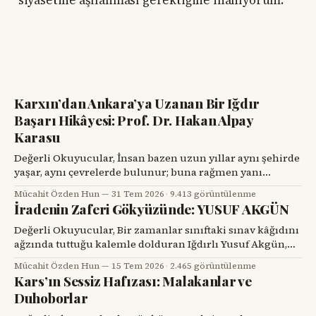
siyasetine aşılanması gerektiğine inanıyorum.
Karxın’dan Ankara’ya Uzanan Bir Iğdır
Başarı Hikâyesi: Prof. Dr. Hakan Alpay
Karasu
Değerli Okuyucular, İnsan bazen uzun yıllar aynı şehirde
yaşar, aynı çevrelerde bulunur; buna rağmen yanı
başındaki değerli bir hemşehrisini tanımak için bir
Mücahit Özden Hun
31 Tem 2026
·
9.413 görüntülenme
tesadüfü beklemek zorunda kalır. Prof. Dr. Hakan Alpay
İradenin Zaferi Gökyüzünde: YUSUF AKGÜN
Karasu’yla tanışmam da böyle oldu. Onu ilk gördüğümde,
karşımdaki kişinin başarılı bir diş hekimi, bilim insanı ve
Değerli Okuyucular, Bir zamanlar sınıftaki sınav kâğıdını
üniversite yöneticisi
ağzında tuttuğu kalemle dolduran Iğdırlı Yusuf Akgün,
bugün aynı kalemle Türkiye’nin millî muharip uçağı
Mücahit Özden Hun
15 Tem 2026
·
2.465 görüntülenme
KAAN’ı çiziyor. Çocuk yuvalarından dünya spor
Kars’ın Sessiz Hafızası: Malakanlar ve
sahnelerine, resim atölyelerinden TUSAŞ hangarlarına
Duhoborlar
uzanan bu yol, yalnızca bir başarı hikâyesi değil; insanın
kendi kaderine karşı verdiği büyük mücadelenin adıdır.