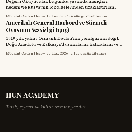
Değerli Okuyucular, bugünkü yazımda inançları
nedeniyle Rusya’nın iç bölgelerinden uzaklaştırılan,
Kars’ta köyler kurup toprağa kök salan ve tarihin başka
Mücahit Özden Hun
12 Tem 2026
·
6.606 görüntülenme
bir döneminde yeniden göç yollarına düşen iki
Amerikalı General Harbord ve Sürmeli
topluluğun hikâyesini dikkatinize sunacağım. Kars’ın
Ovasının Sessizliği (1919)
eski köylerinde kalın taş duvarlı bir eve, ahşap bir
verandaya, artık dönmeyen bir su değirmenine veya
1919 yılı, yalnız Osmanlı Devleti’nin yenilgisinin değil,
Doğu Anadolu ve Kafkasya’da sınırların, hafızaların ve
komşulukların parçalandığı bir yıldı. Savaş bitmiş
Mücahit Özden Hun
30 Haz 2026
·
7.175 görüntülenme
görünüyordu; fakat savaşın geride bıraktığı öfke, açlık,
göç, intikam ve güvensizlik henüz bitmemişti. Paris Barış
Konferansı’nın salonlarında çizilmeye çalışılan haritalar,
sahadaki insan gerçeğini anlamakta zorlanıyordu.
Ermenistan meselesi,
HUN ACADEMY
Tarih, siyaset ve kültür üzerine yazılar