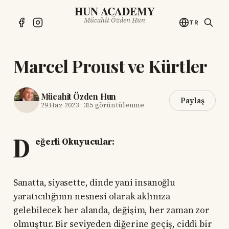
HUN ACADEMY
Mücahit Özden Hun
TR
Marcel Proust ve Kürtler
Mücahit Özden Hun
Paylaş
29 Haz 2023
·
315 görüntülenme
D
eğerli Okuyucular:
Sanatta, siyasette, dinde yani insanoğlu
yaratıcılığının nesnesi olarak aklınıza
gelebilecek her alanda, değişim, her zaman zor
olmuştur. Bir seviyeden diğerine geçiş, ciddi bir