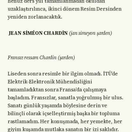
henüz ders yılı tamamlanmadan okuldan
uzaklaştırılınca, ikinci dönem Resim Dersinden
yeniden zorlanacaktık.
JEAN SİMÉON CHARDİN
(jan simeyon şarden)
Fransız ressam Chardin (şarden)
Liseden sonra resimle bir ilgim olmadı. İTÜ’de
Elektrik-Elektronik Mühendisliğini
tamamladıktan sonra Fransa’da çalışmaya
başladım. Fransızlar, sanatla yoğrulmuş bir ulus.
Sanatı günlük yaşamda böylesine derin ve
bilinçli olarak içselleştirmiş başka bir topluma
rastlamadım. Her konuşmada, her yemekte, her
giyim kuşamda mutlaka sanatın bir izi saklıdır.