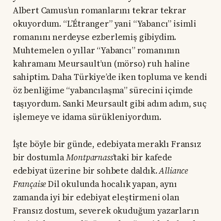
Albert Camus’un romanlarını tekrar tekrar
okuyordum. “L’Étranger” yani “Yabancı” isimli
romanını nerdeyse ezberlemiş gibiydim.
Muhtemelen o yıllar “Yabancı” romanının
kahramanı Meursault’un (mörso) ruh haline
sahiptim. Daha Türkiye’de iken topluma ve kendi
öz benliğime “yabancılaşma” sürecini içimde
taşıyordum. Sanki Meursault gibi adım adım, suç
işlemeye ve idama sürükleniyordum.
İşte böyle bir günde, edebiyata meraklı Fransız
bir dostumla
Montparnass
’taki bir kafede
edebiyat üzerine bir sohbete daldık.
Alliance
Française
Dil okulunda hocalık yapan, aynı
zamanda iyi bir edebiyat eleştirmeni olan
Fransız dostum, severek okuduğum yazarların