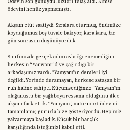
Ödevin son günüydü. Bizleri telaş aldı. Kimse
ödevini henüz yapmamıştı.
Akşam etüt saatiydi. Sıralara oturmuş, önümüze
koyduğumuz boş tuvale bakıyor, kara kara, bir
gün sonrasını düşünüyorduk.
Sınıfımızda gerçek adını asla öğrenemediğim
herkesin “Yamyam” diye çağırdığı bir
arkadaşımız vardı. “Yamyam”ın dersleri iyi
değildi. Yerinde duramayan, herkese sataşan bir
ruh haline sahipti. Küçümsediğimiz “Yamyam”ın
olağanüstü bir yağlıboya ressamı olduğunu ilk o
akşam fark ettik. “Yamyam”, natürmort ödevini
tamamlamış gururla bize gösteriyordu. Hepimiz
yalvarmaya başladık. Küçük bir harçlık
karşılığında isteğimizi kabul etti.