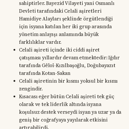
sahiptirler. Bayezid Vilayeti yani Osmanlı
Devleti tarafındaki Celali aşiretleri
Hamidiye Alayları şeklinde örgütlendiği
için isyana katılan her iki grup arasında
yönetim anlayışı anlamında büyük
farklılıklar vardır.
Celali aşireti içinde iki ciddi aşiret
çatışması yıllardır devam etmektedir: Iğdır
tarafında Gêloî-Kızılbaşoğlu, Doğubayazıt
tarafında Kotan-Sakan
Celali aşiretinin bir kısmı yoksul bir kısmı
zengindir.
Kısacası eğer bütün Celali aşireti tek güç
olarak ve tek liderlik altında isyana
koşulsuz destek verseydi isyan ya uzar ya da
geniş bir coğrafyaya yayılarak etkisini
artırabilirdi.