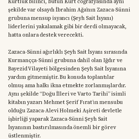
Kürtlük bilinci, bütün Kürt coğrafyasında aynı
şekilde var olsaydı İbrahim Ağa’nın Zazaca-Sünni
grubuna mensup isyancı (Şeyh Sait İsyanı)
liderlerini yakalamak gibi bir derdi olmayacak,
hatta onlara destek verecekti.
Zazaca-Sünni ağırlıklı Şeyh Sait İsyanı sırasında
Kurmançça-Sünni grubuna dahil olan Iğdır ve
Bayezid Vilayeti bölgesinden Şeyh Sait İsyanına
yardım gitmemiştir. Bu konuda toplantılar
olmuş ama halkı ikna etmekte zorlanmışlardır.
Aynı şekilde “Doğu İlleri ve Varto Tarihi” isimli
kitabın yazarı Mehmet Şerif Fırat’ın mensubu
olduğu Zazaca-Alevi Holmeki Aşireti devletle
işbirliği yaparak Zazaca-Sünni Şeyh Sait
İsyanının bastırılmasında önemli bir görev
üstlenmiştir.