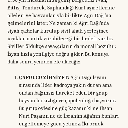
1930 yılı ilkbaharında geniş bölgedeki (Van,
Bitlis, Tendürek, Süphandağ) Kürt aşiretlerine
aileleri ve hayvanlarıyla birlikte Ağrı Dağı’na
gelmelerini ister. Ne zaman ki Ağrı Dağı’nda
siyah çadırlar kurulup sivil ahali yerleşince
uçakların artık vurabileceği bir hedefi vardır.
Siviller öldükçe savaşçıların da morali bozulur.
İsyan hızla yenilgiye doğru gider. Bu konuya
daha sonra yeniden ele alacağız.
ÇAPULCU ZİHNİYET:
Ağrı Dağı İsyanı
sırasında lider kadroya yakın duran ama
ondan bağımsız hareket eden bir grup
hayvan hırsızlığı ve çapulculuğa başvurur.
Bu grup öylesine güç kazanır ki ne İhsan
Nuri Paşanın ne de İbrahim Ağa’nın bunları
engellemeye gücü yetmez. İki örnek