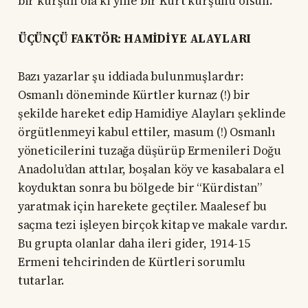
bir kurşun ola ki yine bir Kürt kurşunu olsun.”
ÜÇÜNÇÜ FAKTÖR: HAMİDİYE ALAYLARI
Bazı yazarlar şu iddiada bulunmuşlardır:
Osmanlı döneminde Kürtler kurnaz (!) bir
şekilde hareket edip Hamidiye Alayları şeklinde
örgütlenmeyi kabul ettiler, masum (!) Osmanlı
yöneticilerini tuzağa düşürüp Ermenileri Doğu
Anadolu’dan attılar, boşalan köy ve kasabalara el
koyduktan sonra bu bölgede bir “Kürdistan”
yaratmak için harekete geçtiler. Maalesef bu
saçma tezi işleyen birçok kitap ve makale vardır.
Bu grupta olanlar daha ileri gider, 1914-15
Ermeni tehcirinden de Kürtleri sorumlu
tutarlar.