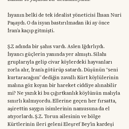
İsyanın belki de tek idealist yöneticisi İhsan Nuri
Paşaydı. O da isyan bastırılmadan iki ay önce
İran’a kaçıp gitmişti.
Ş.Z adında bir şahıs vardı. Aslen Iğdırlıydı.
İsyancı güçlerin yanında yer almıştı. Silahı
gruplarıyla gelip civar köylerdeki hayvanları
zorla alır, İran’a götürüp satardı. Düşünün “seni
kurtaracağım” dediğin zavallı Kürt köylülerinin
malına göz koyan bir hareket ciddiye alınabilir
mi? Ne yazık ki bu çığırtkanlık köylünün malıyla
sınırlı kalmıyordu. Ellerine geçen her fırsatta,
aşirettin saygın isimlerinin namusuna da el
atıyorlardı. Ş.Z. Torun ailesinin ve bölge
Kürtlerinin ileri geleni Eleşref Bey’in kardeşi