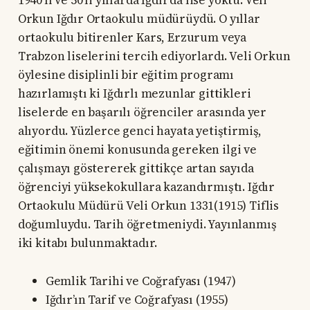
1940’lı ve 50’li yıllarda Iğdır’da lise yoktu. Veli
Orkun Iğdır Ortaokulu müdürüydü. O yıllar
ortaokulu bitirenler Kars, Erzurum veya
Trabzon liselerini tercih ediyorlardı. Veli Orkun
öylesine disiplinli bir eğitim programı
hazırlamıştı ki Iğdırlı mezunlar gittikleri
liselerde en başarılı öğrenciler arasında yer
alıyordu. Yüzlerce genci hayata yetiştirmiş,
eğitimin önemi konusunda gereken ilgi ve
çalışmayı göstererek gittikçe artan sayıda
öğrenciyi yüksekokullara kazandırmıştı. Iğdır
Ortaokulu Müdürü Veli Orkun 1331(1915) Tiflis
doğumluydu. Tarih öğretmeniydi. Yayınlanmış
iki kitabı bulunmaktadır.
Gemlik Tarihi ve Coğrafyası (1947)
Iğdır’ın Tarif ve Coğrafyası (1955)