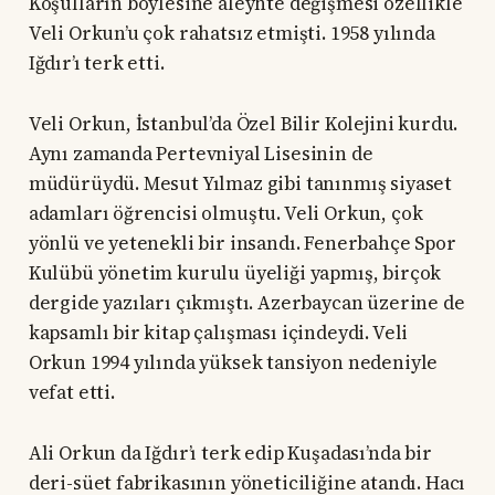
Koşulların böylesine aleyhte değişmesi özellikle
Veli Orkun’u çok rahatsız etmişti. 1958 yılında
Iğdır’ı terk etti.
Veli Orkun, İstanbul’da Özel Bilir Kolejini kurdu.
Aynı zamanda Pertevniyal Lisesinin de
müdürüydü. Mesut Yılmaz gibi tanınmış siyaset
adamları öğrencisi olmuştu. Veli Orkun, çok
yönlü ve yetenekli bir insandı. Fenerbahçe Spor
Kulübü yönetim kurulu üyeliği yapmış, birçok
dergide yazıları çıkmıştı. Azerbaycan üzerine de
kapsamlı bir kitap çalışması içindeydi. Veli
Orkun 1994 yılında yüksek tansiyon nedeniyle
vefat etti.
Ali Orkun da Iğdır’ı terk edip Kuşadası’nda bir
deri-süet fabrikasının yöneticiliğine atandı. Hacı