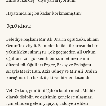
Etme at kardeş!” diye yalvarıyordum.
Hayatımda hiç bu kadar korkmamıştım!
ÜÇLÜ KİRVE
Belediye başkanı Mir Ali Ural’ın oğlu Zeki, ablam
Öznur’la evliydi. Bu nedenle iki aile arasında bir
yakınlık kurulmuştu. Çok geçmeden Ali Orkun
oğulları için görkemli bir sünnet merasimi
düzenledi. Oğulları Ergez, Ersoy ve Erdoğan’ı
sırayla Mecit Hun, Aziz Güney ve Mir Ali Ural’ın
kucağına oturtarak üç kirve birden kazandı.
Veli Orkun, gönlünü Iğdır’a kaptırmıştı. Müdür
olarak disiplin ve eğitimin gençlere ulaşması
için elinden geleni yapıyor, ciddiyeti elden