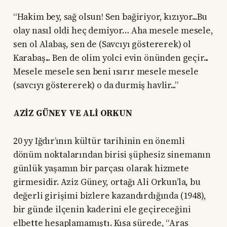
“Hakim bey, sağ olsun! Sen bağiriyor, kızıyor...Bu
olay nasıl oldi heç demiyor… Aha mesele mesele,
sen ol Alabaş, sen de (Savcıyı göstererek) ol
Karabaş... Ben de olim yolci evin önünden geçir...
Mesele mesele sen beni ısırır mesele mesele
(savcıyı göstererek) o da durmiş havlir...”
AZİZ GÜNEY VE ALİ ORKUN
20 yy Iğdır’ının kültür tarihinin en önemli
dönüm noktalarından birisi şüphesiz sinemanın
günlük yaşamın bir parçası olarak hizmete
girmesidir. Aziz Güney, ortağı Ali Orkun’la, bu
değerli girişimi bizlere kazandırdığında (1948),
bir günde ilçenin kaderini ele geçireceğini
elbette hesaplamamıştı. Kısa sürede, “Aras