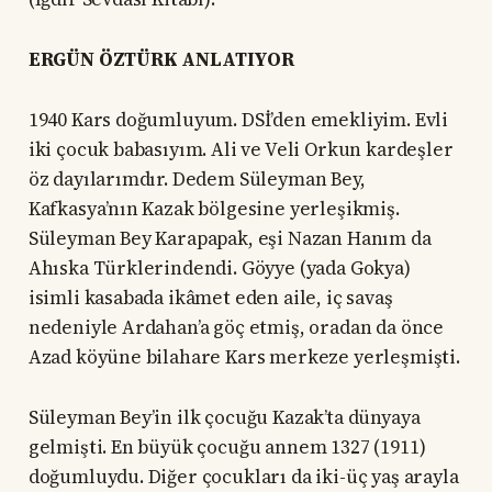
ERGÜN ÖZTÜRK ANLATIYOR
1940 Kars doğumluyum. DSİ’den emekliyim. Evli
iki çocuk babasıyım. Ali ve Veli Orkun kardeşler
öz dayılarımdır. Dedem Süleyman Bey,
Kafkasya’nın Kazak bölgesine yerleşikmiş.
Süleyman Bey Karapapak, eşi Nazan Hanım da
Ahıska Türklerindendi. Göyye (yada Gokya)
isimli kasabada ikâmet eden aile, iç savaş
nedeniyle Ardahan’a göç etmiş, oradan da önce
Azad köyüne bilahare Kars merkeze yerleşmişti.
Süleyman Bey’in ilk çocuğu Kazak’ta dünyaya
gelmişti. En büyük çocuğu annem 1327 (1911)
doğumluydu. Diğer çocukları da iki-üç yaş arayla