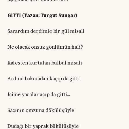
GİTTİ (Yazan: Turgut Sungar)
Sarardım derdimle bir gül misali
Ne olacak onsuz gönlümün hali?
Kafesten kurtulan bülbül misali
Ardına bakmadan kaçıp da gitti
İçime yaralar açıp da gitti...
Saçının omzuna dökülüşüyle
Dudağı bir yaprak bükülüşüyle