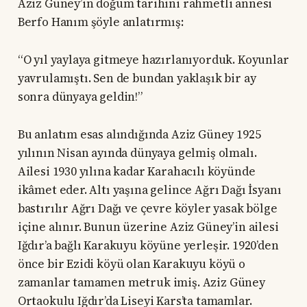
Aziz Güney’in doğum tarihini rahmetli annesi
Berfo Hanım şöyle anlatırmış:
“O yıl yaylaya gitmeye hazırlanıyorduk. Koyunlar
yavrulamıştı. Sen de bundan yaklaşık bir ay
sonra dünyaya geldin!”
Bu anlatım esas alındığında Aziz Güney 1925
yılının Nisan ayında dünyaya gelmiş olmalı.
Ailesi 1930 yılına kadar Karahacılı köyünde
ikâmet eder. Altı yaşına gelince Ağrı Dağı İsyanı
bastırılır Ağrı Dağı ve çevre köyler yasak bölge
içine alınır. Bunun üzerine Aziz Güney’in ailesi
Iğdır’a bağlı Karakuyu köyüne yerleşir. 1920’den
önce bir Ezidi köyü olan Karakuyu köyü o
zamanlar tamamen metruk imiş. Aziz Güney
Ortaokulu Iğdır’da Liseyi Kars’ta tamamlar.