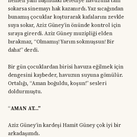
hemen yanı başındaki belediye havuzuna tam
sokarsa sinemayı hak kazanırdı. Yaz sıcağından
bunamış çocuklar koşturarak kafalarını zevkle
suya sokar, Aziz Güney’in önünde kontrol için
sıraya girerdi. Aziz Güney muzipliği elden
bırakmaz, “Olmamış! Yarım sokmuşsun! Bir
daha!” derdi.
Bir gün çocuklardan birisi havuza eğilmek için
dengesini kaybeder, havuzun suyuna gömülür.
Ortalığı, “Aman boğuldu, koşun!” sesleri
doldurmuştu.
“
AMAN AT...”
Aziz Güney’in kardeşi Hamit Güney çok iyi bir
arkadaşımdı.