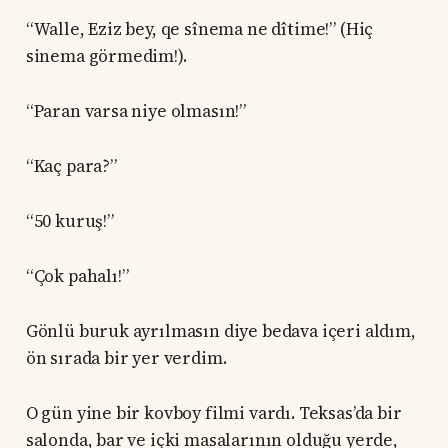
“Walle, Eziz bey, qe sînema ne dîtime!” (Hiç
sinema görmedim!).
“Paran varsa niye olmasın!”
“Kaç para?”
“50 kuruş!”
“Çok pahalı!”
Gönlü buruk ayrılmasın diye bedava içeri aldım,
ön sırada bir yer verdim.
O gün yine bir kovboy filmi vardı. Teksas’da bir
salonda, bar ve içki masalarının olduğu yerde,