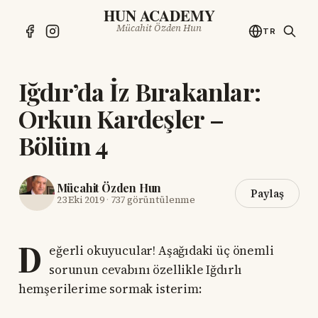
HUN ACADEMY
Mücahit Özden Hun
TR
Iğdır’da İz Bırakanlar:
Orkun Kardeşler –
Bölüm 4
Mücahit Özden Hun
Paylaş
23 Eki 2019
·
737 görüntülenme
D
eğerli okuyucular! Aşağıdaki üç önemli
sorunun cevabını özellikle Iğdırlı
hemşerilerime sormak isterim: