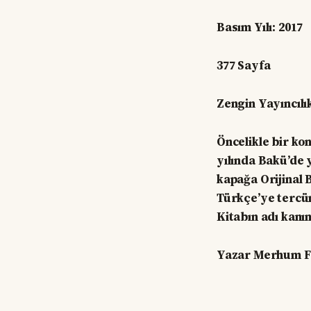
Basım Yılı: 2017
377 Sayfa
Zengin Yayıncılık
Öncelikle bir kon
yılında Bakü’de 
kapağa Orijinal B
Türkçe’ye tercüm
Kitabın adı kanı
Yazar Merhum Fe