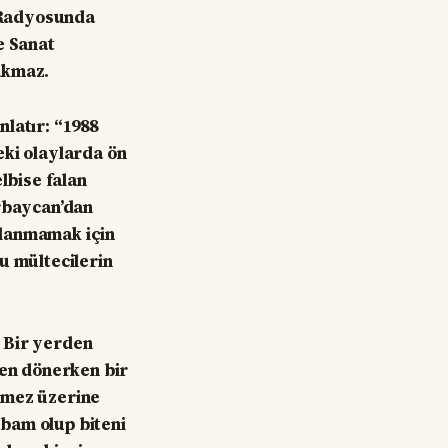
 Radyosunda
e Sanat
akmaz.
latır: “1988
eki olaylarda ön
lbise falan
erbaycan’dan
alanmamak için
u mültecilerin
 Bir yerden
den dönerken bir
rmez üzerine
bam olup biteni