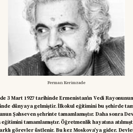
Ferman Kerimzade
e 3 Mart 1927 tarihinde Ermenistan’ın Vedi Rayonunun
nde dünyaya gelmiştir. İlkokul eğitimini bu şehirde ta
nun Şahseven şehrinte tamamlamıştır. Daha sonra De
ğitimini tamamlamıştır. Öğretmenlik hayatına atılmıştı
farklı görevler üstlenir. Bu kez Moskova’ya gider. Devl