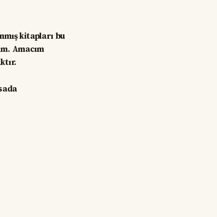
nmış kitapları bu
ğim. Amacım
ktır.
asada