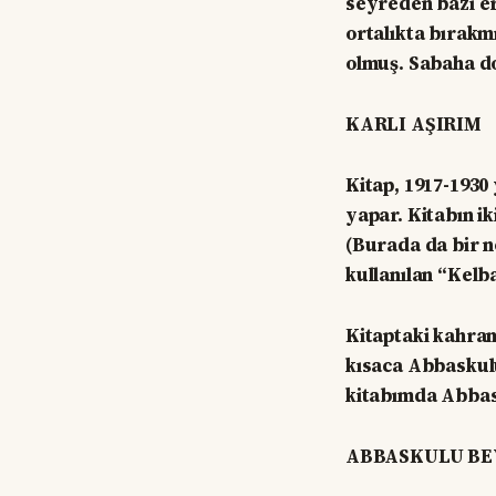
seyreden bazı er
ortalıkta bırakm
olmuş. Sabaha do
KARLI AŞIRIM
Kitap, 1917-1930
yapar. Kitabın 
(Burada da bir 
kullanılan “Kelba
Kitaptaki kahram
kısaca Abbaskulu
kitabımda Abbas
ABBASKULU BE