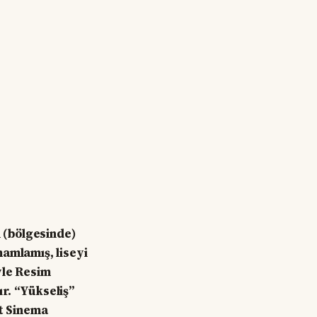
 (bölgesinde)
mamlamış, liseyi
vle Resim
r. “Yükseliş”
et Sinema