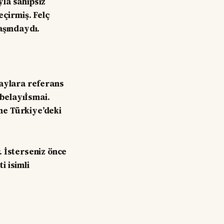
la sahipsiz
eçirmiş. Felç
aşındaydı.
laylara referans
belayıİsmai.
ne Türkiye’deki
. İsterseniz önce
i isimli