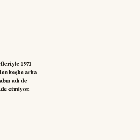
fleriyle 1971
zden keşke arka
abın adı de
fade etmiyor.