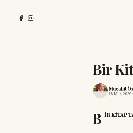
Bir Kit
Mücahit Ö
18 May 2020
B
İR KİTAP T