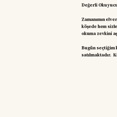
Değerli Okuyuc
Zamanımın elverd
köşede hem sizl
okuma zevkini aş
Bugün seçtiğim k
satılmaktadır. Ki