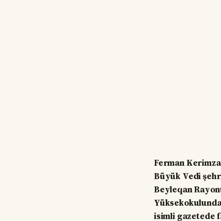
Ferman Kerimzad
Büyük Vedi şehri
Beyleqan Rayonu
Yüksekokulunda e
isimli gazetede 