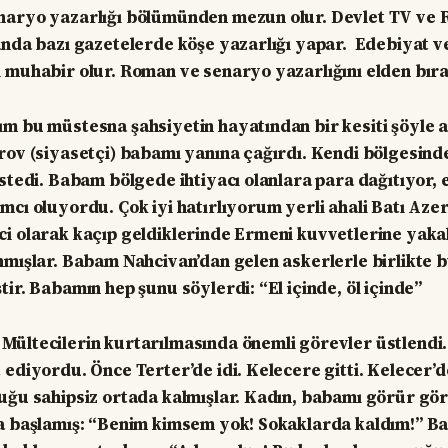
naryo yazarlığı bölümünden mezun olur. Devlet TV ve
anda bazı gazetelerde köşe yazarlığı yapar. Edebiyat v
 muhabir olur. Roman ve senaryo yazarlığını elden bır
m bu müstesna şahsiyetin hayatından bir kesiti şöyle an
rov (siyasetçi) babamı yanına çağırdı. Kendi bölgesind
stedi. Babam bölgede ihtiyacı olanlara para dağıtıyor, e
mcı oluyordu. Çok iyi hatırlıyorum yerli ahali Batı Az
ci olarak kaçıp geldiklerinde Ermeni kuvvetlerine yak
nmışlar. Babam Nahcivan’dan gelen askerlerle birlikte b
ir. Babamın hep şunu söylerdi: “El içinde, öl içinde”
ültecilerin kurtarılmasında önemli görevler üstlendi.
 ediyordu. Önce Terter’de idi. Kelecere gitti. Kelecer’
uğu sahipsiz ortada kalmışlar. Kadın, babamı görür gö
a başlamış: “Benim kimsem yok! Sokaklarda kaldım!” Ba