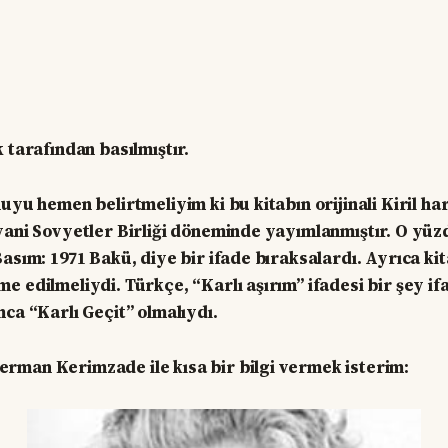
 tarafından basılmıştır.
uyu hemen belirtmeliyim ki bu kitabın orijinali Kiril har
yani Sovyetler Birliği döneminde yayımlanmıştır. O yü
asım: 1971 Bakü, diye bir ifade bıraksalardı. Ayrıca kit
e edilmeliydi. Türkçe, “Karlı aşırım” ifadesi bir şey i
mca “Karlı Geçit” olmalıydı.
rman Kerimzade ile kısa bir bilgi vermek isterim: