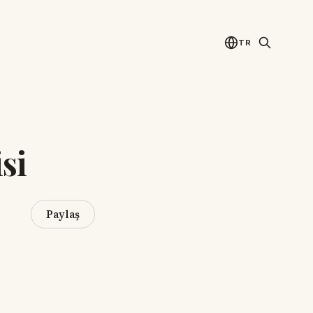
TR
si
Paylaş