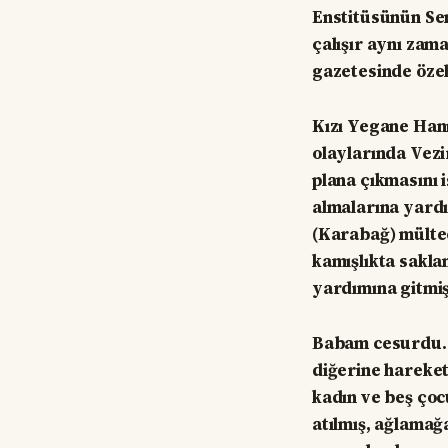
Enstitüsünün Se
çalışır aynı zam
gazetesinde özel
Kızı Yegane Hanı
olaylarında Vezi
plana çıkmasını i
almalarına yardı
(Karabağ) mülte
kamışlıkta sakla
yardımına gitmişt
Babam cesurdu. M
diğerine hareket
kadın ve beş çoc
atılmış, ağlamağ