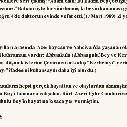
keklere sert çıkmış: “Adam olun! Bu kadını beş çocuğuy
ışsınız.” Babam öyle bir sinirlenmiş ki beyin kanaması g
ğru 4’de doktorun evinde vefat etti.(17 Mart 1989) 52 y
 yılları arasında Azerbaycan ve Nahcivan’da yaşanan o
iki kahramanı vardır: Abbaskulu (Abbasgulu)Bey ve Ker
not düşmek isterim: Çevirmen arkadaş “Kerbelayı” yeri
yı” ifadesini kullansaydı daha iyi olurdu.)
anların hepsi gerçek hayattan ve olaylardan alınmıştır
 Bey’i tanımaya çalışalım. Kürt-Azeri Iğdır Cumhuriyet
kulu Bey’in hayatına kısaca yer vermiştim.
Y