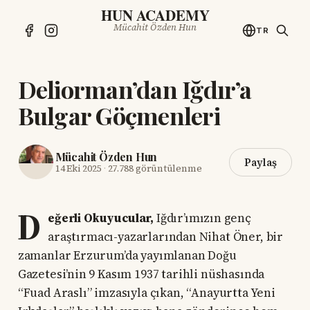
HUN ACADEMY
Mücahit Özden Hun
TR
Deliorman’dan Iğdır’a
Bulgar Göçmenleri
Mücahit Özden Hun
Paylaş
14 Eki 2025
·
27.788 görüntülenme
D
eğerli Okuyucular,
Iğdır’ımızın genç
araştırmacı-yazarlarından Nihat Öner, bir
zamanlar Erzurum’da yayımlanan Doğu
Gazetesi’nin 9 Kasım 1937 tarihli nüshasında
“Fuad Araslı” imzasıyla çıkan, “Anayurtta Yeni