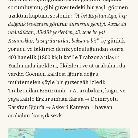
sorumluymuş gibi güvertedeki bir yaşlı göçmen,
uzaktan kaptana seslenir:
“A be! Kapitan Aga, hep
dalgalık tepelerden götürüp durursun gemiyi. Azcık da
nadaslıktan, düzlük yerlerden, sürsene be ya!
Kızancıklar, kusup dururlar, baksana bi!”
Üç günlük
yorucu ve bıktırıcı deniz yolculuğundan sonra
400 hanelik (1800 kişi) kafile Trabzon’a ulaşır.
Yanlarında inekleri, öküzleri ve at arabaları da
vardır. Göçmen kafilesi Iğdır’a doğru
muhtemelen şöyle bir güzergâh izledi:
Trabzon’dan Erzurum’a → At arabaları, kağnı ve
yaya kafile Erzurum’dan Kars’a → Demiryolu
Kars’tan Iğdır’a → Askerî Kamyon + hayvan
arabaları karışık sevk