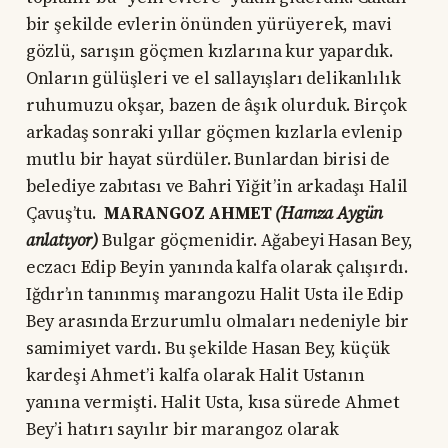
bir şekilde evlerin önünden yürüyerek, mavi
gözlü, sarışın göçmen kızlarına kur yapardık.
Onların gülüşleri ve el sallayışları delikanlılık
ruhumuzu okşar, bazen de âşık olurduk. Birçok
arkadaş sonraki yıllar göçmen kızlarla evlenip
mutlu bir hayat sürdüler. Bunlardan birisi de
belediye zabıtası ve Bahri Yiğit’in arkadaşı Halil
Çavuş’tu.
MARANGOZ AHMET
(Hamza Aygün
anlatıyor)
Bulgar göçmenidir. Ağabeyi Hasan Bey,
eczacı Edip Beyin yanında kalfa olarak çalışırdı.
Iğdır’ın tanınmış marangozu Halit Usta ile Edip
Bey arasında Erzurumlu olmaları nedeniyle bir
samimiyet vardı. Bu şekilde Hasan Bey, küçük
kardeşi Ahmet’i kalfa olarak Halit Ustanın
yanına vermişti. Halit Usta, kısa sürede Ahmet
Bey’i hatırı sayılır bir marangoz olarak