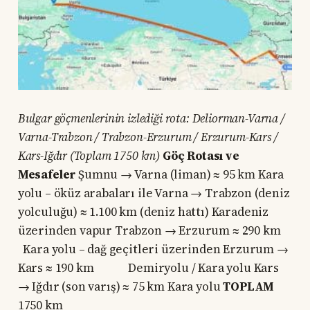
Bulgar göçmenlerinin izlediği rota: Deliorman-Varna /
Varna-Trabzon / Trabzon-Erzurum / Erzurum-Kars /
Kars-Iğdır (Toplam 1750 km)
Göç Rotası ve
Mesafeler
Şumnu → Varna (liman) ≈ 95 km Kara
yolu – öküz arabaları ile Varna → Trabzon (deniz
yolculuğu) ≈ 1.100 km (deniz hattı) Karadeniz
üzerinden vapur Trabzon → Erzurum ≈ 290 km
Kara yolu – dağ geçitleri üzerinden Erzurum →
Kars ≈ 190 km Demiryolu / Kara yolu Kars
→ Iğdır (son varış) ≈ 75 km Kara yolu
TOPLAM
1750 km