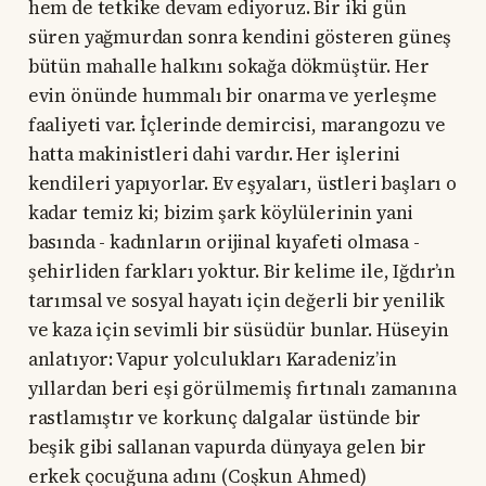
hem de tetkike devam ediyoruz. Bir iki gün
süren yağmurdan sonra kendini gösteren güneş
bütün mahalle halkını sokağa dökmüştür. Her
evin önünde hummalı bir onarma ve yerleşme
faaliyeti var. İçlerinde demircisi, marangozu ve
hatta makinistleri dahi vardır. Her işlerini
kendileri yapıyorlar. Ev eşyaları, üstleri başları o
kadar temiz ki; bizim şark köylülerinin yani
basında - kadınların orijinal kıyafeti olmasa -
şehirliden farkları yoktur. Bir kelime ile, Iğdır’ın
tarımsal ve sosyal hayatı için değerli bir yenilik
ve kaza için sevimli bir süsüdür bunlar. Hüseyin
anlatıyor: Vapur yolculukları Karadeniz’in
yıllardan beri eşi görülmemiş fırtınalı zamanına
rastlamıştır ve korkunç dalgalar üstünde bir
beşik gibi sallanan vapurda dünyaya gelen bir
erkek çocuğuna adını (Coşkun Ahmed)