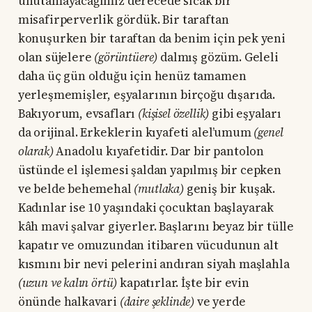
unutamayacağımız derecede sıcak bir
misafirperverlik gördük. Bir taraftan
konuşurken bir taraftan da benim için pek yeni
olan süjelere
(görüntüere)
dalmış gözüm. Geleli
daha üç gün olduğu için henüz tamamen
yerleşmemişler, eşyalarının birçoğu dışarıda.
Bakıyorum, evsafları
(kişisel özellik)
gibi eşyaları
da orijinal. Erkeklerin kıyafeti alel’umum
(genel
olarak)
Anadolu kıyafetidir. Dar bir pantolon
üstünde el işlemesi şaldan yapılmış bir cepken
ve belde behemehal
(mutlaka)
geniş bir kuşak.
Kadınlar ise 10 yaşındaki çocuktan başlayarak
kâh mavi şalvar giyerler. Başlarını beyaz bir tülle
kapatır ve omuzundan itibaren vücudunun alt
kısmını bir nevi pelerini andıran siyah maşlahla
(uzun ve kalın örtü)
kapatırlar. İşte bir evin
önünde halkavari
(daire şeklinde)
ve yerde