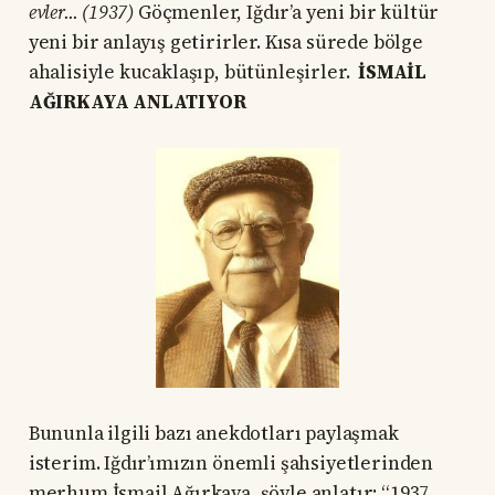
evler... (1937)
Göçmenler, Iğdır’a yeni bir kültür
yeni bir anlayış getirirler. Kısa sürede bölge
ahalisiyle kucaklaşıp, bütünleşirler.
İSMAİL
AĞIRKAYA ANLATIYOR
Bununla ilgili bazı anekdotları paylaşmak
isterim. Iğdır’ımızın önemli şahsiyetlerinden
merhum İsmail Ağırkaya, şöyle anlatır: “1937