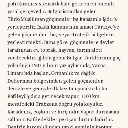
politikasını sistematik hale getiren en önemli
yasal çerçevedir. Bulgaristan’dan gelen
Türk/Müslüman göçmenler bu kapsamla Iğdır’a
yerleştirilir. İskân Kanunu’nun amacı Türkiye’ye
gelen göçmenleri boş veya stratejik bölgelere
yerleştirmekti. Buna göre, göçmenlere devlet
tarafından ev, toprak, hayvan, tarım aleti
verilecektir. Iğdır’a gelen Bulgar Türklerinin göç
yolculuğu 1937 yılının yaz aylarında, Varna
Limanı’nda başlar…Ormanlık ve dağlık
Deliorman bölgesinden gelen göçmenler,
denizle ve gemiyle ilk kez tanışmaktadırlar.
Kafileyi Iğdır’a getirecek vapur, 1100 km
mesafedeki Trabzon’a doğru yola koyulur.
Karadeniz, coşkun ve hırçındır. Vapur durmadan
sallanır. Kafiledekiler perişan durumdadırlar.
Denizin hırçınlığından sanki geminin kaptanı