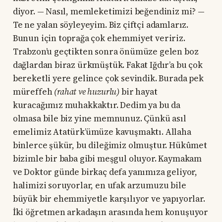
diyor. — Nasıl, memleketimizi beğendiniz mi? —
Te ne yalan söyleyeyim. Biz çiftçi adamlarız.
Bunun için toprağa çok ehemmiyet veririz.
Trabzon’u geçtikten sonra önümüze gelen boz
dağlardan biraz ürkmüştük. Fakat Iğdır’a bu çok
bereketli yere gelince çok sevindik. Burada pek
müreffeh
(rahat ve huzurlu)
bir hayat
kuracağımız muhakkaktır. Dedim ya bu da
olmasa bile biz yine memnunuz. Çünkü asıl
emelimiz Atatürk’ümüze kavuşmaktı. Allaha
binlerce şükür, bu dileğimiz olmuştur. Hükûmet
bizimle bir baba gibi meşgul oluyor. Kaymakam
ve Doktor günde birkaç defa yanımıza geliyor,
halimizi soruyorlar, en ufak arzumuzu bile
büyük bir ehemmiyetle karşılıyor ve yapıyorlar.
İki öğretmen arkadaşın arasında hem konuşuyor