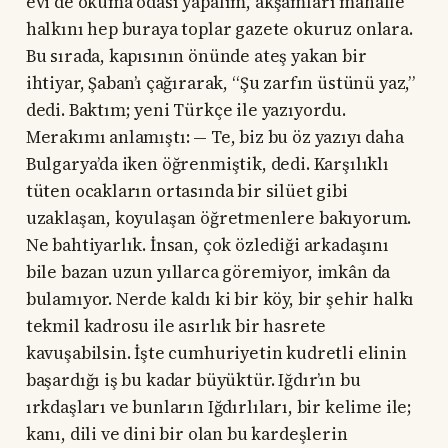
evi de okuma odası yapalım, akşamları mahalle
halkını hep buraya toplar gazete okuruz onlara.
Bu sırada, kapısının önünde ateş yakan bir
ihtiyar, Şaban’ı çağırarak, “Şu zarfın üstünü yaz,”
dedi. Baktım; yeni Türkçe ile yazıyordu.
Merakımı anlamıştı: — Te, biz bu öz yazıyı daha
Bulgarya’da iken öğrenmiştik, dedi. Karşılıklı
tüten ocakların ortasında bir silüet gibi
uzaklaşan, koyulaşan öğretmenlere bakıyorum.
Ne bahtiyarlık. İnsan, çok özlediği arkadaşını
bile bazan uzun yıllarca göremiyor, imkân da
bulamıyor. Nerde kaldı ki bir köy, bir şehir halkı
tekmil kadrosu ile asırlık bir hasrete
kavuşabilsin. İşte cumhuriyetin kudretli elinin
başardığı iş bu kadar büyüktür. Iğdır’ın bu
ırkdaşları ve bunların Iğdırlıları, bir kelime ile;
kanı, dili ve dini bir olan bu kardeşlerin