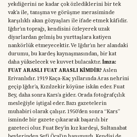
yekdiğerini ne kadar çok özlediklerini bir tek
vak’a ile, tanışma ve görüşme merasiminde
karşılıklı akan gözyaşları ile ifade etmek kâfidir.
Iğdır’ın toprağı, kendisini özleyerek uzak
diyarlardan gelmiş bu yurttaşlara katiyen
nankörlük etmeyecektir. Ve Iğdır’ın her alandaki
durumu, bu kardeş kaynaşmasından, bir kat
daha yükselecek ve kuvvet bulacaktır.
İmza:
FUAT ARASLI
FUAT ARASLI KİMDİR?
Aslen
Erivanlıdır. 1919 Kaça-Kaç yıllarında Aras nehrini
geçip Iğdır’a, Kızılzekir köyüne iskân eder. Fuat
Bey, daha sonra Kars’a gider. Orada fotoğrafçılık
mesleğiyle iştigal eder. Bazı gazetelerin
muhabiri olarak çalışır. 1950’den sonra “Kars”
isminde bir gazete çıkararak başarılı bir
gazeteci olur. Fuat Bey’in kız kardeşi, Sultanabat
beylerinden Şefi Öcal’ın hanımıydı. Kendisi de