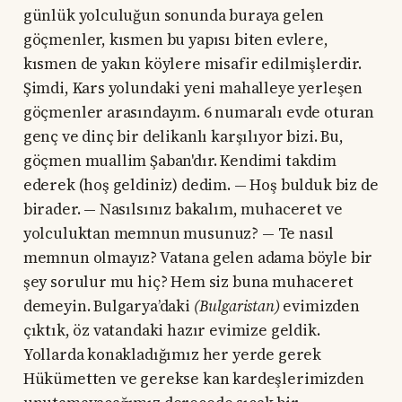
günlük yolculuğun sonunda buraya gelen
göçmenler, kısmen bu yapısı biten evlere,
kısmen de yakın köylere misafir edilmişlerdir.
Şimdi, Kars yolundaki yeni mahalleye yerleşen
göçmenler arasındayım. 6 numaralı evde oturan
genç ve dinç bir delikanlı karşılıyor bizi. Bu,
göçmen muallim Şaban'dır. Kendimi takdim
ederek (hoş geldiniz) dedim. — Hoş bulduk biz de
birader. — Nasılsınız bakalım, muhaceret ve
yolculuktan memnun musunuz? — Te nasıl
memnun olmayız? Vatana gelen adama böyle bir
şey sorulur mu hiç? Hem siz buna muhaceret
demeyin. Bulgar­ya’daki
(Bulgaristan)
evimizden
çıktık, öz vatandaki hazır evimize geldik.
Yollarda konakladığımız her yerde gerek
Hükümetten ve gerekse kan kardeşlerimizden