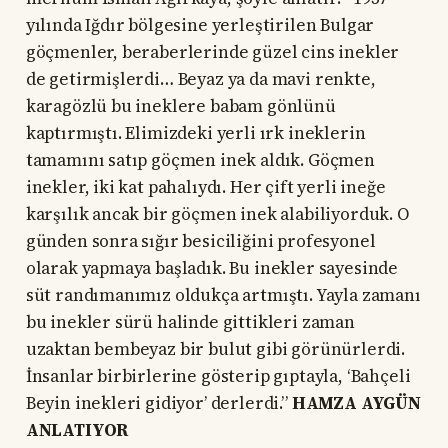
yılında Iğdır bölgesine yerleştirilen Bulgar
göçmenler, beraberlerinde güzel cins inekler
de getirmişlerdi… Beyaz ya da mavi renkte,
karagözlü bu ineklere babam gönlünü
kaptırmıştı. Elimizdeki yerli ırk ineklerin
tamamını satıp göçmen inek aldık. Göçmen
inekler, iki kat pahalıydı. Her çift yerli ineğe
karşılık ancak bir göçmen inek alabiliyorduk. O
günden sonra sığır besiciliğini profesyonel
olarak yapmaya başladık. Bu inekler sayesinde
süt randımanımız oldukça artmıştı. Yayla zamanı
bu inekler sürü halinde gittikleri zaman
uzaktan bembeyaz bir bulut gibi görünürlerdi.
İnsanlar birbirlerine gösterip gıptayla, ‘Bahçeli
Beyin inekleri gidiyor’ derlerdi.”
HAMZA AYGÜN
ANLATIYOR