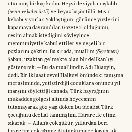
oturmuş birkaç kadın. Hepsi de siyah maşlahlı
(uzun ve kalın örtü)
ve beyaz başörtülü. Mısır
kebabı yiyorlar. Yaklaştığımı görünce yüzlerini
kapamaya davrandılar. Gazeteci olduğumu,
resim almak istediğimi söyleyince
memnuniyetle kabul ettiler ve neşeli bir
pozlarını çektim. Bu sırada, muallim
(öğretmen)
Şaban, uzaktan gelmekte olan bir delikanlıyı
göstererek: — Bu da muallimdir. Adı Hüseyin,
dedi. Bir iki saat evvel Halkevi önündeki tanışma
merasiminde, yetiştirdiği çocuklara onuncu yıl
marşını söylettiği esnada, Türk bayrağının
mukaddes gölgesi altında heyecanını
tutamayarak göz yaşı döken bu idealist Türk
çocuğunu derhal tanımıştım. Hararetle elimi
sıkarak: — Allah’a çok şükür, yıllardan beri
hasretini çektiğimiz Atatürk’ümüze kavuştuk,