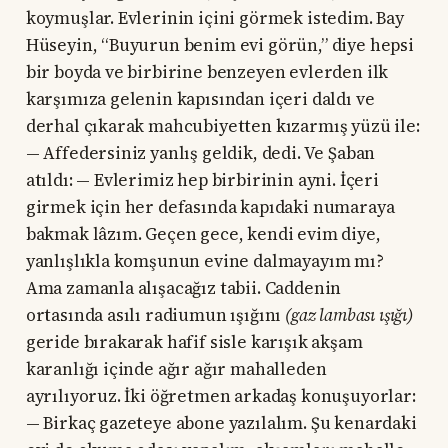
koymuşlar. Evlerinin içini görmek istedim. Bay
Hüseyin, “Buyurun benim evi görün,” diye hepsi
bir boyda ve birbirine benzeyen evlerden ilk
karşımıza gelenin kapısından içeri daldı ve
derhal çıkarak mahcubiyetten kızarmış yüzü ile:
— Affedersiniz yanlış geldik, dedi. Ve Şaban
atıldı: — Evlerimiz hep birbirinin ayni. İçeri
girmek için her defasında kapıdaki numaraya
bakmak lâzım. Geçen gece, kendi evim diye,
yanlışlıkla komşunun evine dalmayayım mı?
Ama zamanla alışacağız tabii. Caddenin
ortasında asılı radiumun ışığını
(gaz lambası ışığı)
geride bırakarak hafif sisle karışık akşam
karanlığı içinde ağır ağır mahalleden
ayrılıyoruz. İki öğretmen arkadaş konuşuyorlar:
— Birkaç gazeteye abone yazılalım. Şu kenardaki