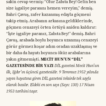
sakin cevap vermiş: “Olur Zabıta Bey! Gelin ben
size işgaliye parasını hemen vereyim,” demiş.
Bahri Çavuş, zafer kazanmış edayla göçmeni
takip etmiş. Arabanın arkasına geldiklerinde,
göçmen cenazeyi örten örtüyü aniden kaldırır:
“İşte işgaliye paranız, Zabıta Bey!” demiş. Bahri
Çavuş, arabada boylu boyunca uzanmış cenazeyi
görür görmez koşar adım oradan uzaklaşmış ve
bir daha da hayatı boyunca öküz arabalarına
yakın gitmemişti.
MECİT HUN’UN “DİL”
GAZETESİNDE BİR YAZI
DİL gazetesi Mecit Hun’un
ilk, Iğdır’ın üçüncü gazetesidir. 9 Temmuz 1952 yılında
yayın hayatına giren DİL gazetesi teksirde tek sayfa
olarak basılır. Eldeki en son sayı (Sayı: 130) 17 Nisan
1953 tarihini taşır.