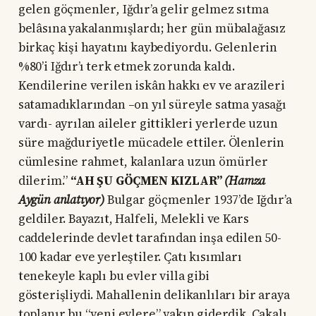
gelen göçmenler
,
Iğdır’a gelir gelmez sıtma
belâsına yakalanmışlardı; her gün mübalağasız
birkaç kişi hayatını kaybediyordu. Gelenlerin
%80’i Iğdır’ı terk etmek zorunda kaldı.
Kendilerine verilen iskân hakkı ev ve arazileri
satamadıklarından –on yıl süreyle satma yasağı
vardı- ayrılan aileler gittikleri yerlerde uzun
süre mağduriyetle mücadele ettiler. Ölenlerin
cümlesine rahmet, kalanlara uzun ömürler
dilerim.”
“AH ŞU GÖÇMEN KIZLAR”
(Hamza
Aygün anlatıyor)
Bulgar göçmenler 1937’de Iğdır’a
geldiler. Bayazıt, Halfeli, Melekli ve Kars
caddelerinde devlet tarafından inşa edilen 50-
100 kadar eve yerleştiler. Çatı kısımları
tenekeyle kaplı bu evler villa gibi
gösterişliydi. Mahallenin delikanlıları bir araya
toplanır bu “yeni evlere” yakın giderdik. Cakalı