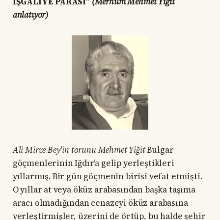
İŞGALİYE PARASI”
(Merhum Mehmet Yiğit
anlatıyor)
Ali Mirze Bey'in torunu Mehmet Yiğit
Bulgar
göçmenlerinin Iğdır’a gelip yerleştikleri
yıllarmış. Bir gün göçmenin birisi vefat etmişti.
O yıllar at veya öküz arabasından başka taşıma
aracı olmadığından cenazeyi öküz arabasına
yerleştirmişler, üzerini de örtüp, bu halde şehir