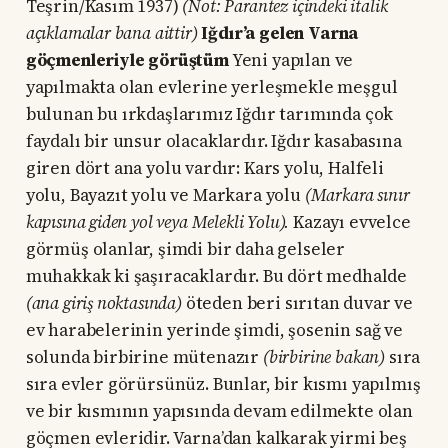
Teşrin/Kasım 1937)
(Not: Parantez içindeki italik
açıklamalar bana aittir)
Iğdır’a gelen Varna
göçmenleriyle görüştüm
Yeni yapılan ve
yapılmakta olan evlerine yerleşmekle meşgul
bulunan bu ırkdaşlarımız Iğdır tarımında çok
faydalı bir unsur olacaklardır. Iğdır kasabasına
giren dört ana yolu vardır: Kars yolu, Halfeli
yolu, Bayazıt yolu ve Markara yolu
(Markara sınır
kapısına giden yol veya Melekli Yolu).
Kazayı evvelce
görmüş olanlar, şimdi bir daha gelseler
muhakkak ki şaşıracaklardır. Bu dört medhalde
(ana giriş noktasında)
öteden beri sırıtan duvar ve
ev harabelerinin yerinde şimdi, şosenin sağ ve
solunda birbirine mütenazır
(birbirine bakan)
sıra
sıra evler görürsünüz. Bunlar, bir kısmı yapılmış
ve bir kısmının yapısında devam edilmekte olan
göçmen evleridir. Varna’dan kalkarak yirmi beş