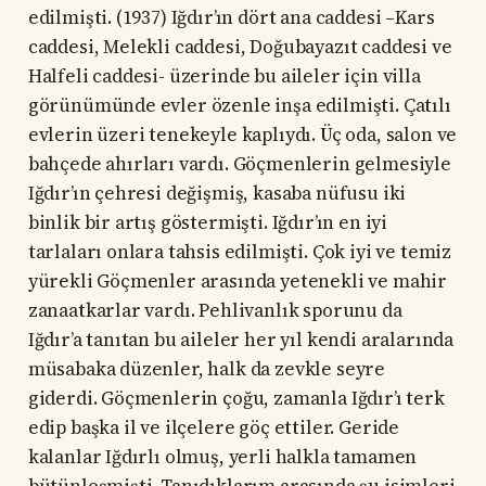
edilmişti. (1937) Iğdır’ın dört ana caddesi –Kars
caddesi, Melekli caddesi, Doğubayazıt caddesi ve
Halfeli caddesi- üzerinde bu aileler için villa
görünümünde evler özenle inşa edilmişti. Çatılı
evlerin üzeri tenekeyle kaplıydı. Üç oda, salon ve
bahçede ahırları vardı. Göçmenlerin gelmesiyle
Iğdır’ın çehresi değişmiş, kasaba nüfusu iki
binlik bir artış göstermişti. Iğdır’ın en iyi
tarlaları onlara tahsis edilmişti. Çok iyi ve temiz
yürekli Göçmenler arasında yetenekli ve mahir
zanaatkarlar vardı. Pehlivanlık sporunu da
Iğdır’a tanıtan bu aileler her yıl kendi aralarında
müsabaka düzenler, halk da zevkle seyre
giderdi. Göçmenlerin çoğu, zamanla Iğdır’ı terk
edip başka il ve ilçelere göç ettiler. Geride
kalanlar Iğdırlı olmuş, yerli halkla tamamen
bütünleşmişti. Tanıdıklarım arasında şu isimleri