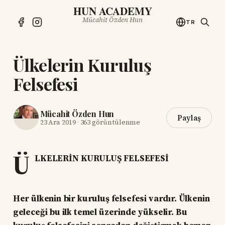
HUN ACADEMY
Mücahit Özden Hun
TR
Ülkelerin Kuruluş
Felsefesi
Mücahit Özden Hun
Paylaş
23 Ara 2019
·
363 görüntülenme
Ü
LKELERİN KURULUŞ FELSEFESİ
Her ülkenin bir kuruluş felsefesi vardır. Ülkenin
geleceği bu ilk temel üzerinde yükselir. Bu