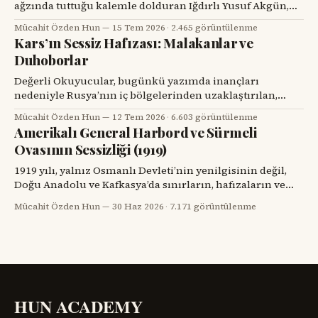
üniversite yöneticisi
ağzında tuttuğu kalemle dolduran Iğdırlı Yusuf Akgün,
bugün aynı kalemle Türkiye’nin millî muharip uçağı
Mücahit Özden Hun
15 Tem 2026
·
2.465 görüntülenme
KAAN’ı çiziyor. Çocuk yuvalarından dünya spor
Kars’ın Sessiz Hafızası: Malakanlar ve
sahnelerine, resim atölyelerinden TUSAŞ hangarlarına
Duhoborlar
uzanan bu yol, yalnızca bir başarı hikâyesi değil; insanın
kendi kaderine karşı verdiği büyük mücadelenin adıdır.
Değerli Okuyucular, bugünkü yazımda inançları
nedeniyle Rusya’nın iç bölgelerinden uzaklaştırılan,
Kars’ta köyler kurup toprağa kök salan ve tarihin başka
Mücahit Özden Hun
12 Tem 2026
·
6.603 görüntülenme
bir döneminde yeniden göç yollarına düşen iki
Amerikalı General Harbord ve Sürmeli
topluluğun hikâyesini dikkatinize sunacağım. Kars’ın
Ovasının Sessizliği (1919)
eski köylerinde kalın taş duvarlı bir eve, ahşap bir
verandaya, artık dönmeyen bir su değirmenine veya
1919 yılı, yalnız Osmanlı Devleti’nin yenilgisinin değil,
Doğu Anadolu ve Kafkasya’da sınırların, hafızaların ve
komşulukların parçalandığı bir yıldı. Savaş bitmiş
Mücahit Özden Hun
30 Haz 2026
·
7.171 görüntülenme
görünüyordu; fakat savaşın geride bıraktığı öfke, açlık,
göç, intikam ve güvensizlik henüz bitmemişti. Paris Barış
Konferansı’nın salonlarında çizilmeye çalışılan haritalar,
sahadaki insan gerçeğini anlamakta zorlanıyordu.
Ermenistan meselesi,
HUN ACADEMY