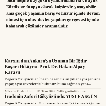
bütünleşme duygusu uyandırmalıdırlar. Büyük
Kürdistan ütopya olarak kalplerde yaşayabilir
ama geçek yaşamın barış ve huzur içinde devam
etmesi için ulus-devlet yapıları çerçevesi içinde
kalınarak çözümler aranmalıdır.
Karxın’dan Ankara’ya Uzanan Bir Iğdır
Başarı Hikâyesi: Prof. Dr. Hakan Alpay
Karasu
Değerli Okuyucular, İnsan bazen uzun yıllar aynı şehirde
yaşar, aynı çevrelerde bulunur; buna rağmen yanı
başındaki değerli bir hemşehrisini tanımak için bir
Mücahit Özden Hun
31 Tem 2026
·
9.402 görüntülenme
tesadüfü beklemek zorunda kalır. Prof. Dr. Hakan Alpay
İradenin Zaferi Gökyüzünde: YUSUF AKGÜN
Karasu’yla tanışmam da böyle oldu. Onu ilk gördüğümde,
karşımdaki kişinin başarılı bir diş hekimi, bilim insanı ve
Değerli Okuyucular, Bir zamanlar sınıftaki sınav kâğıdını