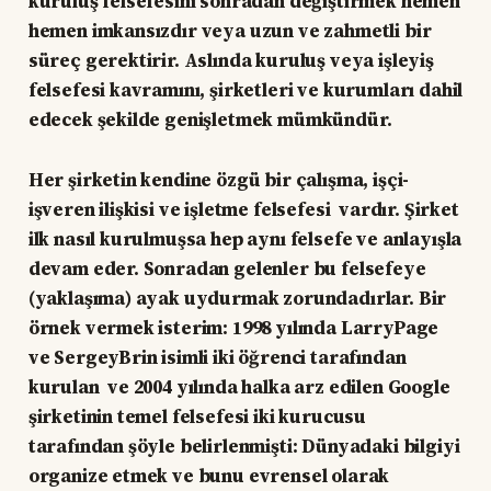
kuruluş felsefesini sonradan değiştirmek hemen
hemen imkansızdır veya uzun ve zahmetli bir
süreç gerektirir. Aslında kuruluş veya işleyiş
felsefesi kavramını, şirketleri ve kurumları dahil
edecek şekilde genişletmek mümkündür.
Her şirketin kendine özgü bir çalışma, işçi-
işveren ilişkisi ve işletme felsefesi vardır. Şirket
ilk nasıl kurulmuşsa hep aynı felsefe ve anlayışla
devam eder. Sonradan gelenler bu felsefeye
(yaklaşıma) ayak uydurmak zorundadırlar. Bir
örnek vermek isterim: 1998 yılında LarryPage
ve SergeyBrin isimli iki öğrenci tarafından
kurulan ve 2004 yılında halka arz edilen Google
şirketinin temel felsefesi iki kurucusu
tarafından şöyle belirlenmişti: Dünyadaki bilgiyi
organize etmek ve bunu evrensel olarak