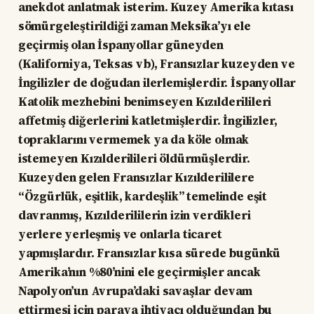
anekdot anlatmak isterim. Kuzey Amerika kıtası
sömürgeleştirildiği zaman Meksika’yı ele
geçirmiş olan İspanyollar güneyden
(Kaliforniya, Teksas vb), Fransızlar kuzeyden ve
İngilizler de doğudan ilerlemişlerdir. İspanyollar
Katolik mezhebini benimseyen Kızılderilileri
affetmiş diğerlerini katletmişlerdir. İngilizler,
topraklarını vermemek ya da köle olmak
istemeyen Kızılderilileri öldürmüşlerdir.
Kuzeyden gelen Fransızlar Kızılderililere
“Özgürlük, eşitlik, kardeşlik” temelinde eşit
davranmış, Kızılderililerin izin verdikleri
yerlere yerleşmiş ve onlarla ticaret
yapmışlardır. Fransızlar kısa sürede bugünkü
Amerika’nın %80’nini ele geçirmişler ancak
Napolyon’un Avrupa’daki savaşlar devam
ettirmesi için paraya ihtiyacı olduğundan bu