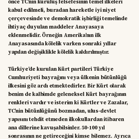
önce TC’nin kuruluş felsefesinin temel ilkeleri
kabul edilmeli, buradan hareketle iyi niyet
çerçevesinde ve demokratik işbirliği temelinde
ihtiyaç duyulan maddeler Anayasaya
eklenmelidir. Örneğin Amerika’nın ilk
Anayasasında kölelik varken sonraki yıllar
yapılan değişiklikle kölelik kaldırılmıştır.
Türkiye’de kurulan Kürt partileri Türkiye
Cumhuriyeti bayrağını veya ülkenin bütünlüğü
ilkesini göz ardı etmektedirler. Bir Kürt olarak
benim de kalbimde geleneksel Kürt bayrağının
renkleri vardır ve isterim ki Kürtler ve Zazalar,
TC’nin bütünlüğünü bozmadan, ulus-devlet
yapısını tehdit etmeden ilkokullardan itibaren
ana dillerine kavuşabilsinler. 50-100 yıl
sonrasının ne getireceğini kimse bilemez. Ayrıca