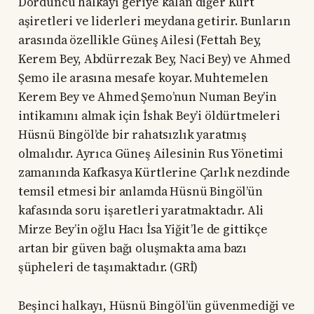
Dördüncü halkayı geriye kalan diğer Kürt
aşiretleri ve liderleri meydana getirir. Bunların
arasında özellikle Güneş Ailesi (Fettah Bey,
Kerem Bey, Abdürrezak Bey, Naci Bey) ve Ahmed
Şemo ile arasına mesafe koyar. Muhtemelen
Kerem Bey ve Ahmed Şemo’nun Numan Bey’in
intikamını almak için İshak Bey’i öldürtmeleri
Hüsnü Bingöl’de bir rahatsızlık yaratmış
olmalıdır. Ayrıca Güneş Ailesinin Rus Yönetimi
zamanında Kafkasya Kürtlerine Çarlık nezdinde
temsil etmesi bir anlamda Hüsnü Bingöl’ün
kafasında soru işaretleri yaratmaktadır. Ali
Mirze Bey’in oğlu Hacı İsa Yiğit’le de gittikçe
artan bir güven bağı oluşmakta ama bazı
şüpheleri de taşımaktadır. (GRİ)
Beşinci halkayı, Hüsnü Bingöl’ün güvenmediği ve