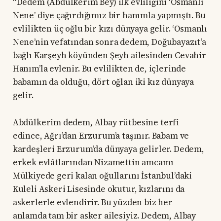
“Dedem (Abdülkerim Bey) ilk evliliğini ‘Osmanlı
Nene’ diye çağırdığımız bir hanımla yapmıştı. Bu
evlilikten üç oğlu bir kızı dünyaya gelir. ‘Osmanlı
Nene’nin vefatından sonra dedem, Doğubayazıt’a
bağlı Karşeyh köyünden Şeyh ailesinden Cevahir
Hanım’la evlenir. Bu evlilikten de, içlerinde
babamın da olduğu, dört oğlan iki kız dünyaya
gelir.
Abdülkerim dedem, Albay rütbesine terfi
edince, Ağrı’dan Erzurum’a taşınır. Babam ve
kardeşleri Erzurum’da dünyaya gelirler. Dedem,
erkek evlâtlarından Nizamettin amcamı
Mülkiyede geri kalan oğullarını İstanbul’daki
Kuleli Askeri Lisesinde okutur, kızlarını da
askerlerle evlendirir. Bu yüzden biz her
anlamda tam bir asker ailesiyiz. Dedem, Albay