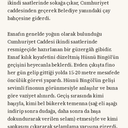
ikindi saatlerinde sokağa çıkar, Cumhuriyet
caddesinden geçerek Belediye yanındaki çay
bahçesine giderdi.
Esnafın genelde yoğun olarak bulunduğu
Cumhuriyet Caddesi ikindi saatlerinde
resmigeçide hazırlanan bir güzergâh gibidir.
Esnaf kılık kıyafetini düzeltmiş Hüsnü Bingöl’ün
geçişini heyecanla beklerdi. Evden çıkışta fino
her gün gelip gittiği yolda 15-20 metre mesafede
öncülük görevi yapardı. Hüsnü Bingöl’ün gelişi
sevimli finonun görünmesiyle anlaşılır ve buna
göre vaziyet alınırdı. Geçiş sırasında kimi
başıyla, kimi bel bükerek temenna (sağ eli aşağı
indirip sonra dudağa, daha sonra da başa
dokundurarak verilen selam) etmesiyle ve kimi
şapkasını çıkararak selamlama yarışına girerdi.