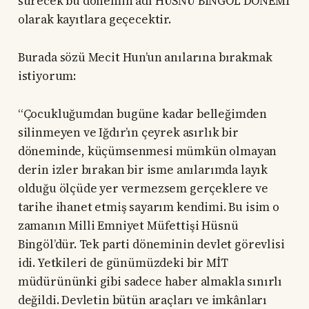
sürecek bu dönemin adı HÜSNÜ BİNGÖL DÖNEMİ
olarak kayıtlara geçecektir.
Burada sözü Mecit Hun’un anılarına bırakmak
istiyorum:
“Çocukluğumdan bugüne kadar belleğimden
silinmeyen ve Iğdır’ın çeyrek asırlık bir
döneminde, küçümsenmesi mümkün olmayan
derin izler bırakan bir isme anılarımda layık
olduğu ölçüde yer vermezsem gerçeklere ve
tarihe ihanet etmiş sayarım kendimi. Bu isim o
zamanın Milli Emniyet Müfettişi Hüsnü
Bingöl’dür. Tek parti döneminin devlet görevlisi
idi. Yetkileri de günümüzdeki bir MİT
müdürününki gibi sadece haber almakla sınırlı
değildi. Devletin bütün araçları ve imkânları