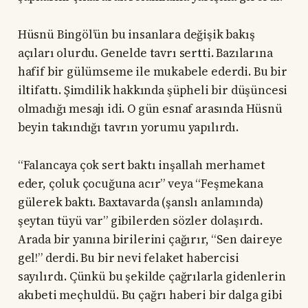
Hüsnü Bingöl’ün bu insanlara değişik bakış
açıları olurdu. Genelde tavrı sertti. Bazılarına
hafif bir gülümseme ile mukabele ederdi. Bu bir
iltifattı. Şimdilik hakkında şüpheli bir düşüncesi
olmadığı mesajı idi. O gün esnaf arasında Hüsnü
beyin takındığı tavrın yorumu yapılırdı.
“Falancaya çok sert baktı inşallah merhamet
eder, çoluk çocuğuna acır” veya “Feşmekana
gülerek baktı. Baxtavarda (şanslı anlamında)
şeytan tüyü var” gibilerden sözler dolaşırdı.
Arada bir yanına birilerini çağırır, “Sen daireye
gel!” derdi. Bu bir nevi felaket habercisi
sayılırdı. Çünkü bu şekilde çağrılarla gidenlerin
akıbeti meçhuldü. Bu çağrı haberi bir dalga gibi