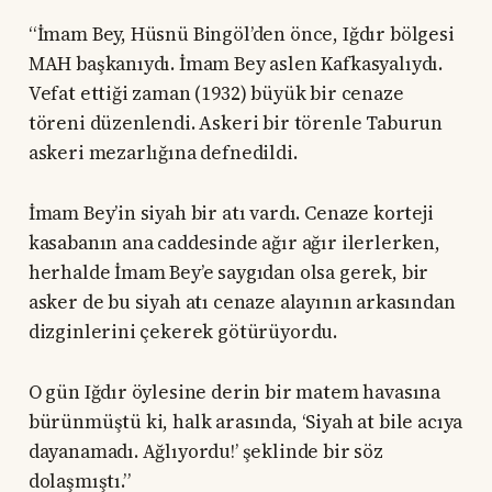
“İmam Bey, Hüsnü Bingöl’den önce, Iğdır bölgesi
MAH başkanıydı. İmam Bey aslen Kafkasyalıydı.
Vefat ettiği zaman (1932) büyük bir cenaze
töreni düzenlendi. Askeri bir törenle Taburun
askeri mezarlığına defnedildi.
İmam Bey’in siyah bir atı vardı. Cenaze korteji
kasabanın ana caddesinde ağır ağır ilerlerken,
herhalde İmam Bey’e saygıdan olsa gerek, bir
asker de bu siyah atı cenaze alayının arkasından
dizginlerini çekerek götürüyordu.
O gün Iğdır öylesine derin bir matem havasına
bürünmüştü ki, halk arasında, ‘Siyah at bile acıya
dayanamadı. Ağlıyordu!’ şeklinde bir söz
dolaşmıştı.”