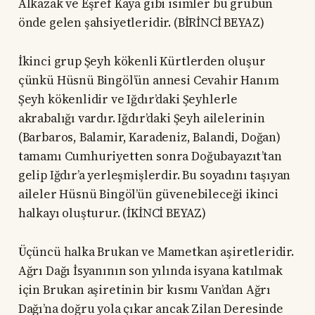
Alkazak ve Eşref Kaya gibi isimler bu grubun
önde gelen şahsiyetleridir. (BİRİNCİ BEYAZ)
İkinci grup Şeyh kökenli Kürtlerden oluşur
çünkü Hüsnü Bingöl’ün annesi Cevahir Hanım
Şeyh kökenlidir ve Iğdır’daki Şeyhlerle
akrabalığı vardır. Iğdır’daki Şeyh ailelerinin
(Barbaros, Balamir, Karadeniz, Balandi, Doğan)
tamamı Cumhuriyetten sonra Doğubayazıt’tan
gelip Iğdır’a yerleşmişlerdir. Bu soyadını taşıyan
aileler Hüsnü Bingöl’ün güvenebileceği ikinci
halkayı oluşturur. (İKİNCİ BEYAZ)
Üçüncü halka Brukan ve Mametkan aşiretleridir.
Ağrı Dağı İsyanının son yılında isyana katılmak
için Brukan aşiretinin bir kısmı Van’dan Ağrı
Dağı’na doğru yola çıkar ancak Zilan Deresinde