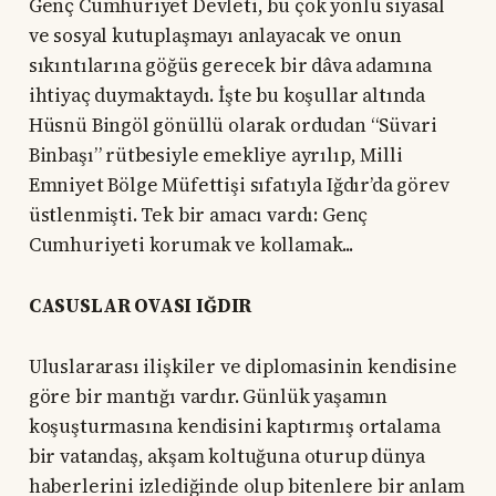
Genç Cumhuriyet Devleti, bu çok yönlü siyasal
ve sosyal kutuplaşmayı anlayacak ve onun
sıkıntılarına göğüs gerecek bir dâva adamına
ihtiyaç duymaktaydı. İşte bu koşullar altında
Hüsnü Bingöl gönüllü olarak ordudan “Süvari
Binbaşı” rütbesiyle emekliye ayrılıp, Milli
Emniyet Bölge Müfettişi sıfatıyla Iğdır’da görev
üstlenmişti. Tek bir amacı vardı: Genç
Cumhuriyeti korumak ve kollamak...
CASUSLAR OVASI IĞDIR
Uluslararası ilişkiler ve diplomasinin kendisine
göre bir mantığı vardır. Günlük yaşamın
koşuşturmasına kendisini kaptırmış ortalama
bir vatandaş, akşam koltuğuna oturup dünya
haberlerini izlediğinde olup bitenlere bir anlam