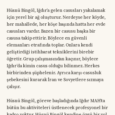
Hüsnü Bingöl, Iğdır’a gelen casusları yakalamak
için yerel bir ağ oluşturur. Nerdeyse her köyde,
her mahallede, her köşe başında hatta her evde
casusları vardır. Bazen bir casusu başka bir
casusa takip ettirir. Böylece en güvenli
elemanları etrafında toplar. Onlara kendi
geliştirdiği istihbarat tekniklerini birebir
öğretir. Grup çalışmasından kaçınır, böylece
Iğdır’da kimin casus olduğu bilinmez. Herkes
birbirinden şüphelenir. Ayrıca karşı-casusluk
şebekesini kurarak İran ve Sovyetlere sızmaya
çalışır.
Hüsnü Bingöl, göreve başladığında Iğdır MAH’ta
bütün bu aktiviteleri üstlenecek profesyonel bir
kadro yoktur. Hüsnü Bingöl kendine özgü bir yol