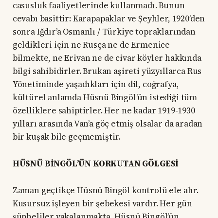
casusluk faaliyetlerinde kullanmadı. Bunun
cevabı basittir: Karapapaklar ve Şeyhler, 1920’den
sonra Iğdır’a Osmanlı / Türkiye topraklarından
geldikleri için ne Rusça ne de Ermenice
bilmekte, ne Erivan ne de civar köyler hakkında
bilgi sahibidirler. Brukan aşireti yüzyıllarca Rus
Yönetiminde yaşadıkları için dil, coğrafya,
kültürel anlamda Hüsnü Bingöl’ün istediği tüm
özelliklere sahiptirler. Her ne kadar 1919-1930
yılları arasında Van’a göç etmiş olsalar da aradan
bir kuşak bile geçmemiştir.
HÜSNÜ BİNGÖL’ÜN KORKUTAN GÖLGESİ
Zaman geçtikçe Hüsnü Bingöl kontrolü ele alır.
Kusursuz işleyen bir şebekesi vardır. Her gün
şüpheliler yakalanmakta, Hüsnü Bingöl’ün