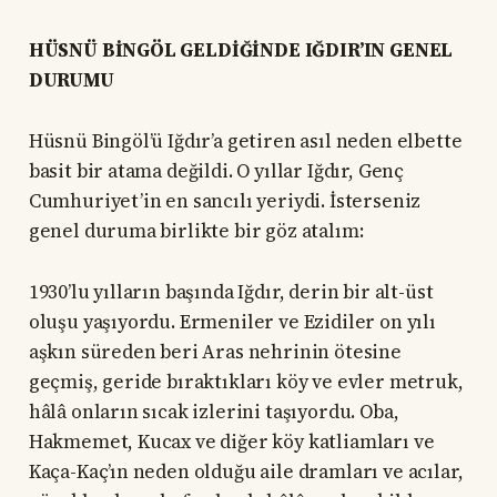
HÜSNÜ BİNGÖL GELDİĞİNDE IĞDIR’IN GENEL
DURUMU
Hüsnü Bingöl’ü Iğdır’a getiren asıl neden elbette
basit bir atama değildi. O yıllar Iğdır, Genç
Cumhuriyet’in en sancılı yeriydi. İsterseniz
genel duruma birlikte bir göz atalım:
1930’lu yılların başında Iğdır, derin bir alt-üst
oluşu yaşıyordu. Ermeniler ve Ezidiler on yılı
aşkın süreden beri Aras nehrinin ötesine
geçmiş, geride bıraktıkları köy ve evler metruk,
hâlâ onların sıcak izlerini taşıyordu. Oba,
Hakmemet, Kucax ve diğer köy katliamları ve
Kaça-Kaç’ın neden olduğu aile dramları ve acılar,