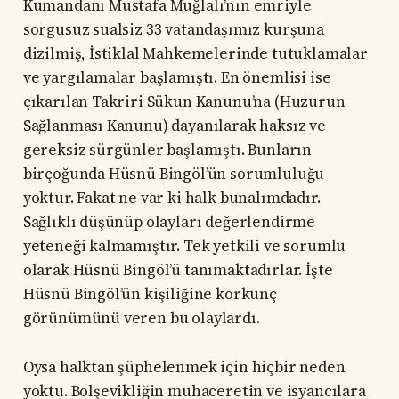
Kumandanı Mustafa Muğlalı’nın emriyle
sorgusuz sualsiz 33 vatandaşımız kurşuna
dizilmiş, İstiklal Mahkemelerinde tutuklamalar
ve yargılamalar başlamıştı. En önemlisi ise
çıkarılan Takriri Sükun Kanunu’na (Huzurun
Sağlanması Kanunu) dayanılarak haksız ve
gereksiz sürgünler başlamıştı. Bunların
birçoğunda Hüsnü Bingöl’ün sorumluluğu
yoktur. Fakat ne var ki halk bunalımdadır.
Sağlıklı düşünüp olayları değerlendirme
yeteneği kalmamıştır. Tek yetkili ve sorumlu
olarak Hüsnü Bingöl’ü tanımaktadırlar. İşte
Hüsnü Bingöl’ün kişiliğine korkunç
görünümünü veren bu olaylardı.
Oysa halktan şüphelenmek için hiçbir neden
yoktu. Bolşevikliğin muhaceretin ve isyancılara