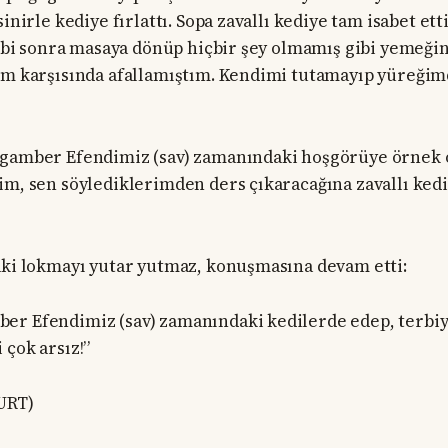
sinirle kediye fırlattı. Sopa zavallı kediye tam isabet ett
ahibi sonra masaya dönüp hiçbir şey olmamış gibi yemeğ
rum karşısında afallamıştım. Kendimi tutamayıp yüreği
ygamber Efendimiz (sav) zamanındaki hoşgörüye örnek o
im, sen söylediklerimden ders çıkaracağına zavallı ked
aki lokmayı yutar yutmaz, konuşmasına devam etti:
r Efendimiz (sav) zamanındaki kedilerde edep, terbiye
 çok arsız!”
URT)