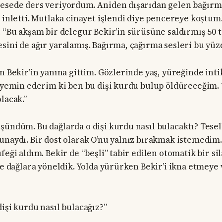
resede ders veriyordum. Aniden dışarıdan gelen bağırm
ü inletti. Mutlaka cinayet işlendi diye pencereye koştum
: “Bu akşam bir delegur Bekir’in sürüsüne saldırmış 50 
sini de ağır yaralamış. Bağırma, çağırma sesleri bu yüz
in Bekir’in yanına gittim. Gözlerinde yaş, yüreğinde in
a yemin ederim ki ben bu dişi kurdu bulup öldüreceğim.
lacak.”
şündüm. Bu dağlarda o dişi kurdu nasıl bulacaktı? Tese
unaydı. Bir dost olarak O’nu yalnız bırakmak istemedim
feği aldım. Bekir de “beşli” tabir edilen otomatik bir s
kte dağlara yöneldik. Yolda yürürken Bekir’i ikna etmey
işi kurdu nasıl bulacağız?”