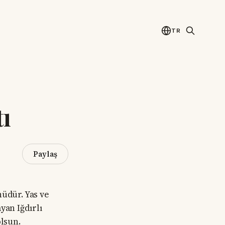
TR
ı
Paylaş
üdür. Yas ve
yan Iğdırlı
lsun.