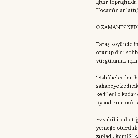
Iğdır toprağında
Hocam’ın anlattı
O ZAMANIN KED
Taraş köyünde im
oturup dini sohb
vurgulamak için 
“Sahâbelerden bi
sahabeye kedicik
kedileri o kadar
uyandırmamak içi
Ev sahibi anlattı
yemeğe oturduk. 
zıpladı, kemiği k