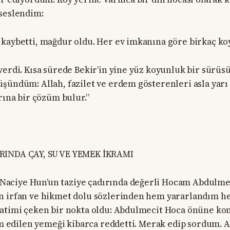
seslendim:
kaybetti, mağdur oldu. Her ev imkanına göre birkaç ko
verdi. Kısa sürede Bekir’in yine yüz koyunluk bir sürüsü
şündüm: Allah, fazilet ve erdem gösterenleri asla yarı
rına bir çözüm bulur.”
RINDA ÇAY, SU VE YEMEK İKRAMI
ciye Hun’un taziye çadırında değerli Hocam Abdulmeci
n irfan ve hikmet dolu sözlerinden hem yararlandım h
katimi çeken bir nokta oldu: Abdulmecit Hoca önüne ko
ram edilen yemeği kibarca reddetti. Merak edip sordum. A