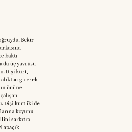
oğruydu. Bekir
 arkasına
e baktı.
da da üç yavrusu
. Dişi kurt,
ralıktan girerek
ının önüne
 çalışan
 Dişi kurt iki de
ularına koyunu
lini sarkıtıp
i apaçık