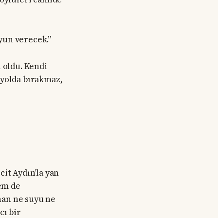
yun verecek.”
 oldu. Kendi
 yolda bırakmaz,
t Aydın’la yan
em de
nan ne suyu ne
cı bir