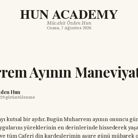
HUN ACADEMY
Mücahit Özden Hun
Cuma, 7 Ağustos 2026
rem Ayının Maneviyat
zden Hun
329 görüntülenme
yı kutsal bir aydır. Bugün Muharrem ayının onuncu gün
gularını yüreklerinin en derinlerinde hissederek yaşa
ve tüm Caferi din kardeşlerimin aşure günü mübarek o