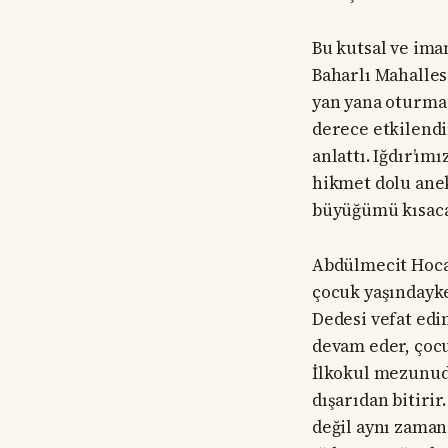
Bu kutsal ve im
Baharlı Mahalles
yan yana oturma
derece etkilendi
anlattı. Iğdır’ı
hikmet dolu ane
büyüğümü kısaca 
Abdülmecit Hocam
çocuk yaşındayke
Dedesi vefat edi
devam eder, çocu
İlkokul mezunudur
dışarıdan bitirir
değil aynı zaman