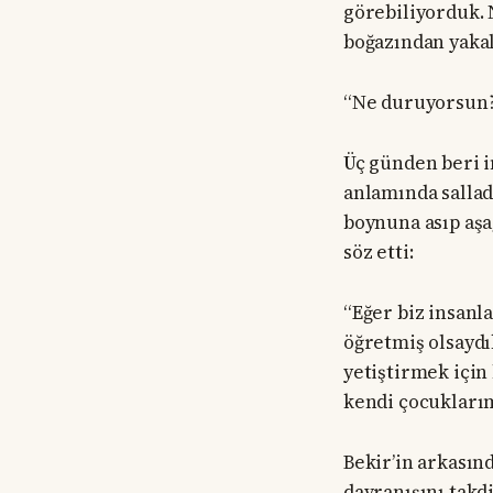
görebiliyorduk. 
boğazından yakal
“Ne duruyorsun? 
Üç günden beri 
anlamında sallad
boynuna asıp aşa
söz etti:
“Eğer biz insanl
öğretmiş olsaydı
yetiştirmek için 
kendi çocuklarım
Bekir’in arkasın
davranışını takd