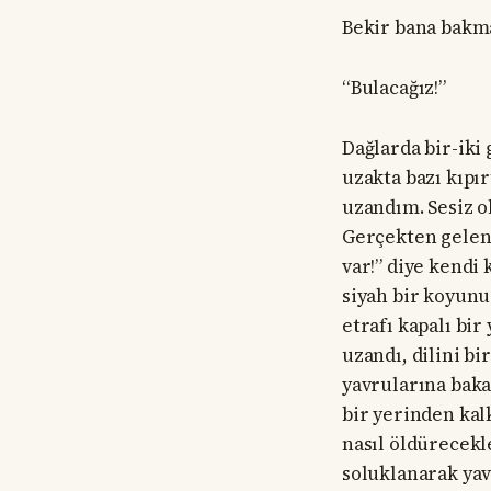
Bekir bana bakmad
“Bulacağız!”
Dağlarda bir-iki
uzakta bazı kıpı
uzandım. Sesiz ol
Gerçekten gelen 
var!” diye kendi 
siyah bir koyunu 
etrafı kapalı bir
uzandı, dilini b
yavrularına baka
bir yerinden kal
nasıl öldürecekl
soluklanarak yav