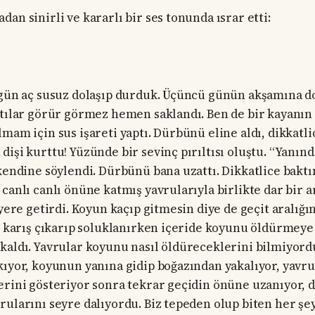
an sinirli ve kararlı bir ses tonunda ısrar etti:
 gün aç susuz dolaşıp durduk. Üçüncü günün akşamına d
rtılar görür görmez hemen saklandı. Ben de bir kayanın
mam için sus işareti yaptı. Dürbünü eline aldı, dikkatlic
dişi kurttu! Yüzünde bir sevinç pırıltısı oluştu. “Yanın
kendine söylendi. Dürbünü bana uzattı. Dikkatlice baktım
canlı canlı önüne katmış yavrularıyla birlikte dar bir a
 yere getirdi. Koyun kaçıp gitmesin diye de geçit aralığ
ir karış çıkarıp soluklanırken içeride koyunu öldürmeye
kaldı. Yavrular koyunu nasıl öldüreceklerini bilmiyordu.
kıyor, koyunun yanına gidip boğazından yakalıyor, yavr
erini gösteriyor sonra tekrar geçidin önüne uzanıyor, di
rularını seyre dalıyordu. Biz tepeden olup biten her şey