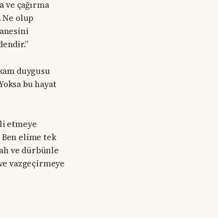
a ve çağırma
. Ne olup
tanesini
dendir.”
tikam duygusu
 Yoksa bu hayat
lli etmeye
. Ben elime tek
ilah ve dürbünle
e ve vazgeçirmeye