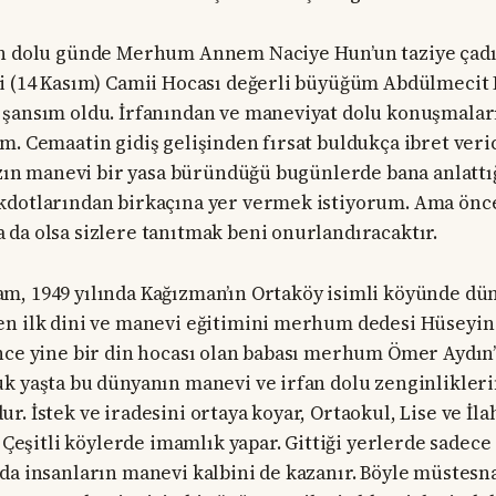
an dolu günde Merhum Annem Naciye Hun’un taziye çadı
i (14 Kasım) Camii Hocası değerli büyüğüm Abdülmecit
 şansım oldu. İrfanından ve maneviyat dolu konuşmalar
m. Cemaatin gidiş gelişinden fırsat buldukça ibret veri
mızın manevi bir yasa büründüğü bugünlerde bana anlattığ
kdotlarından birkaçına yer vermek istiyorum. Ama önce
da olsa sizlere tanıtmak beni onurlandıracaktır.
, 1949 yılında Kağızman’ın Ortaköy isimli köyünde dün
n ilk dini ve manevi eğitimini merhum dedesi Hüseyin A
nce yine bir din hocası olan babası merhum Ömer Aydın
k yaşta bu dünyanın manevi ve irfan dolu zenginlikleri
. İstek ve iradesini ortaya koyar, Ortaokul, Lise ve İla
. Çeşitli köylerde imamlık yapar. Gittiği yerlerde sadec
da insanların manevi kalbini de kazanır. Böyle müstesn