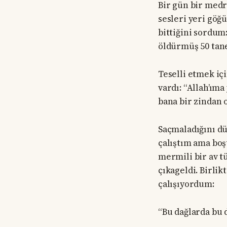
Bir gün bir med
sesleri yeri göğ
bittiğini sordum
öldürmüş 50 tane
Teselli etmek iç
vardı: “Allah’ım
bana bir zindan o
Saçmaladığını dü
çalıştım ama boş
mermili bir av tü
çıkageldi. Birli
çalışıyordum:
“Bu dağlarda bu d