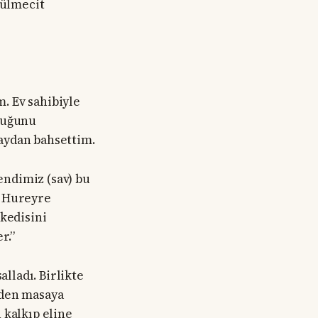
dülmecit
. Ev sahibiyle
lduğunu
aydan bahsettim.
ndimiz (sav) bu
u Hureyre
 kedisini
r.”
alladı. Birlikte
iden masaya
n kalkıp eline