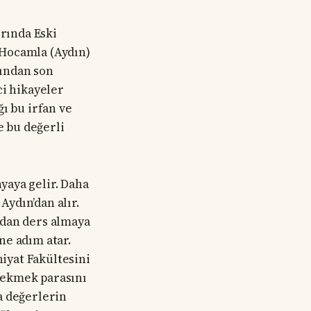
rında Eski
 Hocamla (Aydın)
ından son
ci hikayeler
ı bu irfan ve
 bu değerli
yaya gelir. Daha
ydın’dan alır.
’dan ders almaya
ne adım atar.
hiyat Fakültesini
e ekmek parasını
a değerlerin