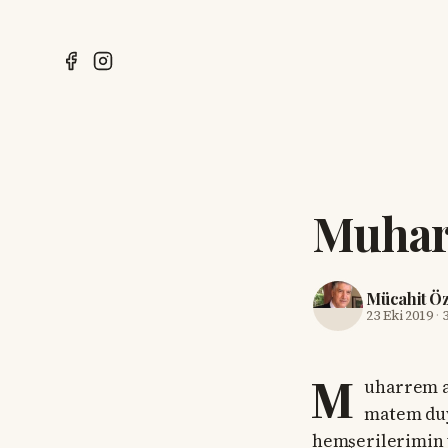
Muhar
Mücahit Ö
23 Eki 2019
·
M
uharrem a
matem duy
hemşerilerimin 