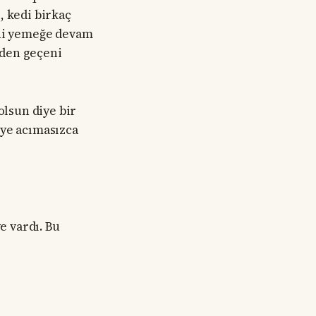
i, kedi birkaç
ini yemeğe devam
mden geçeni
lsun diye bir
iye acımasızca
 vardı. Bu