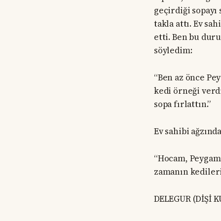
geçirdiği sopayı 
takla attı. Ev s
etti. Ben bu du
söyledim:
“Ben az önce Pe
kedi örneği verd
sopa fırlattın.”
Ev sahibi ağzınd
“Hocam, Peygambe
zamanın kedileri
DELEGUR (DİŞİ K