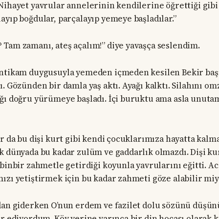
Nihayet yavrular annelerinin kendilerine öğrettiği gib
ayıp boğdular, parçalayıp yemeye başladılar.”
Tam zamanı, ateş açalım!” diye yavaşça seslendim.
intikam duygusuyla yemeden içmeden kesilen Bekir başı
ı. Gözünden bir damla yaş aktı. Ayağı kalktı. Silahını 
ğı doğru yürümeye başladı. İçi buruktu ama asla unuta
ar da bu dişi kurt gibi kendi çocuklarımıza hayatta kal
k dünyada bu kadar zulüm ve gaddarlık olmazdı. Dişi ku
binbir zahmetle getirdiği koyunla yavrularını eğitti. Ac
ızı yetiştirmek için bu kadar zahmeti göze alabilir miy
dan giderken O’nun erdem ve fazilet dolu sözünü düşün
ir ediyordum. Köy yerine varınca bir din hocası olarak 