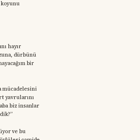
i koyunu
nı hayır
omzuna, dürbünü
mayacağım bir
ma mücadelesini
rt yavrularını
aba biz insanlar
dik?”
üyor ve bu
köylüleri camide