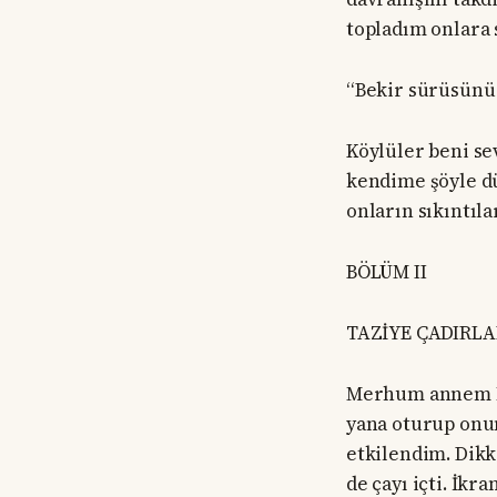
topladım onlara 
“Bekir sürüsünü 
Köylüler beni se
kendime şöyle dü
onların sıkıntıla
BÖLÜM II
TAZİYE ÇADIRLA
Merhum annem Na
yana oturup onu
etkilendim. Dik
de çayı içti. İk