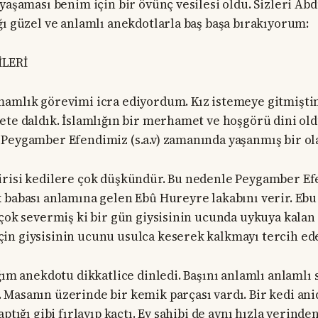
 yaşaması benim için bir övünç vesilesi oldu. Sizleri Ab
ğı güzel ve anlamlı anekdotlarla baş başa bırakıyorum:
İLERİ
amlık görevimi icra ediyordum. Kız istemeye gitmiştim
ete daldık. İslamlığın bir merhamet ve hoşgörü dini o
Peygamber Efendimiz (s.a.v) zamanında yaşanmış bir ol
risi kedilere çok düşkündür. Bu nedenle Peygamber Efe
 babası anlamına gelen Ebû Hureyre lakabını verir. Eb
 çok severmiş ki bir gün giysisinin ucunda uykuya kalan
n giysisinin ucunu usulca keserek kalkmayı tercih ede
ğım anekdotu dikkatlice dinledi. Başını anlamlı anlamlı s
Masanın üzerinde bir kemik parçası vardı. Bir kedi an
aptığı gibi fırlayıp kaçtı. Ev sahibi de aynı hızla yerinde