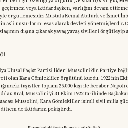
 en belirgin özelliği ya örgütlü (ve silahlı) sivil güçle
e geçirmesi veya iktidardayken, varlığını devam ettirmek
iyle örgütlemesidir. Mustafa Kemal Atatürk ve İsmet İnö
tin asli unsurlarını esas alarak devleti yönetmişlerdir.
laşımın dışına çıkarak yavaş yavaş sivilleri örgütleyip 
Ğİ
ya Ulusal Faşist Partisi lideri Mussolini’dir. Partiye bağlı
veti olan Kara Gömlekliler örgütünü kurdu. 1922’nin Ek
iğindeki faşistler toplam 26.000 kişi ile beraber Napoli
dılar. Kral, Mussolini’yi 31 Ekim 1922 tarihinde Başbak
ısacası Mussolini, Kara Gömlekliler isimli sivil milis g
rdi hem de iktidarını pekiştirdi.
Karagömleklilerin Roma’ya yürüyüşü