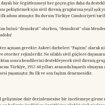
 dayalı bir örgütlenmeyi her geçen gün daha da destekl
ını pekiştirmek için sivil direniş gruplarına yeşil ışık y
 ilk adımı atmıştır. Bu durum Türkiye Cumhuriyeti tarihi
olan İnönü “demokrat” olurken, “demokrat” olan Mender
adoks!
tez açmam gerekir: Askeri darbeleri “Faşizm” olarak 
 ve otoriter rejimlerdir. Ne silahlı sivil güçlere dayana
ıktan sonra kendilerini destekleyecek sivil direniş grup
acası Türkiye, 1957-60 yılları arasında başarılı olmayan
esi yaşamıştır. Bu ilk ve son faşizm denemesidir.
l gelişimine dair derinlemesine bir incelemeye girme 