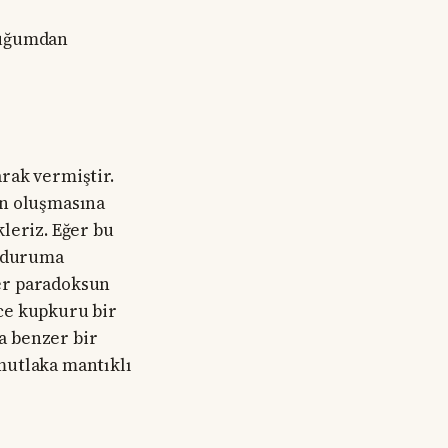
nduğumdan
rak vermiştir.
un oluşmasına
leriz. Eğer bu
u duruma
er paradoksun
ce kupkuru bir
a benzer bir
mutlaka mantıklı