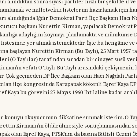
ı alındıktan sonra siyasi partiler hızlı bir şekilde il ve 
amlamak ve milletvekili listelerini hazırlamak için ha
ı alındığında Iğdır Demokrat Parti İlçe Başkanı Hacı Nağ
i kurucu başkanı Nurettin Kirman, yapılacak Demokrat Pa
kanlığa adaylığını koymayı planlamakta ve mümkünse 
i listesinde yer almak istemektedir. İşte bu hengâme ve
ına başlayan Nurettin Kirman (Bu Taylı), 25 Mart 1957 t
eri (O Taylılar) tarafından sıradan bir cinayet süsü ver
 Kirman’ın vefatı O Taylı-Bu Taylı arasındaki çekişmenin
dır. Çok geçmeden DP İlçe Başkanı olan Hacı Nağdali Par
yapılan ilçe kongresinde Karapapak kökenli Eşref Kaya DP
şref Kaya bu görevini 27 Mayıs 1960 İhtilaline kadar aral
ir konuyu okuyucumun dikkatine sunmak isterim. O Tayl
rettin Kirmann’ın öldürülmesiyle sonuçlanmasından so
apak olan Eşref Kaya, PTSK’nın da başına Bitlisli Cezmi 