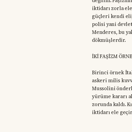
değilim. Faşizmin
iktidarı zorla el
güçleri kendi el
polisi yani devle
Menderes, bu yak
dökmüşlerdir.
İKİ FAŞİZM ÖRNE
Birinci örnek İtal
askeri milis kuv
Mussolini önderl
yürüme kararı al
zorunda kaldı. K
iktidarı ele geçi