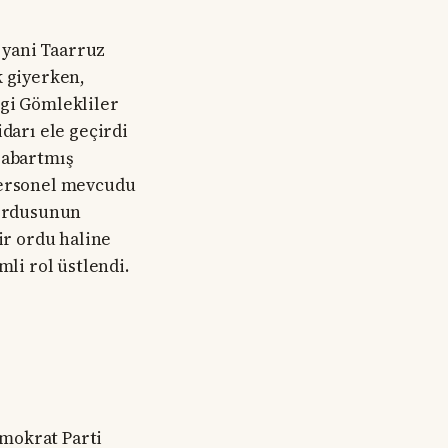
A yani Taarruz
k giyerken,
ngi Gömlekliler
darı ele geçirdi
 abartmış
 personel mevcudu
 ordusunun
ir ordu haline
mli rol üstlendi.
emokrat Parti