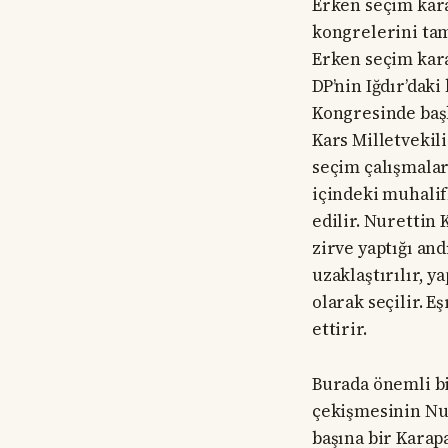
Erken seçim karar
kongrelerini tam
Erken seçim karar
DP’nin Iğdır’dak
Kongresinde baş
Kars Milletvekil
seçim çalışmalar
içindeki muhalifl
edilir. Nurettin
zirve yaptığı an
uzaklaştırılır, 
olarak seçilir. E
ettirir.
Burada önemli b
çekişmesinin Nu
başına bir Karap