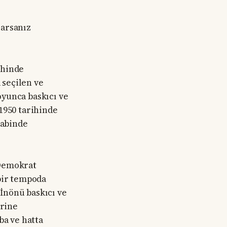
rarsanız
ihinde
 seçilen ve
boyunca baskıcı ve
1950 tarihinde
kabinde
 Demokrat
 bir tempoda
 İnönü baskıcı ve
erine
ba ve hatta