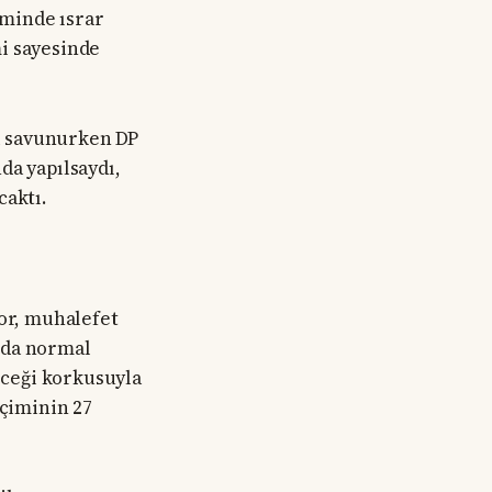
eminde ısrar
i sayesinde
ni savunurken DP
da yapılsaydı,
caktı.
yor, muhalefet
nda normal
eceği korkusuyla
eçiminin 27