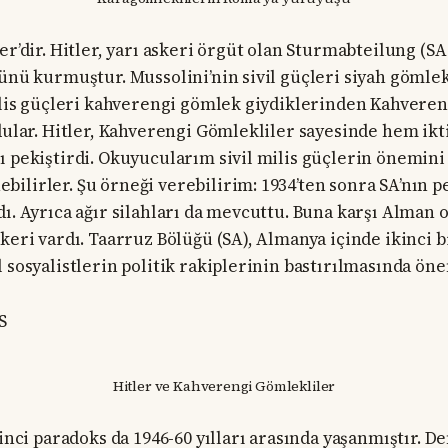
er’dir. Hitler, yarı askeri örgüt olan Sturmabteilung (S
cünü kurmuştur. Mussolini’nin sivil güçleri siyah gömle
milis güçleri kahverengi gömlek giydiklerinden Kahvere
dular. Hitler, Kahverengi Gömlekliler sayesinde hem ikti
ı pekiştirdi. Okuyucularım sivil milis güçlerin önemini
ilirler. Şu örneği verebilirim: 1934’ten sonra SA’nın
dı. Ayrıca ağır silahları da mevcuttu. Buna karşı Alman
keri vardı. Taarruz Bölüğü (SA), Almanya içinde ikinci b
 sosyalistlerin politik rakiplerinin bastırılmasında öne
S
Hitler ve Kahverengi Gömlekliler
kinci paradoks da 1946-60 yılları arasında yaşanmıştır. D