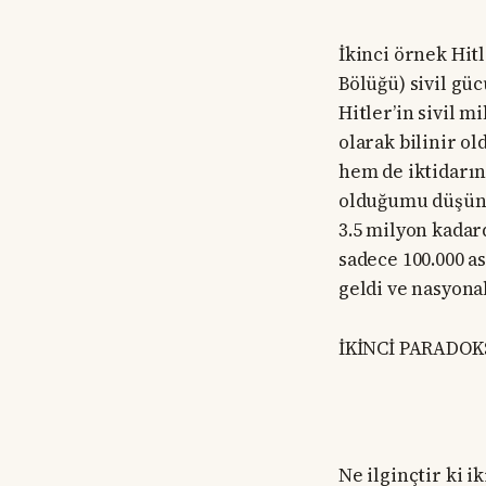
İkinci örnek Hitl
Bölüğü) sivil gü
Hitler’in sivil 
olarak bilinir ol
hem de iktidarın
olduğumu düşüneb
3.5 milyon kadar
sadece 100.000 as
geldi ve nasyonal
İKİNCİ PARADOK
Ne ilginçtir ki i