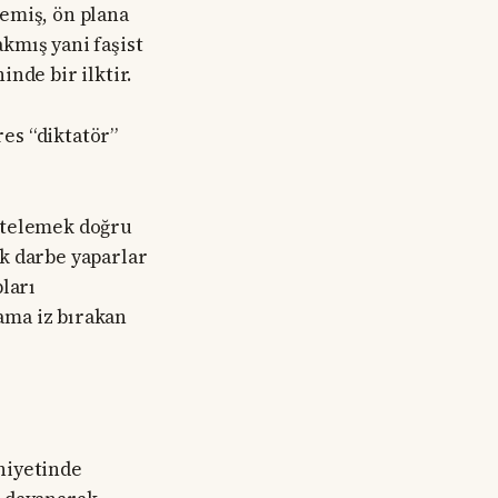
emiş, ön plana
akmış yani faşist
nde bir ilktir.
es “diktatör”
nitelemek doğru
rak darbe yaparlar
ları
 ama iz bırakan
niyetinde