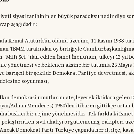
eti siyasi tarihinin en büyük paradoksu nedir diye so
vap aşağıdadır:
afa Kemal Atatürk’ün ölümü üzerine, 11 Kasım 1938 tar
nan TBMM tarafından oy birliğiyle Cumhurbaşkanlığına
n “Millî Şef” ilan edilen İsmet İnönü’nün, ülkeyi 12 yıl 
imle yönetmesi ve beklenen aksine bir tutumla 25 Mayıs 
 ve barışçıl bir şekilde Demokrat Parti’ye devretmesi, a
delesine soyunması,
alkın demokrasi umutlarını ateşleyerek iktidara gelen
Bayar/Adnan Menderes) 1950’den itibaren gittikçe artan
aha baskıcı bir rejime yönelmesidir. Tek farkla ki İsmet
i pekiştirirken sivil ahaliyi örgütlememiş, rakipleri üz
 Ancak Demokrat Parti Türkiye çapında her il, ilçe, kasa