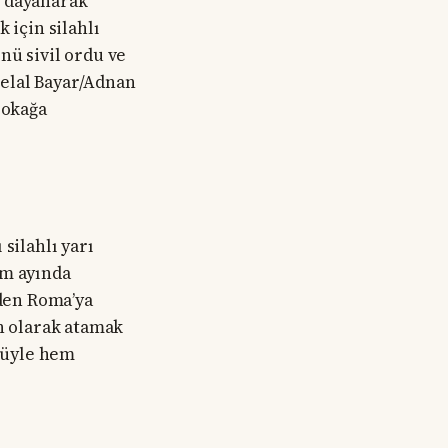
re dayanarak
 için silahlı
nü sivil ordu ve
 Celal Bayar/Adnan
sokağa
 silahlı yarı
im ayında
’den Roma’ya
an olarak atamak
ücüyle hem