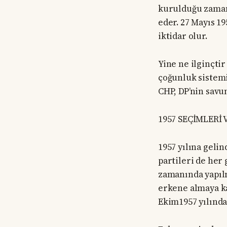
kurulduğu zaman 
eder. 27 Mayıs 1
iktidar olur.
Yine ne ilginçti
çoğunluk sistemi
CHP, DP’nin savu
1957 SEÇİMLERİ 
1957 yılına geli
partileri de her
zamanında yapıl
erkene almaya ka
Ekim1957 yılında