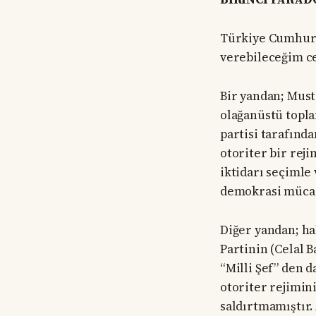
Türkiye Cumhuriy
verebileceğim ce
Bir yandan; Must
olağanüstü topla
partisi tarafında
otoriter bir rej
iktidarı seçimle
demokrasi müca
Diğer yandan; h
Partinin (Celal 
“Milli Şef” den d
otoriter rejimin
saldırtmamıştır.