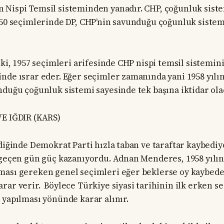
Nispi Temsil sisteminden yanadır. CHP, çoğunluk sist
950 seçimlerinde DP, CHP’nin savunduğu çoğunluk sistem
r ki, 1957 seçimleri arifesinde CHP nispi temsil sistemi
nde ısrar eder. Eğer seçimler zamanında yani 1958 yılın
nduğu çoğunluk sistemi sayesinde tek başına iktidar ola
VE IĞDIR (KARS)
ndiğinde Demokrat Parti hızla taban ve taraftar kaybedi
 geçen gün güç kazanıyordu. Adnan Menderes, 1958 yılı
ması gereken genel seçimleri eğer beklerse oy kaybed
rar verir. Böylece Türkiye siyasi tarihinin ilk erken s
 yapılması yönünde karar alınır.