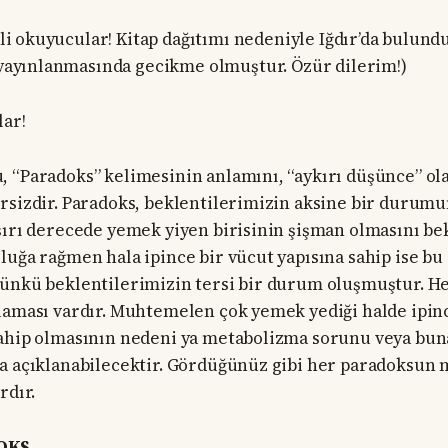
rli okuyucular! Kitap dağıtımı nedeniyle Iğdır’da bulu
yayınlanmasında gecikme olmuştur. Özür dilerim!)
lar!
 “Paradoks” kelimesinin anlamını, “aykırı düşünce” ola
rsizdir. Paradoks, beklentilerimizin aksine bir durum
şırı derecede yemek yiyen birisinin şişman olmasını bek
luğa rağmen hala ipince bir vücut yapısına sahip ise b
çünkü beklentilerimizin tersi bir durum oluşmuştur. H
laması vardır. Muhtemelen çok yemek yediği halde ipin
sahip olmasının nedeni ya metabolizma sorunu veya bun
a açıklanabilecektir. Gördüğünüz gibi her paradoksun 
rdır.
OKS