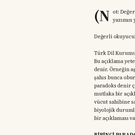
(N
ot: Değe
yazımın 
Değerli okuyucu
Türk Dil Kurumu,
Bu açıklama yete
denir. Örneğin a
şahıs bunca obur
paradoks denir 
mutlaka bir açık
vücut sahibine 
biyolojik duruml
bir açıklaması va
BİRİNCİ PARAD