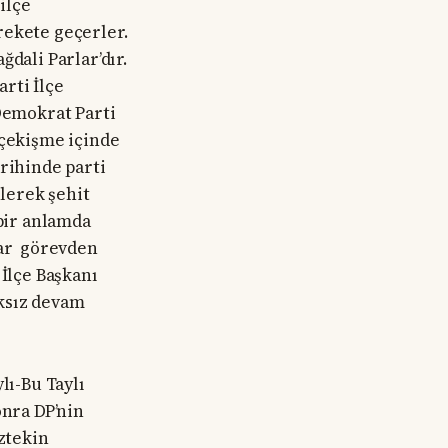
ilçe
rekete geçerler.
dali Parlar’dır.
rti İlçe
Demokrat Parti
 çekişme içinde
arihinde parti
ilerek şehit
 bir anlamda
lar görevden
 İlçe Başkanı
ıksız devam
ı-Bu Taylı
nra DP’nin
Öztekin