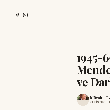
1945-65
Mender
ve Da
Mücahit Ö
21 Eki 2020
·