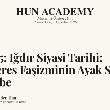
HUN ACADEMY
Mücahit Özden Hun
Cumartesi, 8 Ağustos 2026
: Iğdır Siyasi Tarihi:
es Faşizminin Ayak S
rbe
zden Hun
12 görüntülenme