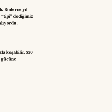
ı. Binlerce yıl
 “tipi” dediğimiz
pılıyordu.
la koşabilir. 550
e gücüne