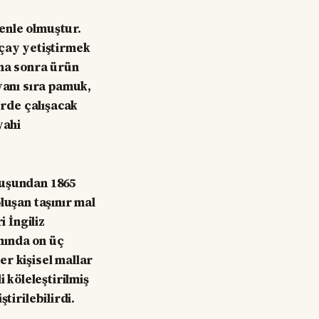
enle olmuştur.
 çay yetiştirmek
aha sonra ürün
yanı sıra pamuk,
erde çalışacak
yahi
ğuşundan 1865
luşan taşınır mal
 İngiliz
nında on üç
er kişisel mallar
i köleleştirilmiş
ştirilebilirdi.