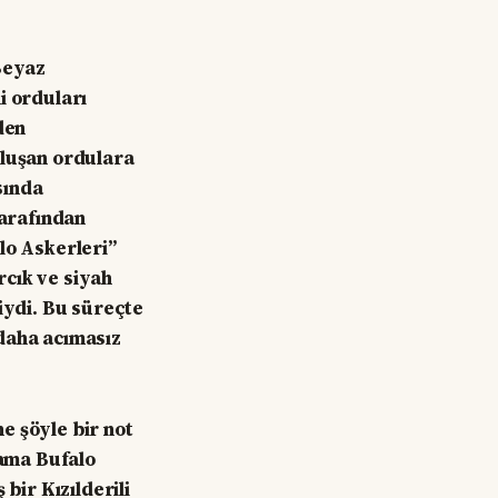
Beyaz
i orduları
den
oluşan ordulara
sında
tarafından
lo Askerleri”
rcık ve siyah
iydi. Bu süreçte
 daha acımasız
e şöyle bir not
 ama Bufalo
bir Kızılderili