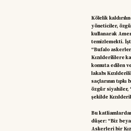
Kölelik kaldırıl
yöneticiler, özg
kullanarak Ameri
temizlemekti. İş
“Bufalo askerleri
Kızılderililere 
komuta edilen ve
lakabı Kızılderil
saçlarının tıpkı
özgür siyahiler,
şekilde Kızılderil
Bu katliamlardan
düşer: “Biz beya
Askerleri bir Kız