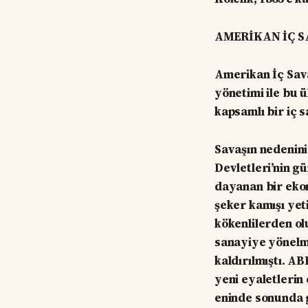
AMERİKAN İÇ S
Amerikan İç Sava
yönetimi ile bu 
kapsamlı bir iç s
Savaşın nedenini 
Devletleri’nin g
dayanan bir ekon
şeker kamışı yeti
kökenlilerden o
sanayiye yönelmi
kaldırılmıştı. A
yeni eyaletlerin
eninde sonunda 