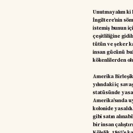
Unutmayalım ki b
İngiltere’nin sö
istemiş bunun iç
çeşitliliğine gi
tütün ve şeker ka
insan gücünü bul
kökenlilerden ol
Amerika Birleşik
yılındaki iç sav
statüsünde yasal
Amerika’sında u
kolonide yasaldı.
gibi satın alınabi
bir insan çalıştır
Kölelik, 1865’e 