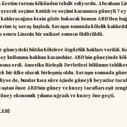
 üretim tarzını kökünden tehdit ediyordu. Abraham Linc
ererek seçime katıldı ve seçimi kazanınca güneyli 7 ey
i kaldıracağına kesin gözle bakarak hemen ABD’den bağı
erine iç savaş başladı. Savaşın sonunda kölelik kaldırıl
 sonra Lincoln bir suikast sonucu öldürüldü.
e güneydeki bütün kölelere özgürlük hakları verildi. Kı
 oy kullanma hakkını kazandılar. ABD’nin güneyinde kö
sona erdi. Amerika Birleşik Devletleri bölünme tehlike
ek bir ülke olarak birleşmiş oldu. Savaşın sonunda gün
diyse de, bunlar kısa süre içinde güneyli beyazlar tara
avaştan önce ABD’nin güney ve kuzey tarafları eşit zeng
güney ekonomik yıkıma uğradı ve kuzey öne geçti.
LERİ