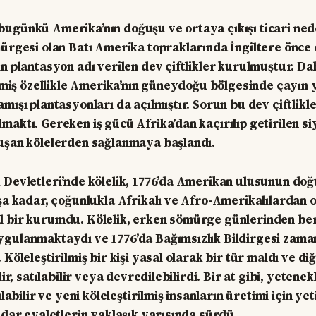
ugünkü Amerika’nın doğuşu ve ortaya çıkışı ticari ned
mürgesi olan Batı Amerika topraklarında İngiltere önce
in plantasyon adı verilen dev çiftlikler kurulmuştur. D
dilmiş özellikle Amerika’nın güneydoğu bölgesinde çayın 
mışı plantasyonları da açılmıştır. Sorun bu dev çiftlikl
maktı. Gereken iş gücü Afrika’dan kaçırılıp getirilen si
uşan kölelerden sağlanmaya başlandı.
 Devletleri’nde kölelik, 1776’da Amerikan ulusunun do
aşa kadar, çoğunlukla Afrikalı ve Afro-Amerikalılardan o
 bir kurumdu. Kölelik, erken sömürge günlerinden beri
ygulanmaktaydı ve 1776’da Bağımsızlık Bildirgesi zama
 Köleleştirilmiş bir kişi yasal olarak bir tür maldı ve diğ
lir, satılabilir veya devredilebilirdi. Bir at gibi, yetenekl
ılabilir ve yeni köleleştirilmiş insanların üretimi için yeti
kadar eyaletlerin yaklaşık yarısında sürdü.