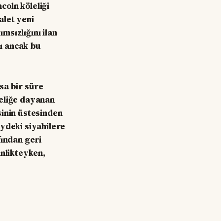
oln köleliği
alet yeni
msızlığını ilan
dı ancak bu
sa bir süre
leliğe dayanan
sinin üstesinden
eydeki siyahilere
fından geri
inlikteyken,