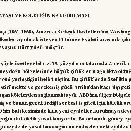
AVAŞI VE KÖLELİĞİN KALDIRILMASI
şı (1861-1865), Amerika Birleşik Devletleri’nin Washing
ülkeden ayrılmak isteyen 11 Güney Eyaleti arasında çık
avaştır. Dört yıl sürmüştür.
şöyle özetleyebiliriz: 19. yüzyılın ortalarında Amerika 
üneydoğu bölgelerinde büyük çiftliklerin ağırlıkta oldu
omi yerleştiğini belirtmiştim. Bu çiftliklerde özellikle
ştirilmekte ve gereken iş gücü Afrika’dan kaçırılıp geti
luşan kölelerden sağlanmaktaydı. ABD’nin diğer bölgel
ş ve bunun gerektirdiği serbest iş gücü için kölelik or
BD’nin batı kesiminde hala yeni eyaletler kurulmaya de
 çoğunda kölelik yasaklanıyordu. Bu ortamda güney eyal
güneyde de yasaklanacağından endişelenmekteydiler. 