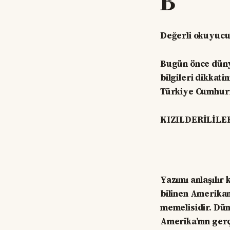
B
Değerli okuyucu
Bugün önce dünya
bilgileri dikkati
Türkiye Cumhuriy
KIZILDERİLİLE
Yazımı anlaşılır
bilinen Amerika
memelisidir. Dün
Amerika’nın gerç