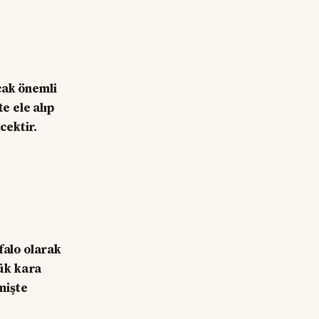
cak önemli
e ele alıp
cektir.
falo olarak
ük kara
mişte