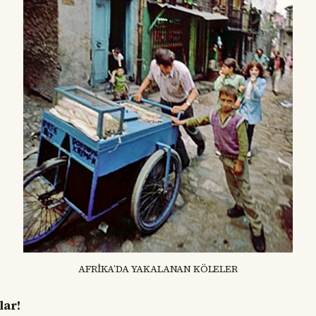
AFRİKA’DA YAKALANAN KÖLELER
lar!