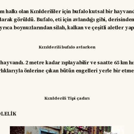
 halkı olan Kızılderililer için bufalo kutsal bir hayvand
larak görüldü. Bufalo, eti için avlandığı gibi, derisinden
ayrıca boynuzlarından silah, kalkan ve çeşitli aletler ya
Kızılderili bufalo avlarken
hayvandı. 2 metre kadar zıplayabilir ve saatte 65 km hız
rlıklarıyla önlerine çıkan bütün engelleri yerle bir etm
Kızılderili Tipi çadırı
ÖLELİK