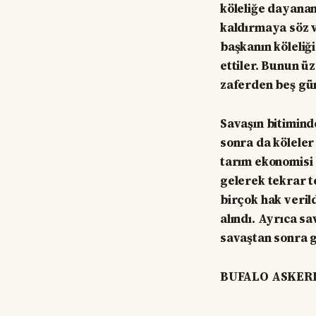
köleliğe dayanan
kaldırmaya söz v
başkanın köleliğ
ettiler. Bunun üz
zaferden beş gün
Savaşın bitimind
sonra da köleler
tarım ekonomisi 
gelerek tekrar t
birçok hak veril
alındı. Ayrıca s
savaştan sonra 
BUFALO ASKER