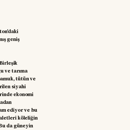
ton’daki
mış geniş
Birleşik
ğu ve tarıma
 pamuk, tütün ve
rilen siyahi
erinde ekonomi
tadan
vam ediyor ve bu
etleri köleliğin
Bu da güneyin