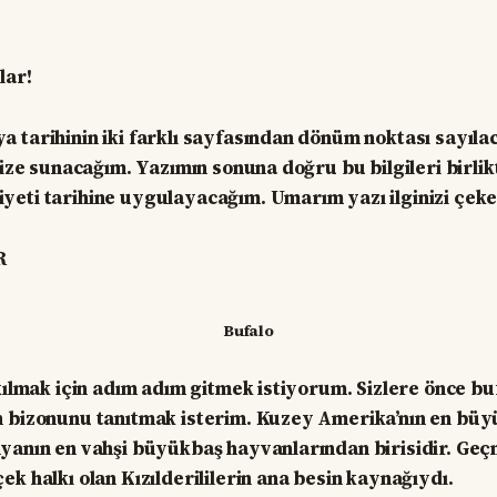
lar!
 tarihinin iki farklı sayfasından dönüm noktası sayıla
nize sunacağım. Yazımın sonuna doğru bu bilgileri birlikt
eti tarihine uygulayacağım. Umarım yazı ilginizi çeke
R
Bufalo
 kılmak için adım adım gitmek istiyorum. Sizlere önce bu
n bizonunu tanıtmak isterim. Kuzey Amerika’nın en büy
yanın en vahşi büyükbaş hayvanlarından birisidir. Geç
ek halkı olan Kızılderililerin ana besin kaynağıydı.