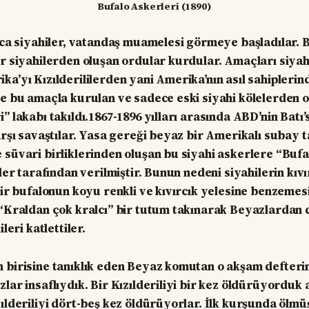
Bufalo Askerleri (1890)
ınca siyahiler, vatandaş muamelesi görmeye başladılar. 
ür siyahilerden oluşan ordular kurdular. Amaçları siyah
ka’yı Kızılderililerden yani Amerika’nın asıl sahiplerin
te bu amaçla kurulan ve sadece eski siyahi kölelerden 
” lakabı takıldı.1867-1896 yılları arasında ABD’nin Batı’
karşı savaştılar. Yasa gereği beyaz bir Amerikalı subay 
 süvari birliklerinden oluşan bu siyahi askerlere “Bufa
iler tarafından verilmiştir. Bunun nedeni siyahilerin kıvı
 bir bufalonun koyu renkli ve kıvırcık yelesine benzemes
 “Kraldan çok kralcı” bir tutum takınarak Beyazlardan
ileri katlettiler.
 birisine tanıklık eden Beyaz komutan o akşam defterin
zlar insaflıydık. Bir Kızılderiliyi bir kez öldürüyorduk
ılderiliyi dört-beş kez öldürüyorlar. İlk kurşunda ölmüş 