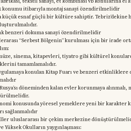
abrikası, tekstil sanayi, et kombinası vb konularına el 
ik konumu itibarıyla montaj sanayi özendirilmelidir
a küçük esnaf güçlü bir kültüre sahiptir. Tebriz’dekine 
oluşturulmalıdır.
lık benzeri dokuma sanayi özendirilmelidir
lerarası “Serbest Bölgenin” kurulması için bir irade or
lım:
müze, sinema, kitapevleri, tiyatro gibi kültürel konular
iklerini tamamlamalıdır.
ygulamaya konulan Kitap Fuarı ve benzeri etkinliklere 
malıdır
 Rusya’sı döneminden kalan evler korunmaya alınmalı,
ürülmelidir.
nomi konusunda yöresel yemeklere yeni bir karakter 
rı sağlanmalıdır
aller uluslararası bir çekim merkezine dönüştürülmeli
ve Yüksek Okulların yaygınlaşması: