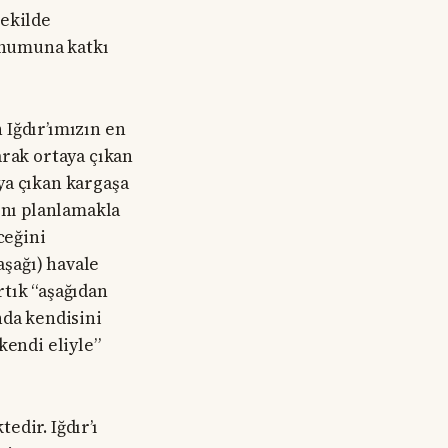
şekilde
konumuna katkı
 Iğdır’ımızın en
arak ortaya çıkan
ya çıkan kargaşa
ını planlamakla
ceğini
şağı) havale
rtık “aşağıdan
nda kendisini
kendi eliyle”
edir. Iğdır’ı