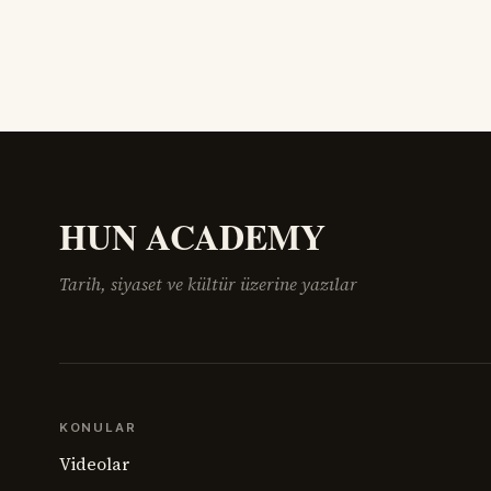
resim atö
zorunda kalır. Prof. Dr. Hakan Alpay
hangarları
Karasu’yla tanışmam da böyle oldu.
bir başarı
Onu ilk gördüğümde, karşımdaki
kaderine k
kişinin başarılı bir diş hekimi, bilim
mücadelen
insanı ve üniversite yöneticisi
HUN ACADEMY
Tarih, siyaset ve kültür üzerine yazılar
KONULAR
Videolar