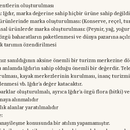
entlerin oluşturulması
 Iğdır, marka değerine sahip hiçbir ürüne sahip değildi
ürünlerinde marka oluşturulması: (Konserve, reçel, tu
sal ürünlerde marka oluşturulması: (Peynir, yağ, yoğurt
a özgü baharatların paketlenmesi ve dünya pazarına açıl
k tarımın özendirilmesi
ımız sanıldığının aksine önemli bir turizm merkezine dö
u anlamda Iğdır’ın sahip olduğu önemli bir değerdir. Tel
rulması, kayak merkezlerinin kurulması, inanç turizm
enmesi vb. Iğdır’a değer katacaktır.
arklar oluşturulmalı, ayrıca Iğdır’a özgü flora (bitki) v
aya alınmalıdır
ık alanlar yaratılmalıdır
e:
sanayileşme konusunda bir atılım yapamamıştır.