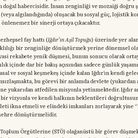
doğal habercisidir. İnsan zenginliği ve mozaiği doğru 
(veya algılandığında) oluşacak bu sosyal güç, lojistik 
 önlenemez bir sinerji ortaya çıkacaktır.
ezhepsel fay hattı (
Iğdır’ın Aşil Topuğu
) üzerinde yer alan
arklılığı bir zenginliğe dönüştürmek yerine dönemsel ol
iyasi rekabete yenik düşmesi, bunun sonucu olarak orta
anlık içinde dar bir bakış açısından sadece günlük yaşam
asal ve sosyal keşmekeş içinde kalan Iğdır’ın kendi gele
ızlaşmakta, bu görevi bir anlamda devlete (yukardan a
ne yukarıdan atfedilen misyonla yetinmektedir. Iğdır a
 bir vizyonla ve kendi halkının beklentileri doğrultusu
leti ikna etmeli ve elindeki imkanları zorlayarak yine “
r şehre dönüştürmelidir.
i Toplum Örgütlerine (STÖ) olağanüstü bir görev düşmekt