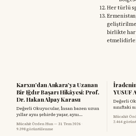
Her türlü s
Ermenistan,
geliştirilme
birlikte ha
etmelidirle
Karxın’dan Ankara’ya Uzanan
İradeni
Bir Iğdır Başarı Hikâyesi: Prof.
YUSUF 
Dr. Hakan Alpay Karasu
Değerli Okuyucul
sınıftaki 
Değerli Okuyucular, İnsan bazen uzun
kalemle do
yıllar aynı şehirde yaşar, aynı
Mücahit Öz
bugün aynı
çevrelerde bulunur; buna rağmen yanı
2.464 görün
Mücahit Özden Hun
31 Tem 2026
·
muharip uç
başındaki değerli bir hemşehrisini
9.398 görüntülenme
yuvaların
tanımak için bir tesadüfü beklemek