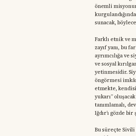
önemli misyonun 
kurgulandığında 
sunacak, böylece
Farklı etnik ve m
zayıf yanı, bu f
ayrımcılığa ve s
ve sosyal kırılg
yetinmesidir. Siy
öngörmesi imkâns
etmekte, kendisi
yukarı” oluşacak
tanımlamalı, dev
Iğdır’ı gözde bi
Bu süreçte Sivil