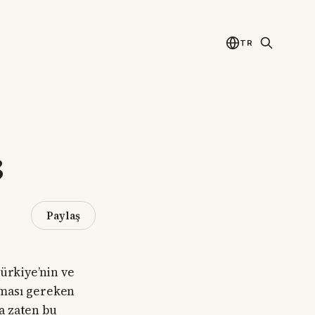
TR
3
Paylaş
Türkiye’nin ve
lması gereken
la zaten bu