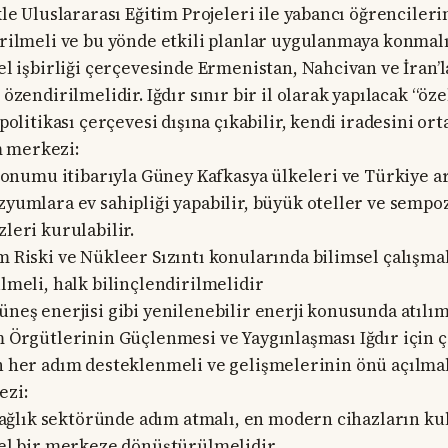
kle Uluslararası Eğitim Projeleri ile yabancı öğrenciler
rilmeli ve bu yönde etkili planlar uygulanmaya konmal
el işbirliği çerçevesinde Ermenistan, Nahcivan ve İran’l
özendirilmelidir. Iğdır sınır bir il olarak yapılacak “öz
politikası çerçevesi dışına çıkabilir, kendi iradesini ort
 merkezi:
 konumu itibarıyla Güney Kafkasya ülkeleri ve Türkiye a
yumlara ev sahipliği yapabilir, büyük oteller ve semp
leri kurulabilir.
 Riski ve Nükleer Sızıntı konularında bilimsel çalışmal
lmeli, halk bilinçlendirilmelidir
üneş enerjisi gibi yenilenebilir enerji konusunda atılı
m Örgütlerinin Güçlenmesi ve Yaygınlaşması Iğdır için ç
n her adım desteklenmeli ve gelişmelerinin önü açılmal
ezi:
 sağlık sektöründe adım atmalı, en modern cihazların kul
el bir merkeze dönüştürülmelidir