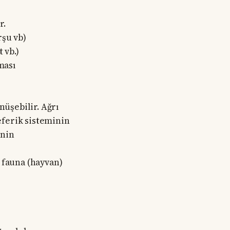
r.
rşu vb)
 vb.)
ması
nüşebilir. Ağrı
eferik sisteminin
inin
e fauna (hayvan)