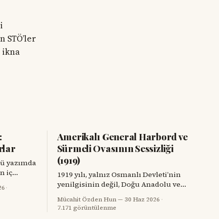
i
in STÖ’ler
 ikna
:
Amerikalı General Harbord ve
rlar
Sürmeli Ovasının Sessizliği
(1919)
kü yazımda
n iç
1919 yılı, yalnız Osmanlı Devleti’nin
 Kars’ta
yenilgisinin değil, Doğu Anadolu ve
26
·
lan ve
Kafkasya’da sınırların, hafızaların ve
Mücahit Özden Hun
30 Haz 2026
·
e yeniden
komşulukların parçalandığı bir yıldı.
7.171 görüntülenme
uluğun
Savaş bitmiş görünüyordu; fakat