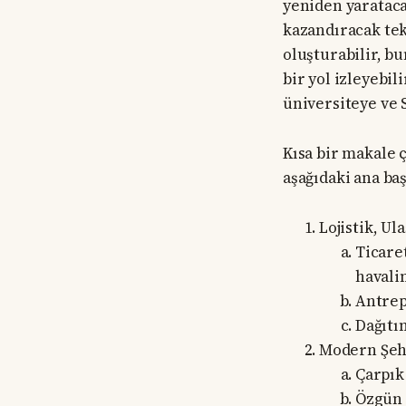
yeniden yaratacak
kazandıracak tek
oluşturabilir, b
bir yol izleyebi
üniversiteye ve
Kısa bir makale 
aşağıdaki ana baş
Lojistik, U
Ticare
havali
Antrep
Dağıtı
Modern Şeh
Çarpık
Özgün 