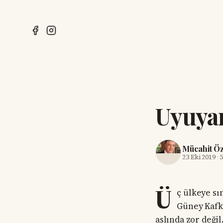
Uyuyan
Mücahit Ö
23 Eki 2019
·
Ü
ç ülkeye sı
Güney Kafka
aslında zor değil