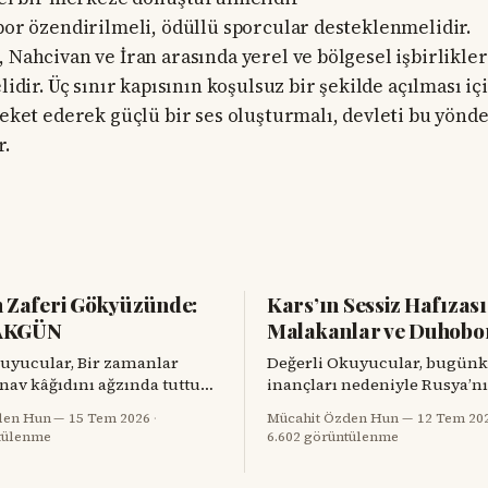
por özendirilmeli, ödüllü sporcular desteklenmelidir.
 Nahcivan ve İran arasında yerel ve bölgesel işbirlikler
lidir. Üç sınır kapısının koşulsuz bir şekilde açılması iç
reket ederek güçlü bir ses oluşturmalı, devleti bu yönde
r.
n Zaferi Gökyüzünde:
Kars’ın Sessiz Hafızası
AKGÜN
Malakanlar ve Duhobo
ar, Bir zamanlar
Değerli Okuyucular, bugün
sınav kâğıdını ağzında tuttuğu
inançları nedeniyle Rusya’nı
lduran Iğdırlı Yusuf Akgün,
bölgelerinden uzaklaştırılan,
den Hun
15 Tem 2026
·
Mücahit Özden Hun
12 Tem 20
 kalemle Türkiye’nin millî
köyler kurup toprağa kök sa
tülenme
6.602 görüntülenme
ağı KAAN’ı çiziyor. Çocuk
tarihin başka bir dönemind
dan dünya spor sahnelerine,
göç yollarına düşen iki topl