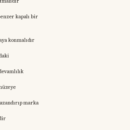
atmalıdır
benzer kapalı bir
taya konmalıdır
daki
devamlılık
 müzeye
kazandırıp marka
dir