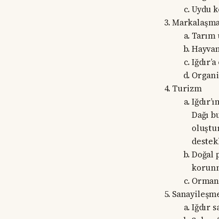
Uydu k
Markalaşma:
Tarım 
Hayvan
Iğdır’
Organi
Turizm
Iğdır’
Dağı b
oluştu
destekl
Doğal p
korunm
Ormanl
Sanayileşm
Iğdır 