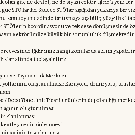
 olan güç ne devlet, ne de siyasi erktir. Iğdır’a yeni bir
 güç STÖ’lardır. Sadece STÖ’lar aşağıdan yukarıya bir vi
unu kamuoyu nezdinde tartışmaya açabilir, yüzyıllık “tab
lir. STÖ’lerin koordinasyonu ve tek sese dönüşmesinde öz
 Sayın Rektörümüze büyük bir sorumluluk düşmektedir.
çerçevesinde Iğdır’ımız hangi konularda atılım yapabil
lıklar altında toplayabiliriz:
laşım ve Taşımacılık Merkezi
t yollarının oluşturulması: Karayolu, demiryolu, ulusla
manı
o / Depo Yönetimi: Ticari ürünlerin depolandığı merke
m ağının oluşturulması
ir Planlanması
 kentleşmenin önlenmesi
mimarinin tasarlanması