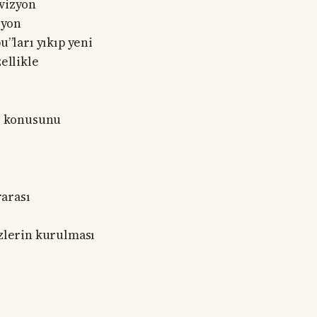
 vizyon
zyon
u”ları yıkıp yeni
ellikle
ir konusunu
rarası
zlerin kurulması