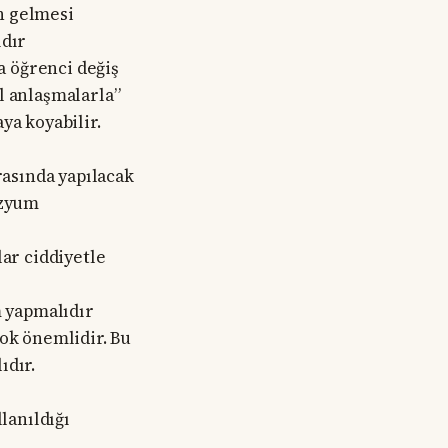
in gelmesi
ıdır
a öğrenci değiş
el anlaşmalarla”
aya koyabilir.
rasında yapılacak
ozyum
ar ciddiyetle
m yapmalıdır
ok önemlidir. Bu
ıdır.
lanıldığı