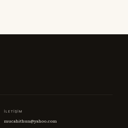
cağım.
savaşın geride bıraktığı öfke, açlık, göç,
 taş
intikam ve güvensizlik henüz
randaya,
bitmemişti. Paris Barış Konferansı’nın
rmenine
salonlarında çizilmeye çalışılan
haritalar, sahadaki insan gerçeğini
anlamakta zorlanıyordu. Ermenistan
meselesi,
İLETIŞIM
mucahithun@yahoo.com