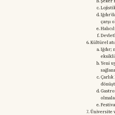
Şeker f
Lojist
Iğdır’d
çarşı 
Halıcı
Devlet
Kültürel atı
Iğdır; 
eksikl
Yeni u
sağlan
Çarlık
dönüşt
Gastro
olmala
Festiv
Üniversite 