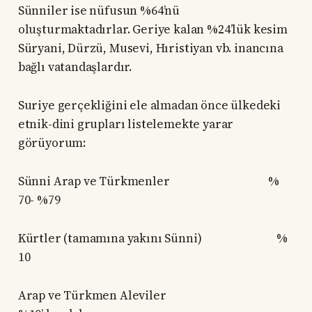
Sünniler ise nüfusun %64’nü
oluşturmaktadırlar. Geriye kalan %24’lük kesim
Süryani, Dürzü, Musevi, Hıristiyan vb. inancına
bağlı vatandaşlardır.
Suriye gerçekliğini ele almadan önce ülkedeki
etnik-dini grupları listelemekte yarar
görüyorum:
Sünni Arap ve Türkmenler %
70- %79
Kürtler (tamamına yakını Sünni) %
10
Arap ve Türkmen Aleviler