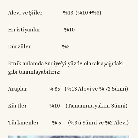
Alevi ve Şiiler %13 (%10 +%3)
Hıristiyanlar %10
Dürzüler %3
Etnik anlamda Suriye’yi yüzde olarak aşağıdaki
gibi tanımlayabiliriz:
Araplar % 85 (%13 Alevi ve % 72 Sünni)
Kürtler %10 (Tamamına yakını Sünni)
Türkmenler % 5 (%3’ü Sünni ve %2 Alevi)