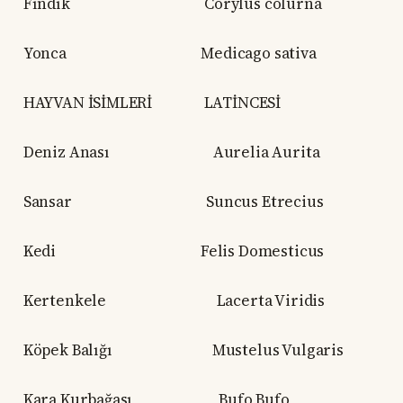
Fındık Corylus colurna
Yonca Medicago sativa
HAYVAN İSİMLERİ LATİNCESİ
Deniz Anası Aurelia Aurita
Sansar Suncus Etrecius
Kedi Felis Domesticus
Kertenkele Lacerta Viridis
Köpek Balığı Mustelus Vulgaris
Kara Kurbağası Bufo Bufo