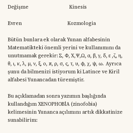
Değişme Kinesis
Evren Kozmologia
Bütün bunlara ek olarak Yunan alfabesinin
Matematikteki önemli yerini ve kullanımını da
unutmamak gerekir: Σ, Φ, Χ,Ψ,Ω, α, β, γ, δ, ε ,ζ, η,
θ, ι, κ, λ, μ, ν, ξ, ο, π, ρ, σ, ς, τ, υ, φ, χ, ψ, ω. Ayrıca
şunu da bilmenizi istiyorum ki Latince ve Kiril
alfabesi Yunancadan türemiştir.
Bu açıklamadan sonra yazımın başlığında
kullandığım XENOPHOBİA (zinofobia)
kelimesinin Yunanca açılımını artık dikkatinize
sunabilirim: