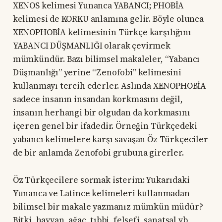
XENOS kelimesi Yunanca YABANCI; PHOBİA
kelimesi de KORKU anlamına gelir. Böyle olunca
XENOPHOBİA kelimesinin Türkçe karşılığını
YABANCI DÜŞMANLIĞI olarak çevirmek
mümkündür. Bazı bilimsel makaleler, “Yabancı
Düşmanlığı” yerine “Zenofobi” kelimesini
kullanmayı tercih ederler. Aslında XENOPHOBİA
sadece insanın insandan korkmasını değil,
insanın herhangi bir olgudan da korkmasını
içeren genel bir ifadedir. Örneğin Türkçedeki
yabancı kelimelere karşı savaşan Öz Türkçeciler
de bir anlamda Zenofobi grubuna girerler.
Öz Türkçecilere sormak isterim: Yukarıdaki
Yunanca ve Latince kelimeleri kullanmadan
bilimsel bir makale yazmanız mümkün müdür?
Bitki, hayvan, ağaç, tıbbi, felsefi, sanatsal vb