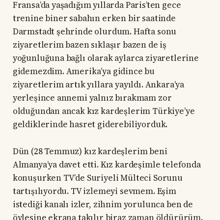
Fransa’da yaşadığım yıllarda Paris’ten gece
trenine biner sabahın erken bir saatinde
Darmstadt şehrinde olurdum. Hafta sonu
ziyaretlerim bazen sıklaşır bazen de iş
yoğunluğuna bağlı olarak aylarca ziyaretlerine
gidemezdim. Amerika’ya gidince bu
ziyaretlerim artık yıllara yayıldı. Ankara’ya
yerleşince annemi yalnız bırakmam zor
olduğundan ancak kız kardeşlerim Türkiye’ye
geldiklerinde hasret giderebiliyorduk.
Dün (28 Temmuz) kız kardeşlerim beni
Almanya’ya davet etti. Kız kardeşimle telefonda
konuşurken TV’de Suriyeli Mülteci Sorunu
tartışılıyordu. TV izlemeyi sevmem. Eşim
istediği kanalı izler, zihnim yorulunca ben de
öylesine ekrana takılır biraz zaman öldürürüm.