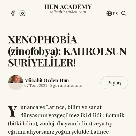
HUN ACADEMY
Mücahit Özden Hun
TR
XENOPHOBİA
(zinofobya): KAHROLSUN
SURİYELİLER!
Mücahit Özden Hun
Paylaş
07 Tem 2021
·
3 görüntülenme
Y
unanca ve Latince, bilim ve sanat
dünyasının vazgeçilmez iki dilidir. Botanik
(bitki bilim), zooloji (hayvan bilim) veya tıp
eğitimi alıyorsanız yoğun şekilde Latince