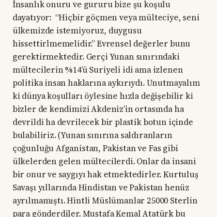
İnsanlık onuru ve gururu bize şu koşulu
dayatıyor: “Hiçbir göçmen veya mülteciye, seni
ülkemizde istemiyoruz, duygusu
hissettirlmemelidir.” Evrensel değerler bunu
gerektirmektedir. Gerçi Yunan sınırındaki
mültecilerin %14’ü Suriyeli idi ama izlenen
politika insan haklarına aykırıydı. Unutmayalım
ki dünya koşulları öylesine hızla değişebilir ki
bizler de kendimizi Akdeniz’in ortasında ha
devrildi ha devrilecek bir plastik botun içinde
bulabiliriz. (Yunan sınırına saldıranların
çoğunluğu Afganistan, Pakistan ve Fas gibi
ülkelerden gelen mültecilerdi. Onlar da insani
bir onur ve saygıyı hak etmektedirler. Kurtuluş
Savaşı yıllarında Hindistan ve Pakistan henüz
ayrılmamıştı. Hintli Müslümanlar 25000 Sterlin
para gönderdiler. Mustafa Kemal Atatürk bu