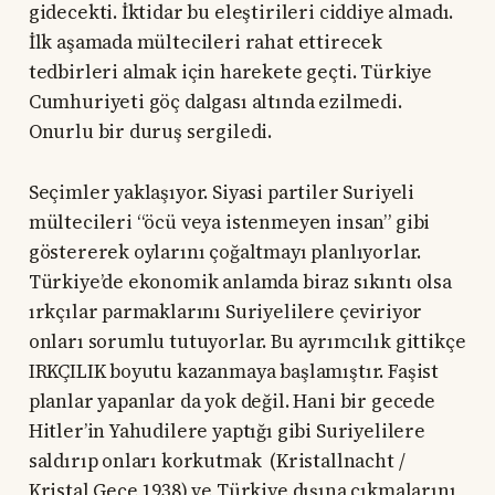
gidecekti. İktidar bu eleştirileri ciddiye almadı.
İlk aşamada mültecileri rahat ettirecek
tedbirleri almak için harekete geçti. Türkiye
Cumhuriyeti göç dalgası altında ezilmedi.
Onurlu bir duruş sergiledi.
Seçimler yaklaşıyor. Siyasi partiler Suriyeli
mültecileri “öcü veya istenmeyen insan” gibi
göstererek oylarını çoğaltmayı planlıyorlar.
Türkiye’de ekonomik anlamda biraz sıkıntı olsa
ırkçılar parmaklarını Suriyelilere çeviriyor
onları sorumlu tutuyorlar. Bu ayrımcılık gittikçe
IRKÇILIK boyutu kazanmaya başlamıştır. Faşist
planlar yapanlar da yok değil. Hani bir gecede
Hitler’in Yahudilere yaptığı gibi Suriyelilere
saldırıp onları korkutmak (Kristallnacht /
Kristal Gece 1938) ve Türkiye dışına çıkmalarını