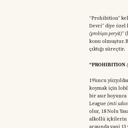
“Prohibition” ke
Devri” diye özel
(probişın peryit)
” 
konu olmuştur. 
çıktığı süreçtir.
“PROHIBITION
19’uncu yüzyılda
koymak için lobi
bir asır boyunca
League
(enti salun
olur, 18 Nolu Ya
alkollü içkilerin
arasında yani 13 