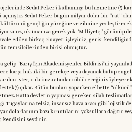
ojelerinde Sedat Peker’i kullanmış; bu hizmetine (!) kar
açmıştır. Sedat Peker bugün milyar dolar bir “rat” olar
kültürünü gençliğin yüreğine ve zihnine yerleştirerek
iyorsanız, okumanıza gerek yok. ‘Milliyetçi’ görünüp dev
avale edilen birkaç cinayeti işleyiniz, gerisi kendiliğind
lün temsilcilerinden birisi olmuştur.
a gelip “Barış İçin Akademisyenler Bildirisi”ni yayımlad
ere karşı hukuki bir gerekçe veya dayanak bulup engel
yardım ister, o da imza atanları öldüreceğini söyleyerek
e destek(!) çıkar. Bütün bunları yaparken elbette “ülkücü
tmez. Hatta devletin yapması gereken silah teslimatlar
ı Tugaylarına telsiz, insansız hava aracı gibi lojistik de
lyar dolarlarının bazı kırıntılarını yoksullara dağıtır v
, kendisini sevdirir.