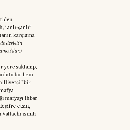
rtiden
, “anlı-şanlı”
nanın karşısına
lde devletin
Mumcu’dur.)
r yere saklanıp,
 anlatırlar hem
lliyetçi” bir
 mafya
ığı mafyayı ihbar
deşifre etsin,
 Vallachi isimli