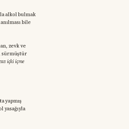
mla alkol bulmak
anılması bile
lan, zevk ve
ıl sürmüştür
sız içki içme
ata yapmış
l yasağıyla