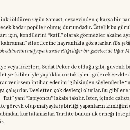
ink’i öldüren Ogün Samast, cezaevinden çıkarsa bir pa
ilecek kadar popüler olmuş durumdadır. Üstelik bu güruh
arı için, kendilerini “katil” olarak görmezler aksine ay
i kahraman” siluetlerine hayranlıkla göz atarlar.
(Bu şeki
yok edilmesini mafyaya havale ettiği diğer bir gazeteci de Uğur 
e veya liderleri, Sedat Peker de olduğu gibi, güvenli bi
et yetkilileriyle yaptıkları ortak işleri gülerek zevkle
rar verirsem intihar ederim” gibisinden söylemlerle “mi
 çalışırlar. Devletten çok devletçi olurlar. Bu gibilere
“Rat” yani “İspiyoncu” lakabı takılır. İster, içinde çalışt
tte görevli olup mafyayla iş birliği yapanların kimliğini 
kabından kurtulamazlar. Tarihte bunun ilk örneği Joseph
r.