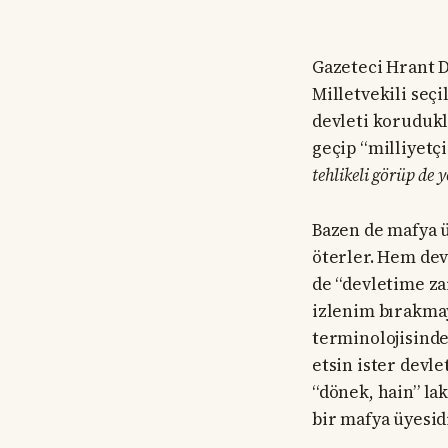
Gazeteci Hrant D
Milletvekili seç
devleti korudukl
geçip “milliyetç
tehlikeli görüp de 
Bazen de mafya üy
öterler. Hem devl
de “devletime za
izlenim bırakmaya
terminolojisinde 
etsin ister devle
“dönek, hain” la
bir mafya üyesidi