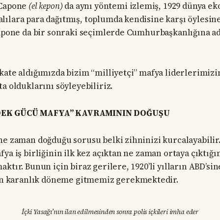
 Capone
(el kepon)
da aynı yöntemi izlemiş, 1929 dünya ek
ılara para dağıtmış, toplumda kendisine karşı öylesine
Capone da bir sonraki seçimlerde Cumhurbaşkanlığına ad
kate aldığımızda bizim “milliyetçi” mafya liderlerimizi
a olduklarını söyleyebiliriz.
DEK GÜCÜ MAFYA” KAVRAMININ DOĞUŞU
ne zaman doğduğu sorusu belki zihninizi kurcalayabilir.
ya iş birliğinin ilk kez açıktan ne zaman ortaya çıktığı
ktır. Bunun için biraz gerilere, 1920’li yılların ABD’sin
en karanlık döneme gitmemiz gerekmektedir.
İçki Yasağı’nın ilan edilmesinden sonra polis içkileri imha eder