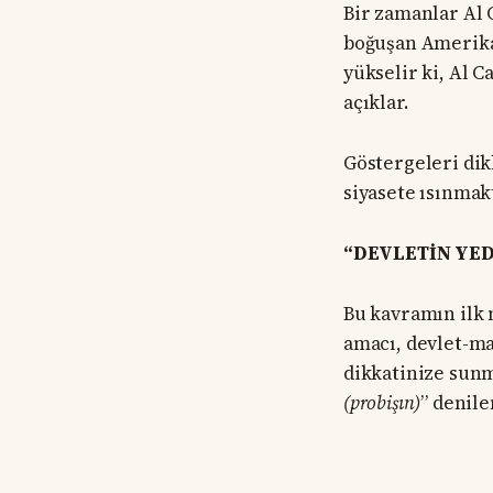
Bir zamanlar Al
boğuşan Amerikal
yükselir ki, Al 
açıklar.
Göstergeleri dik
siyasete ısınmakt
“DEVLETİN YE
Bu kavramın ilk 
amacı, devlet-maf
dikkatinize sunma
(probişın)
” denil