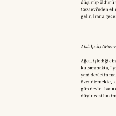
düşürüp öldürür.
Cezaevi’nden elin
gelir, İran’a ge
Abdi İpekçi (Musev
Ağca, işlediği c
kutsanmakta, “şan
yani devletin ma
özendirmekte, ka
gün devlet bana 
düşüncesi hakim