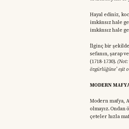
Hayal ediniz, ko
imkânsız hale ge
imkânsız hale ge
İlginç bir şekild
sefanın, şarap v
(1718-1730).
(Not: 
özgürlüğüne’ eşit ol
MODERN MAFY
Modern mafya, AB
olmayız. Ondan ö
çeteler hızla maf