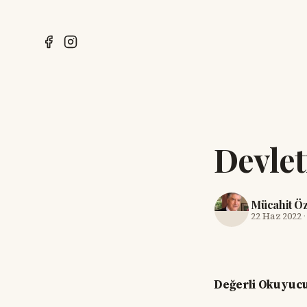
Devlet
Mücahit Ö
22 Haz 2022
Değerli Okuyucu