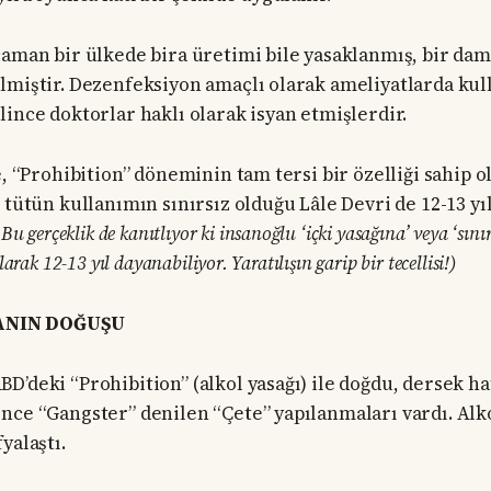
caman bir ülkede bira üretimi bile yasaklanmış, bir da
lmiştir. Dezenfeksiyon amaçlı olarak ameliyatlarda kull
lince doktorlar haklı olarak isyan etmişlerdir.
e, “Prohibition” döneminin tam tersi bir özelliği sahip o
e tütün kullanımın sınırsız olduğu Lâle Devri de 12-13 y
Bu gerçeklik de kanıtlıyor ki insanoğlu ‘içki yasağına’ veya ‘sınır
arak 12-13 yıl dayanabiliyor. Yaratılışın garip bir tecellisi!)
ANIN DOĞUŞU
D’deki “Prohibition” (alkol yasağı) ile doğdu, dersek h
nce “Gangster” denilen “Çete” yapılanmaları vardı. Alko
yalaştı.