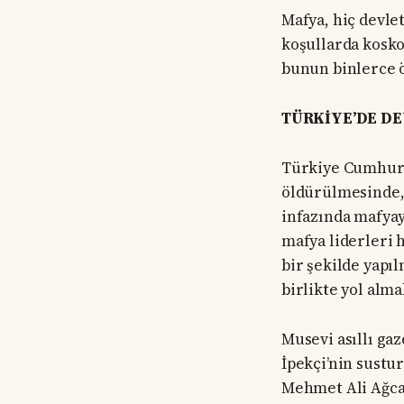
Mafya, hiç devle
koşullarda kosko
bunun binlerce ö
TÜRKİYE’DE DE
Türkiye Cumhuriy
öldürülmesinde, 1
infazında mafyay
mafya liderleri 
bir şekilde yapı
birlikte yol alma
Musevi asıllı gaz
İpekçi’nin sustu
Mehmet Ali Ağca, 