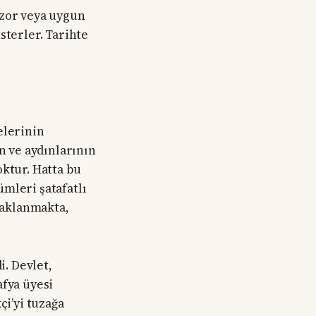
 zor veya uygun
sterler. Tarihte
elerinin
n ve aydınlarının
oktur. Hatta bu
mleri şatafatlı
ucaklanmakta,
i. Devlet,
afya üyesi
çi’yi tuzağa