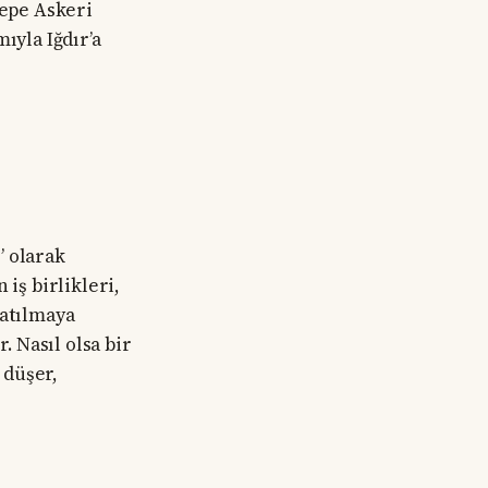
tepe Askeri
ıyla Iğdır’a
” olarak
iş birlikleri,
katılmaya
 Nasıl olsa bir
 düşer,