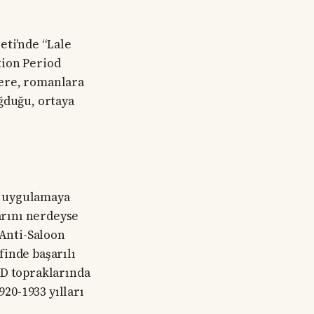
eti’nde “Lale
tion Period
lere, romanlara
duğu, ortaya
nı uygulamaya
larını nerdeyse
“Anti-Saloon
finde başarılı
BD topraklarında
920-1933 yılları