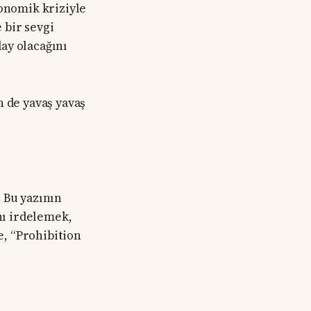
onomik kriziyle
 bir sevgi
ay olacağını
n de yavaş yavaş
 Bu yazının
nı irdelemek,
e, “Prohibition