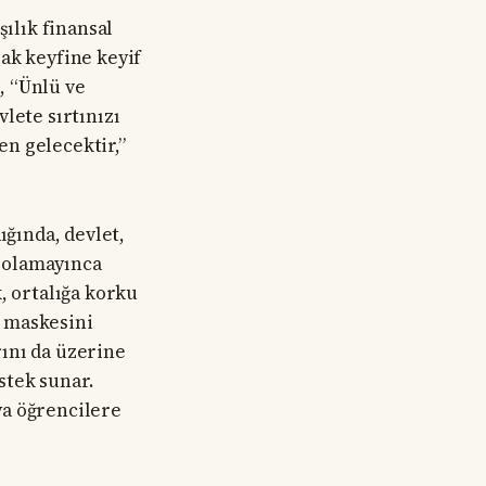
şılık finansal
ak keyfine keyif
, “Ünlü ve
lete sırtınızı
en gelecektir,”
ığında, devlet,
 olamayınca
, ortalığa korku
” maskesini
ını da üzerine
stek sunar.
eya öğrencilere