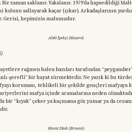
 Bir zaman saklanır. Yakalanır. 1979’da hapsedildiği Mal
i kolunu sallayarak kaçar (çıkar). Arkadaşlarının yardım
çer. Gerisi, hepimizin malumudur.
Abdi İpekçi (Musevi)
i)
inayetlere rağmen halen bazıları tarafından “peygamber
lı-şerefli” bir hayat sürmektedir. Ne yazık ki bu türden 
fyayı koruması, tehlikeli bir şekilde gençleri mafyaya 
riyerlerini mafya içinde aramalarına neden olmaktadır.
da bir “kıyak” çeker ya kaçmama göz yumar ya da cezam
dir.
Hrant Dink (Ermeni)