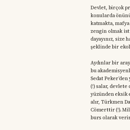
Devlet, birçok pr
konularda önünü 
katmakta, mafya 
zengin olmak ist
dayayınız, size h
şeklinde bir eko
Aydınlar bir aray
bu akademisyenl
Sedat Peker’den 
(!) salar, devlet
yüzünden eksik e
alır, Türkmen Dağ
Cömerttir (!). Mi
burs olarak verir