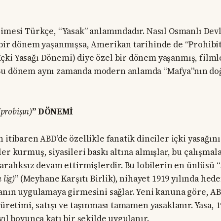
limesi Türkçe, “Yasak” anlamındadır. Nasıl Osmanlı Devl
 bir dönem yaşanmışsa, Amerikan tarihinde de “Prohibi
(İçki Yasağı Dönemi) diye özel bir dönem yaşanmış, film
Bu dönem aynı zamanda modern anlamda “Mafya”nın doğ
(probişın)
” DÖNEMİ
n itibaren ABD’de özellikle fanatik dinciler içki yasağı
ler kurmuş, siyasileri baskı altına almışlar, bu çalışma
 aralıksız devam ettirmişlerdir. Bu lobilerin en ünlüsü 
 lig)
” (Meyhane Karşıtı Birlik), nihayet 1919 yılında hede
sanın uygulamaya girmesini sağlar. Yeni kanuna göre, A
 üretimi, satışı ve taşınması tamamen yasaklanır. Yasa, 1
yıl boyunca katı bir şekilde uygulanır.