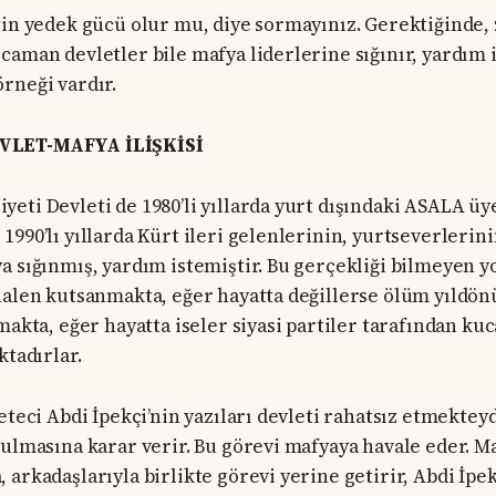
tin yedek gücü olur mu, diye sormayınız. Gerektiğinde,
caman devletler bile mafya liderlerine sığınır, yardım i
rneği vardır.
VLET-MAFYA İLİŞKİSİ
eti Devleti de 1980’li yıllarda yurt dışındaki ASALA üy
990’lı yıllarda Kürt ileri gelenlerinin, yurtseverlerini
a sığınmış, yardım istemiştir. Bu gerçekliği bilmeyen y
halen kutsanmakta, eğer hayatta değillerse ölüm yıldönü
lmakta, eğer hayatta iseler siyasi partiler tarafından k
ktadırlar.
eteci Abdi İpekçi’nin yazıları devleti rahatsız etmekteyd
rulmasına karar verir. Bu görevi mafyaya havale eder. M
arkadaşlarıyla birlikte görevi yerine getirir, Abdi İpek