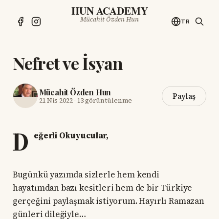
HUN ACADEMY
Mücahit Özden Hun
TR
Nefret ve İsyan
Mücahit Özden Hun
Paylaş
21 Nis 2022
·
13 görüntülenme
D
eğerli Okuyucular,
Bugünkü yazımda sizlerle hem kendi
hayatımdan bazı kesitleri hem de bir Türkiye
gerçeğini paylaşmak istiyorum. Hayırlı Ramazan
günleri dileğiyle…