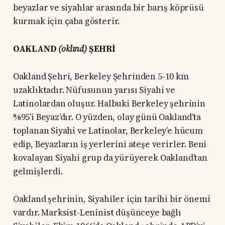
beyazlar ve siyahlar arasında bir barış köprüsü
kurmak için çaba gösterir.
OAKLAND
(oklınd)
ŞEHRİ
Oakland Şehri, Berkeley Şehrinden 5-10 km
uzaklıktadır. Nüfusunun yarısı Siyahi ve
Latinolardan oluşur. Halbuki Berkeley şehrinin
%95’i Beyaz’dır. O yüzden, olay günü Oakland’ta
toplanan Siyahi ve Latinolar, Berkeley’e hücum
edip, Beyazların iş yerlerini ateşe verirler. Beni
kovalayan Siyahi grup da yürüyerek Oakland’tan
gelmişlerdi.
Oakland şehrinin, Siyahiler için tarihi bir önemi
vardır. Marksist-Leninist düşünceye bağlı