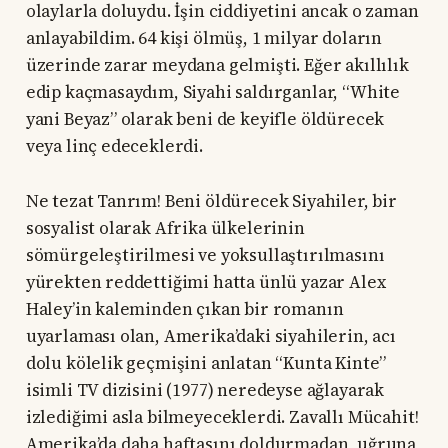
olaylarla doluydu. İşin ciddiyetini ancak o zaman
anlayabildim. 64 kişi ölmüş, 1 milyar doların
üzerinde zarar meydana gelmişti. Eğer akıllılık
edip kaçmasaydım, Siyahi saldırganlar, “White
yani Beyaz” olarak beni de keyifle öldürecek
veya linç edeceklerdi.
Ne tezat Tanrım! Beni öldürecek Siyahiler, bir
sosyalist olarak Afrika ülkelerinin
sömürgeleştirilmesi ve yoksullaştırılmasını
yürekten reddettiğimi hatta ünlü yazar Alex
Haley’in kaleminden çıkan bir romanın
uyarlaması olan, Amerika’daki siyahilerin, acı
dolu kölelik geçmişini anlatan “Kunta Kinte”
isimli TV dizisini (1977) neredeyse ağlayarak
izlediğimi asla bilmeyeceklerdi. Zavallı Mücahit!
Amerika’da daha haftasını doldurmadan, uğruna