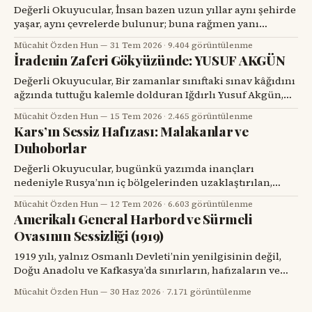
Değerli Okuyucular, İnsan bazen uzun yıllar aynı şehirde
yaşar, aynı çevrelerde bulunur; buna rağmen yanı
başındaki değerli bir hemşehrisini tanımak için bir
Mücahit Özden Hun
31 Tem 2026
·
9.404 görüntülenme
tesadüfü beklemek zorunda kalır. Prof. Dr. Hakan Alpay
İradenin Zaferi Gökyüzünde: YUSUF AKGÜN
Karasu’yla tanışmam da böyle oldu. Onu ilk gördüğümde,
karşımdaki kişinin başarılı bir diş hekimi, bilim insanı ve
Değerli Okuyucular, Bir zamanlar sınıftaki sınav kâğıdını
üniversite yöneticisi
ağzında tuttuğu kalemle dolduran Iğdırlı Yusuf Akgün,
bugün aynı kalemle Türkiye’nin millî muharip uçağı
Mücahit Özden Hun
15 Tem 2026
·
2.465 görüntülenme
KAAN’ı çiziyor. Çocuk yuvalarından dünya spor
Kars’ın Sessiz Hafızası: Malakanlar ve
sahnelerine, resim atölyelerinden TUSAŞ hangarlarına
Duhoborlar
uzanan bu yol, yalnızca bir başarı hikâyesi değil; insanın
kendi kaderine karşı verdiği büyük mücadelenin adıdır.
Değerli Okuyucular, bugünkü yazımda inançları
nedeniyle Rusya’nın iç bölgelerinden uzaklaştırılan,
Kars’ta köyler kurup toprağa kök salan ve tarihin başka
Mücahit Özden Hun
12 Tem 2026
·
6.603 görüntülenme
bir döneminde yeniden göç yollarına düşen iki
Amerikalı General Harbord ve Sürmeli
topluluğun hikâyesini dikkatinize sunacağım. Kars’ın
Ovasının Sessizliği (1919)
eski köylerinde kalın taş duvarlı bir eve, ahşap bir
verandaya, artık dönmeyen bir su değirmenine veya
1919 yılı, yalnız Osmanlı Devleti’nin yenilgisinin değil,
Doğu Anadolu ve Kafkasya’da sınırların, hafızaların ve
komşulukların parçalandığı bir yıldı. Savaş bitmiş
Mücahit Özden Hun
30 Haz 2026
·
7.171 görüntülenme
görünüyordu; fakat savaşın geride bıraktığı öfke, açlık,