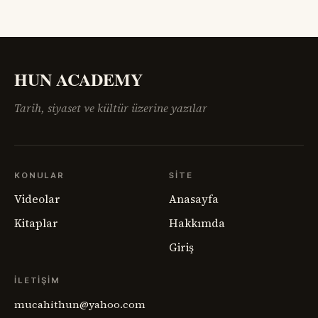
göç, intikam ve güvensizlik henüz bitmemişti. Paris Barış
Konferansı’nın salonlarında çizilmeye çalışılan haritalar,
sahadaki insan gerçeğini anlamakta zorlanıyordu.
Ermenistan meselesi,
HUN ACADEMY
Tarih, siyaset ve kültür üzerine yazılar
KONULAR
SITE
Videolar
Anasayfa
Kitaplar
Hakkımda
Giriş
İLETIŞIM
mucahithun@yahoo.com