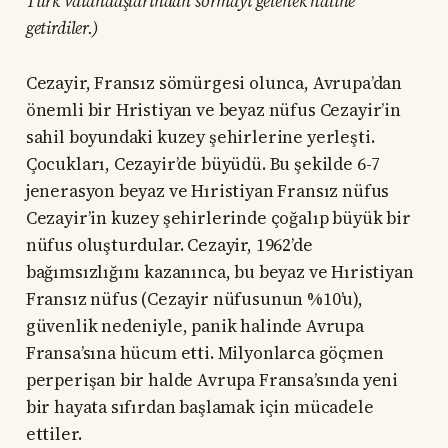
Türk vatandaşlarından sormayı gelenek haline
getirdiler.)
Cezayir, Fransız sömürgesi olunca, Avrupa’dan
önemli bir Hristiyan ve beyaz nüfus Cezayir’in
sahil boyundaki kuzey şehirlerine yerleşti.
Çocukları, Cezayir’de büyüdü. Bu şekilde 6-7
jenerasyon beyaz ve Hıristiyan Fransız nüfus
Cezayir’in kuzey şehirlerinde çoğalıp büyük bir
nüfus oluşturdular. Cezayir, 1962’de
bağımsızlığını kazanınca, bu beyaz ve Hıristiyan
Fransız nüfus (Cezayir nüfusunun %10’u),
güvenlik nedeniyle, panik halinde Avrupa
Fransa’sına hücum etti. Milyonlarca göçmen
perperişan bir halde Avrupa Fransa’sında yeni
bir hayata sıfırdan başlamak için mücadele
ettiler.