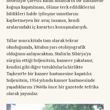
nedeniyle çaresiz kalan insanların bir hastanede
koğuşa kapatılması, ölüme terk edildiklerini
bildikleri halde iyileşme umutlarını
kaybetmeyen bir avuç insanın, kendi
aralarındaki iç karartıcı konuşmalarıydı.
Yıllar sonra kitabı tam olarak tekrar
okuduğumda, kitabın yarı otobiyografik
olduğunu anlayacaktım. Stalin’in Sibirya’ya
sürgün ettiği Soljenitsin, kansere yakalanır,
kendisi gibi diğer tutuklularla birlikte
Taşkent’te bir kanser hastanesine kapatılır.
Soljenitsin, 1954 yılında kanser hastanesinde
yaşadıklarını 1966’da önce bir gazetede tefrika
olarak yayımlar.