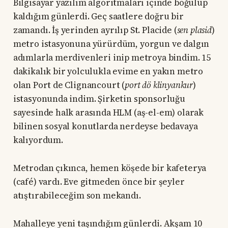
Bilgisayar yazılım algoritmaları içinde boğulup
kaldığım günlerdi. Geç saatlere doğru bir
zamandı. İş yerinden ayrılıp St. Placide (
sen plasid
)
metro istasyonuna yürürdüm, yorgun ve dalgın
adımlarla merdivenleri inip metroya bindim. 15
dakikalık bir yolculukla evime en yakın metro
olan Port de Clignancourt (
port dö klinyankur
)
istasyonunda indim. Şirketin sponsorluğu
sayesinde halk arasında HLM (aş-el-em) olarak
bilinen sosyal konutlarda nerdeyse bedavaya
kalıyordum.
Metrodan çıkınca, hemen köşede bir kafeterya
(café) vardı. Eve gitmeden önce bir şeyler
atıştırabileceğim son mekandı.
Mahalleye yeni taşındığım günlerdi. Akşam 10