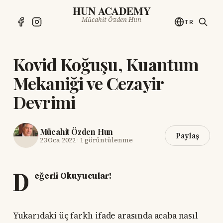
HUN ACADEMY
Mücahit Özden Hun
TR
Kovid Koğuşu, Kuantum
Mekaniği ve Cezayir
Devrimi
Mücahit Özden Hun
Paylaş
23 Oca 2022
·
1 görüntülenme
D
eğerli Okuyucular!
Yukarıdaki üç farklı ifade arasında acaba nasıl