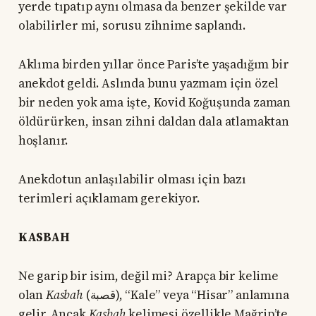
yerde tıpatıp aynı olmasa da benzer şekilde var
olabilirler mi, sorusu zihnime saplandı.
Aklıma birden yıllar önce Paris’te yaşadığım bir
anekdot geldi. Aslında bunu yazmam için özel
bir neden yok ama işte, Kovid Koğuşunda zaman
öldürürken, insan zihni daldan dala atlamaktan
hoşlanır.
Anekdotun anlaşılabilir olması için bazı
terimleri açıklamam gerekiyor.
KASBAH
Ne garip bir isim, değil mi? Arapça bir kelime
olan
Kasbah
(قصبة), “Kale” veya “Hisar” anlamına
gelir. Ancak
Kasbah
kelimesi özellikle Mağrip’te