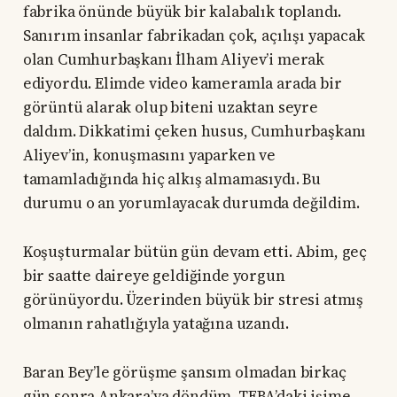
fabrika önünde büyük bir kalabalık toplandı.
Sanırım insanlar fabrikadan çok, açılışı yapacak
olan Cumhurbaşkanı İlham Aliyev’i merak
ediyordu. Elimde video kameramla arada bir
görüntü alarak olup biteni uzaktan seyre
daldım. Dikkatimi çeken husus, Cumhurbaşkanı
Aliyev’in, konuşmasını yaparken ve
tamamladığında hiç alkış almamasıydı. Bu
durumu o an yorumlayacak durumda değildim.
Koşuşturmalar bütün gün devam etti. Abim, geç
bir saatte daireye geldiğinde yorgun
görünüyordu. Üzerinden büyük bir stresi atmış
olmanın rahatlığıyla yatağına uzandı.
Baran Bey’le görüşme şansım olmadan birkaç
gün sonra Ankara’ya döndüm. TEBA’daki işime