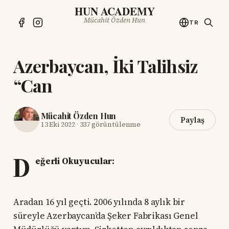
HUN ACADEMY
Mücahit Özden Hun
TR
Azerbaycan, İki Talihsiz
“Can
Mücahit Özden Hun
Paylaş
13 Eki 2022
·
337 görüntülenme
D
eğerli Okuyucular:
Aradan 16 yıl geçti. 2006 yılında 8 aylık bir
süreyle Azerbaycan’da Şeker Fabrikası Genel