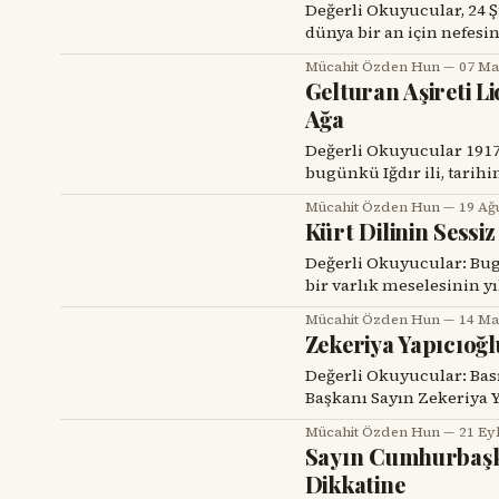
Değerli Okuyucular, 24 Şubat 2022 sabahı Rus tankları Ukrayna sınırını geçtiğinde
dünya bir an için nefesi
savaş başlamıştı. Televi
Mücahit Özden Hun
07 Ma
kilometrelerce uzayan m
Gelturan Aşireti 
yorumcuların çoğu aynı
Ağa
Değerli Okuyucular 1917’den 1920’ye kadar geçen süreçte Surmalu Uyezdi, yani
bugünkü Iğdır ili, tarih
yarattığı boşluk, Trans
Mücahit Özden Hun
19 Ağ
Cumhuriyeti’nin bağımsız
Kürt Dilinin Sessi
sürükledi. "Kaça-Kaç" gö
Değerli Okuyucular: Bugün 15 Mayıs. Kürt halkı için yalnızca bir takvim günü değil,
bir varlık meselesinin y
alfabelerle, dizelerle ve
Mücahit Özden Hun
14 Ma
yayımlanan Hawar dergisi
Zekeriya Yapıcıoğl
kabul edilmiştir. Ancak
Değerli Okuyucular: Basına yansıdığı kadarıyla HÜDA-PAR (Hür Dava Partisi) Genel
Başkanı Sayın Zekeriya Y
Anayasa’nın Dördüncü Ma
Mücahit Özden Hun
21 Ey
Bilindiği gibi Dördüncü
Sayın Cumhurbaşkan
kesin bir ifadeyle yasaklamaktadır. Konuyu detayland
Dikkatine
etmek isterim: “Anayasa