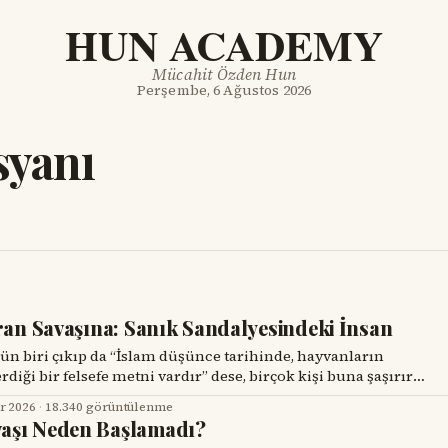
HUN ACADEMY
Mücahit Özden Hun
Perşembe, 6 Ağustos 2026
syanı
ran Savaşına: Sanık Sandalyesindeki İnsan
ği bir felsefe metni vardır” dese, birçok kişi buna şaşırır.
 yıl önce, İhvân-ı Safâ adıyla bilinen gizemli bir düşünce
r 2026
·
18.340 görüntülenme
amıyla “Saflık
aşı Neden Başlamadı?
ış