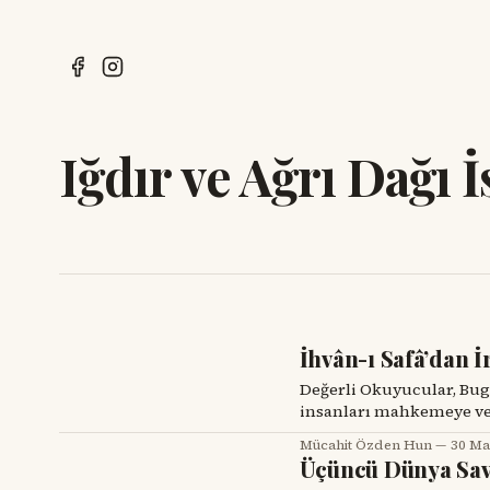
Iğdır ve Ağrı Dağı İ
İhvân-ı Safâ’dan İ
Değerli Okuyucular, Bugün biri çıkıp da “İslam düşünce tarihinde, hayvanların
insanları mahkemeye verdi
Oysa bundan yaklaşık bin
Mücahit Özden Hun
30 Ma
topluluğu, tam da bunu yaptı. “İhvân-ı Safâ” ifadesi, kelime anl
Üçüncü Dünya Sav
Kardeşleri” ya da “Arınm