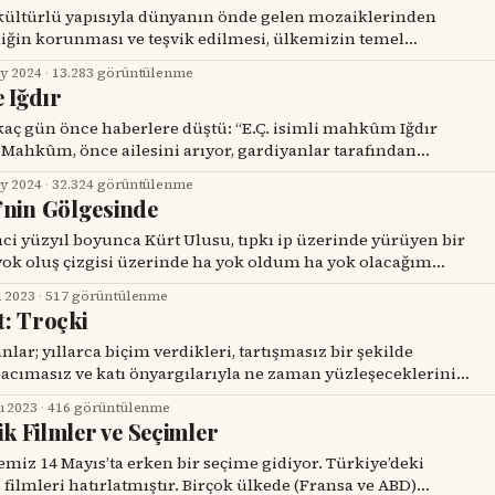
k kültürlü yapısıyla dünyanın önde gelen mozaiklerinden
liliğin korunması ve teşvik edilmesi, ülkemizin temel
ıdır. Ancak birkaç gün önce, Diyarbakır’da Kürtçe
y 2024
·
13.283 görüntülenme
et vermek isteyen bir kahve işletmecisinin gözaltına
e Iğdır
enmesi, toplumsal huzurumuzu ve kültürel çeşitliliğimizi
n
öylüyor, birkaç gün sonra da intihar ediyor. Adli Tıp, darp
y 2024
·
32.324 görüntülenme
’nin Gölgesinde
ci yüzyıl boyunca Kürt Ulusu, tıpkı ip üzerinde yürüyen bir
yok oluş çizgisi üzerinde ha yok oldum ha yok olacağım
r zorlukla devam ettirmiş, yoksunluklar ve imkansızlıklar
l 2023
·
517 görüntülenme
ce cılız sesini dünyaya duyurmaya çalışmış, hep bir
t: Troçki
r. Dilinin, kültürünün,
lar; yıllarca biçim verdikleri, tartışmasız bir şekilde
acımasız ve katı önyargılarıyla ne zaman yüzleşeceklerini
böyle anlarda yaşayacakları derin hayal kırıklığının
u 2023
·
416 görüntülenme
 tahmin edemezler. Benim de başımdan böyle bir olay geçti.
ik Filmler ve Seçimler
en devrimci gençlik hareketinin ruh hali ve
 filmleri hatırlatmıştır. Birçok ülkede (Fransa ve ABD)