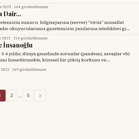
ndım. Seçim propagandalarının ya doğrudan içindeydim ya
r 2023
·
164 görüntülenme
rçeklik kendisini
a Dair…
cukluğumdan beri Türkiye’de
dır okuyucularımız gazetemizin yazılarına istedikleri gibi
nsanoğlu, kendi yarattığı “virüs” ile kendi mucizesi olan
s 2022
·
214 görüntülenme
engel oluyor. Garip yaratıklarız, değil mi? Ben de bu
e İnsanoğlu
yazılarla süsleyeceğim. Belki şu “virüs” belâsı da saldırısını
3-4 yıldır, dünya genelinde sorunlar (pandemi, savaşlar vb)
ini hissettirmekte, küresel bir çöküş korkusu ve
n ruhunu ve zihnini olumsuz yönde etkilemektedir.
i 2022
·
169 görüntülenme
daha kötü bir senaryoya yani açıkça ifade edersek “nükleer
lesi bir süreçte, umut ışıklarıyla dolu yeni
›
…
1
2
5