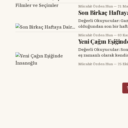
seçmen oldum, oy kulla
Mücahit Özden Hun
21 Ma
da izleyicisi durumundaydım. Şuna tanık oldum: Ülkemizde bir ge
Son Birkaç Haftay
hep tekrar etmiştir. Ço
Değerli Okuyucular: Gazetemizin sunucu bilgisayarına (server) “virüs” musallat
olduğundan son bir hafta
erişim sağlayamadılar. İ
Mücahit Özden Hun
03 Ka
bilgisayarların çalışmasına 
Yeni Çağın Eşiğind
seferki köşe yazımı kısa 
Değerli Okuyucular: Son 
eş zamanlı olarak kendis
karamsarlığı her bireyi
Mücahit Özden Hun
25 Ek
İnsanoğlunun kendisini 
kıyamete” hazırladığı böy