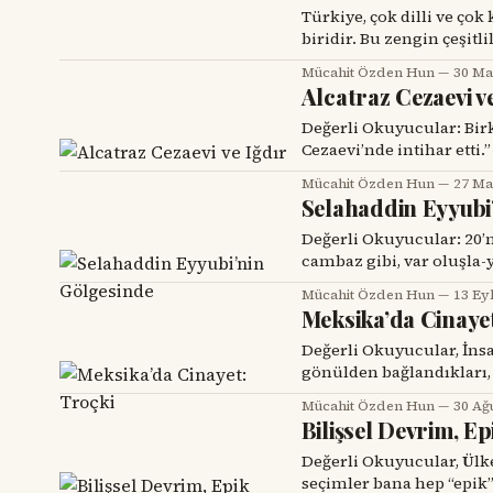
Türkiye, çok dilli ve ço
biridir. Bu zengin çeşit
değerlerinden biri olmal
Mücahit Özden Hun
30 Ma
(Kurmançça/Zazaca) hizm
Alcatraz Cezaevi v
alınması ve alınmak ist
destekleme
Değerli Okuyucular: Birkaç gün önce haberlere düştü: “E.Ç. isimli mahkûm Iğdır
Cezaevi’nde intihar etti.” Mahkûm, önce ailesini arıyor, gardiyanlar tarafında
sürekli darp edildiğini s
Mücahit Özden Hun
27 Ma
izlerini doğruluyor. Buna benzer vakalar daha önce de Iğdır S Tipi Cezaevinde
Selahaddin Eyyubi
yaşandı. Iğdır’ı
Değerli Okuyucular: 20’n
cambaz gibi, var oluşla-
diyerek, varlığını binbi
Mücahit Özden Hun
13 Ey
içinde, gücünün yettiğin
Meksika’da Cinaye
mücadele içinde olmuştu
Değerli Okuyucular, İnsan
gönülden bağlandıkları, 
asla bilemezler. Ayrıca, 
Mücahit Özden Hun
30 Ağ
boyutunu ve etkisini de
Bilişsel Devrim, Ep
“78 Kuşağı” olarak bilin
Değerli Okuyucular, Ülkemiz 14 Mayıs’ta erken bir seçime gidiyor. Türkiye’deki
seçimler bana hep “epik”