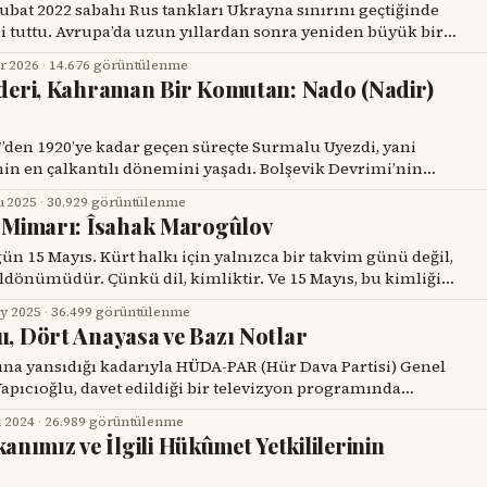
ni tuttu. Avrupa’da uzun yıllardan sonra yeniden büyük bir
zyon ekranlarında patlayan füzeler, yanan şehirler ve
r 2026
·
14.676 görüntülenme
ülteci konvoyları görülüyordu. O günlerde uluslararası
Lideri, Kahraman Bir Komutan: Nado (Nadir)
 soruyu soruyordu: “Üçüncü Dünya Savaşı
inin en çalkantılı dönemini yaşadı. Bolşevik Devrimi’nin
kafkasya Cumhuriyeti’nin kısa ömrü, ardından Ermenistan
u 2025
·
30.929 görüntülenme
lığı ve uyguladığı politikalar bölgeyi bir iç savaşa
z Mimarı: Îsahak Marogûlov
çüyle binlerce insan yurtlarını
ıldönümüdür. Çünkü dil, kimliktir. Ve 15 Mayıs, bu kimliğin
 direnişle yazılmaya başlandığı gündür. 1932 yılında Şam’da
y 2025
·
36.499 görüntülenme
yle birlikte bu tarih, Kürtler için “Dil Bayramı” olarak
u, Dört Anayasa ve Bazı Notlar
apıcıoğlu, davet edildiği bir televizyon programında
ddesinin kaldırılması gerektiği görüşünü ileri sürmüş.
l 2024
·
26.989 görüntülenme
 Madde, Anayasa’nın ilk üç maddesinin değiştirilmesini
ımız ve İlgili Hükûmet Yetkililerinin
ırmadan önce şunu ifade
”