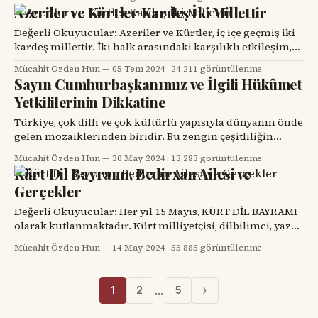
böyle bir saldırı hiç olmayacak. Savaş karşıtı birisi olarak
Azeriler ve Kürtler Kardeş İki Millettir
bu saldırı gerçekleşmeden tarafların barış masasına
oturarak uzlaşmaya varmaları elbette en samimi
Değerli Okuyucular: Azeriler ve Kürtler, iç içe geçmiş iki
dileğimdir. Ancak gerçek yaşam isteklerimiz
kardeş millettir. İki halk arasındaki karşılıklı etkileşim,
tarih boyunca birçok alanda görülmüş ve her iki
Mücahit Özden Hun
05 Tem 2024
·
24.211 görüntülenme
toplumun sosyal, kültürel ve tarihi dokusunu kökten
Sayın Cumhurbaşkanımız ve İlgili Hükûmet
şekillendirmiştir. Azeriler ve Kürtler, tarih boyunca
Yetkililerinin Dikkatine
birçok kez aynı devlet yapısı içinde yer almış ve ortak
tarihi olaylara tanık
Türkiye, çok dilli ve çok kültürlü yapısıyla dünyanın önde
gelen mozaiklerinden biridir. Bu zengin çeşitliliğin
korunması ve teşvik edilmesi, ülkemizin temel
Mücahit Özden Hun
30 May 2024
·
13.283 görüntülenme
değerlerinden biri olmalıdır. Ancak birkaç gün önce,
Kürt Dil Bayramı, Bedirxan Ailesi ve
Diyarbakır’da Kürtçe (Kurmançça/Zazaca) hizmet vermek
Gerçekler
isteyen bir kahve işletmecisinin gözaltına alınması ve
alınmak istenmesi, toplumsal huzurumuzu ve kültürel
Değerli Okuyucular: Her yıl 15 Mayıs, KÜRT DİL BAYRAMI
çeşitliliğimizi destekleme
olarak kutlanmaktadır. Kürt milliyetçisi, dilbilimci, yazar,
diplomat ve siyasetçi Celadet Ali Bedirxan, 15 Mayıs 1932
Mücahit Özden Hun
14 May 2024
·
55.885 görüntülenme
tarihinde HAWAR dergisini çıkarır. İlk 23 sayıda Arap
harflerinin yanı sıra Latin harflerine de yer veren Celadet
Ali Bedirxan, 24. sayıdan itibaren sadece Latin harflerini
›
…
1
2
5
kullanır.