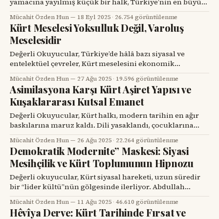
yamacına yayılmış küçük bir halk, Türkiye’nin en büyük
siyasal meselelerinden birine ışık tutuyor: Basklar. Aynı
Mücahit Özden Hun
18 Eyl 2025
·
26.754 görüntülenme
halk, iki farklı devlet içinde iki farklı deneyim yaşıyor.
Kürt Meselesi Yoksulluk Değil, Varoluş
İspanya’daki Bask Özerk Bölgesi kendi parlamentosu,
Meselesidir
polis gücü ve mali sistemine sahip; Euskara dili
İspanyolca ile
Değerli Okuyucular, Türkiye’de hâlâ bazı siyasal ve
entelektüel çevreler, Kürt meselesini ekonomik
yoksulluk ve geri kalmışlık üzerinden açıklamayı tercih
Mücahit Özden Hun
27 Ağu 2025
·
19.596 görüntülenme
ediyor. Bu kesimlere göre toplum zenginleştiğinde,
Asimilasyona Karşı Kürt Aşiret Yapısı ve
kalkınma hamleleri başarıya ulaştığında geriye hiçbir
Kuşaklararası Kutsal Emanet
sorun kalmayacaktır. Kürtlerin yaşadığı sıkıntılar da bu
bağlamda yapay görülmekte, “ekonomi düzelirse kimlik
Değerli Okuyucular, Kürt halkı, modern tarihin en ağır
talepleri de gündemden düşer” denmektedir.
baskılarına maruz kaldı. Dili yasaklandı, çocuklarına
kendi ana dilinde eğitim vermesi engellendi, köyleri
Mücahit Özden Hun
26 Ağu 2025
·
22.264 görüntülenme
boşaltıldı, isimleri değiştirildi. Normalde böyle bir halkın
Demokratik Modernite” Maskesi: Siyasi
kısa sürede kimliğini kaybetmesi beklenirdi. Ama
Mesihçilik ve Kürt Toplumunun Hipnozu
Kürtler kaybolmadı. Çünkü onların en büyük gücü, aşiret
yapıları ve hafızalarıydı. Bugün birçok çevre aşiretleri
Değerli okuyucular, Kürt siyasal hareketi, uzun süredir
“feodal,
bir “lider kültü”nün gölgesinde ilerliyor. Abdullah
Öcalan’ın söylemleri ve stratejileri, devletle girilen
Mücahit Özden Hun
11 Ağu 2025
·
46.610 görüntülenme
pazarlıkların ardından “Demokratik Modernite” adı
Hêvîya Derve: Kürt Tarihinde Fırsat ve
altında yeniden paketleniyor. Son aylarda ise bu kavram,