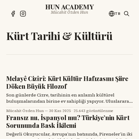
HUN ACADEMY
Mücahit Özden Hun
TR
Kürt Tarihi & Kültürü
Melayê Cizîrî: Kürt Kültür Hafızasını Şiire
Döken Büyük Filozof
Son günlerde Cizre, tarihinin en anlamlı kültürel
buluşmalarından birine ev sahipliği yapıyor. Uluslararası
Melayê Cizîrî Sempozyumu, bölgenin dört bir yanından
Mücahit Özden Hun
30 Kas 2025
·
25.643 görüntülenme
akademisyenleri, araştırmacıları ve entelektüelleri bir
Fransız mı, İspanyol mu? Türkiye’nin Kürt
araya getirerek büyük şairin mirasını yeniden gündeme
Sorununda Bask İkilemi
taşıdı. Etkinliğin en dikkat çekici yönlerinden biri ise,
Kuzey Irak Kürdistan Bölgesi’nin onursal başkanı Mesud
Değerli Okuyucular, Avrupa’nın batısında, Pireneler’in iki
Barzanî’nin