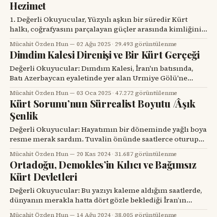
Hezimet
köy köy şehir şehir dolaşan elçiler aracılığıyla Kürt
halkına adeta bir kurtuluş reçetesi gibi pazarlanıyor.
1. Değerli Okuyucular, Yüzyılı aşkın bir süredir Kürt
Toplantılar
halkı, coğrafyasını parçalayan güçler arasında kimliğini
korumaya, geleceğini inşa etmeye çalışıyor. Ne var ki
Mücahit Özden Hun
02 Ağu 2025
·
29.493 görüntülenme
tarih boyunca karşılarına çıkan her büyük sarsıntı,
Dimdim Kalesi Direnişi ve Bir Kürt Gerçeği
Kürtler için aynı döngüyü yeniden başlattı: bir umut
belirdi, bir fırsat doğdu, ama sonu yine hüsranla bitti.
Değerli Okuyucular: Dımdım Kalesi, İran'ın batısında,
Hêvîya derve yani dışa
Batı Azerbaycan eyaletinde yer alan Urmiye Gölü'ne
yakın bir bölgede bulunmaktadır. Kürt tarihi açısından
Mücahit Özden Hun
03 Oca 2025
·
47.272 görüntülenme
büyük öneme sahip olan bu kale, 17. yüzyılın başlarında
Kürt Sorunu’nun Sürrealist Boyutu /Âşık
Osmanlı ve Safeviler arasındaki çekişmenin bir parçası
Şenlik
olarak Kürtlerin direniş sembollerinden biri haline
gelmiştir. Tarihi bir gerçeğe
Değerli Okuyucular: Hayatımın bir döneminde yağlı boya
resme merak sardım. Tuvalin önünde saatlerce oturup
renkleri ve hayalleri buluşturmanın zevkini tattım. Bu
Mücahit Özden Hun
20 Kas 2024
·
31.687 görüntülenme
nedenle olsa gerek ne zaman yağlı boya bir resim görsem
Ortadoğu, Demokles’in Kılıcı ve Bağımsız
kendimi renklerin cazibesine kaptırır, ruhumu başka bir
Kürt Devletleri
dünyaya teslim ederim. Birkaç gün öncesiydi. Belçikalı
sürrealist (gerçeküstücü) ressam ünlü René
Değerli Okuyucular: Bu yazıyı kaleme aldığım saatlerde,
dünyanın merakla hatta dört gözle beklediği İran’ın
İsrail’e füze saldırısı henüz gerçekleşmiş değil. Belki de
Mücahit Özden Hun
14 Ağu 2024
·
38.005 görüntülenme