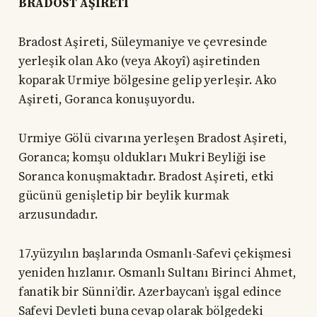
BRADOST AŞİRETİ
Bradost Aşireti, Süleymaniye ve çevresinde
yerleşik olan Ako (veya Akoyî) aşiretinden
koparak Urmiye bölgesine gelip yerleşir. Ako
Aşireti, Goranca konuşuyordu.
Urmiye Gölü civarına yerleşen Bradost Aşireti,
Goranca; komşu oldukları Mukri Beyliği ise
Soranca konuşmaktadır. Bradost Aşireti, etki
gücünü genişletip bir beylik kurmak
arzusundadır.
17.yüzyılın başlarında Osmanlı-Safevi çekişmesi
yeniden hızlanır. Osmanlı Sultanı Birinci Ahmet,
fanatik bir Sünni’dir. Azerbaycan’ı işgal edince
Safevi Devleti buna cevap olarak bölgedeki