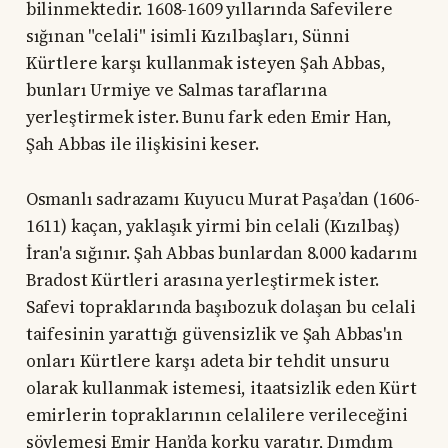
bilinmektedir. 1608-1609 yıllarında Safevilere
sığınan "celali" isimli Kızılbaşları, Sünni
Kürtlere karşı kullanmak isteyen Şah Abbas,
bunları Urmiye ve Salmas taraflarına
yerleştirmek ister. Bunu fark eden Emir Han,
Şah Abbas ile ilişkisini keser.
Osmanlı sadrazamı Kuyucu Murat Paşa’dan (1606-
1611) kaçan, yaklaşık yirmi bin celali (Kızılbaş)
İran'a sığınır. Şah Abbas bunlardan 8.000 kadarını
Bradost Kürtleri arasına yerleştirmek ister.
Safevi topraklarında başıbozuk dolaşan bu celali
taifesinin yarattığı güvensizlik ve Şah Abbas'ın
onları Kürtlere karşı adeta bir tehdit unsuru
olarak kullanmak istemesi, itaatsizlik eden Kürt
emirlerin topraklarının celalilere verileceğini
söylemesi Emir Han’da korku yaratır, Dımdım