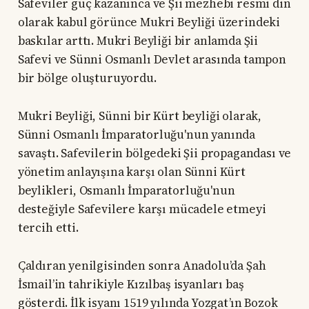
Safeviler güç kazanınca ve Şii mezhebi resmi din
olarak kabul görünce Mukri Beyliği üzerindeki
baskılar arttı. Mukri Beyliği bir anlamda Şii
Safevi ve Sünni Osmanlı Devlet arasında tampon
bir bölge oluşturuyordu.
Mukri Beyliği, Sünni bir Kürt beyliği olarak,
Sünni Osmanlı İmparatorluğu'nun yanında
savaştı. Safevilerin bölgedeki Şii propagandası ve
yönetim anlayışına karşı olan Sünni Kürt
beylikleri, Osmanlı İmparatorluğu'nun
desteğiyle Safevilere karşı mücadele etmeyi
tercih etti.
Çaldıran yenilgisinden sonra Anadolu’da Şah
İsmail’in tahrikiyle Kızılbaş isyanları baş
gösterdi. İlk isyanı 1519 yılında Yozgat’ın Bozok