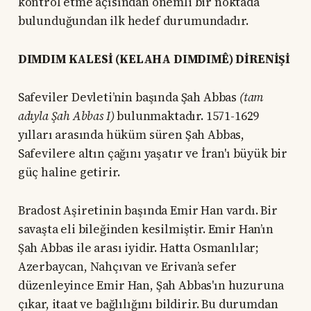
kontrol etme açısından önemli bir noktada
bulunduğundan ilk hedef durumundadır.
DIMDIM KALESİ (KELAHA DIMDIMÊ) DİRENİŞİ
Safeviler Devleti’nin başında Şah Abbas
(tam
adıyla Şah Abbas I)
bulunmaktadır. 1571-1629
yılları arasında hüküm süren Şah Abbas,
Safevilere altın çağını yaşatır ve İran'ı büyük bir
güç haline getirir.
Bradost Aşiretinin başında Emir Han vardı. Bir
savaşta eli bileğinden kesilmiştir. Emir Han’ın
Şah Abbas ile arası iyidir. Hatta Osmanlılar;
Azerbaycan, Nahçıvan ve Erivan’a sefer
düzenleyince Emir Han, Şah Abbas'ın huzuruna
çıkar, itaat ve bağlılığını bildirir. Bu durumdan