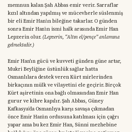
memnun kalan Şah Abbas emir verir. Sarraflar
kızıl altından yapılmış ve mücevherle süslenmiş
bir eli Emir Han’ın bileğine takarlar. O günden
sonra Emir Han’ın ismi halk arasında Emir Han
Lepzerin olur.
(Lepzerin, “Altın el/pençe” anlamına
gelmektedir.)
Emir Han'ın gücü ve kuvveti günden güne artar,
Mukri Beyliğine üstünlük sağlar hatta
Osmanlılara destek veren Kürt mirlerinden
birkaçının mülk ve vilayetini ele geçirir. Birçok
Kürt aşiretinin ona bağlı olmasından Emir Han
gurur ve kibre kapılır. Şah Abbas, Güney
Kafkasya’da Osmanlıya karşı savaşa çıkmadan
önce Emir Han’ın ordusuna katılması için çağrı
yapar ama bu kez Emir Han, Sünni mezhebine