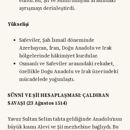
edildi. Bu, Şii ve Sünni dünyası arasındaki
ayrışmayı derinleştirdi.
Yükselişi
Safeviler, Şah İsmail döneminde
Azerbaycan, İran, Doğu Anadolu ve Irak
bölgelerinde hâkimiyet kurdular.
Osmanlı ve Safeviler arasındaki rekabet,
özellikle Doğu Anadolu ve Irak üzerindeki
mücadelede yoğunlaştı.
SÜNNİ VE Şİİ HESAPLAŞMASI: ÇALDIRAN
SAVAŞI (23 Ağustos 1514)
Yavuz Sultan Selim tahta geldiğinde Anadolu’nun
büyük kısmı Alevi ve Şii mezhebine bağlıydı. Bu