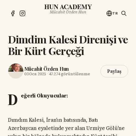
HUN ACADEMY
Mücahit Özden Hun
TR
Dimdim Kalesi Direnişi ve
Bir Kürt Gerçeği
Mücahit Özden Hun
Paylaş
03 Oca 2025
·
47.274 görüntülenme
D
eğerli Okuyucular:
Dımdım Kalesi, İran'ın batısında, Batı
Azerbaycan eyaletinde yer alan Urmiye Gölü'ne