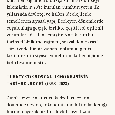
kültürel bağlamda oldukça karmaşık bir seyir
izlemiştir. 1923’te kurulan Cumhuriyet’in ilk
yıllarında devletçi ve halkçı ideolojilerle
temellenen siyasal yapı, ilerleyen dönemlerde
çoğulculuğa geçişle birlikte çeşitli sol eğilimli
yorumlara da alan açmıştır. Ancak tüm bu
tarihsel birikime rağmen, sosyal demokrasi
Türkiye’de hiçbir zaman toplumun geniş
kesimlerinin siyasal yönelimini kalıcı biçimde
belirleyememiştir.
TÜRKİYE’DE SOSYAL DEMOKRASİNİN
TARİHSEL SEYRİ (1923–2023)
Cumhuriyet’in kurucu kadroları, erken
dönemde devletçi ekonomik model ile halkçılığı
harmanlayarak bir tür devlet sosyalizmi