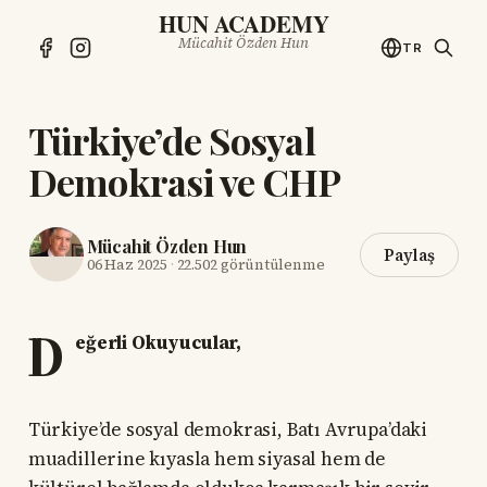
HUN ACADEMY
Mücahit Özden Hun
TR
Türkiye’de Sosyal
Demokrasi ve CHP
Mücahit Özden Hun
Paylaş
06 Haz 2025
·
22.502 görüntülenme
D
eğerli Okuyucular,
Türkiye’de sosyal demokrasi, Batı Avrupa’daki
muadillerine kıyasla hem siyasal hem de