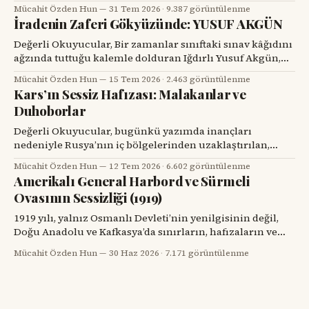
başındaki değerli bir hemşehrisini tanımak için bir
Mücahit Özden Hun
31 Tem 2026
·
9.387 görüntülenme
tesadüfü beklemek zorunda kalır. Prof. Dr. Hakan Alpay
İradenin Zaferi Gökyüzünde: YUSUF AKGÜN
Karasu’yla tanışmam da böyle oldu. Onu ilk gördüğümde,
karşımdaki kişinin başarılı bir diş hekimi, bilim insanı ve
Değerli Okuyucular, Bir zamanlar sınıftaki sınav kâğıdını
üniversite yöneticisi
ağzında tuttuğu kalemle dolduran Iğdırlı Yusuf Akgün,
bugün aynı kalemle Türkiye’nin millî muharip uçağı
Mücahit Özden Hun
15 Tem 2026
·
2.463 görüntülenme
KAAN’ı çiziyor. Çocuk yuvalarından dünya spor
Kars’ın Sessiz Hafızası: Malakanlar ve
sahnelerine, resim atölyelerinden TUSAŞ hangarlarına
Duhoborlar
uzanan bu yol, yalnızca bir başarı hikâyesi değil; insanın
kendi kaderine karşı verdiği büyük mücadelenin adıdır.
Değerli Okuyucular, bugünkü yazımda inançları
nedeniyle Rusya’nın iç bölgelerinden uzaklaştırılan,
Kars’ta köyler kurup toprağa kök salan ve tarihin başka
Mücahit Özden Hun
12 Tem 2026
·
6.602 görüntülenme
bir döneminde yeniden göç yollarına düşen iki
Amerikalı General Harbord ve Sürmeli
topluluğun hikâyesini dikkatinize sunacağım. Kars’ın
Ovasının Sessizliği (1919)
eski köylerinde kalın taş duvarlı bir eve, ahşap bir
verandaya, artık dönmeyen bir su değirmenine veya
1919 yılı, yalnız Osmanlı Devleti’nin yenilgisinin değil,
Doğu Anadolu ve Kafkasya’da sınırların, hafızaların ve
komşulukların parçalandığı bir yıldı. Savaş bitmiş
Mücahit Özden Hun
30 Haz 2026
·
7.171 görüntülenme
görünüyordu; fakat savaşın geride bıraktığı öfke, açlık,
göç, intikam ve güvensizlik henüz bitmemişti. Paris Barış
Konferansı’nın salonlarında çizilmeye çalışılan haritalar,
sahadaki insan gerçeğini anlamakta zorlanıyordu.