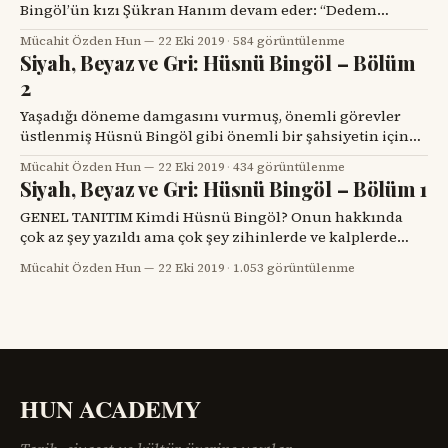
Bingöl’ün kızı Şükran Hanım devam eder: “Dedem
(Abdülkerim Bey) ilk evliliğini ‘Osmanlı Nene’ diye
Mücahit Özden Hun
22 Eki 2019
·
584 görüntülenme
çağırdığımız bir hanımla yapmıştı. Bu evlilikten üç oğlu
Siyah, Beyaz ve Gri: Hüsnü Bingöl – Bölüm
bir kızı dünyaya gelir. ‘Osmanlı Nene’nin vefatından
2
sonra dedem, Doğubayazıt’a bağlı Karşeyh köyünden
Şeyh ailesinden Cevahir Hanım’la
Yaşadığı döneme damgasını vurmuş, önemli görevler
üstlenmiş Hüsnü Bingöl gibi önemli bir şahsiyetin içinde
taşıdığı idealizmi ve ruh halini anlamak için aile
Mücahit Özden Hun
22 Eki 2019
·
434 görüntülenme
kökenine ve nereden geldiğine göz atmakta yarar vardır.
Siyah, Beyaz ve Gri: Hüsnü Bingöl – Bölüm 1
Bir insanın kişilik özelliklerini hiç şüphesiz büyük
ölçüde kendi aile tarihi ve dedelerinin yaşadığı topraklar
GENEL TANITIM Kimdi Hüsnü Bingöl? Onun hakkında
belirler. Bu nedenle bu yazımda
çok az şey yazıldı ama çok şey zihinlerde ve kalplerde
gömülü kaldı. Evet, kimdi bir döneme damgasını vuran,
Mücahit Özden Hun
22 Eki 2019
·
1.053 görüntülenme
bir yandan vatan için canını feda edercesine görevine
bağlıyken bir yandan geride gözü yaşlı ve kalbi buruk
insanlar bırakan Hüsnü Bingöl? Sıradan bir MİT ajanı
HUN ACADEMY