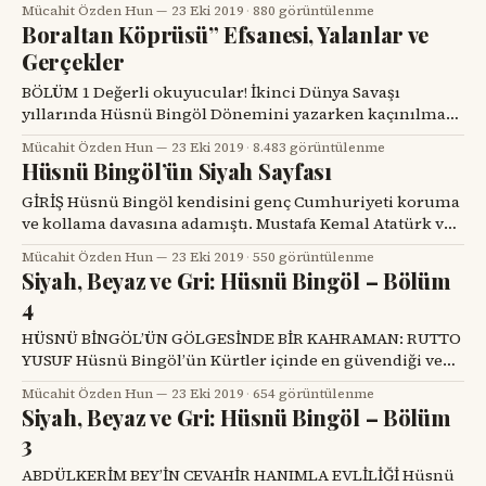
Mücahit Özden Hun
23 Eki 2019
·
880 görüntülenme
köşesinde böylesine detaylı bir konuyu en özet ve en kısa
Boraltan Köprüsü” Efsanesi, Yalanlar ve
yoldan okuyucuya aktarmanın başka bir yolunu
Gerçekler
bulmakta doğrusu zorlandım. Okuma keyfinizi bozacak
bu durum için şimdiden özür dilerim. Umarım her şeyi
BÖLÜM 1 Değerli okuyucular! İkinci Dünya Savaşı
yıllarında Hüsnü Bingöl Dönemini yazarken kaçınılmaz
olarak medyada ve popüler okumalarda karşıma
Mücahit Özden Hun
23 Eki 2019
·
8.483 görüntülenme
“Boraltan Köprüsü Faciası” ismiyle düzinelerce yazı çıktı.
Hüsnü Bingöl’ün Siyah Sayfası
Gerçi daha önce gerek Iğdır’daki gazeteci dostlardan
gerekse farklı üniversitelerdeki öğretim görevlisi
GİRİŞ Hüsnü Bingöl kendisini genç Cumhuriyeti koruma
arkadaşlardan bu konuda onlarca telefon almıştım.
ve kollama davasına adamıştı. Mustafa Kemal Atatürk ve
Bunun nedeni Iğdır’la ilgili
İnönü’nün izledikleri dünya ve ülke siyasetini
Mücahit Özden Hun
23 Eki 2019
·
550 görüntülenme
içselleştirmiş ve benimsemişti. Daha sonraki yazı
Siyah, Beyaz ve Gri: Hüsnü Bingöl – Bölüm
dizilerimde göreceğimiz gibi özellikle İkinci Dünya
4
Savaşı yıllarında Modern Türkçülük ve Pan-Turancılık
düşüncesi çatışma içine girer. Hüsnü Bingöl Mustafa
HÜSNÜ BİNGÖL’ÜN GÖLGESİNDE BİR KAHRAMAN: RUTTO
Kemal ve İnönü
YUSUF Hüsnü Bingöl’ün Kürtler içinde en güvendiği ve
en faal ajanlarından biri belki de en başta geleni Yusuf
Mücahit Özden Hun
23 Eki 2019
·
654 görüntülenme
Çakmaz’dır. Namı Diğer “Rutto Yusuf” veya kısaca “Rutto”
Siyah, Beyaz ve Gri: Hüsnü Bingöl – Bölüm
olan Yusuf Çakmaz, bir Iğdır efsanesidir. GİRİŞ Dört sınır
3
Ağrı Dağında öpüşür. İran, Türkiye, Ermenistan
ABDÜLKERİM BEY’İN CEVAHİR HANIMLA EVLİLİĞİ Hüsnü