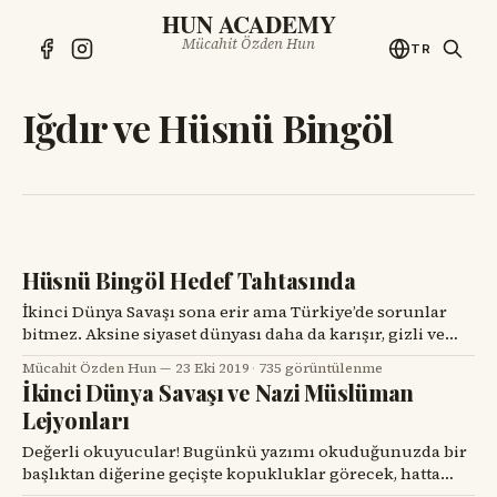
HUN ACADEMY
Mücahit Özden Hun
TR
Iğdır ve Hüsnü Bingöl
Hüsnü Bingöl Hedef Tahtasında
İkinci Dünya Savaşı sona erir ama Türkiye’de sorunlar
bitmez. Aksine siyaset dünyası daha da karışır, gizli ve
açık hesaplaşmalar su yüzüne çıkar. Çok geçmeden
Mücahit Özden Hun
23 Eki 2019
·
735 görüntülenme
1923’den beri ülkeyi tek parti olarak yöneten CHP içinde
İkinci Dünya Savaşı ve Nazi Müslüman
muhalif sesler yükselmeye başlar. 1945-1950 arası yıllar
Lejyonları
bir anlamda Türkiye’nin çoğulcu demokrasiye geçiş için
Değerli okuyucular! Bugünkü yazımı okuduğunuzda bir
başlıktan diğerine geçişte kopukluklar görecek, hatta
bazı konuların tekrar etiğine şahit olacaksınız. Gazete