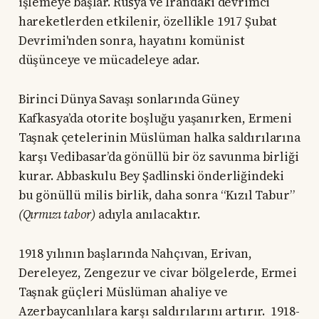
işlemeye başlar. Rusya ve İran'daki devrimci
hareketlerden etkilenir, özellikle 1917 Şubat
Devrimi'nden sonra, hayatını komünist
düşünceye ve mücadeleye adar.
Birinci Dünya Savaşı sonlarında Güney
Kafkasya’da otorite boşluğu yaşanırken, Ermeni
Taşnak çetelerinin Müslüman halka saldırılarına
karşı Vedibasar’da gönüllü bir öz savunma birliği
kurar. Abbaskulu Bey Şadlinski önderliğindeki
bu gönüllü milis birlik, daha sonra “Kızıl Tabur”
(Qırmızı tabor)
adıyla anılacaktır.
1918 yılının başlarında Nahçıvan, Erivan,
Dereleyez, Zengezur ve civar bölgelerde, Ermei
Taşnak güçleri Müslüman ahaliye ve
Azerbaycanlılara karşı saldırılarını artırır. 1918-