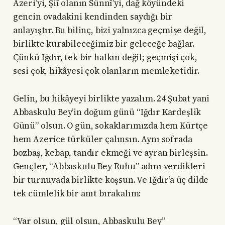
Azeri’yi, Şiî olanın Sünnî’yi, dağ köyündeki
gencin ovadakini kendinden saydığı bir
anlayıştır. Bu bilinç, bizi yalnızca geçmişe değil,
birlikte kurabileceğimiz bir geleceğe bağlar.
Çünkü Iğdır, tek bir halkın değil; geçmişi çok,
sesi çok, hikâyesi çok olanların memleketidir.
Gelin, bu hikâyeyi birlikte yazalım. 24 Şubat yani
Abbaskulu Bey’in doğum günü “Iğdır Kardeşlik
Günü” olsun. O gün, sokaklarımızda hem Kürtçe
hem Azerice türküler çalınsın. Aynı sofrada
bozbaş, kebap, tandır ekmeği ve ayran birleşsin.
Gençler, “Abbaskulu Bey Ruhu” adını verdikleri
bir turnuvada birlikte koşsun. Ve Iğdır’a üç dilde
tek cümlelik bir anıt bırakalım:
“Var olsun, gül olsun, Abbaskulu Bey”