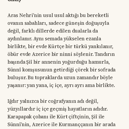
Aras Nehri'nin usul usul aktığı bu bereketli
ovanın sabahları, sadece güneşin doğuşuyla
değil, farklı dillerde edilen dualarla da
aydınlanır. Aynı semada yükselen ezanla
birlikte, bir evde Kürtçe bir türkü yankılanır,
öbür evde Azerice bir ninni söylenir. Tandırın
başında Şiî bir annenin yoğurduğu hamurla,
Sünnî komşusunun getirdiği çörek bir sofrada
buluşur. Bu topraklarda uzun zamandır böyle
yaşanır: yan yana, iç içe, ayrı ayrı ama birlikte.
Iğdır yalnızca bir coğrafyanın adı değil,
yüzyıllardır iç içe geçmiş hayatların adıdır.
Karapapak çobanı ile Kürt çiftçinin, Şiî ile
Sünnî’nin, Azerice ile Kurmanççanın bir arada