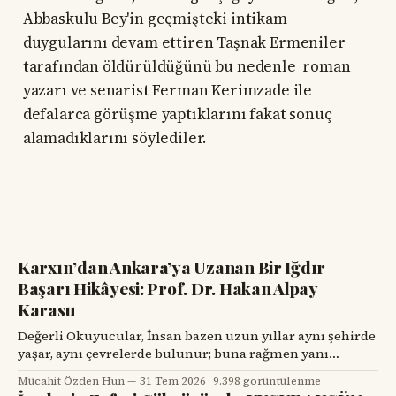
Abbaskulu Bey'in geçmişteki intikam
duygularını devam ettiren Taşnak Ermeniler
tarafından öldürüldüğünü bu nedenle roman
yazarı ve senarist Ferman Kerimzade ile
defalarca görüşme yaptıklarını fakat sonuç
alamadıklarını söylediler.
Karxın’dan Ankara’ya Uzanan Bir Iğdır
Başarı Hikâyesi: Prof. Dr. Hakan Alpay
Karasu
Değerli Okuyucular, İnsan bazen uzun yıllar aynı şehirde
yaşar, aynı çevrelerde bulunur; buna rağmen yanı
başındaki değerli bir hemşehrisini tanımak için bir
Mücahit Özden Hun
31 Tem 2026
·
9.398 görüntülenme
tesadüfü beklemek zorunda kalır. Prof. Dr. Hakan Alpay