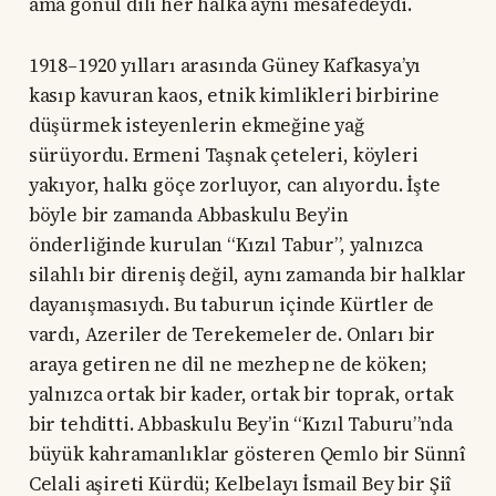
ama gönül dili her halka aynı mesafedeydi.
1918–1920 yılları arasında Güney Kafkasya’yı
kasıp kavuran kaos, etnik kimlikleri birbirine
düşürmek isteyenlerin ekmeğine yağ
sürüyordu. Ermeni Taşnak çeteleri, köyleri
yakıyor, halkı göçe zorluyor, can alıyordu. İşte
böyle bir zamanda Abbaskulu Bey’in
önderliğinde kurulan “Kızıl Tabur”, yalnızca
silahlı bir direniş değil, aynı zamanda bir halklar
dayanışmasıydı. Bu taburun içinde Kürtler de
vardı, Azeriler de Terekemeler de. Onları bir
araya getiren ne dil ne mezhep ne de köken;
yalnızca ortak bir kader, ortak bir toprak, ortak
bir tehditti. Abbaskulu Bey’in “Kızıl Taburu”nda
büyük kahramanlıklar gösteren Qemlo bir Sünnî
Celali aşireti Kürdü; Kelbelayı İsmail Bey bir Şiî