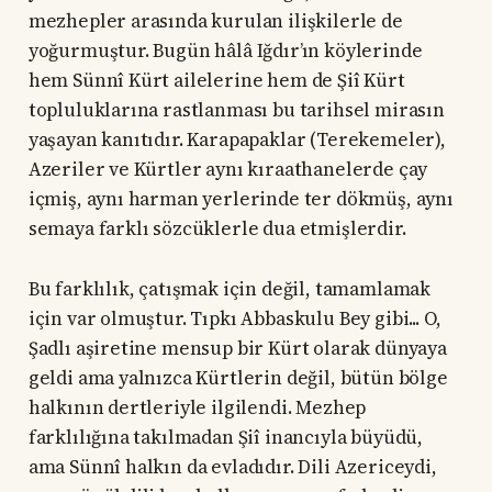
mezhepler arasında kurulan ilişkilerle de
yoğurmuştur. Bugün hâlâ Iğdır’ın köylerinde
hem Sünnî Kürt ailelerine hem de Şiî Kürt
topluluklarına rastlanması bu tarihsel mirasın
yaşayan kanıtıdır. Karapapaklar (Terekemeler),
Azeriler ve Kürtler aynı kıraathanelerde çay
içmiş, aynı harman yerlerinde ter dökmüş, aynı
semaya farklı sözcüklerle dua etmişlerdir.
Bu farklılık, çatışmak için değil, tamamlamak
için var olmuştur. Tıpkı Abbaskulu Bey gibi... O,
Şadlı aşiretine mensup bir Kürt olarak dünyaya
geldi ama yalnızca Kürtlerin değil, bütün bölge
halkının dertleriyle ilgilendi. Mezhep
farklılığına takılmadan Şiî inancıyla büyüdü,
ama Sünnî halkın da evladıdır. Dili Azericeydi,