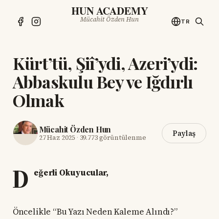
HUN ACADEMY
Mücahit Özden Hun
TR
Kürt’tü, Şiî’ydi, Azeri’ydi:
Abbaskulu Bey ve Iğdırlı
Olmak
Mücahit Özden Hun
Paylaş
27 Haz 2025
·
39.773 görüntülenme
D
eğerli Okuyucular,
Öncelikle “Bu Yazı Neden Kaleme Alındı?”