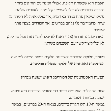
האמת היא שבאותה תקופה, אפילו המנהיגים החזקים ביותר
בחברה הכורדית לא יכלו להשמיע קול מחוץ לאזורים שלהם.
סימקו שיקאק פתח במרד באורמיה; אך סולימאניה לא הכירה בו.
שייח' מחמוד ברזנג'י נלחם בבריטים; אך הכורדים בצפון נותרו
שקטים.
המורדים בהר אררט (אגרי דאגי) לא יכלו לחצות את גבול טורקיה;
לא יכלו ליצור קשר עם השבטים באיראן.
כלומר, חלוקת הכורדים לארבעה חלקים במפה הייתה למעשה
השתקפות גאוגרפית של חלוקה מנטלית ופוליטית.
הטעות האסטרטגית של הכורדים: חיפוש ישועה מבחוץ
אחת ההרגלים העקביים ביותר בהיסטוריה הכורדית היא חיפוש
ישועה בכוחות חיצוניים.
במאה ה-19 תלו תקוות ברוסים, במאה ה-20 בבריטים, ובמאה
ה-21 בהתערבויות אמריקאיות.