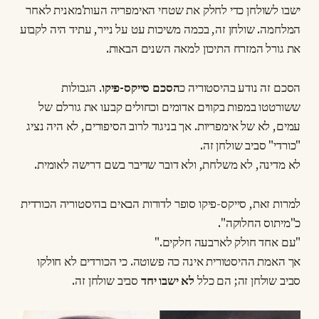
ישבו לשולחן כדי לחלק את שטחי האימפריה העות'מאנית לאחר
המלחמה. שולחן זה, בכמה משיכות עט על נייר, עתיד היה לקבוע
את גורל המזרח התיכון למאה השנים הבאות.
הסכם זה נודע בהיסטוריה כ
הסכם סייקס-פיקו
. הגבולות
ששורטטו במפות בקווים אדומים וכחולים קבעו את גורלם של
עמים, לא של אימפריות. אך בניגוד לרוב הסיפורים, לא היה נציג
"כורדי" סביב שולחן זה.
לא מדינה, לא משלחת, ולא דובר שדיבר בשם דרישה לאומית.
למרות זאת, סייקס-פיקו סופר לדורות הבאים בהיסטוריה הכורדית
כ"מיתוס החלוקה".
"עם אחד חולק לארבעה חלקים."
אך האמת ההיסטורית אינה כה פשוטה. כי הכורדים לא חולקו
סביב שולחן זה; הם כלל
לא ישבו יחד
סביב שולחן זה.