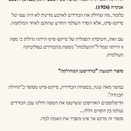
אנקרה (1926)
.
כלומר, מה שחילק את הכורדים לארבע מדינות לא היה עטו של
סייקס-פיקו, אלא הסדר העולמי החדש שהוקם לאחר המלחמה.
עם זאת, חשיבותו הסמלית של סייקס-פיקו הייתה גדולה: כי מפה
זו הייתה סמל ל"התעלמות" נוספת מהכורדים בפוליטיקה
העולמית.
סיפור רומנטי: "כורדיסטן המחולקת"
במשך מאה שנה, בספרות הכורדית, סייקס-פיקו מסופר כ"תחילת
הבגידה".
הדיפלומטים האירופים ששרטטו את המפה חילקו עם; הכורדים
נעלמו בין הקווים הללו…
סיפור זה מרגש אך אינו מסביר את האמת לבדו.