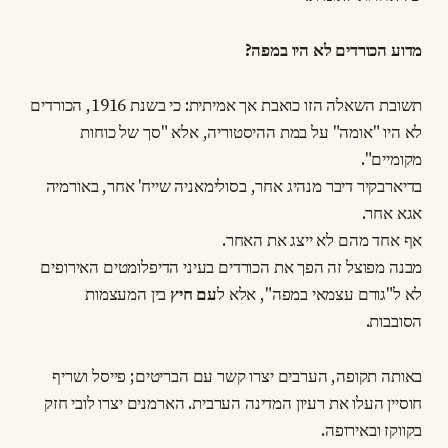
מדוע הכורדים לא היו במפה?
תשובת השאלה הזו כואבת אך אמיתית: כי בשנת 1916, הכורדים
לא היו "אומה" על במת ההיסטוריה, אלא "סך של כוחות
מקומיים".
בדיארבקיר דיבר מנהיג אחר, בסולימאניה שייח' אחר, באורמיה
אגא אחר.
אף אחד מהם לא ייצג את האחר.
מבנה מפוצל זה הפך את הכורדים בעיני הדיפלומטים האירופים
לא ל"גורם עצמאי במפה", אלא ל
עם חיץ
בין המעצמות
הסובבות.
באותה תקופה, הערבים יצרו קשר עם הבריטים; פייסל ושריף
חוסיין העלו את רעיון המדינה הערבית. הארמנים יצרו לובי חזק
בקווקז ובאירופה.