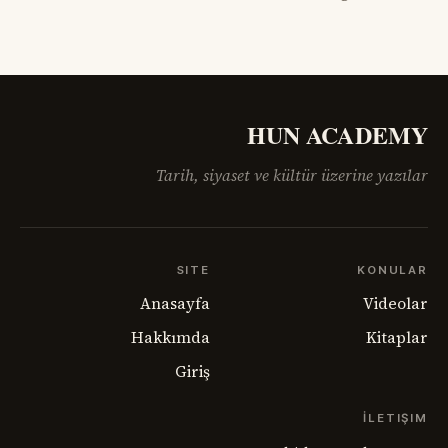
görünüyordu; fakat savaşın geride bıraktığı öfke, açlık,
göç, intikam ve güvensizlik henüz bitmemişti. Paris Barış
Konferansı’nın salonlarında çizilmeye çalışılan haritalar,
sahadaki insan gerçeğini anlamakta zorlanıyordu.
Ermenistan meselesi,
HUN ACADEMY
Tarih, siyaset ve kültür üzerine yazılar
SITE
KONULAR
Anasayfa
Videolar
Hakkımda
Kitaplar
Giriş
İLETIŞIM