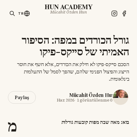
HUN ACADEMY
Mücahit Özden Hun
TR
גורל הכורדים במפה: הסיפור
האמיתי של סייקס-פיקו
הסכם סייקס-פיקו לא חילק את הכורדים, אלא חשף את חוסר
הייצוג והפיצול הפנימי שלהם, שהפך לסמל של התעלמות
בינלאומית.
Mücahit Özden Hun
Paylaş
·
1 görüntülenme
07 Haz 2026
מ
בוא: מאה שבה מפות קובעות גורלות