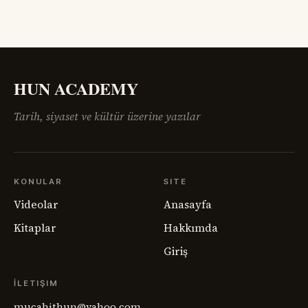
göç, intikam ve güvensizlik henüz bitmemişti. Paris Barış
Konferansı’nın salonlarında çizilmeye çalışılan haritalar,
sahadaki insan gerçeğini anlamakta zorlanıyordu.
Ermenistan meselesi,
HUN ACADEMY
Tarih, siyaset ve kültür üzerine yazılar
KONULAR
SITE
Videolar
Anasayfa
Kitaplar
Hakkımda
Giriş
İLETIŞIM
mucahithun@yahoo.com