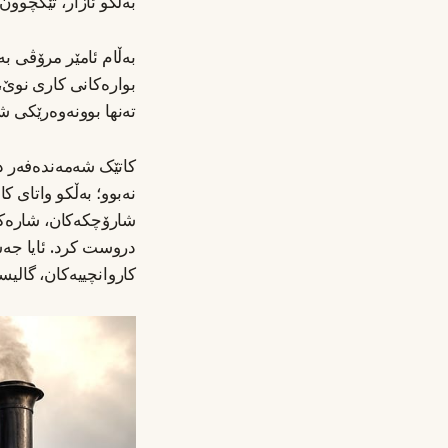
بەڵکو ئازار، تێکچوو
بەڵام ئامێر مرۆڤی ب
بوارەکانی کاری نوێ،
تەنها بوونەوەرێکی شک
کاتێک شەمەندەفەر دا
نەبوو؛ بەڵکو واتای ک
شارۆچکەکان، شارەکان
دروست کرد. ئایا جەس
کاروانچییەکان، گالیس