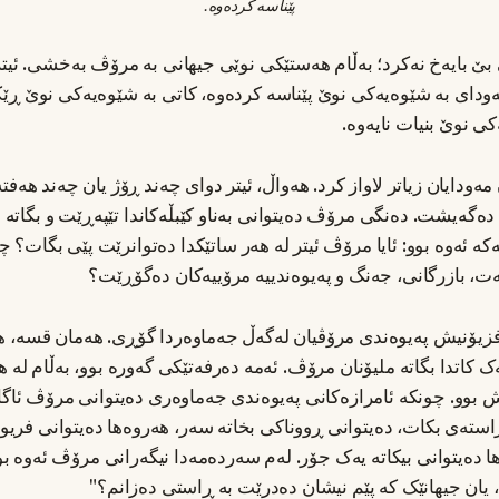
پێناسە کردەوە.
 بایەخ نەکرد؛ بەڵام هەستێکی نوێی جیهانی بە مرۆڤ بەخشی. ئیتر
ەودای بە شێوەیەکی نوێ پێناسە کردەوە، کاتی بە شێوەیەکی نوێ ڕێ
ی نوێ بنیات نایەوە.
ەودایان زیاتر لاواز کرد. هەواڵ، ئیتر دوای چەند ڕۆژ یان چەند هەفتە
دەگەیشت. دەنگی مرۆڤ دەیتوانی بەناو کێبڵەکاندا تێپەڕێت و بگاتە ش
یەکە ئەوە بوو: ئایا مرۆڤ ئیتر لە هەر ساتێکدا دەتوانرێت پێی بگات؟ 
، بازرگانی، جەنگ و پەیوەندییە مرۆییەکان دەگۆڕێت؟
ەفزیۆنیش پەیوەندی مرۆڤیان لەگەڵ جەماوەردا گۆڕی. هەمان قسە، ه
ک کاتدا بگاتە ملیۆنان مرۆڤ. ئەمە دەرفەتێکی گەورە بوو، بەڵام لە ه
وو. چونکە ئامرازەکانی پەیوەندی جەماوەری دەیتوانی مرۆڤ ئاگادا
راستەی بکات، دەیتوانی ڕووناکی بخاتە سەر، هەروەها دەیتوانی فریو
ا دەیتوانی بیکاتە یەک جۆر. لەم سەردەمەدا نیگەرانی مرۆڤ ئەوە بوو
ان جیهانێک کە پێم نیشان دەدرێت بە ڕاستی دەزانم؟"