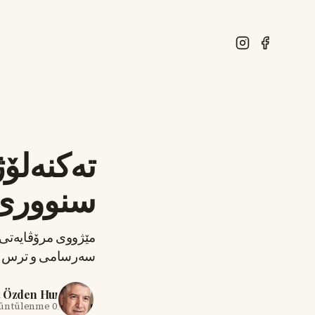
تەکنەلۆ
سنووری 
مێژووی مرۆڤایەتی ت
سەرسامی و ترس و ه
t Özden Hun
rüntülenme
09 Haz 2026