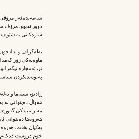
شەمەندەفەر مرۆڤی بێ
دوور نەبوو. مرۆڤ م
شارەکانی بە شێوەیەک
تەلەگراف و تەلەفۆن م
ماوەیەکی زۆر کەمدا 
تر. ئەمجارە نیگەرانی
پەیوەندیکردن سیاسەت
ڕادیۆ، سینەما و تەل
هەواڵ دەیتوانی لە یە
مەترسییەکی گەورەش ب
هەروەها دەیتوانی ئا
یەکیان بخات، هەروەه
خۆم دروست دەکەم، ی