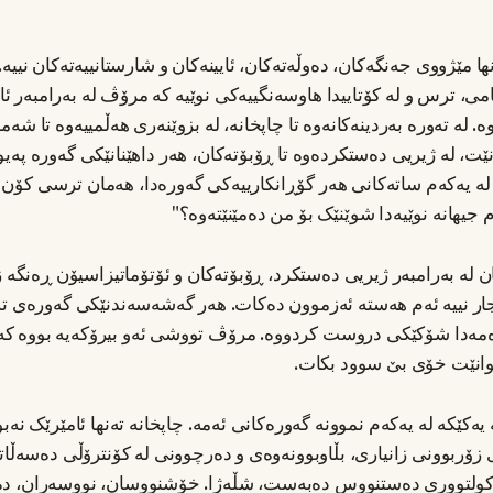
ا مێژووی جەنگەکان، دەوڵەتەکان، ئایینەکان و شارستانییەتەکان نییە.
ی، ترس و لە کۆتاییدا هاوسەنگییەکی نوێیە کە مرۆڤ لە بەرامبەر ئا
 لە تەورە بەردینەکانەوە تا چاپخانە، لە بزوێنەری هەڵمییەوە تا شەم
رنێت، لە ژیریی دەستکردەوە تا ڕۆبۆتەکان، هەر داهێنانێکی گەورە پ
 لە یەکەم ساتەکانی هەر گۆڕانکارییەکی گەورەدا، هەمان ترسی کۆن
م جیهانە نوێیەدا شوێنێک بۆ من دەمێنێتەوە؟"
ن لە بەرامبەر ژیریی دەستکرد، ڕۆبۆتەکان و ئۆتۆماتیزاسیۆن ڕەنگە ز
جار نییە ئەم هەستە ئەزموون دەکات. هەر گەشەسەندنێکی گەورەی تە
مەدا شۆکێکی دروست کردووە. مرۆڤ تووشی ئەو بیرۆکەیە بووە کە 
وانێت خۆی بێ سوود بکات.
ەکێکە لە یەکەم نموونە گەورەکانی ئەمە. چاپخانە تەنها ئامێرێک نەب
ی زۆربوونی زانیاری، بڵاوبوونەوەی و دەرچوونی لە کۆنترۆڵی دەسەڵاتە
کولتووری دەستنووس دەبەست، شڵەژا. خۆشنووسان، نووسەران، دەسە