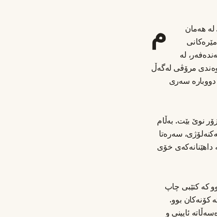
م
 لە هەمان
مێرەکانی
ەندەفەر، لە
ەیوەندی مرۆڤی لەگەڵ
 دووبارە سەری
ۆر نوێ بێت. بەڵام
کنەلۆژی، سەرەتا
داهێنانەکەی خۆی
وو کە کتێبی چاپ
 کۆنەکان بوو.
ڵاتە ئایینی و