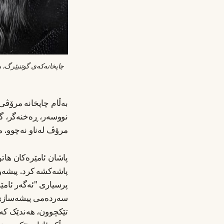
بەڵام چاپخانە مرۆڤی
نووسەر، ڕەخنەگر، گف
مرۆڤ لەناو نەچوو. 
پاشان ئامێرەکان هات
پاشەکشە کرد. پیشەوە
پرسیاری "ئەگەر ئامێ
سەردەمی پیشەسازی. ئ
تێکچوون، هەندێک کە