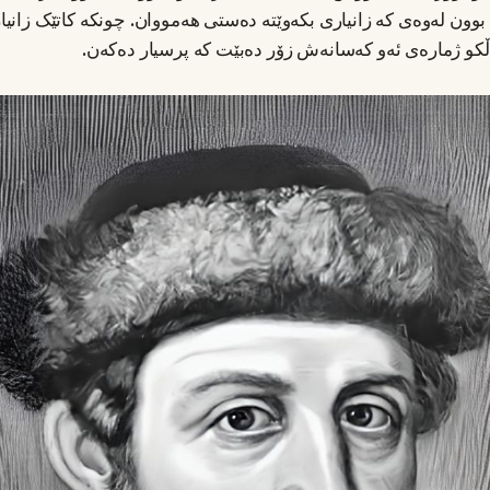
بوون لەوەی کە زانیاری بکەوێتە دەستی هەمووان. چونکە کاتێک زانیار
بەڵکو ژمارەی ئەو کەسانەش زۆر دەبێت کە پرسیار دەکەن.