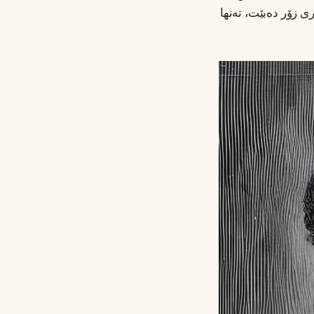
ی زۆر دەبێت، تەنها