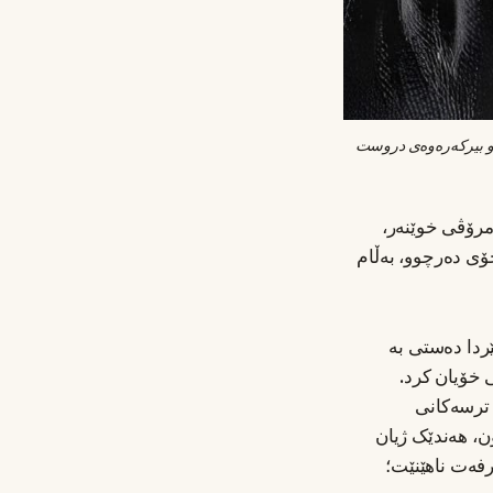
چاپخانەکەی گوتنبێرگ، مرۆڤی بێ بایەخ نەکرد؛ بەڵکو بە زۆربوونی زانیاری، جۆرێکی نوێی مرۆڤی، خوێنەر و بیرکەرەوەی دروست 
مرۆڤی خوێنەر،
ۆی دەرچوو، بەڵام
ردا دەستی بە
 خۆیان کرد.
 ترسەکانی
ن، هەندێک ژیان
فەت ناهێنێت؛