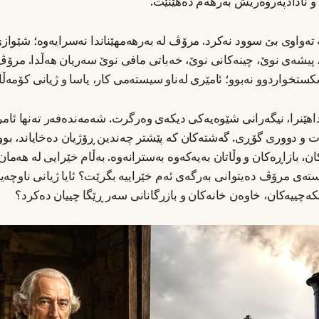
ن و نادادپەروەریش بەرهەم دەهێنێت.
ە تەواوی بێ سوود نەکرد. مرۆڤ لە بەرهەمهێناندا نەسرایەوە؛ شێوازی
 پیشەی نوێ، چینەکانی نوێ، خەباتی مافی نوێ سەریان هەڵدا. مرۆڤ ل
ستخواردوو نەبوو؛ ئامێری لەناو سیستەمی کار، یاسا و ژیانی کۆمەڵای
هێنرا، نیگەرانی شێوەیەکی دیکەی وەرگرت. شەمەندەفەر تەنها ئامر
ات و دووری گۆڕی. گەشتەکان کە پێشتر چەندین ڕۆژیان دەخایاند، بوو
، بازاڕەکان و وڵاتان بەیەکەوە بەسترانەوە. بەڵام خێرایی لە هەما
تەی مرۆڤ دەیتوانی بەرگەی ئەم خێراییە بگرێت؟ ئایا ژیانی ناوچە
کەچییەکان، خاوەن خانەکان و بازرگانانی سەر ڕێگا چییان دەکرد؟