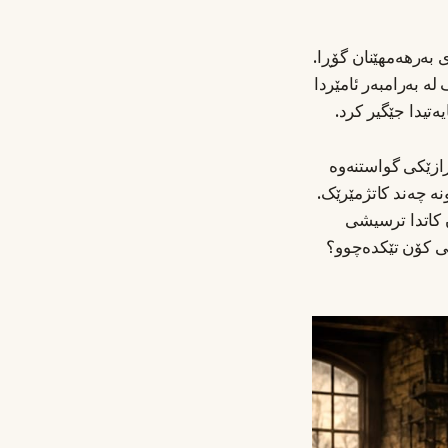
 بەرهەمهێنان گۆڕا.
ە بەرامبەر ئامێردا
ەتیدا جێگیر کرد.
ازێکی گواستنەوە
نە چەند کاتژمێرێک.
ن کاتدا ترسیشی
یی کۆن تێکدەچوو؟