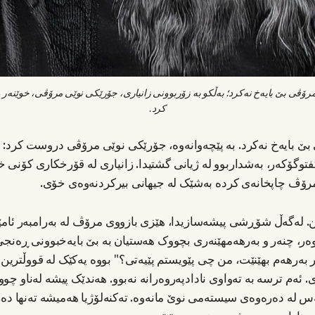
کرد.
 بێ بایەخ نەکرد. بە پێچەوانەوە، جۆرێکی نوێی مرۆڤی دروست کرد: 
توگۆکەر، بەشداربوو لە ژیانی گشتیدا. زانیاری لە قۆرخکاری کۆنی خ
مرۆڤ چاپخانەی کردە بەشێک لە جیهانی بیرکردنەوەی خۆی.
ن. لەگەڵ شۆڕشی پیشەسازیدا، هێزی بازووی مرۆڤ لە بەرامبەر ئامێ
ر، چنەر و بەرهەمهێنەری بچووک هەستیان بە بێ بایەخبوونی ڕەنجی
ر بەرهەم بهێنێت، من چی پێویستم پێیەتی؟" بووە یەکێک لە قووڵترین
ەم ترسە بە تەواوی نادادپەروەرانە نەبوو. هەندێک پیشە لەناو چوو
س لە دەرەوەی سیستەمی نوێ مانەوە. تەکنەلۆژیا هەمیشە تەنها دەر