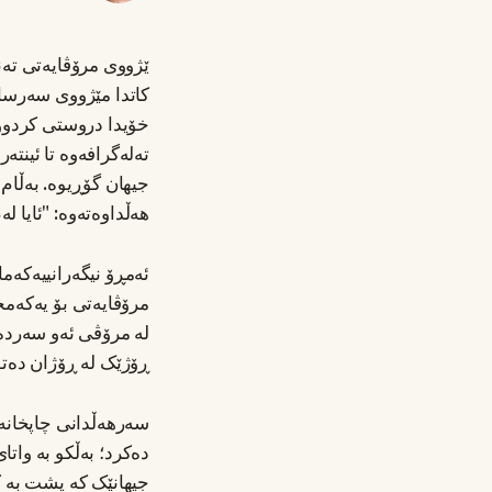
ێژووی مرۆڤایەتی تەنه
کاتدا مێژووی سەرسام
خۆیدا دروستی کردووە.
تەلەگرافەوە تا ئینتە
جیهان گۆڕیوە. بەڵام
هەڵداوەتەوە: "ئایا لە
ئەمڕۆ نیگەرانییەکەما
مرۆڤایەتی بۆ یەکەم
لە مرۆڤی ئەو سەردە
ڕۆژێک لە ڕۆژان دەت
سەرهەڵدانی چاپخانە ی
دەکرد؛ بەڵکو بە واتا
جیهانێک کە پشت بە 