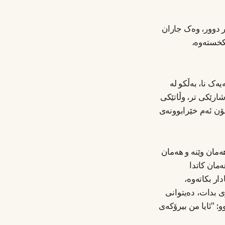
 دوور، وەک جاران
کخستەوە،
یەک نا، بەڵکو لە
ارێکی تر، وڵاتێکی
چۆن ئەم خێرابوونەی
ەمان وێنە و هەمان
ەمان کاتدا
ر بکاتەوە،
ی بدات، دەیتوانی
: "ئایا من بیرۆکەی