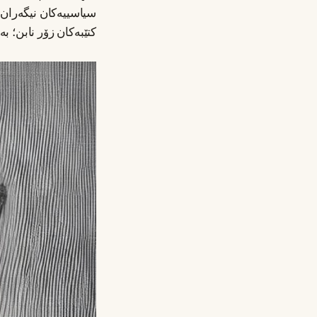
سیاسییەکان نیگەران 
کتێبەکان زۆر نابن؛ 