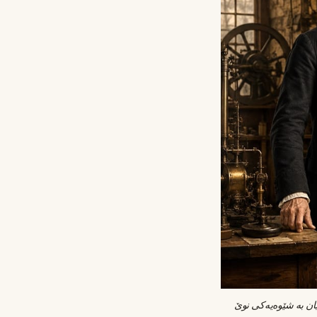
هێزی هەڵمی جەیمس وات، دەرگای شۆڕشی پیشەسازی کردەوە؛ یەکەم لوکۆمۆتیڤەکانیش کات و مەودایان بە شێوەیەکی نوێ 