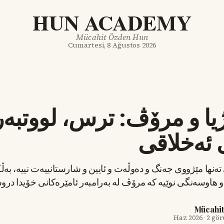
HUN ACADEMY
Mücahit Özden Hun
Cumartesi, 8 Ağustos 2026
ژیا و مرۆڤ: ترس، لووتبە
ئەخلاقی
ەنها مێژووی جەنگ و دەوڵەت و ئایین و شارستانییەت نییە، بەڵ
اوسەنگی نوێیە کە مرۆڤ لە بەرامبەر ئامێرەکانی خۆیدا درو
Mücahi
·
2 gö