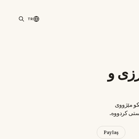
TR
رزی و
کو مێژووی
ستی کردووە.
Paylaş