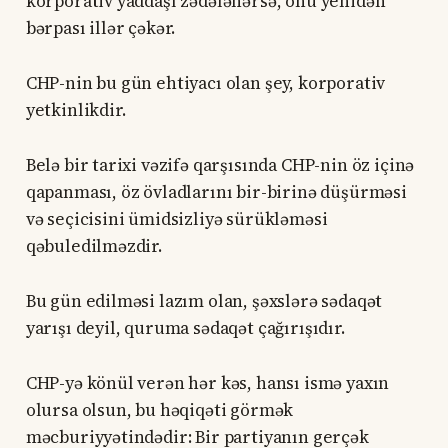
korporativ yaddaşı zədələnərsə, onu yenidən
bərpası illər çəkər.
CHP-nin bu gün ehtiyacı olan şey, korporativ
yetkinlikdir.
Belə bir tarixi vəzifə qarşısında CHP-nin öz içinə
qapanması, öz övladlarını bir-birinə düşürməsi
və seçicisini ümidsizliyə sürükləməsi
qəbuledilməzdir.
Bu gün edilməsi lazım olan, şəxslərə sədaqət
yarışı deyil, quruma sədaqət çağırışıdır.
CHP-yə könül verən hər kəs, hansı ismə yaxın
olursa olsun, bu həqiqəti görmək
məcburiyyətindədir: Bir partiyanın gerçək