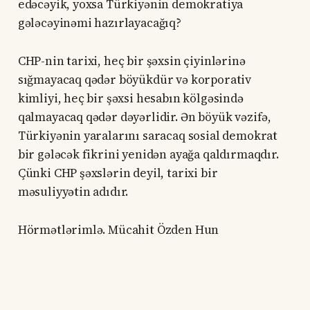
edəcəyik, yoxsa Türkiyənin demokratiya
gələcəyinəmi hazırlayacağıq?
CHP-nin tarixi, heç bir şəxsin çiyinlərinə
sığmayacaq qədər böyükdür və korporativ
kimliyi, heç bir şəxsi hesabın kölgəsində
qalmayacaq qədər dəyərlidir. Ən böyük vəzifə,
Türkiyənin yaralarını saracaq sosial demokrat
bir gələcək fikrini yenidən ayağa qaldırmaqdır.
Çünki CHP şəxslərin deyil, tarixi bir
məsuliyyətin adıdır.
Hörmətlərimlə. Mücahit Özden Hun