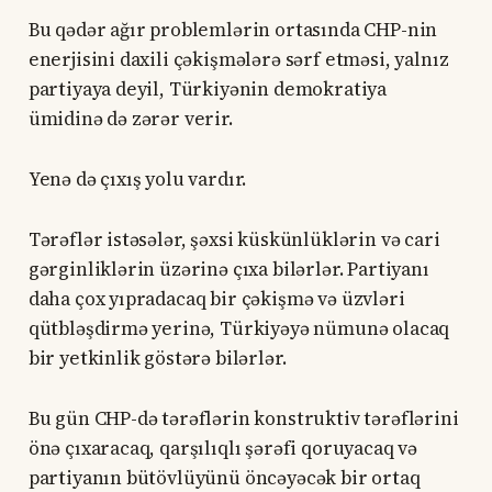
Bu qədər ağır problemlərin ortasında CHP-nin
enerjisini daxili çəkişmələrə sərf etməsi, yalnız
partiyaya deyil, Türkiyənin demokratiya
ümidinə də zərər verir.
Yenə də çıxış yolu vardır.
Tərəflər istəsələr, şəxsi küskünlüklərin və cari
gərginliklərin üzərinə çıxa bilərlər. Partiyanı
daha çox yıpradacaq bir çəkişmə və üzvləri
qütbləşdirmə yerinə, Türkiyəyə nümunə olacaq
bir yetkinlik göstərə bilərlər.
Bu gün CHP-də tərəflərin konstruktiv tərəflərini
önə çıxaracaq, qarşılıqlı şərəfi qoruyacaq və
partiyanın bütövlüyünü öncəyəcək bir ortaq