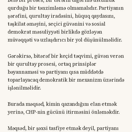
Belə bir proses, bir tərəfin digərinə üstünlük
qurduğu bir tənzimləmə olmamalıdır. Partiyanın
şərəfini, qurultay iradəsini, hüquq qaydasını,
təşkilat əməyini, seçici güvənini və sosial
demokrat məsuliyyəti birlikdə gözləyən
müvəqqəti və uzlaşdırıcı bir yol düşünülməlidir.
Gərəkirsə, bitərəf bir keçid təqvimi, güvən verən
bir qurultay prosesi, ortaq prinsiplər
bəyannaməsi və partiyanı qısa müddətdə
toparlayacaq demokratik bir mexanizm üzərində
işlənilməlidir.
Burada məqsəd, kimin qazandığını elan etmək
yerinə, CHP-nin gücünü itirməsini önləməkdir.
Məqsəd, bir şəxsi tasfiye etmək deyil, partiyanı