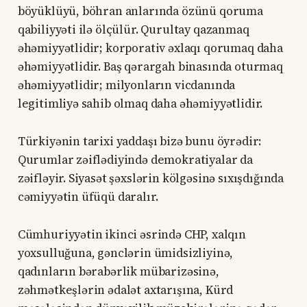
böyüklüyü, böhran anlarında özünü qoruma
qabiliyyəti ilə ölçülür. Qurultay qazanmaq
əhəmiyyətlidir; korporativ əxlaqı qorumaq daha
əhəmiyyətlidir. Baş qərargah binasında oturmaq
əhəmiyyətlidir; milyonların vicdanında
legitimliyə sahib olmaq daha əhəmiyyətlidir.
Türkiyənin tarixi yaddaşı bizə bunu öyrədir:
Qurumlar zəiflədiyində demokratiyalar da
zəifləyir. Siyasət şəxslərin kölgəsinə sıxışdığında
cəmiyyətin üfüqü daralır.
Cümhuriyyətin ikinci əsrində CHP, xalqın
yoxsulluğuna, gənclərin ümidsizliyinə,
qadınların bərabərlik mübarizəsinə,
zəhmətkeşlərin ədalət axtarışına, Kürd