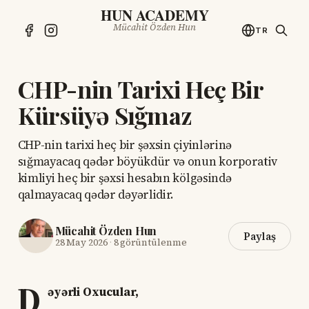
HUN ACADEMY
Mücahit Özden Hun
TR
CHP-nin Tarixi Heç Bir
Kürsüyə Sığmaz
CHP-nin tarixi heç bir şəxsin çiyinlərinə
sığmayacaq qədər böyükdür və onun korporativ
kimliyi heç bir şəxsi hesabın kölgəsində
qalmayacaq qədər dəyərlidir.
Mücahit Özden Hun
Paylaş
28 May 2026
·
8 görüntülenme
D
əyərli Oxucular,