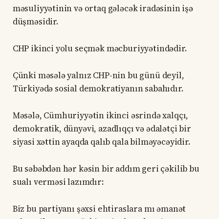
məsuliyyətinin və ortaq gələcək iradəsinin işə
düşməsidir.
CHP ikinci yolu seçmək məcburiyyətindədir.
Çünki məsələ yalnız CHP-nin bu günü deyil,
Türkiyədə sosial demokratiyanın sabahıdır.
Məsələ, Cümhuriyyətin ikinci əsrində xalqçı,
demokratik, dünyəvi, azadlıqçı və ədalətçi bir
siyasi xəttin ayaqda qalıb qala bilməyəcəyidir.
Bu səbəbdən hər kəsin bir addım geri çəkilib bu
sualı verməsi lazımdır:
Biz bu partiyanı şəxsi ehtiraslara mı əmanət