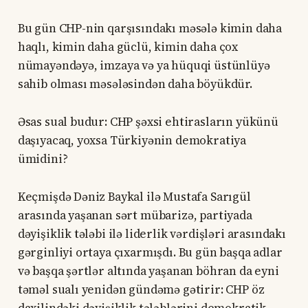
Bu gün CHP-nin qarşısındakı məsələ kimin daha
haqlı, kimin daha güclü, kimin daha çox
nümayəndəyə, imzaya və ya hüquqi üstünlüyə
sahib olması məsələsindən daha böyükdür.
Əsas sual budur: CHP şəxsi ehtirasların yükünü
daşıyacaq, yoxsa Türkiyənin demokratiya
ümidini?
Keçmişdə Dəniz Baykal ilə Mustafa Sarıgül
arasında yaşanan sərt mübarizə, partiyada
dəyişiklik tələbi ilə liderlik vərdişləri arasındakı
gərginliyi ortaya çıxarmışdı. Bu gün başqa adlar
və başqa şərtlər altında yaşanan böhran da eyni
təməl sualı yenidən gündəmə gətirir: CHP öz