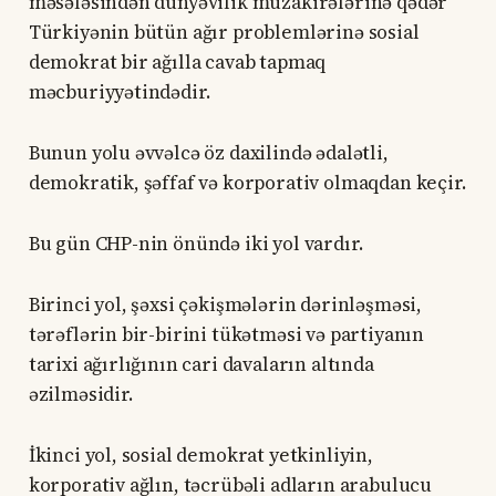
məsələsindən dünyəvilik müzakirələrinə qədər
Türkiyənin bütün ağır problemlərinə sosial
demokrat bir ağılla cavab tapmaq
məcburiyyətindədir.
Bunun yolu əvvəlcə öz daxilində ədalətli,
demokratik, şəffaf və korporativ olmaqdan keçir.
Bu gün CHP-nin önündə iki yol vardır.
Birinci yol, şəxsi çəkişmələrin dərinləşməsi,
tərəflərin bir-birini tükətməsi və partiyanın
tarixi ağırlığının cari davaların altında
əzilməsidir.
İkinci yol, sosial demokrat yetkinliyin,
korporativ ağlın, təcrübəli adların arabulucu