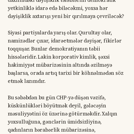
daxilindəki dəyişiklik tələblərini demokratik
yetkinliklə idarə edə biləcəkmi, yoxsa hər
dəyişiklik axtarışı yeni bir qırılmaya çevriləcək?
Siyasi partiyalarda yarış olar. Qurultay olar,
namizədlər çıxar, idarəetmələr dəyişər, fikirlər
toqquşar. Bunlar demokratiyanın təbii
hissələridir. Lakin korporativ kimlik, şəxsi
hakimiyyət mübarizəsinin altında əzilməyə
başlarsa, orada artıq tarixi bir köhnəlmədən söz
etmək lazımdır.
Bu səbəbdən bu gün CHP-yə düşən vəzifə,
küskünlükləri böyütmək deyil, gələcəyin
məsuliyyətini öz üzərinə götürməkdir. Xalqın
yoxsulluğuna, gənclərin ümidsizliyinə,
qadınların bərabərlik mübarizəsinə,