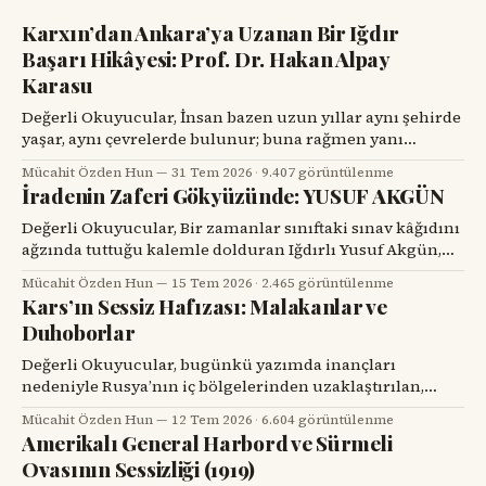
Karxın’dan Ankara’ya Uzanan Bir Iğdır
Başarı Hikâyesi: Prof. Dr. Hakan Alpay
Karasu
Değerli Okuyucular, İnsan bazen uzun yıllar aynı şehirde
yaşar, aynı çevrelerde bulunur; buna rağmen yanı
başındaki değerli bir hemşehrisini tanımak için bir
Mücahit Özden Hun
31 Tem 2026
·
9.407 görüntülenme
tesadüfü beklemek zorunda kalır. Prof. Dr. Hakan Alpay
İradenin Zaferi Gökyüzünde: YUSUF AKGÜN
Karasu’yla tanışmam da böyle oldu. Onu ilk gördüğümde,
karşımdaki kişinin başarılı bir diş hekimi, bilim insanı ve
Değerli Okuyucular, Bir zamanlar sınıftaki sınav kâğıdını
üniversite yöneticisi
ağzında tuttuğu kalemle dolduran Iğdırlı Yusuf Akgün,
bugün aynı kalemle Türkiye’nin millî muharip uçağı
Mücahit Özden Hun
15 Tem 2026
·
2.465 görüntülenme
KAAN’ı çiziyor. Çocuk yuvalarından dünya spor
Kars’ın Sessiz Hafızası: Malakanlar ve
sahnelerine, resim atölyelerinden TUSAŞ hangarlarına
Duhoborlar
uzanan bu yol, yalnızca bir başarı hikâyesi değil; insanın
kendi kaderine karşı verdiği büyük mücadelenin adıdır.
Değerli Okuyucular, bugünkü yazımda inançları
nedeniyle Rusya’nın iç bölgelerinden uzaklaştırılan,
Kars’ta köyler kurup toprağa kök salan ve tarihin başka
Mücahit Özden Hun
12 Tem 2026
·
6.604 görüntülenme
bir döneminde yeniden göç yollarına düşen iki
Amerikalı General Harbord ve Sürmeli
topluluğun hikâyesini dikkatinize sunacağım. Kars’ın
Ovasının Sessizliği (1919)
eski köylerinde kalın taş duvarlı bir eve, ahşap bir