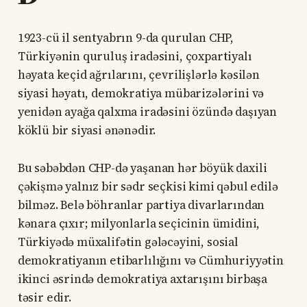
1923-cü il sentyabrın 9-da qurulan CHP,
Türkiyənin quruluş iradəsini, çoxpartiyalı
həyata keçid ağrılarını, çevrilişlərlə kəsilən
siyasi həyatı, demokratiya mübarizələrini və
yenidən ayağa qalxma iradəsini özündə daşıyan
köklü bir siyasi ənənədir.
Bu səbəbdən CHP-də yaşanan hər böyük daxili
çəkişmə yalnız bir sədr seçkisi kimi qəbul edilə
bilməz. Belə böhranlar partiya divarlarından
kənara çıxır; milyonlarla seçicinin ümidini,
Türkiyədə müxalifətin gələcəyini, sosial
demokratiyanın etibarlılığını və Cümhuriyyətin
ikinci əsrində demokratiya axtarışını birbaşa
təsir edir.