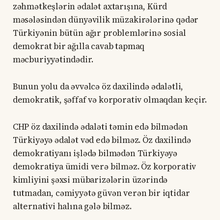
zəhmətkeşlərin ədalət axtarışına, Kürd
məsələsindən dünyəvilik müzakirələrinə qədər
Türkiyənin bütün ağır problemlərinə sosial
demokrat bir ağılla cavab tapmaq
məcburiyyətindədir.
Bunun yolu da əvvəlcə öz daxilində ədalətli,
demokratik, şəffaf və korporativ olmaqdan keçir.
CHP öz daxilində ədaləti təmin edə bilmədən
Türkiyəyə ədalət vəd edə bilməz. Öz daxilində
demokratiyanı işlədə bilmədən Türkiyəyə
demokratiya ümidi verə bilməz. Öz korporativ
kimliyini şəxsi mübarizələrin üzərində
tutmadan, cəmiyyətə güvən verən bir iqtidar
alternativi halına gələ bilməz.