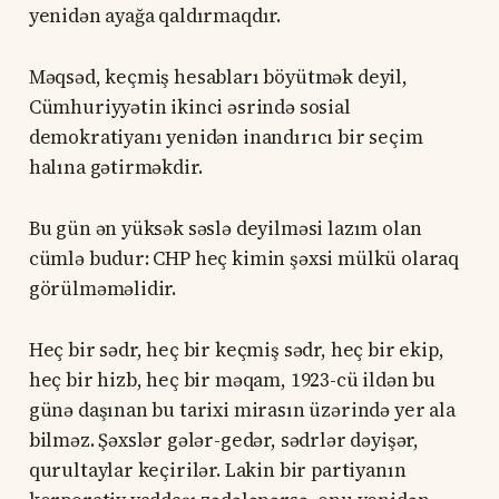
yenidən ayağa qaldırmaqdır.
Məqsəd, keçmiş hesabları böyütmək deyil,
Cümhuriyyətin ikinci əsrində sosial
demokratiyanı yenidən inandırıcı bir seçim
halına gətirməkdir.
Bu gün ən yüksək səslə deyilməsi lazım olan
cümlə budur: CHP heç kimin şəxsi mülkü olaraq
görülməməlidir.
Heç bir sədr, heç bir keçmiş sədr, heç bir ekip,
heç bir hizb, heç bir məqam, 1923-cü ildən bu
günə daşınan bu tarixi mirasın üzərində yer ala
bilməz. Şəxslər gələr-gedər, sədrlər dəyişər,
qurultaylar keçirilər. Lakin bir partiyanın