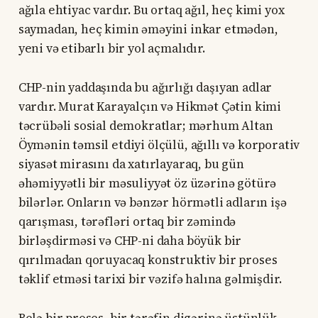
ağıla ehtiyac vardır. Bu ortaq ağıl, heç kimi yox
saymadan, heç kimin əməyini inkar etmədən,
yeni və etibarlı bir yol açmalıdır.
CHP-nin yaddaşında bu ağırlığı daşıyan adlar
vardır. Murat Karayalçın və Hikmət Çətin kimi
təcrübəli sosial demokratlar; mərhum Altan
Öymənin təmsil etdiyi ölçülü, ağıllı və korporativ
siyasət mirasını da xatırlayaraq, bu gün
əhəmiyyətli bir məsuliyyət öz üzərinə götürə
bilərlər. Onların və bənzər hörmətli adların işə
qarışması, tərəfləri ortaq bir zəmində
birləşdirməsi və CHP-ni daha böyük bir
qırılmadan qoruyacaq konstruktiv bir proses
təklif etməsi tarixi bir vəzifə halına gəlmişdir.