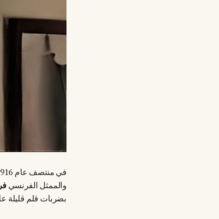
في منتصف عام 1916، تم توقيع اتفاق سري بين لندن وباريس. جلس الدبلوماسي البريطاني
والممثل الفرنسي
فر
بضربات قلم قليلة ع