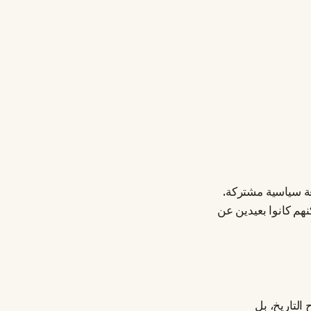
غة سياسية مشتركة.
هم كانوا بعيدين عن
وا "أمة" على مسرح التاريخ، بل