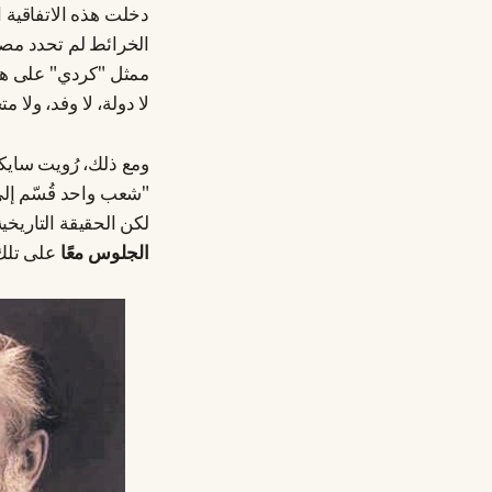
دخلت هذه الاتفاقية ا
الخرائط لم تحدد مص
ممثل "كردي" على هذ
لا دولة، لا وفد، ول
ومع ذلك، رُويت سايك
"شعب واحد قُسّم إلى 
لكن الحقيقة التاريخي
الجلوس معًا
على تلك 