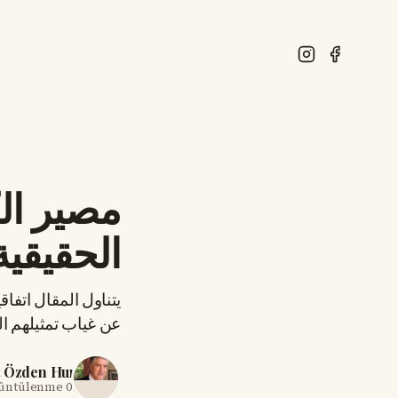
مصير ال
الحقيقية
يتناول المقال اتفا
عن غياب تمثيلهم ا
t Özden Hun
rüntülenme
07 Haz 2026