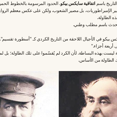
لتاريخ باسم
اتفاقية سايكس بيكو
. الحدود المرسومة بالخطوط الحمرا
ير الإمبراطوريات، بل مصير الشعوب. ولكن على عكس معظم الروايا
ه الطاولة.
ا متحدث باسم مطلب وطني.
س بيكو في الأجيال اللاحقة من التاريخ الكردي كـ "أسطورة تقسيم".
أربعة أجزاء."
ة ليست بهذه البساطة. لأن الكرد لم يُقسّموا على تلك الطاولة؛ بل لم
الطاولة من الأساس.