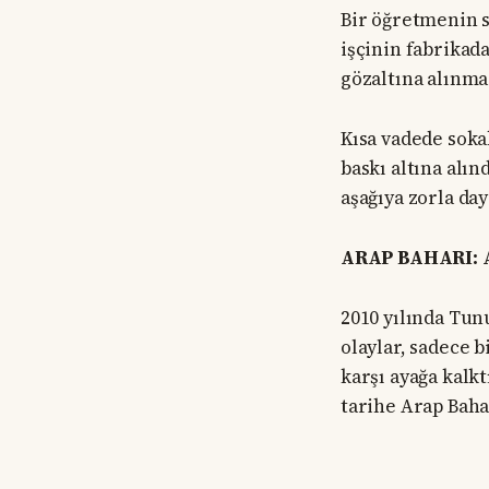
Bir öğretmenin 
işçinin fabrikad
gözaltına alınma
Kısa vadede soka
baskı altına alı
aşağıya zorla da
ARAP BAHARI:
2010 yılında Tun
olaylar, sadece b
karşı ayağa kalk
tarihe Arap Bahar