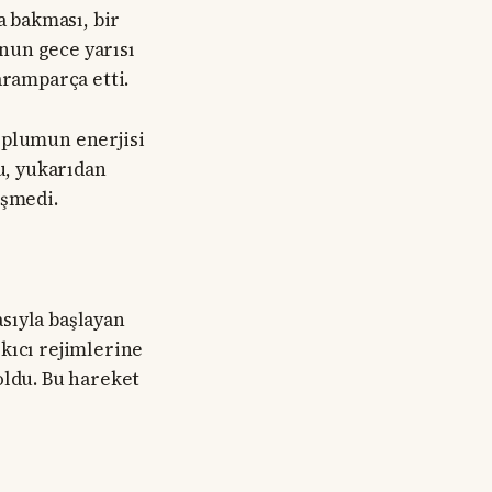
 bakması, bir
nun gece yarısı
aramparça etti.
oplumun enerjisi
Bu, yukarıdan
eşmedi.
sıyla başlayan
skıcı rejimlerine
oldu. Bu hareket