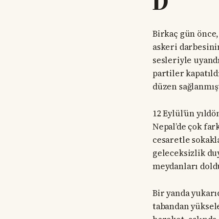
D
Birkaç gün önce,
askeri darbesini
sesleriyle uyandı
partiler kapatıld
düzen sağlanmıştı
12 Eylül’ün yıld
Nepal’de çok fark
cesaretle sokakla
geleceksizlik duy
meydanları doldu
Bir yanda yukarı
tabandan yüksele