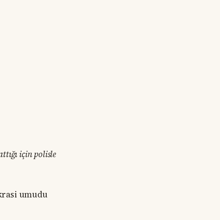
tığı için polisle
okrasi umudu