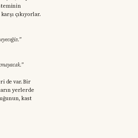
isteminin
karşı çıkıyorlar.
eyeceğiz.”
lkmayacak.”
i de var. Bir
ların yerlerde
luğunun, kast