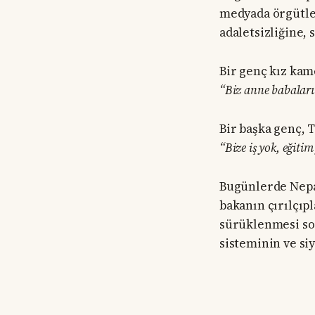
medyada örgütlen
adaletsizliğine, 
Bir genç kız kam
“Biz anne babaları
Bir başka genç, 
“Bize iş yok, eğit
Bugünlerde Nepal
bakanın çırılçıp
sürüklenmesi sos
sisteminin ve si