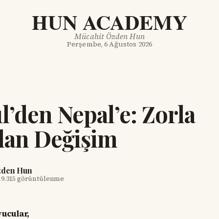
HUN ACADEMY
Mücahit Özden Hun
Perşembe, 6 Ağustos 2026
ül’den Nepal’e: Zorla
lan Değişim
zden Hun
19.315 görüntülenme
yucular,