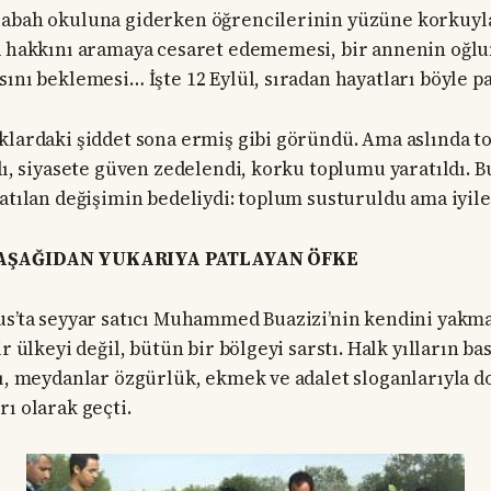
sabah okuluna giderken öğrencilerinin yüzüne korkuyla
a hakkını aramaya cesaret edememesi, bir annenin oğlu
sını beklemesi… İşte 12 Eylül, sıradan hayatları böyle p
klardaki şiddet sona ermiş gibi göründü. Ama aslında t
ndı, siyasete güven zedelendi, korku toplumu yaratıldı. 
yatılan değişimin bedeliydi: toplum susturuldu ama iyil
 AŞAĞIDAN YUKARIYA PATLAYAN ÖFKE
us’ta seyyar satıcı Muhammed Buazizi’nin kendini yakma
ir ülkeyi değil, bütün bir bölgeyi sarstı. Halk yılların ba
tı, meydanlar özgürlük, ekmek ve adalet sloganlarıyla d
ı olarak geçti.