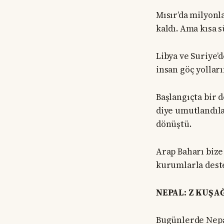
Mısır’da milyonl
kaldı. Ama kısa s
Libya ve Suriye’d
insan göç yolları
Başlangıçta bir d
diye umutlandıla
dönüştü.
Arap Baharı bize 
kurumlarla deste
NEPAL: Z KUŞA
Bugünlerde Nepal