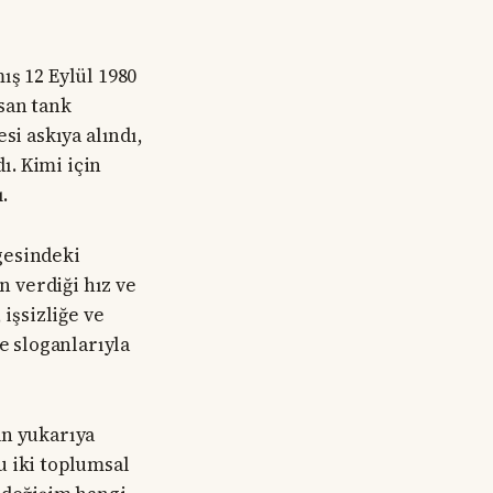
ış 12 Eylül 1980
san tank
si askıya alındı,
ı. Kimi için
.
gesindeki
n verdiği hız ve
işsizliğe ve
e sloganlarıyla
an yukarıya
u iki toplumsal