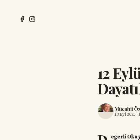
12 Eyl
Dayatı
Mücahit Ö
13 Eyl 2025
·
eğerli Oku