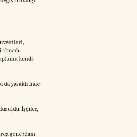
 değişim hangi
uvvetleri,
i olmadı.
 toplumu kendi
a da yasaklı hale
uruldu. İşçiler,
larca genç idam