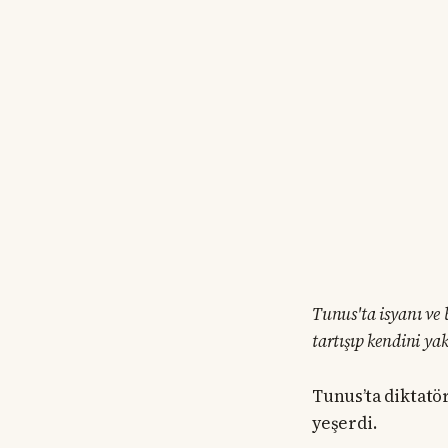
Tunus'ta isyanı ve 
tartışıp kendini y
Tunus’ta diktatö
yeşerdi.