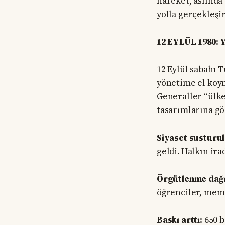
hareket, aslında
yolla gerçekleşir
12 EYLÜL 1980
12 Eylül sabahı 
yönetime el koym
Generaller “ülke
tasarımlarına gö
Siyaset susturu
geldi. Halkın ira
Örgütlenme dağıt
öğrenciler, memu
Baskı arttı:
650 b