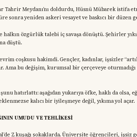
ar Tahrir Meydanı’nı doldurdu, Hüsnü Mübarek istifa 
üre sonra yeniden askeri vesayet ve baskıcı bir düzen ge
e halkın özgürlük talebi iç savaşa dönüştü. Şehirler yık
na düştü.
evrim coşkusu hakimdi. Gençler, kadınlar, işsizler “artı
r. Ama bu değişim, kurumsal bir çerçeveye oturmadığı 
şunu hatırlattı: aşağıdan yukarıya öfke, haklı da olsa, e
klenmezse kalıcı bir iyileşmeye değil, yıkıma yol açar.
ĞININ UMUDU VE TEHLİKESİ
’de Z kuşağı sokaklarda. Üniversite öğrencileri, işsiz g