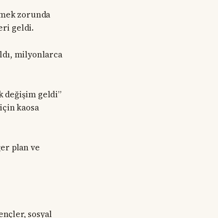
etmek zorunda
ri geldi.
ıldı, milyonlarca
k değişim geldi”
için kaosa
ğer plan ve
ençler, sosyal