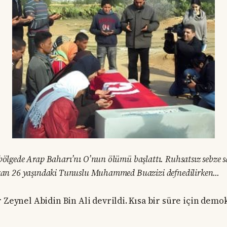
bölgede Arap Baharı’nı O’nun ölümü başlattı. Ruhsatsız sebze sat
akan 26 yaşındaki Tunuslu Muhammed Buazizi defnedilirken...
r Zeynel Abidin Bin Ali devrildi. Kısa bir süre için dem