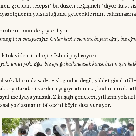
en gruplar… Hepsi “bu düzen değişmeli” diyor. Kast s
siyasetçilerin yolsuzluğuna, geleceklerinin çalınmasına 
eraların önünde şöyle diyor:
mız gibi susmayacağız. Onlar kast sistemine boyun eğdi, biz eğm
TikTok videosunda şu sözleri paylaşıyor:
im yok, umut yok. Eğer biz ayağa kalkmazsak kimse bizim için ka
 sokaklarında sadece sloganlar değil, şiddet görüntüler
lak soyularak duvardan aşağıya atılması, kadın bürokrat
yal medyaya yansıdı. Z kuşağı gençleri, yılların yolsuz
yasal yozlaşmanın öfkesini böyle dışa vuruyor.