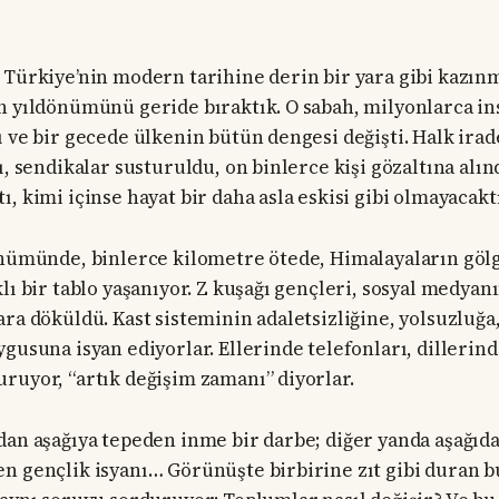
 Türkiye’nin modern tarihine derin bir yara gibi kazınm
n yıldönümünü geride bıraktık. O sabah, milyonlarca in
 ve bir gecede ülkenin bütün dengesi değişti. Halk irade
ı, sendikalar susturuldu, on binlerce kişi gözaltına alınd
, kimi içinse hayat bir daha asla eskisi gibi olmayacaktı
önümünde, binlerce kilometre ötede, Himalayaların göl
lı bir tablo yaşanıyor. Z kuşağı gençleri, sosyal medyanı
ra döküldü. Kast sisteminin adaletsizliğine, yolsuzluğa, 
gusuna isyan ediyorlar. Ellerinde telefonları, dillerind
ruyor, “artık değişim zamanı” diyorlar.
dan aşağıya tepeden inme bir darbe; diğer yanda aşağıd
n gençlik isyanı… Görünüşte birbirine zıt gibi duran b