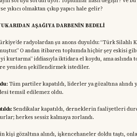
 aynı soruyu sorduruyor: Toplumlar nasıl değişir? Ve bu
se yıkıcı olmaktan çıkıp yapıcı hale gelir?
: YUKARIDAN AŞAĞIYA DARBENİN BEDELİ
Türkiye’de radyolardan şu anons duyuldu: “Türk Silahlı K
uştur.” O andan itibaren toplumda hiçbir şey eskisi gib
yi kurtarma” iddiasıyla iktidara el koydu, ama aslında
re yeniden şekillendirmek istediler.
ldu:
Tüm partiler kapatıldı, liderler ya gözaltına alındı y
desi temsil edilemez oldu.
ıldı:
Sendikalar kapatıldı, derneklerin faaliyetleri durd
rlar; herkes sessiz kalmaya zorlandı.
in kişi gözaltına alındı, işkencehaneler doldu taştı, on