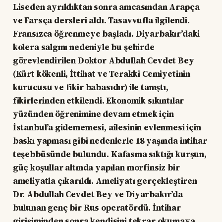
Liseden ayrıldıktan sonra amcasından Arapça
ve Farsça dersleri aldı. Tasavvufla ilgilendi.
Fransızca öğrenmeye başladı. Diyarbakır’daki
kolera salgını nedeniyle bu şehirde
görevlendirilen Doktor Abdullah Cevdet Bey
(Kürt kökenli, İttihat ve Terakki Cemiyetinin
kurucusu ve fikir babasıdır) ile tanıştı,
fikirlerinden etkilendi. Ekonomik sıkıntılar
yüzünden öğrenimine devam etmek için
İstanbul’a gidememesi, ailesinin evlenmesi için
baskı yapması gibi nedenlerle 18 yaşında intihar
teşebbüsünde bulundu. Kafasına sıktığı kurşun,
güç koşullar altında yapılan morfinsiz bir
ameliyatla çıkarıldı. Ameliyatı gerçekleştiren
Dr. Abdullah Cevdet Bey ve Diyarbakır’da
bulunan genç bir Rus operatördü. İntihar
girişiminden sonra kendisini tekrar okumaya