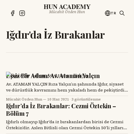
HUN ACADEMY
Mücahit Özden Hun
TR
Iğdır'da İz Bırakanlar
Eşsiz Bir Adam: Av. Ataman Yalçın
Av. ATAMAN YALÇIN Rıza Yalçın’ın şahsında Iğdır, siyaset
ve dürüstlük kavramını hem yakaladı hem de pekiştirdi.
“Dürüstlük için siyaset” ilkesi temelinde, belediye
Mücahit Özden Hun
10 Haz 2021
·
3 görüntülenme
başkanı ve milletvekili olarak Iğdır’a hizmet veren Rıza
Iğdır’da İz Bırakanlar: Cezmi Öztekin –
Bey, bugün mumla aranan siyasetçi kimliğini ta o
Bölüm 7
zamanlar Iğdırımıza kazandırmış; ağırbaşlılığı, ciddiyeti
ve güven veren kişiliğiyle, Iğdır’
Iğdırlı olmayıp Iğdır’da iz bırakanlardan birisi de Cezmi
Öztekin’dir. Aslen Bitlisli olan Cezmi Öztekin 50’li yılların
başında Iğdır Zirai Donatımda görev alır. Mecit Hun da