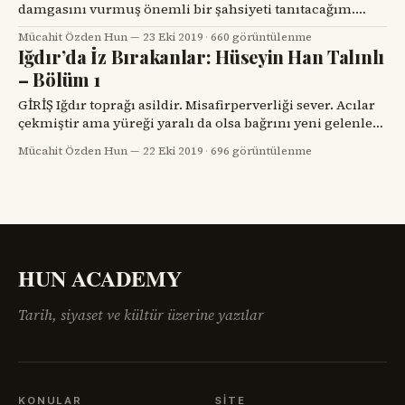
damgasını vurmuş önemli bir şahsiyeti tanıtacağım.
Birçok okuyucularım onun ismini duymamış olabilir.
Mücahit Özden Hun
23 Eki 2019
·
660 görüntülenme
Fani dünyada isimler çabuk unutulur. Vefa duygusu
Iğdır’da İz Bırakanlar: Hüseyin Han Talınlı
çabuk törpülenir. Ama biz Iğdırlılar buna izin
– Bölüm 1
vermeyeceğiz. Hayatının birkaç yılını Iğdır’da geçiren
Cengiz Ekinci bir anlamda Iğdır’da gazetecilik ruhunu
GİRİŞ Iğdır toprağı asildir. Misafirperverliği sever. Acılar
ateşlemiş, öncüsü olmuştur.
çekmiştir ama yüreği yaralı da olsa bağrını yeni gelenlere
her zaman cömertçe açmasını bilmiş, onları sevgiyle
Mücahit Özden Hun
22 Eki 2019
·
696 görüntülenme
kucaklamıştır. Iğdır, göçler yolu üzerindedir. Çok
uzaklardan gelen leylekler gibi bilinmeyen yerlerden
gelip birkaç yılını Iğdır’da geçirip uzak diyarlara
gidenlerin sayısı bilinmez. Iğdır’dan ayrılanlar
yüreklerinde
HUN ACADEMY
Tarih, siyaset ve kültür üzerine yazılar
KONULAR
SITE