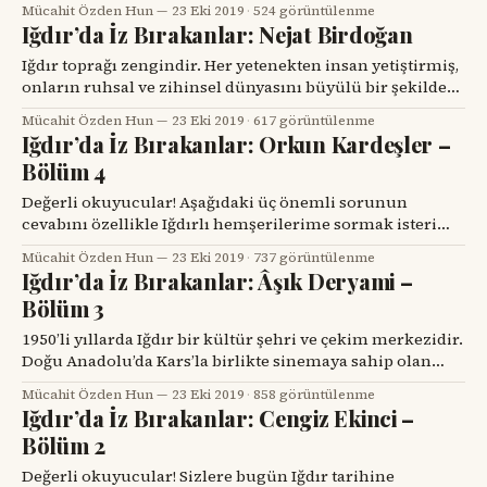
Mücahit Özden Hun
23 Eki 2019
·
524 görüntülenme
Zirai Donatımda çalıştığı için aralarında bir dostluk
Iğdır’da İz Bırakanlar: Nejat Birdoğan
gelişir. Her ikisi birlikte Zirai Donatım kurumundan
ayrılır, 16 Mayıs 1953 tarihinde, Iğdır’ın dördüncü
Iğdır toprağı zengindir. Her yetenekten insan yetiştirmiş,
onların ruhsal ve zihinsel dünyasını büyülü bir şekilde
etkisi altına almıştır. Halkbilim ve edebiyat konusunda
Mücahit Özden Hun
23 Eki 2019
·
617 görüntülenme
yetiştirdiği en büyük yetenek ise kuşkusuz Nejat
Iğdır’da İz Bırakanlar: Orkun Kardeşler –
Birdoğan’dır. (Iğdır’ın değerli halkbilimcisi Nizamettin
Bölüm 4
Onk abim de bunun böyle olduğunu ifade etmişti.) 2001
yılında Iğdır Sevdası kitabını yazarken
Değerli okuyucular! Aşağıdaki üç önemli sorunun
cevabını özellikle Iğdırlı hemşerilerime sormak isterim:
1. Cumhuriyet dönemi Iğdır’ının ilk kitabını kim yazdı? 2.
Mücahit Özden Hun
23 Eki 2019
·
737 görüntülenme
Cumhuriyet döneminde Iğdır Tarihi’ne ilişkin ilk kitabı
Iğdır’da İz Bırakanlar: Âşık Deryami –
kim yazdı? 3. 1948 yılında Iğdır’ın ilk sinemasını kim açtı?
Bölüm 3
(Aynı zamanda Doğu Anadolu’nun ikinci sineması) Bu üç
1950’li yıllarda Iğdır bir kültür şehri ve çekim merkezidir.
Doğu Anadolu’da Kars’la birlikte sinemaya sahip olan
ikinci şehirdir. Gazete sayısı gittikçe çoğalmaktadır.
Mücahit Özden Hun
23 Eki 2019
·
858 görüntülenme
Azerbaycan göçmeni zengin ve eğitimli bir ahali Iğdır’ı
Iğdır’da İz Bırakanlar: Cengiz Ekinci –
kendisine mesken edinmiştir. Şiirin ve edebiyatın bir
Bölüm 2
değeri ve bir anlamı vardır. Türkiye’nin en ünlü
Değerli okuyucular! Sizlere bugün Iğdır tarihine