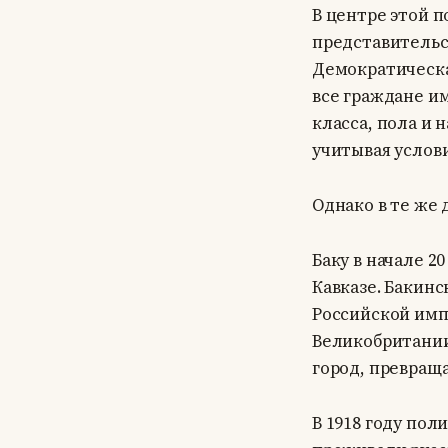
В центре этой 
представительс
Демократическа
все граждане и
класса, пола и
учитывая услови
Однако в те же
Баку в начале 2
Кавказе. Бакин
Российской имп
Великобритании
город, превраща
В 1918 году пол