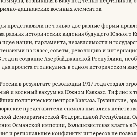
коммуна, возникшая в Баку под тенью нефтяников, 
армяно-дашнакских военных элементов.
уры представляли не только две разные формы правл
ва разных исторических видения будущего Южного Ка
 идее нации, парламента, независимости и государст
етензиями на класс, советы, революцию и интернаци
18 года и создание Азербайджанской Республики, нео
и два проекта столкнулись в одном историческом вак
России в результате революции 1917 года создал ог
ый и военный вакуум на Южном Кавказе. Тифлис в т
йших политических центров Кавказа. Грузинские, ар
юркские представители сначала пытались действова
зской Демократической Федеративной Республики. О
ение Османской империи, большевистская власть в Р
ния и региональные конфликты интересов не позвол