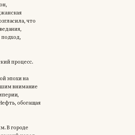
он,
джанская
згласила, что
ведания,
 подход,
ский процесс.
ой эпохи на
авшим внимание
мперии,
Нефть, обогащая
м. В городе