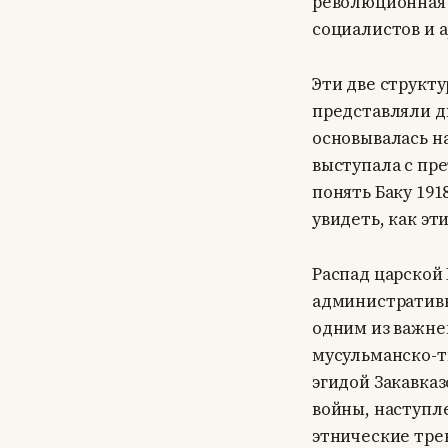
революционная 
социалистов и 
Эти две структ
представляли д
основывалась на
выступала с пр
понять Баку 19
увидеть, как эт
Распад царской 
административн
одним из важне
мусульманско-т
эгидой Закавка
войны, наступл
этнические тре