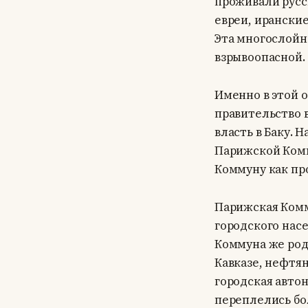
проживали русс
евреи, ирански
Эта многослойн
взрывоопасной.
Именно в этой 
правительство 
власть в Баку.
Парижской Комм
Коммуну как пр
Парижская Комм
городского насе
Коммуна же род
Кавказе, нефтя
городская автон
переплелись бо