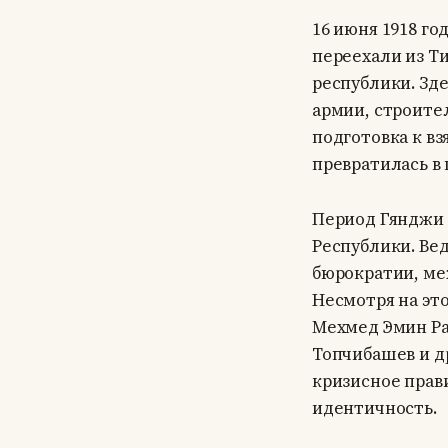
16 июня 1918 г
переехали из Т
республики. Зд
армии, строите
подготовка к вз
превратилась в 
Период Гянджи 
Республики. Вед
бюрократии, ме
Несмотря на это
Мехмед Эмин Ра
Топчибашев и д
кризисное прав
идентичность.