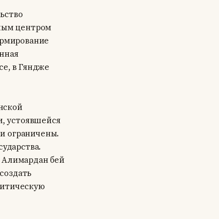
льство
нным центром
ормирование
енная
се, в Гяндже
нской
и, устоявшейся
и ограничены.
сударства.
, Алимардан бей
создать
литическую