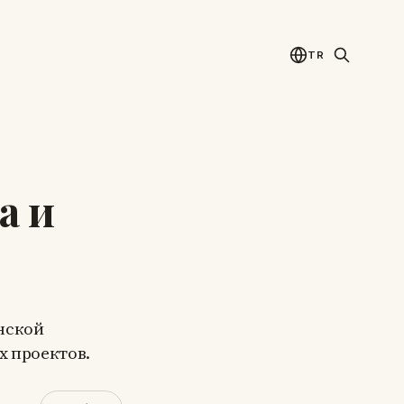
TR
а и
инской
х проектов.