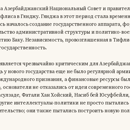
ода Азербайджанский Национальный Совет и правите
ифлиса в Гянджу. Гянджа в этот период стала време
есь началось создание государственного аппарата, ф
льство административной структуры и политико-во
ятию Баку. Независимость, провозглашенная в Тифли
государственность.
является чрезвычайно критическим для Азербайджа
ь у нового государства еще не было регулярной арми
ждународного признания, а финансовые ресурсы был
, основатели не отказались от идеи современного го
сулзаде, Фатали Хан Хойский, Насиб бей Юсуфбейли
ругие интеллектуалы-политики не просто пытались 
ительство; они также пытались построить новую по