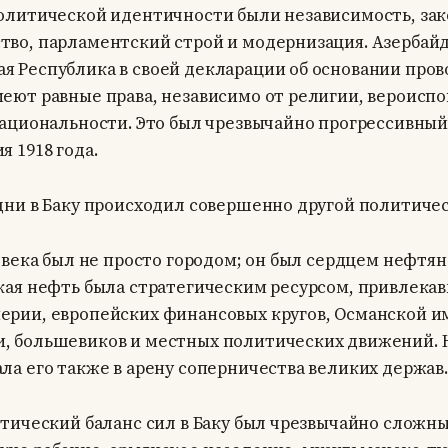
политической идентичности были независимость, зак
тво, парламентский строй и модернизация. Азербай
я Республика в своей декларации об основании прово
меют равные права, независимо от религии, вероиспо
 национальности. Это был чрезвычайно прогрессивный
я 1918 года.
 дни в Баку происходил совершенно другой политиче
0 века был не просто городом; он был сердцем нефтян
ская нефть была стратегическим ресурсом, привлек
ерии, европейских финансовых кругов, Османской и
, большевиков и местных политических движений. 
ла его также в арену соперничества великих держав.
итический баланс сил в Баку был чрезвычайно сложны