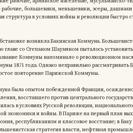
кие рабочие, армянское население, мусульманско-т
е рабочие, большевики, меньшевики, эсеры, дашнаки
ая структура в условиях войны и революции быстро с
обстановке возникла Бакинская Коммуна. Большевист
во главе со Степаном Шаумяном пыталось установить
 Название Коммуны напоминало о революционном нас
уны 1871 года. Однако неправильно рассматривать 
остое повторение Парижской Коммуны.
уна была опытом побежденной Франции, осажденно
ления, восставшего против центрального государств
илась в условиях Русской революции, национального
ной экономики и войны. В Париже на первый план вы
омия, республиканизм и классовое восстание; в Баку
льшевистская стратегия власти, нефтяная промышл