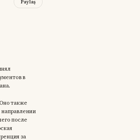
Paylaş
инял
ументов в
ана.
 Оно также
м направлении
шего после
рская
ренция за