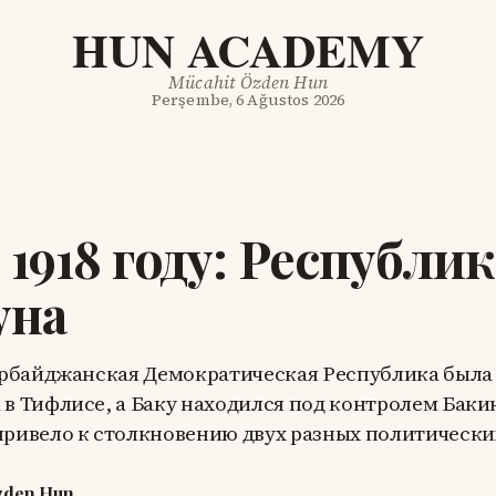
HUN ACADEMY
Mücahit Özden Hun
Perşembe, 6 Ağustos 2026
 1918 году: Республик
уна
зербайджанская Демократическая Республика была
 в Тифлисе, а Баку находился под контролем Бак
привело к столкновению двух разных политически
zden Hun