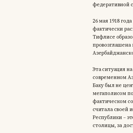
федеративной с
26 мая 1918 год
фактически рас
Тифлисе образо
провозглашена 
Азербайджанско
Эта ситуация на
современном Аз
Баку был не це
мегаполисом по
фактическом сою
считала своей 
Республики – эт
столицы, за дос