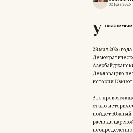
02 Haz 2026
У
важаемые 
28 мая 2026 го
Демократической
Азербайджански
Декларацию нез
истории Южного
Это провозглаш
стало историче
пойдет Южный К
распада царско
неопределеннос