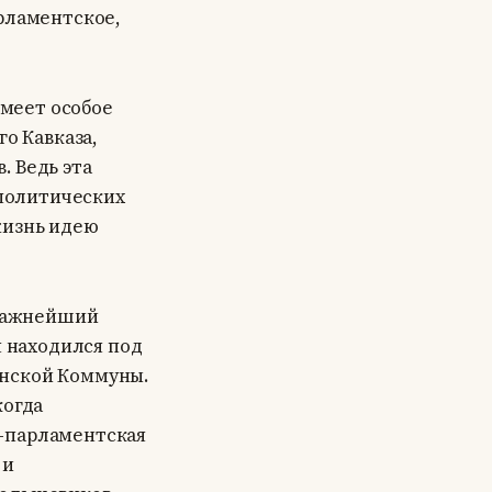
арламентское,
меет особое
го Кавказа,
. Ведь эта
 политических
жизнь идею
 важнейший
я находился под
инской Коммуны.
когда
о-парламентская
 и