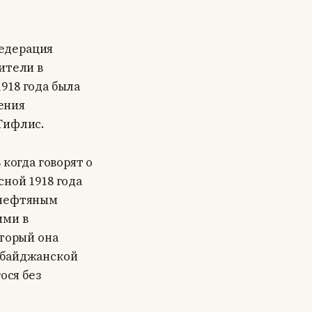
Федерация
ители в
918 года была
ения
Тифлис.
 когда говорят о
ной 1918 года
 нефтяным
ими в
оторый она
рбайджанской
ося без