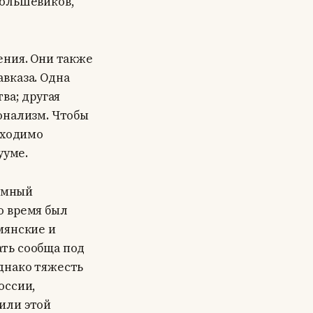
большевиков,
ения. Они также
вказа. Одна
ва; другая
онализм. Чтобы
бходимо
ууме.
ромный
о время был
мянские и
ть сообща под
днако тяжесть
оссии,
или этой