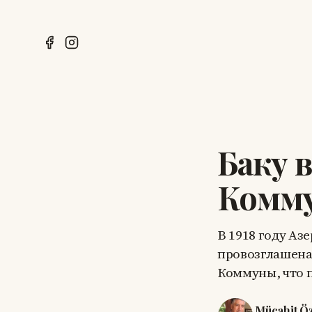
Баку в
Комм
В 1918 году А
провозглашена
Коммуны, что 
Mücahit Ö