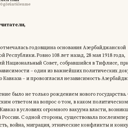
·
0 görüntülenme
читатели,
да отмечалась годовщина основания Азербайджанской
 Республики. Ровно 108 лет назад, 28 мая 1918 года,
й Национальный Совет, собравшийся в Тифлисе, пр
ависимости – один из важнейших политических док
 Кавказа – и провозгласил независимость Азербайдж
ение было не только рождением нового государства.
ским ответом на вопрос о том, в каком политическо
авказ в условиях огромного вакуума власти, возник
й России. С одной стороны, существовала послеимпе
ть, война, миграция, этнические конфликты и конку