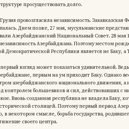
труктуре просуществовать долго.
а Грузия провозгласила независимость. Закавказская 
палась. Днем позже, 27 мая, мусульманские представ
вали Азербайджанский Национальный Совет. 28 мая 1
независимость Азербайджана. Поэтому местом рожд
й Демократической Республики является не Баку, а 
 первый взгляд может показаться удивительной. Ведь
ербайджане, первым на ум приходит Баку. Однако вес
нтром азербайджанского национального движения, а
д контролем большевиков и сил, действовавших с н
зе. Вновь созданная республика не владела Баку, к
исторической столицей. Поэтому первый период Азе
о, в некотором смысле, борьба государства, родившег
тижение своего центра.