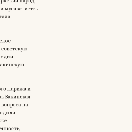
юркский народ,
 и мусаватисты.
тала
ское
 советскую
ледии
Бакинскую
го Парижа и
а. Бакинская
 вопроса на
ходили
 же
енность,