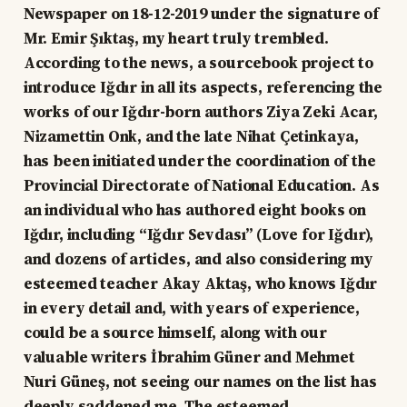
Newspaper on 18-12-2019 under the signature of
Mr. Emir Şıktaş, my heart truly trembled.
According to the news, a sourcebook project to
introduce Iğdır in all its aspects, referencing the
works of our Iğdır-born authors Ziya Zeki Acar,
Nizamettin Onk, and the late Nihat Çetinkaya,
has been initiated under the coordination of the
Provincial Directorate of National Education. As
an individual who has authored eight books on
Iğdır, including “Iğdır Sevdası” (Love for Iğdır),
and dozens of articles, and also considering my
esteemed teacher Akay Aktaş, who knows Iğdır
in every detail and, with years of experience,
could be a source himself, along with our
valuable writers İbrahim Güner and Mehmet
Nuri Güneş, not seeing our names on the list has
deeply saddened me. The esteemed