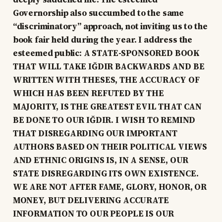
Governorship also succumbed to the same
“discriminatory” approach, not inviting us to the
book fair held during the year. I address the
esteemed public: A STATE-SPONSORED BOOK
THAT WILL TAKE IĞDIR BACKWARDS AND BE
WRITTEN WITH THESES, THE ACCURACY OF
WHICH HAS BEEN REFUTED BY THE
MAJORITY, IS THE GREATEST EVIL THAT CAN
BE DONE TO OUR IĞDIR. I WISH TO REMIND
THAT DISREGARDING OUR IMPORTANT
AUTHORS BASED ON THEIR POLITICAL VIEWS
AND ETHNIC ORIGINS IS, IN A SENSE, OUR
STATE DISREGARDING ITS OWN EXISTENCE.
WE ARE NOT AFTER FAME, GLORY, HONOR, OR
MONEY, BUT DELIVERING ACCURATE
INFORMATION TO OUR PEOPLE IS OUR