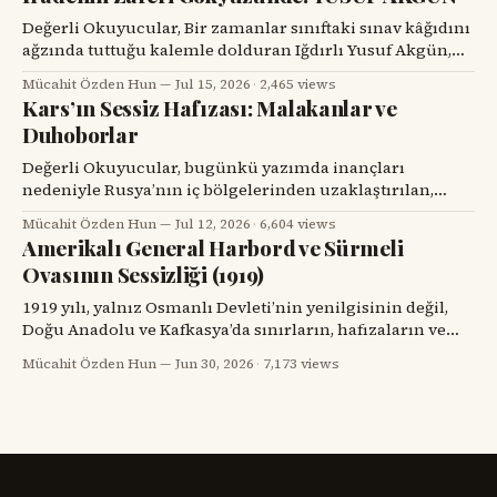
Karasu’yla tanışmam da böyle oldu. Onu ilk gördüğümde,
karşımdaki kişinin başarılı bir diş hekimi, bilim insanı ve
Değerli Okuyucular, Bir zamanlar sınıftaki sınav kâğıdını
üniversite yöneticisi
ağzında tuttuğu kalemle dolduran Iğdırlı Yusuf Akgün,
bugün aynı kalemle Türkiye’nin millî muharip uçağı
Mücahit Özden Hun
Jul 15, 2026
·
2,465 views
KAAN’ı çiziyor. Çocuk yuvalarından dünya spor
Kars’ın Sessiz Hafızası: Malakanlar ve
sahnelerine, resim atölyelerinden TUSAŞ hangarlarına
Duhoborlar
uzanan bu yol, yalnızca bir başarı hikâyesi değil; insanın
kendi kaderine karşı verdiği büyük mücadelenin adıdır.
Değerli Okuyucular, bugünkü yazımda inançları
nedeniyle Rusya’nın iç bölgelerinden uzaklaştırılan,
Kars’ta köyler kurup toprağa kök salan ve tarihin başka
Mücahit Özden Hun
Jul 12, 2026
·
6,604 views
bir döneminde yeniden göç yollarına düşen iki
Amerikalı General Harbord ve Sürmeli
topluluğun hikâyesini dikkatinize sunacağım. Kars’ın
Ovasının Sessizliği (1919)
eski köylerinde kalın taş duvarlı bir eve, ahşap bir
verandaya, artık dönmeyen bir su değirmenine veya
1919 yılı, yalnız Osmanlı Devleti’nin yenilgisinin değil,
Doğu Anadolu ve Kafkasya’da sınırların, hafızaların ve
komşulukların parçalandığı bir yıldı. Savaş bitmiş
Mücahit Özden Hun
Jun 30, 2026
·
7,173 views
görünüyordu; fakat savaşın geride bıraktığı öfke, açlık,
göç, intikam ve güvensizlik henüz bitmemişti. Paris Barış
Konferansı’nın salonlarında çizilmeye çalışılan haritalar,
sahadaki insan gerçeğini anlamakta zorlanıyordu.
Ermenistan meselesi,