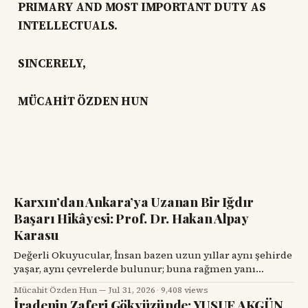
PRIMARY AND MOST IMPORTANT DUTY AS
INTELLECTUALS.
SINCERELY,
MÜCAHİT ÖZDEN HUN
Karxın’dan Ankara’ya Uzanan Bir Iğdır
Başarı Hikâyesi: Prof. Dr. Hakan Alpay
Karasu
Değerli Okuyucular, İnsan bazen uzun yıllar aynı şehirde
yaşar, aynı çevrelerde bulunur; buna rağmen yanı
başındaki değerli bir hemşehrisini tanımak için bir
Mücahit Özden Hun
Jul 31, 2026
·
9,408 views
tesadüfü beklemek zorunda kalır. Prof. Dr. Hakan Alpay
İradenin Zaferi Gökyüzünde: YUSUF AKGÜN