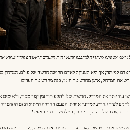
 ג'יימס ואט פתח את הדלת למהפכה התעשייתית; הקטרים הראשונים הגדירו מחדש את 
דם למיותר; אך היא העניקה לאדם תחושה חדשה של עולם. המרחק כבר
דש את המרחק, ארגן מחדש את הזמן, בנה מחדש את הערים.
 עוד יותר את המרחק. חדשות יכלו להגיע תוך זמן קצר מאוד, ולא ימים או
ולהגיע לעיר אחרת, למדינה אחרת. הפעם החרדה הייתה: האם האדם יהיה 
 הזו את הפוליטיקה, המסחר, המלחמה ויחסי האנוש?
ויזיה שינו את יחסיו של האדם עם ההמונים. אותה מילה, אותה תמונה ואות