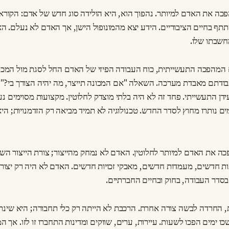
כה את האדם למיותר. נהפוך הוא, היא הולידה סוג חדש של אדם: הקורא
ף בחיים הציבוריים. הידע יצא מהמונופול הישן, אך האדם לא נעלם. ה
חשבתו שלו.
ם המהפכה התעשייתית, כוח העבודה הפיזי של האדם החל לסגת מול המכונ
בודתם מאבדת מערכה. השאלה "אם המכונה תייצר, מה יהיה הצורך בי?
דן התעשייתי. פחד זה לא היה בלתי מוצדק לחלוטין. מקצועות מסוימים נע
ם נותרו מחוץ לסדר החדש. טכנולוגיה לא תמיד מביאה רק הזדמנויות; היא
ה את האדם למיותר לחלוטין. האדם לא נמחק מהייצור; צורת הייצור השת
ת חדשים, מעמדות חדשים, מאבקי זכויות חדשים. האדם לא היה רק יצור 
סדר העבודה, בחוק ובחיים החברתיים.
החרדה לבשה צורה אחרת. הרכבת לא הייתה רק כלי תחבורה; היא שינ
 ימים הפכו לשעות. עיירות, ערים, שווקים ומדינות התחברו זו לזו. אך ה