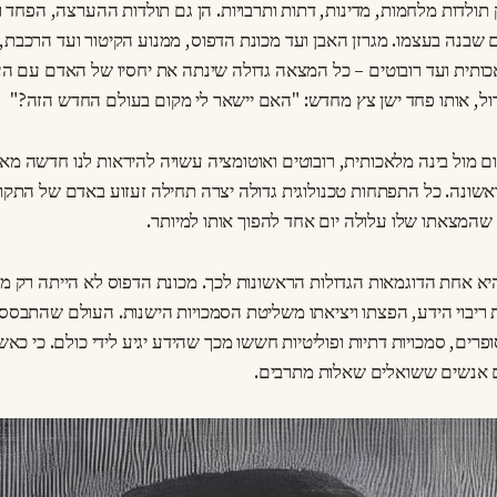
 תולדות מלחמות, מדינות, דתות ותרבויות. הן גם תולדות ההערצה, הפחד ו
שבנה בעצמו. מגרזן האבן ועד מכונת הדפוס, ממנוע הקיטור ועד הרכבת,
כותית ועד רובוטים – כל המצאה גדולה שינתה את יחסיו של האדם עם הע
דול, אותו פחד ישן צץ מחדש: "האם יישאר לי מקום בעולם החדש הזה?"
 מול בינה מלאכותית, רובוטים ואוטומציה עשויה להיראות לנו חדשה מאו
אשונה. כל התפתחות טכנולוגית גדולה יצרה תחילה זעזוע באדם של התקו
מצאתו שלו עלולה יום אחד להפוך אותו למיותר.
יא אחת הדוגמאות הגדולות הראשונות לכך. מכונת הדפוס לא הייתה רק מ
ריבוי הידע, הפצתו ויציאתו משליטת הסמכויות הישנות. העולם שהתבסס 
פרים, סמכויות דתיות ופוליטיות חששו מכך שהידע יגיע לידי כולם. כי כא
 אנשים ששואלים שאלות מתרבים.