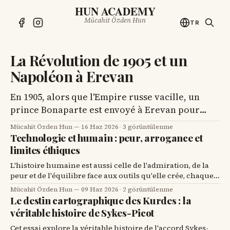
HUN ACADEMY
Mücahit Özden Hun
TR
La Révolution de 1905 et un
Napoléon à Erevan
En 1905, alors que l'Empire russe vacille, un
prince Bonaparte est envoyé à Erevan pour
rétablir l'ordre dans une ville déchirée par les
Mücahit Özden Hun
16 Haz 2026
·
3 görüntülenme
conflits ethniques.
Technologie et humain : peur, arrogance et
limites éthiques
L'histoire humaine est aussi celle de l'admiration, de la
peur et de l'équilibre face aux outils qu'elle crée, chaque
invention majeure transformant notre relation au
Mücahit Özden Hun
09 Haz 2026
·
2 görüntülenme
monde.
Le destin cartographique des Kurdes : la
véritable histoire de Sykes-Picot
Cet essai explore la véritable histoire de l'accord Sykes-