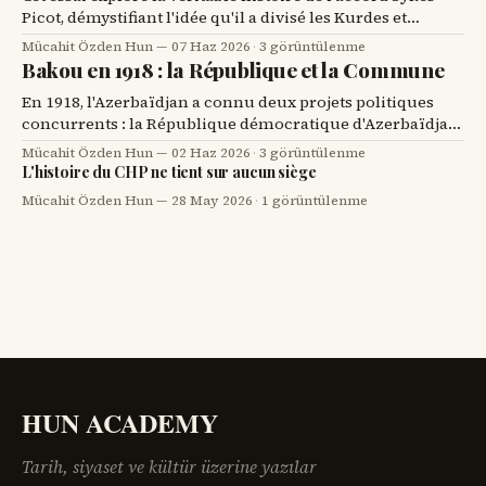
Picot, démystifiant l'idée qu'il a divisé les Kurdes et
soulignant leur manque de représentation à l'époque.
Mücahit Özden Hun
07 Haz 2026
·
3 görüntülenme
Bakou en 1918 : la République et la Commune
En 1918, l'Azerbaïdjan a connu deux projets politiques
concurrents : la République démocratique d'Azerbaïdjan
et la Commune de Bakou, reflétant des visions différentes
Mücahit Özden Hun
02 Haz 2026
·
3 görüntülenme
pour l'avenir du Caucase du Sud.
L'histoire du CHP ne tient sur aucun siège
Mücahit Özden Hun
28 May 2026
·
1 görüntülenme
HUN ACADEMY
Tarih, siyaset ve kültür üzerine yazılar