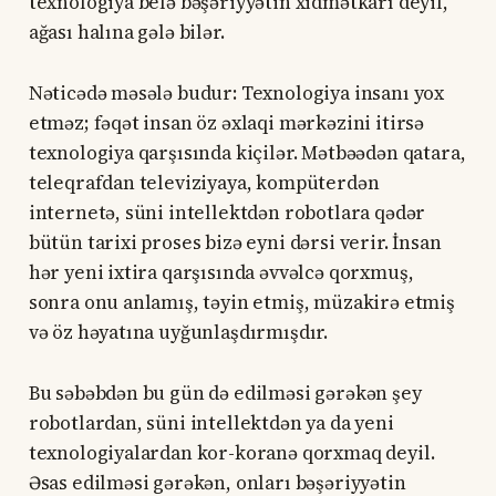
texnologiya belə bəşəriyyətin xidmətkarı deyil,
ağası halına gələ bilər.
Nəticədə məsələ budur: Texnologiya insanı yox
etməz; fəqət insan öz əxlaqi mərkəzini itirsə
texnologiya qarşısında kiçilər. Mətbəədən qatara,
teleqrafdan televiziyaya, kompüterdən
internetə, süni intellektdən robotlara qədər
bütün tarixi proses bizə eyni dərsi verir. İnsan
hər yeni ixtira qarşısında əvvəlcə qorxmuş,
sonra onu anlamış, təyin etmiş, müzakirə etmiş
və öz həyatına uyğunlaşdırmışdır.
Bu səbəbdən bu gün də edilməsi gərəkən şey
robotlardan, süni intellektdən ya da yeni
texnologiyalardan kor-koranə qorxmaq deyil.
Əsas edilməsi gərəkən, onları bəşəriyyətin