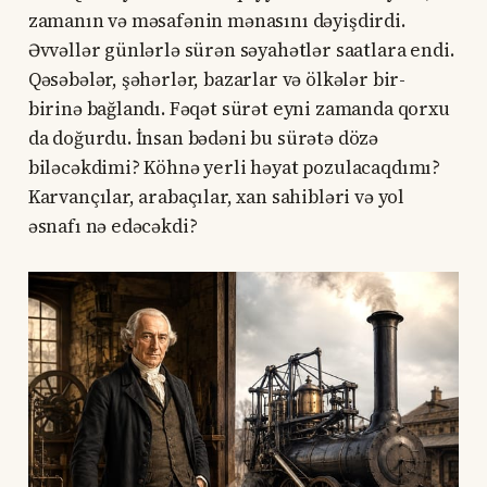
zamanın və məsafənin mənasını dəyişdirdi.
Əvvəllər günlərlə sürən səyahətlər saatlara endi.
Qəsəbələr, şəhərlər, bazarlar və ölkələr bir-
birinə bağlandı. Fəqət sürət eyni zamanda qorxu
da doğurdu. İnsan bədəni bu sürətə dözə
biləcəkdimi? Köhnə yerli həyat pozulacaqdımı?
Karvançılar, arabaçılar, xan sahibləri və yol
əsnafı nə edəcəkdi?