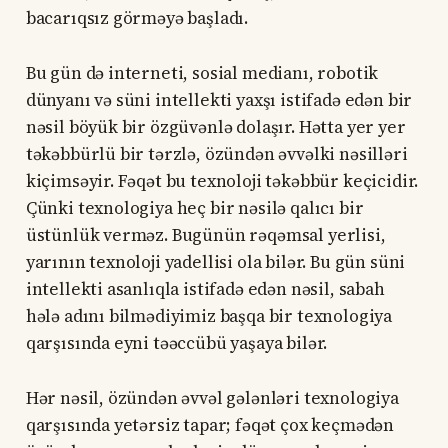
bacarıqsız görməyə başladı.
Bu gün də interneti, sosial medianı, robotik
dünyanı və süni intellekti yaxşı istifadə edən bir
nəsil böyük bir özgüvənlə dolaşır. Hətta yer yer
təkəbbürlü bir tərzlə, özündən əvvəlki nəsilləri
kiçimsəyir. Fəqət bu texnoloji təkəbbür keçicidir.
Çünki texnologiya heç bir nəsilə qalıcı bir
üstünlük verməz. Bugünün rəqəmsal yerlisi,
yarının texnoloji yadellisi ola bilər. Bu gün süni
intellekti asanlıqla istifadə edən nəsil, sabah
hələ adını bilmədiyimiz başqa bir texnologiya
qarşısında eyni təəccübü yaşaya bilər.
Hər nəsil, özündən əvvəl gələnləri texnologiya
qarşısında yetərsiz tapar; fəqət çox keçmədən