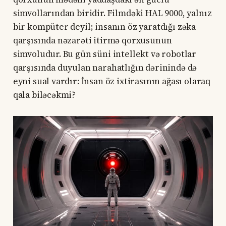
simvollarından biridir. Filmdəki HAL 9000, yalnız
bir kompüter deyil; insanın öz yaratdığı zəka
qarşısında nəzarəti itirmə qorxusunun
simvoludur. Bu gün süni intellekt və robotlar
qarşısında duyulan narahatlığın dərinində də
eyni sual vardır: İnsan öz ixtirasının ağası olaraq
qala biləcəkmi?