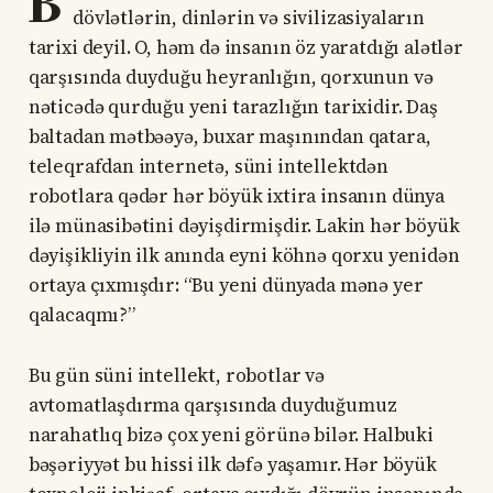
B
dövlətlərin, dinlərin və sivilizasiyaların
tarixi deyil. O, həm də insanın öz yaratdığı alətlər
qarşısında duyduğu heyranlığın, qorxunun və
nəticədə qurduğu yeni tarazlığın tarixidir. Daş
baltadan mətbəəyə, buxar maşınından qatara,
teleqrafdan internetə, süni intellektdən
robotlara qədər hər böyük ixtira insanın dünya
ilə münasibətini dəyişdirmişdir. Lakin hər böyük
dəyişikliyin ilk anında eyni köhnə qorxu yenidən
ortaya çıxmışdır: “Bu yeni dünyada mənə yer
qalacaqmı?”
Bu gün süni intellekt, robotlar və
avtomatlaşdırma qarşısında duyduğumuz
narahatlıq bizə çox yeni görünə bilər. Halbuki
bəşəriyyət bu hissi ilk dəfə yaşamır. Hər böyük