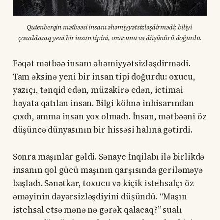
Qutenberqin mətbəəsi insanı əhəmiyyətsizləşdirmədi; biliyi 
çoxaldaraq yeni bir insan tipini, oxucunu və düşünürü doğurdu.
Fəqət mətbəə insanı əhəmiyyətsizləşdirmədi.
Tam əksinə yeni bir insan tipi doğurdu: oxucu,
yazıçı, tənqid edən, müzakirə edən, ictimai
həyata qatılan insan. Bilgi köhnə inhisarından
çıxdı, amma insan yox olmadı. İnsan, mətbəəni öz
düşüncə dünyasının bir hissəsi halına gətirdi.
Sonra maşınlar gəldi. Sənaye İnqilabı ilə birlikdə
insanın qol gücü maşının qarşısında geriləməyə
başladı. Sənətkar, toxucu və kiçik istehsalçı öz
əməyinin dəyərsizləşdiyini düşündü. “Maşın
istehsal etsə mənə nə gərək qalacaq?” sualı