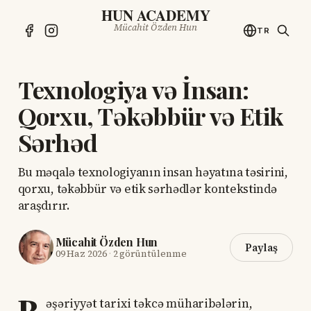
HUN ACADEMY
Mücahit Özden Hun
TR
Texnologiya və İnsan:
Qorxu, Təkəbbür və Etik
Sərhəd
Bu məqalə texnologiyanın insan həyatına təsirini,
qorxu, təkəbbür və etik sərhədlər kontekstində
araşdırır.
Mücahit Özden Hun
Paylaş
09 Haz 2026
·
2 görüntülenme
əşəriyyət tarixi təkcə müharibələrin,