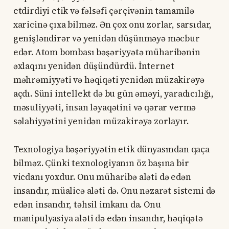
etdirdiyi etik və fəlsəfi çərçivənin tamamilə
xaricinə çıxa bilməz. Ən çox onu zorlar, sarsıdar,
genişləndirər və yenidən düşünməyə məcbur
edər. Atom bombası bəşəriyyətə müharibənin
əxlaqını yenidən düşündürdü. İnternet
məhrəmiyyəti və həqiqəti yenidən müzakirəyə
açdı. Süni intellekt də bu gün əməyi, yaradıcılığı,
məsuliyyəti, insan ləyaqətini və qərar vermə
səlahiyyətini yenidən müzakirəyə zorlayır.
Texnologiya bəşəriyyətin etik dünyasından qaça
bilməz. Çünki texnologiyanın öz başına bir
vicdanı yoxdur. Onu müharibə aləti də edən
insandır, müalicə aləti də. Onu nəzarət sistemi də
edən insandır, təhsil imkanı da. Onu
manipulyasiya aləti də edən insandır, həqiqətə