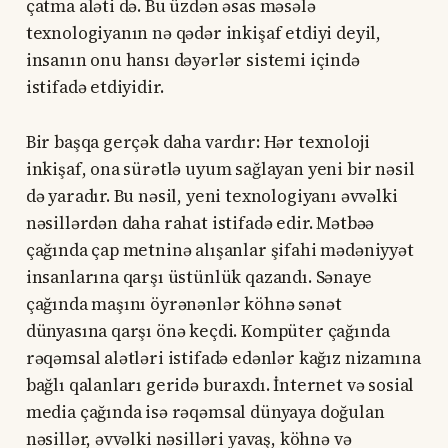
çatma aləti də. Bu üzdən əsas məsələ
texnologiyanın nə qədər inkişaf etdiyi deyil,
insanın onu hansı dəyərlər sistemi içində
istifadə etdiyidir.
Bir başqa gerçək daha vardır: Hər texnoloji
inkişaf, ona sürətlə uyum sağlayan yeni bir nəsil
də yaradır. Bu nəsil, yeni texnologiyanı əvvəlki
nəsillərdən daha rahat istifadə edir. Mətbəə
çağında çap metninə alışanlar şifahi mədəniyyət
insanlarına qarşı üstünlük qazandı. Sənaye
çağında maşını öyrənənlər köhnə sənət
dünyasına qarşı önə keçdi. Kompüter çağında
rəqəmsal alətləri istifadə edənlər kağız nizamına
bağlı qalanları geridə buraxdı. İnternet və sosial
media çağında isə rəqəmsal dünyaya doğulan
nəsillər, əvvəlki nəsilləri yavaş, köhnə və