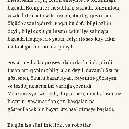
başladı. Kompüter hesabladı, saxladı, tənzimlədi,
yazdı. İnternet isə biliyə əlçatanlığı qeyri-adi
ölçüdə asanlaşdırdı. Fəqət bu dəfə bilgi azlığı
deyil, bilgi çoxluğu insanı çətinliyə salmağa
başladı. Həqiqət ilə yalan, bilgi ilə səs-küy, fikir
ilə təbliğat bir-birinə qarışdı.
Sosial media bu prosesi daha da dərinləşdirdi.
İnsan artıq yalnız bilgi alan deyil, davamlı özünü
göstərən, özünü bazarlayan, bəyənmə gözləyən
və təsdiq axtaran bir varlığa çevrildi.
Məhrəmiyyət zəiflədi, diqqət parçalandı. İnsan öz
həyatını yaşamaqdan çox, başqalarına
göstəriləcək bir həyat istehsal etməyə başladı.
Bu gün isə süni intellekt və robotlar