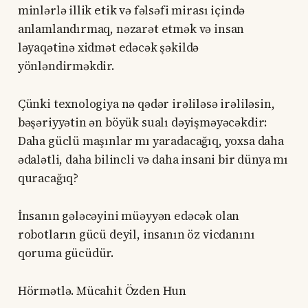
minlərlə illik etik və fəlsəfi mirası içində
anlamlandırmaq, nəzarət etmək və insan
ləyaqətinə xidmət edəcək şəkildə
yönləndirməkdir.
Çünki texnologiya nə qədər irəliləsə irəliləsin,
bəşəriyyətin ən böyük sualı dəyişməyəcəkdir:
Daha güclü maşınlar mı yaradacağıq, yoxsa daha
ədalətli, daha bilincli və daha insani bir dünya mı
quracağıq?
İnsanın gələcəyini müəyyən edəcək olan
robotların gücü deyil, insanın öz vicdanını
qoruma gücüdür.
Hörmətlə. Mücahit Özden Hun