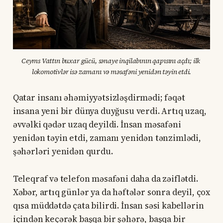
Ceyms Vattın buxar gücü, sənaye inqilabının qapısını açdı; ilk 
lokomotivlər isə zamanı və məsafəni yenidən təyin etdi.
Qatar insanı əhəmiyyətsizləşdirmədi; fəqət
insana yeni bir dünya duyğusu verdi. Artıq uzaq,
əvvəlki qədər uzaq deyildi. İnsan məsafəni
yenidən təyin etdi, zamanı yenidən tənzimlədi,
şəhərləri yenidən qurdu.
Teleqraf və telefon məsafəni daha da zəiflətdi.
Xəbər, artıq günlər ya da həftələr sonra deyil, çox
qısa müddətdə çata bilirdi. İnsan səsi kabellərin
içindən keçərək başqa bir şəhərə, başqa bir