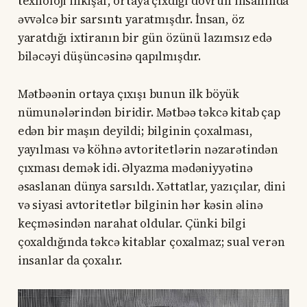
texnoloji inkişaf, ortaya çıxdığı dövrün insanında
əvvəlcə bir sarsıntı yaratmışdır. İnsan, öz
yaratdığı ixtiranın bir gün özünü lazımsız edə
biləcəyi düşüncəsinə qapılmışdır.
Mətbəənin ortaya çıxışı bunun ilk böyük
nümunələrindən biridir. Mətbəə təkcə kitab çap
edən bir maşın deyildi; bilginin çoxalması,
yayılması və köhnə avtoritetlərin nəzarətindən
çıxması demək idi. Əlyazma mədəniyyətinə
əsaslanan dünya sarsıldı. Xəttatlar, yazıçılar, dini
və siyasi avtoritetlər bilginin hər kəsin əlinə
keçməsindən narahat oldular. Çünki bilgi
çoxaldığında təkcə kitablar çoxalmaz; sual verən
insanlar da çoxalır.