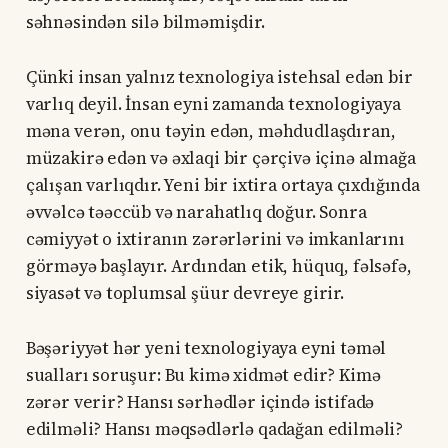
səhnəsindən silə bilməmişdir.
Çünki insan yalnız texnologiya istehsal edən bir
varlıq deyil. İnsan eyni zamanda texnologiyaya
məna verən, onu təyin edən, məhdudlaşdıran,
müzakirə edən və əxlaqi bir çərçivə içinə almağa
çalışan varlıqdır. Yeni bir ixtira ortaya çıxdığında
əvvəlcə təəccüb və narahatlıq doğur. Sonra
cəmiyyət o ixtiranın zərərlərini və imkanlarını
görməyə başlayır. Ardından etik, hüquq, fəlsəfə,
siyasət və toplumsal şüur devreye girir.
Bəşəriyyət hər yeni texnologiyaya eyni təməl
sualları soruşur: Bu kimə xidmət edir? Kimə
zərər verir? Hansı sərhədlər içində istifadə
edilməli? Hansı məqsədlərlə qadağan edilməli?