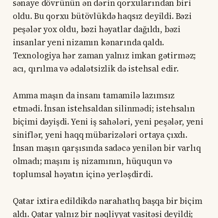
sənaye dövrünün ən dərin qorxularından biri
oldu. Bu qorxu bütövlükdə haqsız deyildi. Bəzi
peşələr yox oldu, bəzi həyatlar dağıldı, bəzi
insanlar yeni nizamın kənarında qaldı.
Texnologiya hər zaman yalnız imkan gətirməz;
acı, qırılma və ədalətsizlik də istehsal edir.
Amma maşın da insanı tamamilə lazımsız
etmədi. İnsan istehsaldan silinmədi; istehsalın
biçimi dəyişdi. Yeni iş sahələri, yeni peşələr, yeni
siniflər, yeni haqq mübarizələri ortaya çıxdı.
İnsan maşın qarşısında sadəcə yenilən bir varlıq
olmadı; maşını iş nizamının, hüququn və
toplumsal həyatın içinə yerləşdirdi.
Qatar ixtira edildikdə narahatlıq başqa bir biçim
aldı. Qatar yalnız bir nəqliyyat vasitəsi deyildi;