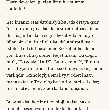
Hansı dəyərləri gücləndirir, hansılarını
zəiflədir?
İşte insanın əsas üstünlüyü burada ortaya çıxır.
İnsan texnologiyadan daha sürətli olmaya bilər.
Bir maşından daha doğru hesab edə bilməyə
bilər. Bir süni intellektdən daha sürətli mətn
istehsal edə bilməyə bilər. Bir robotdan daha
yorulmaz olmaya bilər. Fəqət insan, “Bu doğru
mu?”, “Bu ədalətli mi?”, “Bu insani mi?”, “Bunun
məsuliyyətini kim üstlənəcək?” deyə soruşa bilən
varlıqdır. Texnologiya əməliyyat edər; insan
məna axtarar. Texnologiya nəticə istehsal edər;
insan nəticələrin əxlaqi bədəlini düşünər.
Bu səbəbdən heç bir texnoloji inkişaf ya da
inqilab, bəşəriyyətin minlərlə ildə inkişaf