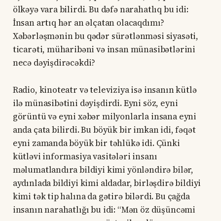
ölkəyə vara bilirdi. Bu dəfə narahatlıq bu idi:
İnsan artıq hər an əlçatan olacaqdımı?
Xəbərləşmənin bu qədər sürətlənməsi siyasəti,
ticarəti, müharibəni və insan münasibətlərini
necə dəyişdirəcəkdi?
Radio, kinoteatr və televiziya isə insanın kütlə
ilə münasibətini dəyişdirdi. Eyni söz, eyni
görüntü və eyni xəbər milyonlarla insana eyni
anda çata bilirdi. Bu böyük bir imkan idi, fəqət
eyni zamanda böyük bir təhlükə idi. Çünki
kütləvi informasiya vasitələri insanı
məlumatlandıra bildiyi kimi yönləndirə bilər,
aydınlada bildiyi kimi aldadar, birləşdirə bildiyi
kimi tək tip halına da gətirə bilərdi. Bu çağda
insanın narahatlığı bu idi: “Mən öz düşüncəmi