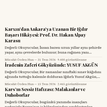
Karxın’dan Ankara’ya Uzanan Bir Iğdır
Başarı Hikâyesi: Prof. Dr. Hakan Alpay
Karasu
Değerli Okuyucular, İnsan bazen uzun yıllar aynı şehirde
yaşar, aynı çevrelerde bulunur; buna rağmen yanı
başındaki değerli bir hemşehrisini tanımak için bir
Mücahit Özden Hun
31 Tem 2026
·
9.400 görüntülenme
tesadüfü beklemek zorunda kalır. Prof. Dr. Hakan Alpay
İradenin Zaferi Gökyüzünde: YUSUF AKGÜN
Karasu’yla tanışmam da böyle oldu. Onu ilk gördüğümde,
karşımdaki kişinin başarılı bir diş hekimi, bilim insanı ve
Değerli Okuyucular, Bir zamanlar sınıftaki sınav kâğıdını
üniversite yöneticisi
ağzında tuttuğu kalemle dolduran Iğdırlı Yusuf Akgün,
bugün aynı kalemle Türkiye’nin millî muharip uçağı
Mücahit Özden Hun
15 Tem 2026
·
2.465 görüntülenme
KAAN’ı çiziyor. Çocuk yuvalarından dünya spor
Kars’ın Sessiz Hafızası: Malakanlar ve
sahnelerine, resim atölyelerinden TUSAŞ hangarlarına
Duhoborlar
uzanan bu yol, yalnızca bir başarı hikâyesi değil; insanın
kendi kaderine karşı verdiği büyük mücadelenin adıdır.
Değerli Okuyucular, bugünkü yazımda inançları
nedeniyle Rusya’nın iç bölgelerinden uzaklaştırılan,