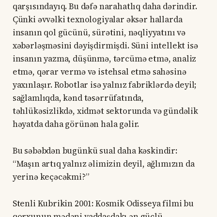
qarşısındayıq. Bu dəfə narahatlıq daha dərindir.
Çünki əvvəlki texnologiyalar əksər hallarda
insanın qol gücünü, sürətini, nəqliyyatını və
xəbərləşməsini dəyişdirmişdi. Süni intellekt isə
insanın yazma, düşünmə, tərcümə etmə, analiz
etmə, qərar vermə və istehsal etmə sahəsinə
yaxınlaşır. Robotlar isə yalnız fabriklərdə deyil;
sağlamlıqda, kənd təsərrüfatında,
təhlükəsizlikdə, xidmət sektorunda və gündəlik
həyatda daha görünən hala gəlir.
Bu səbəbdən bugünkü sual daha kəskindir:
“Maşın artıq yalnız əlimizin deyil, ağlımızın da
yerinə keçəcəkmi?”
Stenli Kubrikin 2001: Kosmik Odisseya filmi bu
qorxunun mədəni yaddaşdakı ən güclü