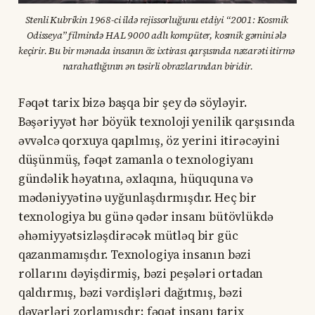
Stenli Kubrikin 1968-ci ildə rejissorluğunu etdiyi “2001: Kosmik 
Odisseya” filmində HAL 9000 adlı kompüter, kosmik gəmini ələ 
keçirir. Bu bir mənada insanın öz ixtirası qarşısında nəzarəti itirmə 
narahatlığının ən təsirli obrazlarından biridir.
Fəqət tarix bizə başqa bir şey də söyləyir.
Bəşəriyyət hər böyük texnoloji yenilik qarşısında
əvvəlcə qorxuya qapılmış, öz yerini itirəcəyini
düşünmüş, fəqət zamanla o texnologiyanı
gündəlik həyatına, əxlaqına, hüququna və
mədəniyyətinə uyğunlaşdırmışdır. Heç bir
texnologiya bu günə qədər insanı bütövlükdə
əhəmiyyətsizləşdirəcək mütləq bir güc
qazanmamışdır. Texnologiya insanın bəzi
rollarını dəyişdirmiş, bəzi peşələri ortadan
qaldırmış, bəzi vərdişləri dağıtmış, bəzi
dəyərləri zorlamışdır; fəqət insanı tarix