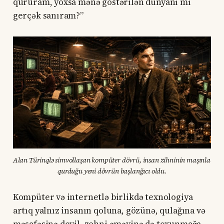
qururam, yoxsa mənə göstərilən dünyanı mı
gerçək sanıram?”
Alan Türinqlə simvollaşan kompüter dövrü, insan zihninin maşınla 
qurduğu yeni dövrün başlanğıcı oldu.
Kompüter və internetlə birlikdə texnologiya
artıq yalnız insanın qoluna, gözünə, qulağına və
məsafəsinə deyil, zehni əməyinə də toxunmağa