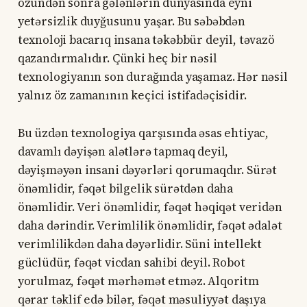
özündən sonra gələnlərin dünyasında eyni
yetərsizlik duyğusunu yaşar. Bu səbəbdən
texnoloji bacarıq insana təkəbbür deyil, təvazö
qazandırmalıdır. Çünki heç bir nəsil
texnologiyanın son durağında yaşamaz. Hər nəsil
yalnız öz zamanının keçici istifadəçisidir.
Bu üzdən texnologiya qarşısında əsas ehtiyac,
davamlı dəyişən alətlərə tapmaq deyil,
dəyişməyən insani dəyərləri qorumaqdır. Sürət
önəmlidir, fəqət bilgelik sürətdən daha
önəmlidir. Veri önəmlidir, fəqət həqiqət veridən
daha dərindir. Verimlilik önəmlidir, fəqət ədalət
verimlilikdən daha dəyərlidir. Süni intellekt
güclüdür, fəqət vicdan sahibi deyil. Robot
yorulmaz, fəqət mərhəmət etməz. Alqoritm
qərar təklif edə bilər, fəqət məsuliyyət daşıya