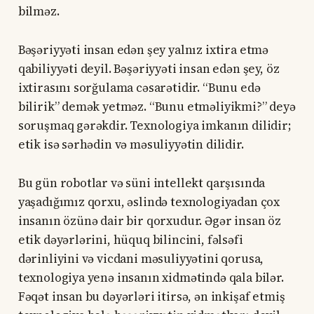
bilməz.
Bəşəriyyəti insan edən şey yalnız ixtira etmə
qabiliyyəti deyil. Bəşəriyyəti insan edən şey, öz
ixtirasını sorğulama cəsarətidir. “Bunu edə
bilirik” demək yetməz. “Bunu etməliyikmi?” deyə
soruşmaq gərəkdir. Texnologiya imkanın dilidir;
etik isə sərhədin və məsuliyyətin dilidir.
Bu gün robotlar və süni intellekt qarşısında
yaşadığımız qorxu, əslində texnologiyadan çox
insanın özünə dair bir qorxudur. Əgər insan öz
etik dəyərlərini, hüquq bilincini, fəlsəfi
dərinliyini və vicdani məsuliyyətini qorusa,
texnologiya yenə insanın xidmətində qala bilər.
Fəqət insan bu dəyərləri itirsə, ən inkişaf etmiş